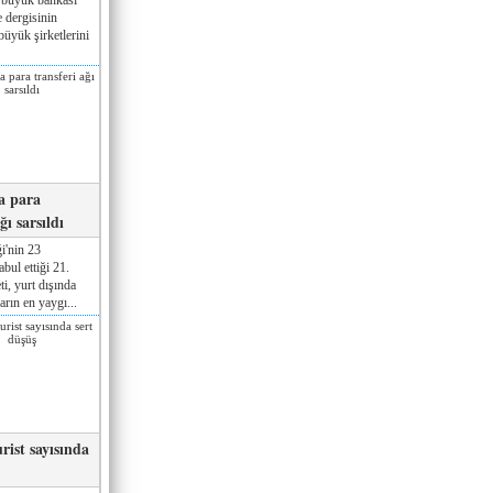
 dergisinin
üyük şirketlerini
a para
ğı sarsıldı
i'nin 23
ul ettiği 21.
ti, yurt dışında
rın en yaygı...
rist sayısında