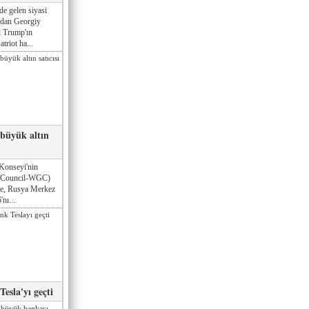
de gelen siyasi
ndan Georgiy
 Trump'ın
triot ha...
 büyük altın
Konseyi'nin
 Council-WGC)
öre, Rusya Merkez
nı...
esla'yı geçti
 büyük bankası