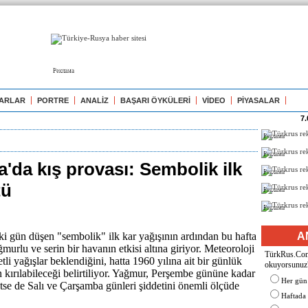
Реклама
ARLAR
PORTRE
ANALİZ
BAŞARI ÖYKÜLERİ
VİDEO
PİYASALAR
7.
Реклама
Реклама
'da kış provası: Sembolik ilk
Реклама
tü
Реклама
Реклама
 gün düşen "sembolik" ilk kar yağışının ardından bu hafta
A
ğmurlu ve serin bir havanın etkisi altına giriyor. Meteoroloji
TürkRus.Com'
tli yağışlar beklendiğini, hatta 1960 yılına ait bir günlük
okuyorsunuz
 kırılabileceği belirtiliyor. Yağmur, Perşembe gününe kadar
Her gün
tse de Salı ve Çarşamba günleri şiddetini önemli ölçüde
Haftada