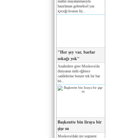
maltın mayalanmasıyla
hazırlanan geleneksel yaz
içeceği kvasın fiy...
"Her şey var, barlar
sokağı yok"
Analistlere göre Moskova'da
dünyanın ünlü eğlence
caddelerine benzer tek bir bar
bö...
Başkentte bin liraya bir
şişe su
Moskova'daki üst segment