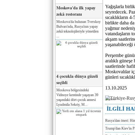
Yağışlarla birli
Moskova'da ilk yapay
seyredecek. Pa
zekâ restoranı
sıcaklıkların 4-
Moskova'da bulunan Tverskoy
birlikte daha d
Bulvarı'nda, Rusya'nın yapay
yağmur nedeniyle
zekâ teknolojileriyle yönetilen
vatandaşların to
...
akşam saatlerind
yaşanabileceği
Perşembe gününd
aralıklı güneşe
saatlerinde hafi
Moskovalılar iç
4 çocukla dünya güzeli
günleri sıcaklı
seçildi
13.10.2025
Moskova bölgesindeki
Vidnoye kentinde yaşayan 39
Реклама
yaşındaki dört çocuk annesi
Lyudmila Sekriy, M...
İLGİLİ H
Rusya'dan öneri: Hi
Trump'dan Kiev'in Pa