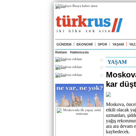
Реклама
GÜNDEM
EKONOMİ
SPOR
YAŞAM
YAZ
Reklam
Hakkımızda
Реклама
YAŞAM
Реклама
Moskova
Реклама
kar düş
Moskova, önceki
etkili olacak ya
uzmanları, şidde
yağış rekorunun
ara ara devam e
kaybedecek.