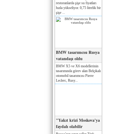
restoranlarda şişe su fiyatları
hızla yükseliyor. 0,75 litrelik bir
şişe ...
BMW tasarımcısı Rusya
vatandaşı oldu
BMW X5 ve X6 modellerinin
tasarımında görev alan Belçikalı
otomobil tasarımcısı Pierre
Leclerc, Rusy...
"Yakıt krizi Moskova'ya
faydalı olabilir
Rusya’nın uzun yıllar Türk