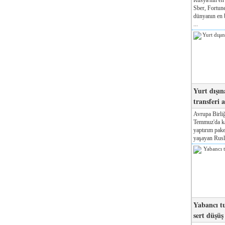
Sber, Fortune
dünyanın en b
...
Yurt dışın
transferi a
Avrupa Birliğ
Temmuz'da kab
yaptırım pake
yaşayan Rusla
Yabancı tu
sert düşüş