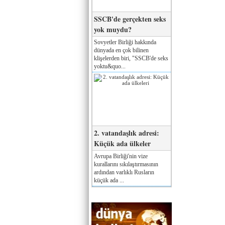
SSCB'de gerçekten seks
yok muydu?
Sovyetler Birliği hakkında
dünyada en çok bilinen
klişelerden biri, "SSCB'de seks
yoktu&quo...
2. vatandaşlık adresi:
Küçük ada ülkeler
Avrupa Birliği'nin vize
kurallarını sıkılaştırmasının
ardından varlıklı Rusların
küçük ada ...