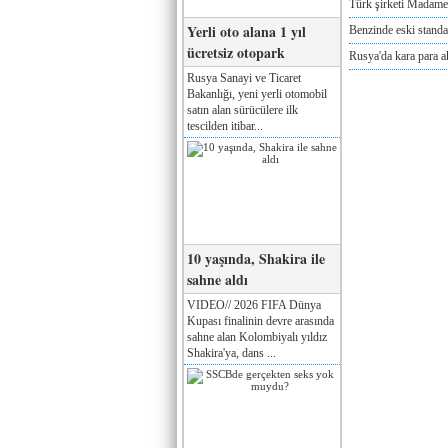
Türk şirketi Madam
Yerli oto alana 1 yıl
Benzinde eski standa
ücretsiz otopark
Rusya'da kara para a
Rusya Sanayi ve Ticaret
Bakanlığı, yeni yerli otomobil
satın alan sürücülere ilk
tescilden itibar...
10 yaşında, Shakira ile
sahne aldı
VIDEO// 2026 FIFA Dünya
Kupası finalinin devre arasında
sahne alan Kolombiyalı yıldız
Shakira'ya, dans ...