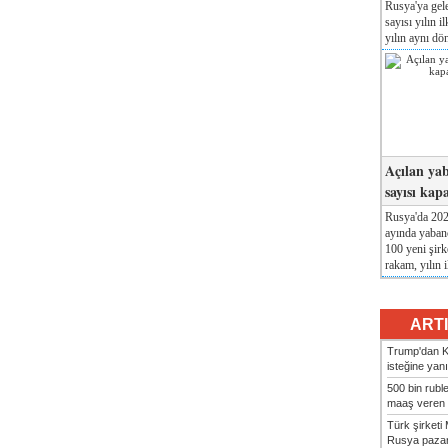
Rusya'ya gele
sayısı yılın i
yılın aynı dö
Açılan yab
sayısı kap
Rusya'da 2026
ayında yabanc
100 yeni şirk
rakam, yılın i
ART
Trump'dan Ki
isteğine yanı
500 bin rubl
maaş veren 8
Türk şirket
Rusya pazarı