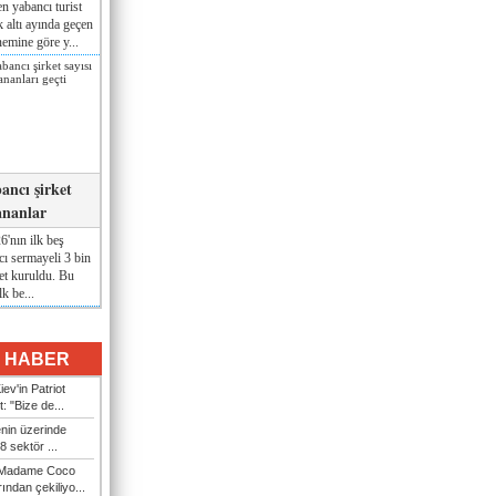
n yabancı turist
lk altı ayında geçen
nemine göre y...
ancı şirket
ananlar
'nın ilk beş
ı sermayeli 3 bin
et kuruldu. Bu
lk be...
I HABER
ev'in Patriot
t: "Bize de...
enin üzerinde
 sektör ...
i Madame Coco
ndan çekiliyo...