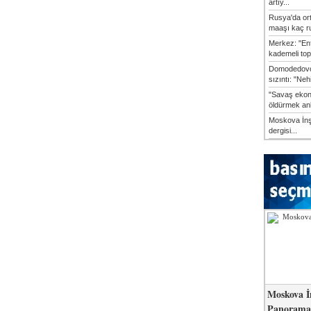
artıy...
Rusya'da or
maaşı kaç ru
Merkez: "En
kademeli top
Domodedovo
sızıntı: "Neh
"Savaş ekon
öldürmek anl
Moskova İn
dergisi...
Moskova İ
Panorama 