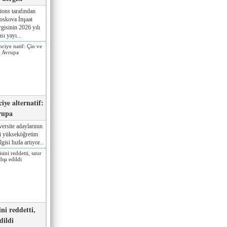
ions tarafından
oskova İnşaat
gisinin 2026 yılı
sı yayı...
iye alternatif:
rupa
ersite adaylarının
ki yükseköğretim
gisi hızla artıyor...
ni reddetti,
edildi