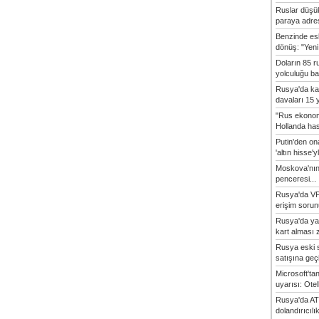
Ruslar düşük
paraya adres
Benzinde es
dönüş: "Yeni 
Doların 85 r
yolculuğu baş
Rusya'da ka
davaları 15 y
"Rus ekonom
Hollanda hasta
Putin'den o
'altın hisse'yl
Moskova'nın
penceresi...
Rusya'da VP
erişim sorun
Rusya'da ya
kart alması z
Rusya eski s
satışına geçic
Microsoft'ta
uyarısı: Otel
Rusya'da AT
dolandırıcılı