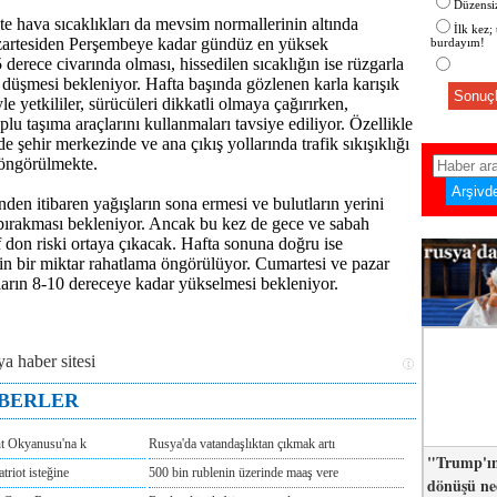
Düzensiz
kte hava sıcaklıkları da mevsim normallerinin altında
İlk kez;
zartesiden Perşembeye kadar gündüz en yüksek
burdayım!
5 derece civarında olması, hissedilen sıcaklığın ise rüzgarla
a düşmesi bekleniyor. Hafta başında gözlenen karla karışık
Sonuçl
 yetkililer, sürücüleri dikkatli olmaya çağırırken,
plu taşıma araçlarını kullanmaları tavsiye ediliyor. Özellikle
e şehir merkezinde ve ana çıkış yollarında trafik sıkışıklığı
 öngörülmekte.
en itibaren yağışların sona ermesi ve bulutların yerini
 bırakması bekleniyor. Ancak bu kez de gece ve sabah
f don riski ortaya çıkacak. Hafta sonuna doğru ise
in bir miktar rahatlama öngörülüyor. Cumartesi ve pazar
kların 8-10 dereceye kadar yükselmesi bekleniyor.
ABERLER
nt Okyanusu'na k
Rusya'da vatandaşlıktan çıkmak artı
"Trump'ın
triot isteğine
500 bin rublenin üzerinde maaş vere
dönüşü n