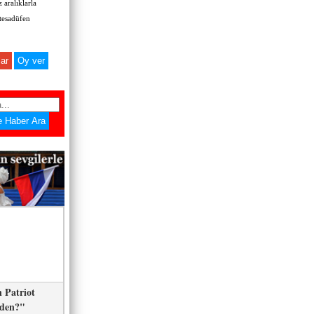
 aralıklarla
 tesadüfen
ar
 Patriot
eden?"