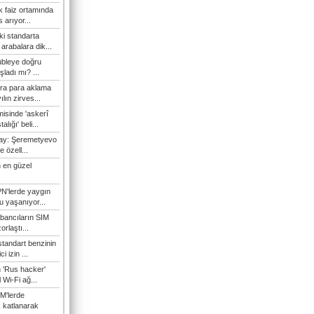
 faiz ortamında
 arıyor...
ki standarta
arabalara dik...
ubleye doğru
ladı mı? ...
ra para aklama
ılın zirves...
isinde 'askerî
lığı' beli...
nay: Şeremetyevo
e özell...
 en güzel
N'lerde yaygın
u yaşanıyor...
bancıların SIM
orlaştı...
tandart benzinin
i izin ...
n 'Rus hacker'
l Wi-Fi ağ...
M'lerde
k katlanarak