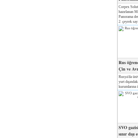
Corpex Solut
hazırlanan M
Panorama der
2. çeyrek sayı
Rus öğrenc
Çin ve Av
Rusya'da üniv
yurt dışında
kurumlarına il
SVO gazisi
sınır dışı 