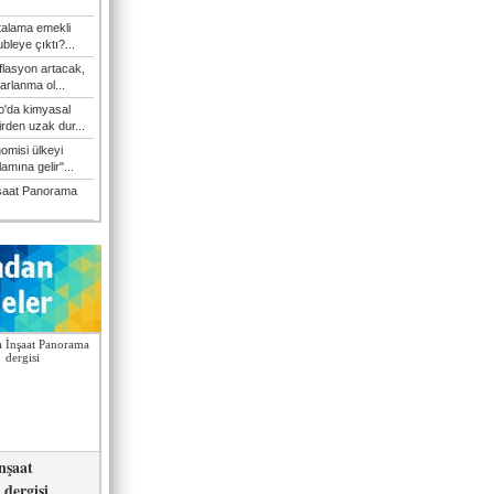
talama emekli
bleye çıktı?...
flasyon artacak,
arlanma ol...
'da kimyasal
irden uzak dur...
omisi ülkeyi
amına gelir"...
şaat Panorama
nşaat
dergisi