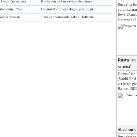
e Coco Rusya paza
Ruslar düşük faiz ortamında paraya
Rusya'nın ön
rta dönüş: "Yen
Doların 85 rubleye doğru yolculuğu
yorumcuları
Bovt, Donald
klama davaları
"Rus ekonomisinde 'askerî Hollanda
Ukrayna'ya Pa
Rusya 'en
satıcısı'
Dünya Altın 
(World Gold
verilerine g
Bankası 2026'
Sberbank T
Rusya'nın en