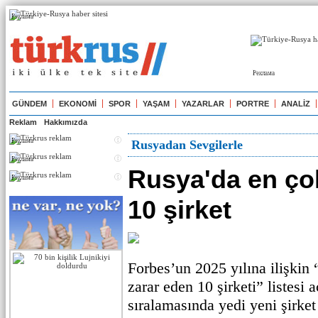
Реклама
Реклама
GÜNDEM
EKONOMİ
SPOR
YAŞAM
YAZARLAR
PORTRE
ANALİZ
Reklam
Hakkımızda
Реклама
Rusyadan Sevgilerle
Реклама
Rusya'da en ço
Реклама
10 şirket
Forbes’un 2025 yılına ilişkin
zarar eden 10 şirketi” listesi 
sıralamasında yedi yeni şirket 