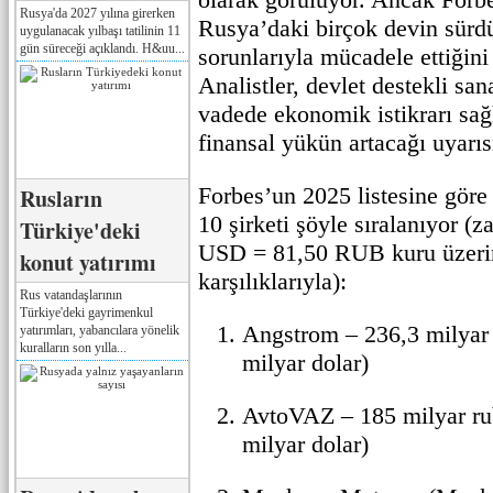
Rusya'da 2027 yılına girerken
Rusya’daki birçok devin sürdür
uygulanacak yılbaşı tatilinin 11
gün süreceği açıklandı. H&uu...
sorunlarıyla mücadele ettiğini
Analistler, devlet destekli san
vadede ekonomik istikrarı sa
finansal yükün artacağı uyarı
Forbes’un 2025 listesine göre
Rusların
10 şirketi şöyle sıralanıyor (za
Türkiye'deki
USD = 81,50 RUB kuru üzeri
konut yatırımı
karşılıklarıyla):
Rus vatandaşlarının
Türkiye'deki gayrimenkul
Angstrom – 236,3 milyar 
yatırımları, yabancılara yönelik
kuralların son yılla...
milyar dolar)
AvtoVAZ – 185 milyar rub
milyar dolar)