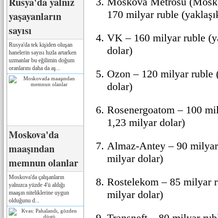
Rusya'da yalnız
Moskova Metrosu (Mosko
170 milyar ruble (yaklaşı
yaşayanların
sayısı
VK – 160 milyar ruble (y
Rusya'da tek kişiden oluşan
dolar)
hanelerin sayısı hızla artarken
uzmanlar bu eğilimin doğum
oranlarını daha da aş...
Ozon – 120 milyar ruble 
dolar)
Rosenergoatom – 100 mily
1,23 milyar dolar)
Moskova'da
Almaz-Antey – 90 milyar 
maaşından
milyar dolar)
memnun olanlar
Moskova'da çalışanların
Rostelekom – 85 milyar r
yalnızca yüzde 4'ü aldığı
milyar dolar)
maaşın niteliklerine uygun
olduğunu d...
Transneft – 80 milyar rub