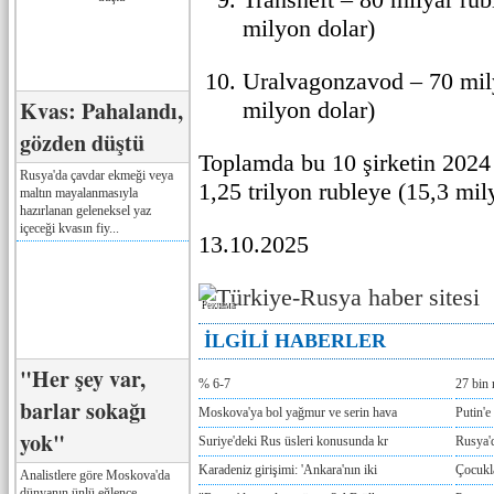
milyon dolar)
Uralvagonzavod – 70 mily
Kvas: Pahalandı,
milyon dolar)
gözden düştü
Toplamda bu 10 şirketin 2024 y
Rusya'da çavdar ekmeği veya
1,25 trilyon rubleye (15,3 mily
maltın mayalanmasıyla
hazırlanan geleneksel yaz
içeceği kvasın fiy...
13.10.2025
Реклама
İLGİLİ HABERLER
"Her şey var,
% 6-7
27 bin 
barlar sokağı
Moskova'ya bol yağmur ve serin hava
Putin'e
yok"
Suriye'deki Rus üsleri konusunda kr
Rusya'd
Karadeniz girişimi: 'Ankara'nın iki
Çocukla
Analistlere göre Moskova'da
dünyanın ünlü eğlence