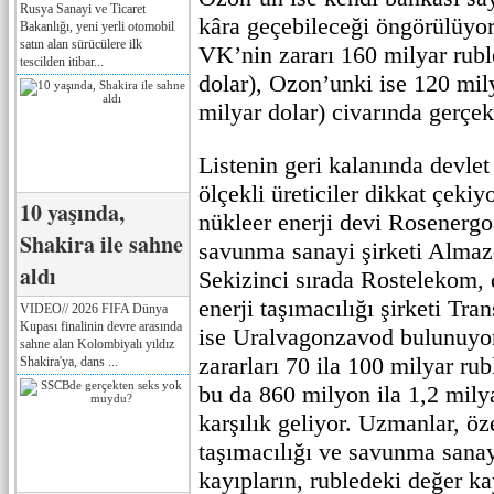
Rusya Sanayi ve Ticaret
kâra geçebileceği öngörülüyor
Bakanlığı, yeni yerli otomobil
satın alan sürücülere ilk
VK’nin zararı 160 milyar rubl
tescilden itibar...
dolar), Ozon’unki ise 120 mil
milyar dolar) civarında gerçekl
Listenin geri kalanında devlet
ölçekli üreticiler dikkat çekiyo
10 yaşında,
nükleer enerji devi Rosenergo
Shakira ile sahne
savunma sanayi şirketi Almaz
aldı
Sekizinci sırada Rostelekom,
enerji taşımacılığı şirketi Tra
VIDEO// 2026 FIFA Dünya
Kupası finalinin devre arasında
ise Uralvagonzavod bulunuyor.
sahne alan Kolombiyalı yıldız
zararları 70 ila 100 milyar rub
Shakira'ya, dans ...
bu da 860 milyon ila 1,2 milya
karşılık geliyor. Uzmanlar, öze
taşımacılığı ve savunma sanay
kayıpların, rubledeki değer k