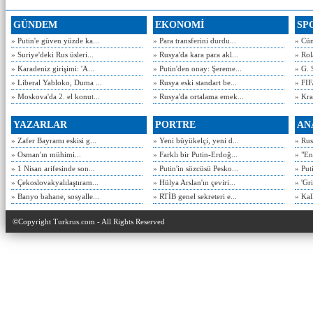
GÜNDEM
EKONOMİ
SP
» Putin'e güven yüzde ka...
» Para transferini durdu...
» Cün
» Suriye'deki Rus üsleri...
» Rusya'da kara para akl...
» Rol
» Karadeniz girişimi: 'A...
» Putin'den onay: Şereme...
» G. 
» Liberal Yabloko, Duma ...
» Rusya eski standart be...
» FIF
» Moskova'da 2. el konut...
» Rusya'da ortalama emek...
» Kra
YAZARLAR
PORTRE
AN
» Zafer Bayramı eskisi g...
» Yeni büyükelçi, yeni d...
» Rusy
» Osman'ın mühimi...
» Farklı bir Putin-Erdoğ...
» "En
» 1 Nisan arifesinde son...
» Putin'in sözcüsü Pesko...
» Put
» Çekoslovakyalılaştıram...
» Hülya Arslan'ın çeviri...
» 'Gri
» Banyo bahane, sosyalle...
» RTİB genel sekreteri e...
» Kal
©Copyright Turkrus.com - All Rights Reserved