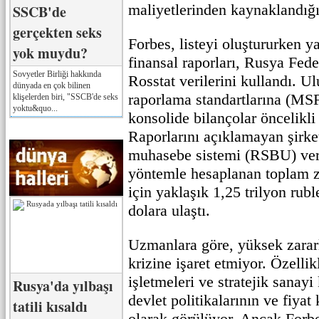
maliyetlerinden kaynaklandığın
SSCB'de
gerçekten seks
Forbes, listeyi oluştururken ya
yok muydu?
finansal raporları, Rusya Fede
Sovyetler Birliği hakkında
Rosstat verilerini kullandı. Ul
dünyada en çok bilinen
raporlama standartlarına (MS
klişelerden biri, "SSCB'de seks
yoktu&quo...
konsolide bilançolar öncelikli 
Raporlarını açıklamayan şirke
muhasebe sistemi (RSBU) veril
yöntemle hesaplanan toplam zar
için yaklaşık 1,25 trilyon rub
dolara ulaştı.
Uzmanlara göre, yüksek zarar
krizine işaret etmiyor. Özelli
işletmeleri ve stratejik sanayi
Rusya'da yılbaşı
devlet politikalarının ve fiyat
tatili kısaldı
olarak görülüyor. Ancak Forbe