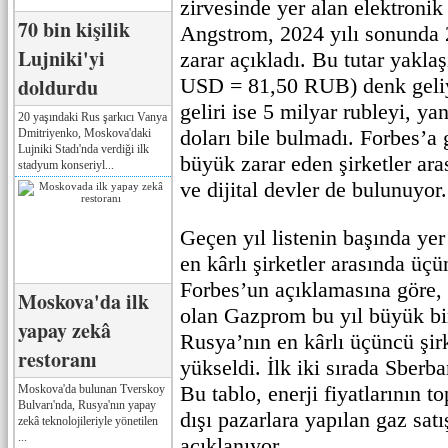
zirvesinde yer alan elektronik 
70 bin kişilik
Angstrom, 2024 yılı sonunda 
Lujniki'yi
zarar açıkladı. Bu tutar yaklaş
doldurdu
USD = 81,50 RUB) denk geliy
geliri ise 5 milyar rubleyi, y
20 yaşındaki Rus şarkıcı Vanya
doları bile bulmadı. Forbes’a
Dmitriyenko, Moskova'daki
Lujniki Stadı'nda verdiği ilk
büyük zarar eden şirketler ar
stadyum konseriyl...
ve dijital devler de bulunuyor.
Geçen yıl listenin başında ye
en kârlı şirketler arasında üçü
Forbes’un açıklamasına göre, g
Moskova'da ilk
olan Gazprom bu yıl büyük bi
yapay zekâ
Rusya’nın en kârlı üçüncü şi
restoranı
yükseldi. İlk iki sırada Sberb
Bu tablo, enerji fiyatlarının 
Moskova'da bulunan Tverskoy
Bulvarı'nda, Rusya'nın yapay
dışı pazarlara yapılan gaz satı
zekâ teknolojileriyle yönetilen
...
açıklanıyor.