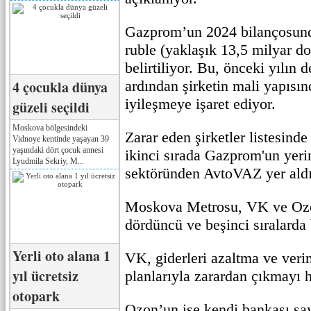
Gazprom’un 2024 bilançosunda
ruble (yaklaşık 13,5 milyar dol
belirtiliyor. Bu, önceki yılın 
4 çocukla dünya
ardından şirketin mali yapısın
iyileşmeye işaret ediyor.
güzeli seçildi
Moskova bölgesindeki
Zarar eden şirketler listesin
Vidnoye kentinde yaşayan 39
yaşındaki dört çocuk annesi
ikinci sırada Gazprom'un yeri
Lyudmila Sekriy, M...
sektöründen AvtoVAZ yer aldı
Moskova Metrosu, VK ve Ozo
dördüncü ve beşinci sıralarda
Yerli oto alana 1
VK, giderleri azaltma ve verim
yıl ücretsiz
planlarıyla zarardan çıkmayı h
otopark
Ozon’un ise kendi bankası s