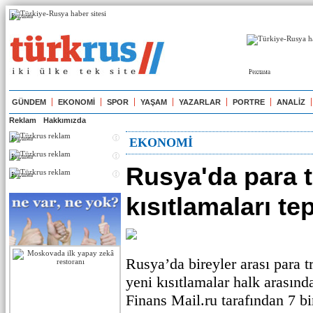
Реклама
Реклама
GÜNDEM
EKONOMİ
SPOR
YAŞAM
YAZARLAR
PORTRE
ANALİZ
Reklam
Hakkımızda
Реклама
EKONOMİ
Реклама
Rusya'da para t
Реклама
kısıtlamaları te
Rusya’da bireyler arası para tr
yeni kısıtlamalar halk arasında
Finans Mail.ru tarafından 7 bi