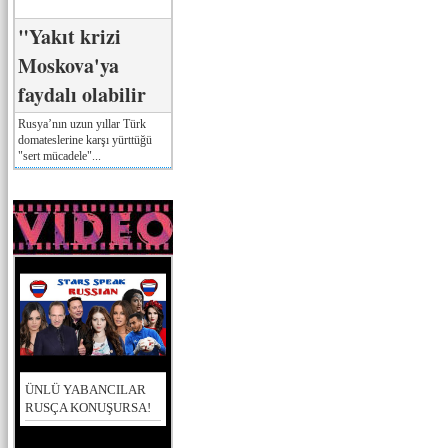
"Yakıt krizi
Moskova'ya
faydalı olabilir
Rusya’nın uzun yıllar Türk
domateslerine karşı yürttüğü
"sert mücadele"...
ÜNLÜ YABANCILAR
RUSÇA KONUŞURSA!