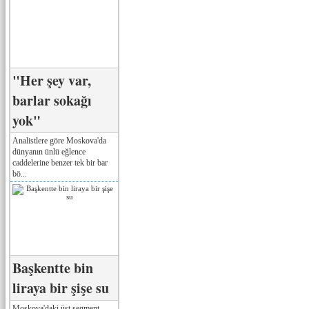
"Her şey var,
barlar sokağı
yok"
Analistlere göre Moskova'da
dünyanın ünlü eğlence
caddelerine benzer tek bir bar
bö...
Başkentte bin
liraya bir şişe su
Moskova'daki üst segment