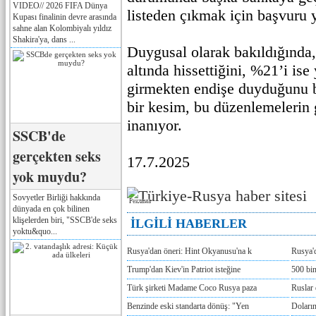
VIDEO// 2026 FIFA Dünya
listeden çıkmak için başvuru 
Kupası finalinin devre arasında
sahne alan Kolombiyalı yıldız
Shakira'ya, dans ...
Duygusal olarak bakıldığında,
altında hissettiğini, %21’i ise 
girmekten endişe duyduğunu be
bir kesim, bu düzenlemelerin 
inanıyor.
SSCB'de
gerçekten seks
17.7.2025
yok muydu?
Sovyetler Birliği hakkında
Реклама
dünyada en çok bilinen
klişelerden biri, "SSCB'de seks
İLGİLİ HABERLER
yoktu&quo...
Rusya'dan öneri: Hint Okyanusu'na k
Rusya'd
Trump'dan Kiev'in Patriot isteğine
500 bin
Türk şirketi Madame Coco Rusya paza
Ruslar 
Benzinde eski standarta dönüş: "Yen
Doların