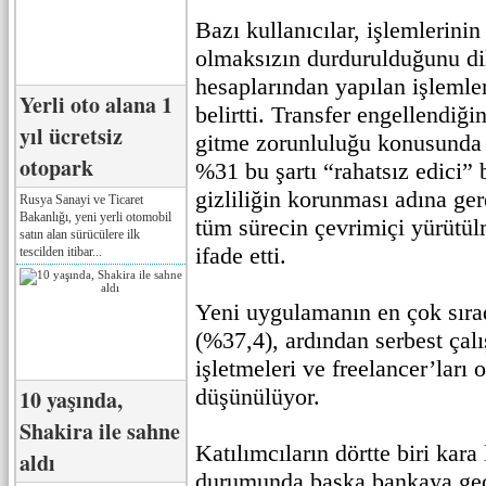
Bazı kullanıcılar, işlemlerinin
olmaksızın durdurulduğunu dile
hesaplarından yapılan işlemler
Yerli oto alana 1
belirtti. Transfer engellendiğ
yıl ücretsiz
gitme zorunluluğu konusunda 
otopark
%31 bu şartı “rahatsız edici”
gizliliğin korunması adına ge
Rusya Sanayi ve Ticaret
Bakanlığı, yeni yerli otomobil
tüm sürecin çevrimiçi yürütül
satın alan sürücülere ilk
ifade etti.
tescilden itibar...
Yeni uygulamanın en çok sıra
(%37,4), ardından serbest çalı
işletmeleri ve freelancer’ları
düşünülüyor.
10 yaşında,
Shakira ile sahne
Katılımcıların dörtte biri kara
aldı
durumunda başka bankaya geç