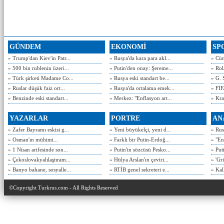
GÜNDEM
EKONOMİ
SP
» Trump'dan Kiev'in Patr...
» Rusya'da kara para akl...
» Cün
» 500 bin rublenin üzeri...
» Putin'den onay: Şereme...
» Rol
» Türk şirketi Madame Co...
» Rusya eski standart be...
» G. 
» Ruslar düşük faiz ort...
» Rusya'da ortalama emek...
» FIF
» Benzinde eski standart...
» Merkez: "Enflasyon art...
» Kra
YAZARLAR
PORTRE
AN
» Zafer Bayramı eskisi g...
» Yeni büyükelçi, yeni d...
» Rusy
» Osman'ın mühimi...
» Farklı bir Putin-Erdoğ...
» "En
» 1 Nisan arifesinde son...
» Putin'in sözcüsü Pesko...
» Put
» Çekoslovakyalılaştıram...
» Hülya Arslan'ın çeviri...
» 'Gri
» Banyo bahane, sosyalle...
» RTİB genel sekreteri e...
» Kal
©Copyright Turkrus.com - All Rights Reserved