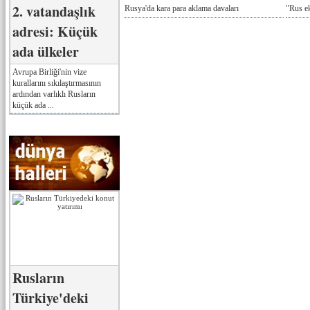
2. vatandaşlık
Rusya'da kara para aklama davaları
"Rus e
adresi: Küçük
ada ülkeler
Avrupa Birliği'nin vize
kurallarını sıkılaştırmasının
ardından varlıklı Rusların
küçük ada ...
Rusların
Türkiye'deki