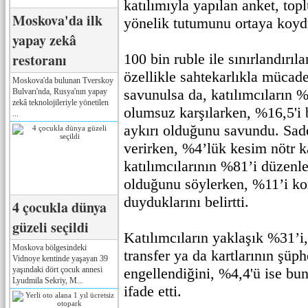
katılımıyla yapılan anket, top
Moskova'da ilk
yönelik tutumunu ortaya koyd
yapay zekâ
restoranı
100 bin ruble ile sınırlandırıla
özellikle sahtekarlıkla mücad
Moskova'da bulunan Tverskoy
savunulsa da, katılımcıların 
Bulvarı'nda, Rusya'nın yapay
zekâ teknolojileriyle yönetilen
olumsuz karşılarken, %16,5'i
...
aykırı olduğunu savundu. Sa
verirken, %4’lük kesim nötr k
katılımcılarının %81’i düzenl
olduğunu söylerken, %11’i ko
duyduklarını belirtti.
4 çocukla dünya
güzeli seçildi
Katılımcıların yaklaşık %31’i,
Moskova bölgesindeki
transfer ya da kartlarının şüp
Vidnoye kentinde yaşayan 39
yaşındaki dört çocuk annesi
engellendiğini, %4,4'ü ise bu
Lyudmila Sekriy, M...
ifade etti.