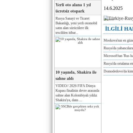
Yerli oto alana 1 yıl
14.6.2025
ücretsiz otopark
Rusya Sanayi ve Ticaret
Реклама
Bakanlığı, yeni yerli otomobil
satın alan sürücülere ilk
İLGİLİ H
tescilden itibar...
Moskova'nın en güze
Rusya'da yabancılar
Microsoft'tan 'Rus ha
Rusya'da ortalama e
10 yaşında, Shakira ile
Domodedovo'da kimya
sahne aldı
VIDEO// 2026 FIFA Dünya
Kupası finalinin devre arasında
sahne alan Kolombiyalı yıldız
Shakira'ya, dans ...