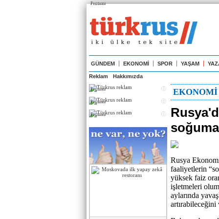
Реклама
GÜNDEM
EKONOMİ
SPOR
YAŞAM
YAZ
Reklam
Hakkımızda
Реклама
EKONOMİ
Реклама
Rusya'd
Реклама
soğuma'
Rusya Ekonomi
faaliyetlerin “s
yüksek faiz oran
işletmeleri olum
aylarında yava
artırabileceğini