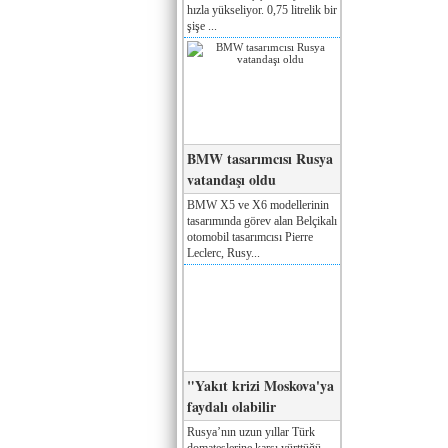
hızla yükseliyor. 0,75 litrelik bir
şişe ...
BMW tasarımcısı Rusya
vatandaşı oldu
BMW X5 ve X6 modellerinin
tasarımında görev alan Belçikalı
otomobil tasarımcısı Pierre
Leclerc, Rusy...
"Yakıt krizi Moskova'ya
faydalı olabilir
Rusya’nın uzun yıllar Türk
domateslerine karşı yürttüğü