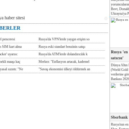
yorumcuları
Bovt, Donald
Ukrayna'ya Pa
ABERLER
l penceresi
Rusya'da VPN'lerde yaygın erişim so
ın SIM kart alma
Rusya eski standart benzinin satışı
Rusya 'en
cker' uyarısı:
Rusya'da ATM'lerde dolandırıcılık k
satıcısı'
mekli maaşı kaç
Merkez: "Enflasyon artacak, kademel
Dünya Altın 
sal sızıntı: "Ne
"Savaş ekonomisi ülkeyi öldürmek an
(World Gold
verilerine g
Bankası 2026'
Sberbank T
Rusya'nın en
Sber, Fortune