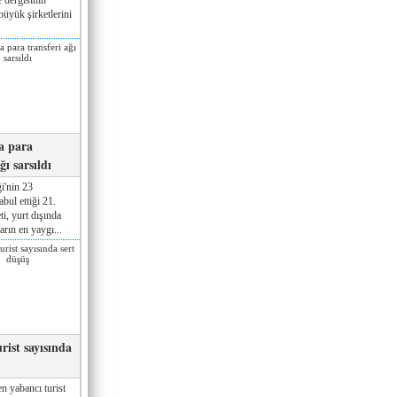
üyük şirketlerini
a para
ğı sarsıldı
i'nin 23
ul ettiği 21.
ti, yurt dışında
rın en yaygı...
rist sayısında
n yabancı turist