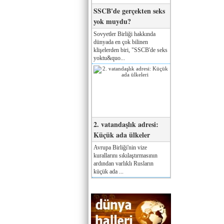
SSCB'de gerçekten seks
yok muydu?
Sovyetler Birliği hakkında
dünyada en çok bilinen
klişelerden biri, "SSCB'de seks
yoktu&quo...
2. vatandaşlık adresi:
Küçük ada ülkeler
Avrupa Birliği'nin vize
kurallarını sıkılaştırmasının
ardından varlıklı Rusların
küçük ada ...