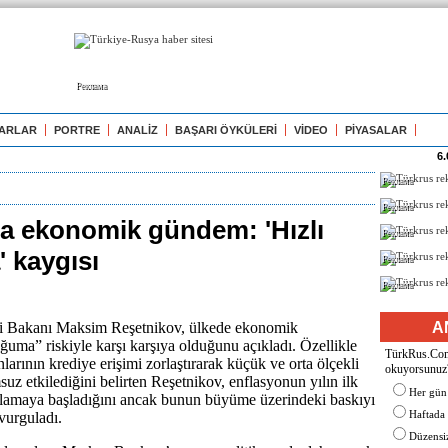
Реклама
ARLAR
PORTRE
ANALİZ
BAŞARI ÖYKÜLERİ
VİDEO
PİYASALAR
6.
Реклама
Реклама
a ekonomik gündem: 'Hızlı
Реклама
 kaygısı
Реклама
Реклама
 Bakanı Maksim Reşetnikov, ülkede ekonomik
A
oğuma” riskiyle karşı karşıya olduğunu açıkladı. Özellikle
TürkRus.Com'
larının krediye erişimi zorlaştırarak küçük ve orta ölçekli
okuyorsunuz
suz etkilediğini belirten Reşetnikov, enflasyonun yılın ilk
Her gün
şlamaya başladığını ancak bunun büyüme üzerindeki baskıyı
Haftada
 vurguladı.
Düzensiz