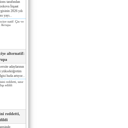
ions tarafından
oskova İnşaat
gisinin 2026 yılı
sı yayı...
iye alternatif:
rupa
ersite adaylarının
ki yükseköğretim
gisi hızla artıyor...
ni reddetti,
edildi
gesinde,