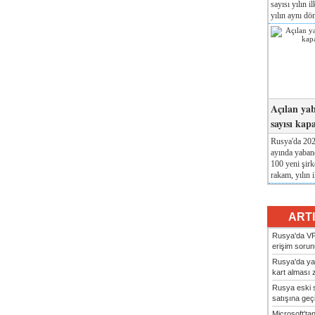
sayısı yılın i
yılın aynı dö
Açılan yab
sayısı kap
Rusya'da 2026
ayında yabanc
100 yeni şirk
rakam, yılın i
ART
Rusya'da VP
erişim sorun
Rusya'da ya
kart alması z
Rusya eski s
satışına geçic
Microsoft'ta