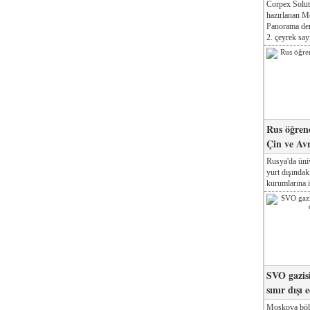
Corpex Solut
hazırlanan M
Panorama der
2. çeyrek sayı
Rus öğrenc
Çin ve Av
Rusya'da üniv
yurt dışında
kurumlarına il
SVO gazisi
sınır dışı 
Moskova böl