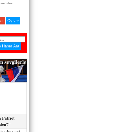
 tesadüfen
ar
 Patriot
eden?"
de gelen siyasi