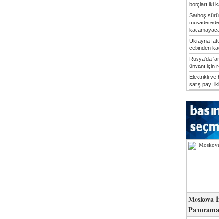
borçları iki k
Sarhoş sürü
müsaderede
kaçamayaca
Ukrayna fatu
cebinden kaç
Rusya'da 'an
ünvanı için 
Elektrikli ve 
satış payı iki
Moskova İ
Panorama 