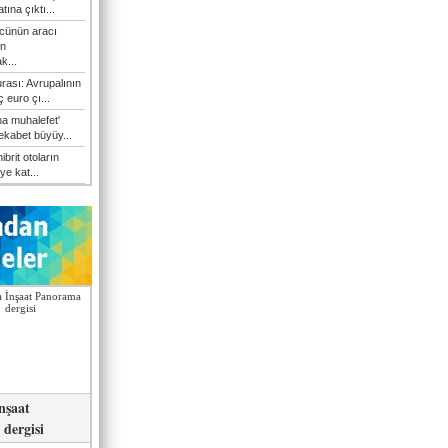
atına çıktı...
cünün aracı
n
k...
rası: Avrupalının
 euro çı...
a muhalefet'
rekabet büyüy...
hibrit otoların
ye kat...
nşaat
dergisi