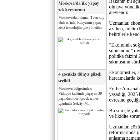
Bakanın bu açık
Moskova'da ilk yapay
olmaya yönelik d
zekâ restoranı
alevlendi:
Moskova'da bulunan Tverskoy
Bulvarı'nda, Rusya'nın yapay
Uzmanlar, ekono
zekâ teknolojileriyle yönetilen
azalma, üretim k
...
belirtilerle ken
“Ekonomik soğum
sonucudur,” di
politika faizin
sıkıntısının sür
Ekonomistler, aşı
4 çocukla dünya güzeli
harcamalarda ke
seçildi
Forbes’un anal
Moskova bölgesindeki
Vidnoye kentinde yaşayan 39
yaşadığı, 2025 
yaşındaki dört çocuk annesi
evresine geçtiği 
Lyudmila Sekriy, M...
Bu süreçte yalnı
ve likidite soru
Uzmanlar, çözü
reformlarında 
anlaşma zamanı”