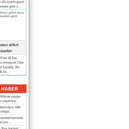
lk altı ayında geçen
nemine göre y...
ancı şirket
ananlar
'nın ilk beş
ı sermayeli 3 bin
et kuruldu. Bu
lk be...
I HABER
N'lerde yaygın
u yaşanıyor...
bancıların SIM
orlaştı...
tandart benzinin
i izin ...
n 'Rus hacker'