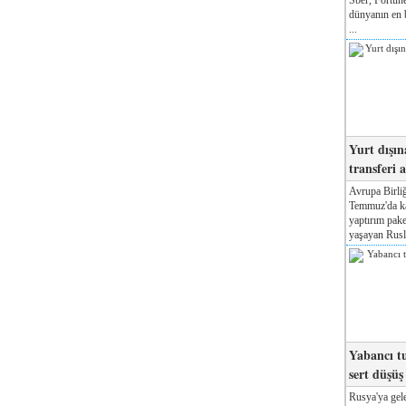
dünyanın en b
...
Yurt dışın
transferi a
Avrupa Birliğ
Temmuz'da kab
yaptırım pake
yaşayan Rusla
Yabancı tu
sert düşüş
Rusya'ya gele