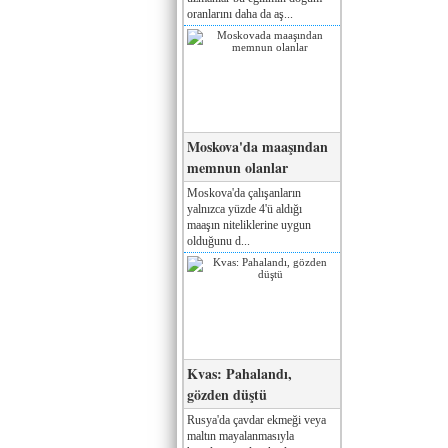
oranlarını daha da aş...
Moskova'da maaşından
memnun olanlar
Moskova'da çalışanların
yalnızca yüzde 4'ü aldığı
maaşın niteliklerine uygun
olduğunu d...
Kvas: Pahalandı,
gözden düştü
Rusya'da çavdar ekmeği veya
maltın mayalanmasıyla