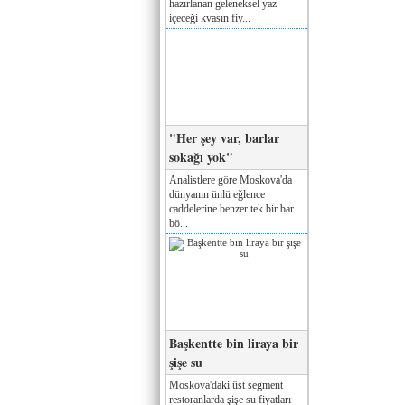
hazırlanan geleneksel yaz
içeceği kvasın fiy...
"Her şey var, barlar
sokağı yok"
Analistlere göre Moskova'da
dünyanın ünlü eğlence
caddelerine benzer tek bir bar
bö...
Başkentte bin liraya bir
şişe su
Moskova'daki üst segment
restoranlarda şişe su fiyatları