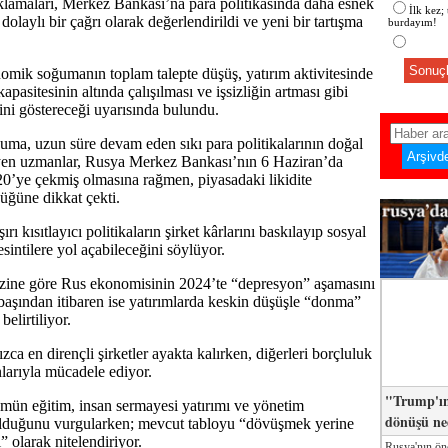
lamaları, Merkez Bankası’na para politikasında daha esnek
İlk kez;
olaylı bir çağrı olarak değerlendirildi ve yeni bir tartışma
burdayım!
Sonuçl
mik soğumanın toplam talepte düşüş, yatırım aktivitesinde
apasitesinin altında çalışılması ve işsizliğin artması gibi
dini göstereceği uyarısında bulundu.
a, uzun süre devam eden sıkı para politikalarının doğal
yen uzmanlar, Rusya Merkez Bankası’nın 6 Haziran’da
i 20’ye çekmiş olmasına rağmen, piyasadaki likidite
düğüne dikkat çekti.
rı kısıtlayıcı politikaların şirket kârlarını baskılayıp sosyal
sintilere yol açabileceğini söylüyor.
izine göre Rus ekonomisinin 2024’te “depresyon” aşamasını
başından itibaren ise yatırımlarda keskin düşüşle “donma”
belirtiliyor.
zca en dirençli şirketler ayakta kalırken, diğerleri borçluluk
nlarıyla mücadele ediyor.
"Trump'ın
mün eğitim, insan sermayesi yatırımı ve yönetim
dönüşü n
olduğunu vurgularken; mevcut tabloyu “dövüşmek yerine
 olarak nitelendiriyor.
Rusya'nın ön