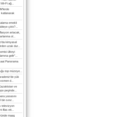
l Wi-Fi ağ...
M'lerde
k katlanarak
talama emekli
bleye çıktı?...
flasyon artacak,
arlanma ol...
'da kimyasal
irden uzak dur...
omisi ülkeyi
amına gelir"...
şaat Panorama
duğu top müzeye...
Karadeniz'de yük
 kısmen d...
Kazakistan ve
epo peşinde...
 para yasasını
 bin sınır...
s televizyon
t iflas ett...
öründe maaş