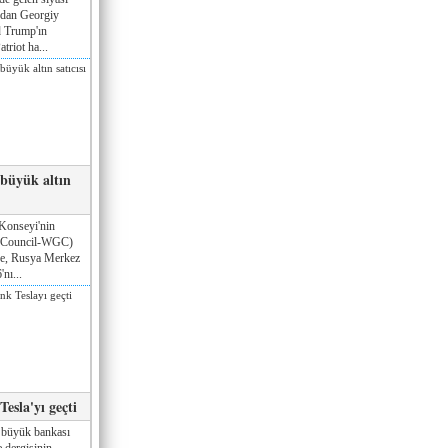
ndan Georgiy
 Trump'ın
triot ha...
 büyük altın
Konseyi'nin
 Council-WGC)
öre, Rusya Merkez
nı...
esla'yı geçti
 büyük bankası
 dergisinin