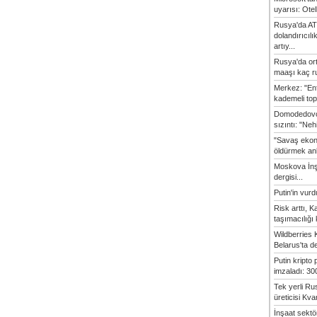
uyarısı: Otel
Rusya'da AT
dolandırıcılı
artıy...
Rusya'da or
maaşı kaç ru
Merkez: "En
kademeli top
Domodedovo
sızıntı: "Neh
"Savaş ekon
öldürmek anl
Moskova İn
dergisi...
Putin'in vur
Risk arttı, 
taşımacılığı
Wildberries 
Belarus'ta d
Putin kripto
imzaladı: 300
Tek yerli Ru
üreticisi Kvan
İnşaat sekt