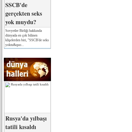
SSCB'de
gerçekten seks
yok muydu?
Sovyetler Birliği hakkında
dünyada en çok bilinen
klişelerden biri, "SSCB'de seks
yoktu&quo...
Rusya'da yılbaşı
tatili kısaldı