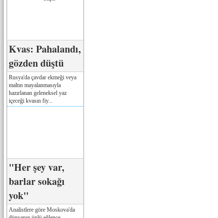
Kvas: Pahalandı,
gözden düştü
Rusya'da çavdar ekmeği veya
maltın mayalanmasıyla
hazırlanan geleneksel yaz
içeceği kvasın fiy...
"Her şey var,
barlar sokağı
yok"
Analistlere göre Moskova'da
dünyanın ünlü eğlence