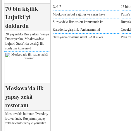
70 bin kişilik
% 6-7
27 bin 
Moskova'ya bol yağmur ve serin hava
Putin'e
Lujniki'yi
Suriye'deki Rus üsleri konusunda kr
Rusya'd
doldurdu
Karadeniz girişimi: 'Ankara'nın iki
Çocukla
20 yaşındaki Rus şarkıcı Vanya
"Rusya'da ortalama ücret 3 AB ülkes
Para tr
Dmitriyenko, Moskova'daki
Lujniki Stadı'nda verdiği ilk
stadyum konseriyl...
Moskova'da ilk
yapay zekâ
restoranı
Moskova'da bulunan Tverskoy
Bulvarı'nda, Rusya'nın yapay
zekâ teknolojileriyle yönetilen
...