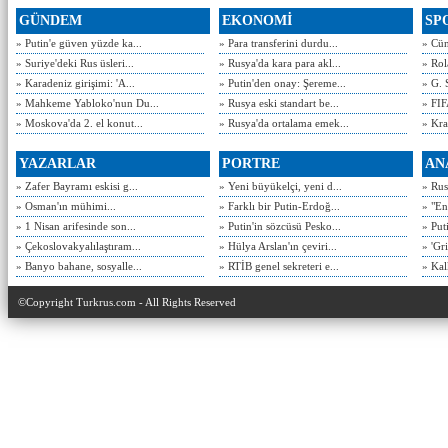
GÜNDEM
EKONOMİ
SP
» Putin'e güven yüzde ka...
» Para transferini durdu...
» Cün
» Suriye'deki Rus üsleri...
» Rusya'da kara para akl...
» Rol
» Karadeniz girişimi: 'A...
» Putin'den onay: Şereme...
» G. 
» Mahkeme Yabloko'nun Du...
» Rusya eski standart be...
» FIF
» Moskova'da 2. el konut...
» Rusya'da ortalama emek...
» Kra
YAZARLAR
PORTRE
AN
» Zafer Bayramı eskisi g...
» Yeni büyükelçi, yeni d...
» Rusy
» Osman'ın mühimi...
» Farklı bir Putin-Erdoğ...
» "En
» 1 Nisan arifesinde son...
» Putin'in sözcüsü Pesko...
» Put
» Çekoslovakyalılaştıram...
» Hülya Arslan'ın çeviri...
» 'Gri
» Banyo bahane, sosyalle...
» RTİB genel sekreteri e...
» Kal
©Copyright Turkrus.com - All Rights Reserved