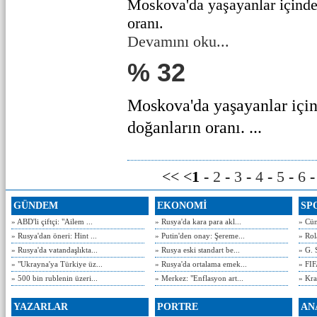
Moskova'da yaşayanlar içinde
oranı.
Devamını oku...
% 32
Moskova'da yaşayanlar için
doğanların oranı. ...
<< <
1
-
2
-
3
-
4
-
5
-
6
GÜNDEM
EKONOMİ
SP
» ABD'li çiftçi: "Ailem ...
» Rusya'da kara para akl...
» Cün
» Rusya'dan öneri: Hint ...
» Putin'den onay: Şereme...
» Rol
» Rusya'da vatandaşlıkta...
» Rusya eski standart be...
» G. 
» "Ukrayna'ya Türkiye üz...
» Rusya'da ortalama emek...
» FIF
» 500 bin rublenin üzeri...
» Merkez: "Enflasyon art...
» Kra
YAZARLAR
PORTRE
AN