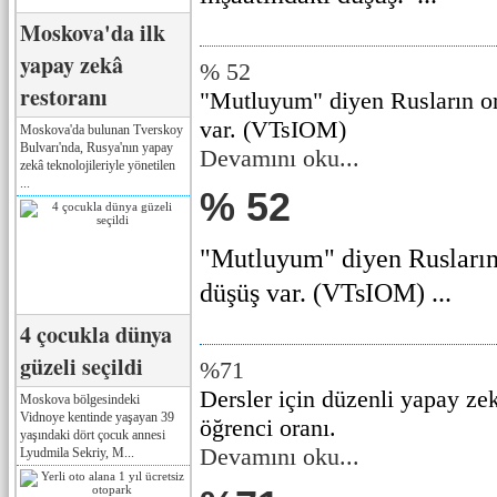
Moskova'da ilk
yapay zekâ
% 52
restoranı
"Mutluyum" diyen Rusların or
var. (VTsIOM)
Moskova'da bulunan Tverskoy
Bulvarı'nda, Rusya'nın yapay
Devamını oku...
zekâ teknolojileriyle yönetilen
...
% 52
"Mutluyum" diyen Rusların 
düşüş var. (VTsIOM) ...
4 çocukla dünya
güzeli seçildi
%71
Dersler için düzenli yapay ze
Moskova bölgesindeki
Vidnoye kentinde yaşayan 39
öğrenci oranı.
yaşındaki dört çocuk annesi
Devamını oku...
Lyudmila Sekriy, M...