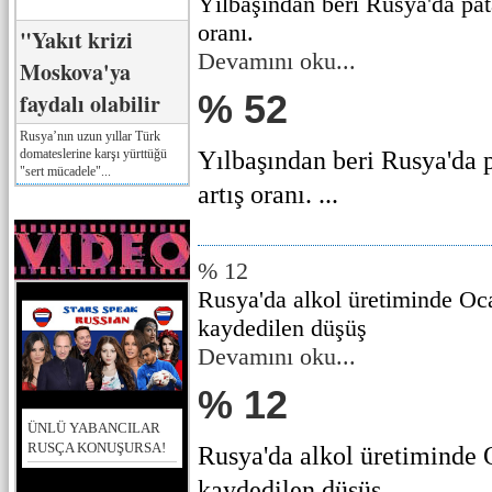
Yılbaşından beri Rusya'da pata
oranı.
"Yakıt krizi
Devamını oku...
Moskova'ya
% 52
faydalı olabilir
Rusya’nın uzun yıllar Türk
domateslerine karşı yürttüğü
Yılbaşından beri Rusya'da p
"sert mücadele"...
artış oranı. ...
% 12
Rusya'da alkol üretiminde Oc
kaydedilen düşüş
Devamını oku...
% 12
ÜNLÜ YABANCILAR
RUSÇA KONUŞURSA!
Rusya'da alkol üretiminde 
kaydedilen düşüş ...