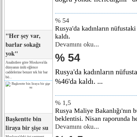
% 54
Rusya'da kadınların nüfustaki
"Her şey var,
kaldı.
barlar sokağı
Devamını oku...
yok"
% 54
Analistlere göre Moskova'da
dünyanın ünlü eğlence
Rusya'da kadınların nüfusta
caddelerine benzer tek bir bar
bö...
%46'da kaldı. ...
% 1,5
Rusya Maliye Bakanlığı'nın b
Başkentte bin
beklentisi. Nisan raporunda h
Devamını oku...
liraya bir şişe su
Moskova'daki üst segment