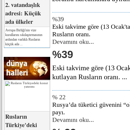
2. vatandaşlık
adresi: Küçük
%39
ada ülkeler
Eski takvime göre (13 Ocak'ta)
Avrupa Birliği'nin vize
Rusların oranı.
kurallarını sıkılaştırmasının
ardından varlıklı Rusların
Devamını oku...
küçük ada ...
%39
Eski takvime göre (13 Ocak'
kutlayan Rusların oranı. ...
% 22
Rusya’da tüketici güvenini “o
payı.
Rusların
Devamını oku...
Türkiye'deki