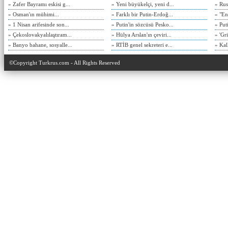
» Zafer Bayramı eskisi g...
» Yeni büyükelçi, yeni d...
» Rusy
» Osman'ın mühimi...
» Farklı bir Putin-Erdoğ...
» "En
» 1 Nisan arifesinde son...
» Putin'in sözcüsü Pesko...
» Put
» Çekoslovakyalılaştıram...
» Hülya Arslan'ın çeviri...
» 'Gri
» Banyo bahane, sosyalle...
» RTİB genel sekreteri e...
» Kal
©Copyright Turkrus.com - All Rights Reserved