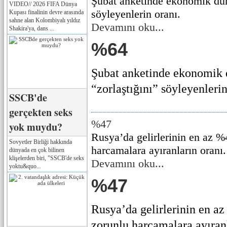
Şubat anketinde ekonomik dur
VIDEO// 2026 FIFA Dünya
söyleyenlerin oranı.
Kupası finalinin devre arasında
sahne alan Kolombiyalı yıldız
Devamını oku...
Shakira'ya, dans ...
%64
Şubat anketinde ekonomik
“zorlaştığını” söyleyenlerin 
SSCB'de
gerçekten seks
%47
yok muydu?
Rusya’da gelirlerinin en az %
Sovyetler Birliği hakkında
harcamalara ayıranların oranı.
dünyada en çok bilinen
klişelerden biri, "SSCB'de seks
Devamını oku...
yoktu&quo...
%47
Rusya’da gelirlerinin en az
zorunlu harcamalara ayıranla