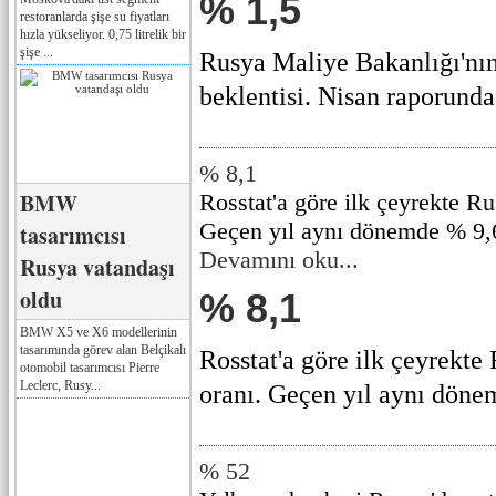
% 1,5
restoranlarda şişe su fiyatları
hızla yükseliyor. 0,75 litrelik bir
şişe ...
Rusya Maliye Bakanlığı'nı
beklentisi. Nisan raporunda 
% 8,1
BMW
Rosstat'a göre ilk çeyrekte R
Geçen yıl aynı dönemde % 9,6
tasarımcısı
Devamını oku...
Rusya vatandaşı
oldu
% 8,1
BMW X5 ve X6 modellerinin
tasarımında görev alan Belçikalı
Rosstat'a göre ilk çeyrekte
otomobil tasarımcısı Pierre
Leclerc, Rusy...
oranı. Geçen yıl aynı dönem
% 52