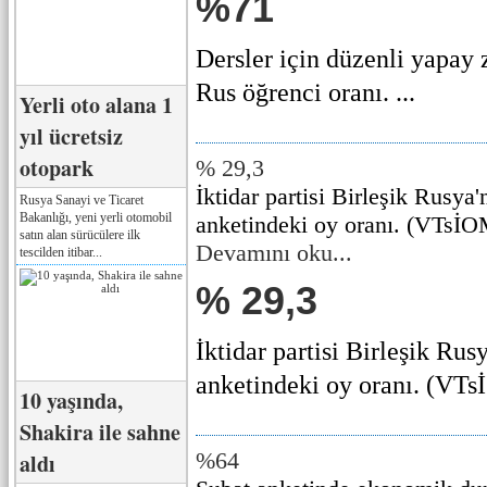
%71
Dersler için düzenli yapay 
Rus öğrenci oranı. ...
Yerli oto alana 1
yıl ücretsiz
otopark
% 29,3
İktidar partisi Birleşik Rusya'
Rusya Sanayi ve Ticaret
Bakanlığı, yeni yerli otomobil
anketindeki oy oranı. (VTsİO
satın alan sürücülere ilk
Devamını oku...
tescilden itibar...
% 29,3
İktidar partisi Birleşik Rus
anketindeki oy oranı. (VTsİ
10 yaşında,
Shakira ile sahne
%64
aldı