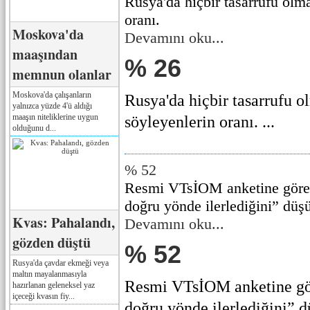
Rusya'da hiçbir tasarrufu olm
oranı.
Moskova'da
Devamını oku...
maaşından
% 26
memnun olanlar
Moskova'da çalışanların
Rusya'da hiçbir tasarrufu o
yalnızca yüzde 4'ü aldığı
maaşın niteliklerine uygun
söyleyenlerin oranı. ...
olduğunu d...
% 52
Resmi VTsİOM anketine göre 
doğru yönde ilerlediğini” düşü
Kvas: Pahalandı,
Devamını oku...
gözden düştü
% 52
Rusya'da çavdar ekmeği veya
maltın mayalanmasıyla
Resmi VTsİOM anketine gör
hazırlanan geleneksel yaz
içeceği kvasın fiy...
doğru yönde ilerlediğini” dü