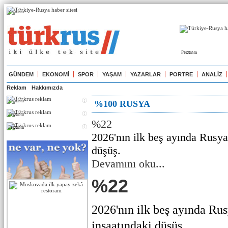
Реклама
Реклама
GÜNDEM
EKONOMİ
SPOR
YAŞAM
YAZARLAR
PORTRE
ANALİZ
Reklam
Hakkımızda
Реклама
%100 RUSYA
Реклама
%22
Реклама
2026'nın ilk beş ayında Rusya
düşüş.
Devamını oku...
%22
2026'nın ilk beş ayında Ru
inşaatındaki düşüş. ...