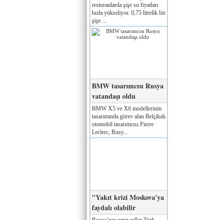
restoranlarda şişe su fiyatları
hızla yükseliyor. 0,75 litrelik bir
şişe ...
BMW tasarımcısı Rusya
vatandaşı oldu
BMW X5 ve X6 modellerinin
tasarımında görev alan Belçikalı
otomobil tasarımcısı Pierre
Leclerc, Rusy...
"Yakıt krizi Moskova'ya
faydalı olabilir
Rusya’nın uzun yıllar Türk