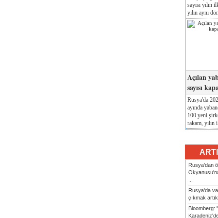
sayısı yılın i
yılın aynı dö
Açılan yab
sayısı kap
Rusya'da 2026
ayında yabanc
100 yeni şirk
rakam, yılın i
ART
Rusya'dan ön
Okyanusu'na
...
Rusya'da va
çıkmak artık
Bloomberg: 
Karadeniz'dek