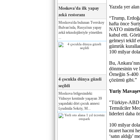
Yazıda yer alan
Moskova'da ilk yapay
zekâ restoranı
“Trump, Erdoğan
Moskova'da bulunan Tverskoy
hafta önce Sur
Bulvarı'nda, Rusya'nın yapay
NATO müttefiki 
zekâ teknolojileriyle yönetilen
kabul etti. Gör
...
gelmeyi teklif 
gümrük kurallar
100 milyar dolar
Bu, Ankara’nın 
dönmesinin ve R
Örneğin S-400 s
4 çocukla dünya güzeli
çözümü gibi.”
seçildi
Yuriy Mavaşev
Moskova bölgesindeki
Vidnoye kentinde yaşayan 39
"Türkiye-ABD il
yaşındaki dört çocuk annesi
Temsilciler Mec
Lyudmila Sekriy, M...
liderleri daha ö
100 milyar dola
ticaret hacmi h
‘satın aldığı’ 