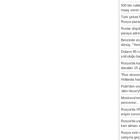
500 bin rubl
maaş veren 8
Türk şirket
Rusya pazarı
Ruslar düşük
paraya adres
Benzinde es
dönüş: "Yeni 
Doların 85 r
yolculuğu baş
Rusya'da ka
davaları 15 y
"Rus ekonom
Hollanda hasta
Putin'den o
'altın hisse'yl
Moskova'nın
penceresi...
Rusya'da VP
erişim sorun
Rusya'da ya
kart alması z
Rusya eski s
satışına geçic