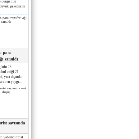
 dergisinin
üyük şirketlerini
a para
ğı sarsıldı
i'nin 23
ul ettiği 21.
ti, yurt dışında
rın en yaygı...
rist sayısında
n yabancı turist