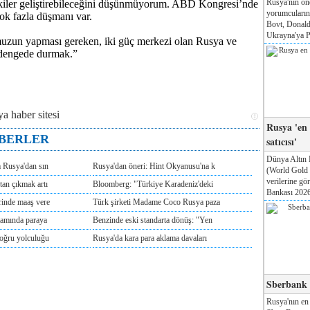
Rusya'nın ön
lişkiler geliştirebileceğini düşünmüyorum. ABD Kongresi’nde
yorumcuları
çok fazla düşmanı var.
Bovt, Donald
Ukrayna'ya Pa
un yapması gereken, iki güç merkezi olan Rusya ve
dengede durmak.”
Rusya 'en
ABERLER
satıcısı'
Dünya Altın 
m Rusya'dan sın
Rusya'dan öneri: Hint Okyanusu'na k
(World Gold
verilerine g
tan çıkmak artı
Bloomberg: "Türkiye Karadeniz'deki
Bankası 2026'
rinde maaş vere
Türk şirketi Madame Coco Rusya paza
tamında paraya
Benzinde eski standarta dönüş: "Yen
doğru yolculuğu
Rusya'da kara para aklama davaları
Sberbank T
Rusya'nın en