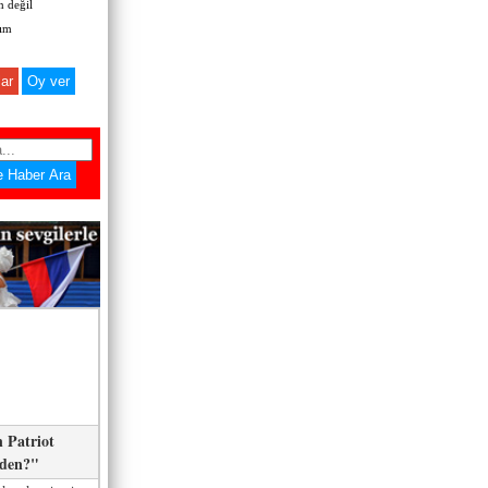
 değil
zım
ar
 Patriot
eden?"