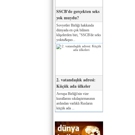
SSCB'de gerçekten seks
yok muydu?
Sovyetler Birliği hakkında
dünyada en çok bilinen
klişelerden biri, "SSCB'de seks
yoktu&quo...
2. vatandaşlık adresi:
Küçük ada ülkeler
Avrupa Birliği'nin vize
kurallarını sıkılaştırmasının
ardından varlıklı Rusların
küçük ada ...