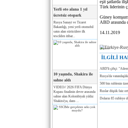
eşit şatlarda i
Türk liderinin 
Yerli oto alana 1 yıl
ücretsiz otopark
Güney komşumuz
ABD arasında 
Rusya Sanayi ve Ticaret
Bakanlığı, yeni yerli otomobil
satın alan sürücülere ilk
14.11.2019
tescilden itibar...
Реклама
İLGİLİ H
ABD'li çiftçi: "Aile
10 yaşında, Shakira ile
Rusya'da vatandaşlık
sahne aldı
500 bin rublenin üze
VIDEO// 2026 FIFA Dünya
Ruslar düşük faiz or
Kupası finalinin devre arasında
sahne alan Kolombiyalı yıldız
Doların 85 rubleye 
Shakira'ya, dans ...