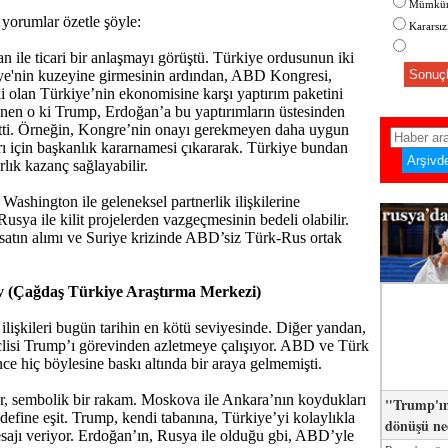
Mümkün
 yorumlar özetle şöyle:
Kararsı
 ile ticari bir anlaşmayı görüştü. Türkiye ordusunun iki
iye'nin kuzeyine girmesinin ardından, ABD Kongresi,
Sonuçl
olan Türkiye’nin ekonomisine karşı yaptırım paketini
ünen o ki Trump, Erdoğan’a bu yaptırımların üstesinden
etti. Örneğin, Kongre’nin onayı gerekmeyen daha uygun
ı için başkanlık kararnamesi çıkararak. Türkiye bundan
lık kazanç sağlayabilir.
Washington ile geleneksel partnerlik ilişkilerine
usya ile kilit projelerden vazgeçmesinin bedeli olabilir.
atın alımı ve Suriye krizinde ABD’siz Türk-Rus ortak
 (Çağdaş Türkiye Araştırma Merkezi)
işkileri bugün tarihin en kötü seviyesinde. Diğer yandan,
lisi Trump’ı görevinden azletmeye çalışıyor. ABD ve Türk
nce hiç böylesine baskı altında bir araya gelmemişti.
r, sembolik bir rakam. Moskova ile Ankara’nın koydukları
"Trump'ın
edefine eşit. Trump, kendi tabanına, Türkiye’yi kolaylıkla
dönüşü n
mesajı veriyor. Erdoğan’ın, Rusya ile olduğu gbi, ABD’yle