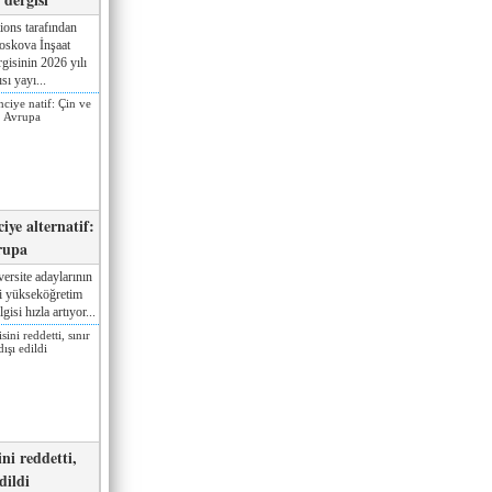
ions tarafından
oskova İnşaat
gisinin 2026 yılı
sı yayı...
iye alternatif:
rupa
ersite adaylarının
ki yükseköğretim
gisi hızla artıyor...
ni reddetti,
edildi