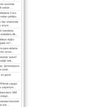
enin üzerinde
 sektör ...
i Madame Coco
ndan çekiliyo...
 faiz ortamında
 arıyor...
ki standarta
arabalara dik...
ubleye doğru
ladı mı? ...
ra para aklama
ılın zirves...
isinde 'askerî
lığı' beli...
nay: Şeremetyevo
e özell...
 en güzel
N'lerde yaygın
u yaşanıyor...
bancıların SIM
orlaştı...
tandart benzinin
i izin ...