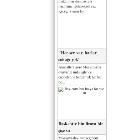
maltın mayalanmasıyla
hazırlanan geleneksel yaz
içeceği kvasın fiy...
"Her şey var, barlar
sokağı yok"
Analistlere göre Moskova'da
dünyanın ünlü eğlence
caddelerine benzer tek bir bar
bö...
Başkentte bin liraya bir
şişe su
Moskova'daki üst segment