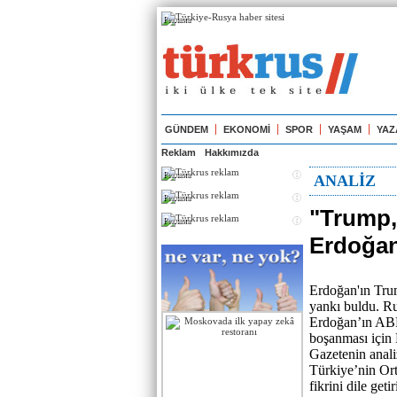
Реклама
GÜNDEM
EKONOMİ
SPOR
YAŞAM
YAZ
Reklam
Hakkımızda
Реклама
ANALİZ
Реклама
"Trump,
Реклама
Erdoğan'
Erdoğan'ın Tru
yankı buldu. R
Erdoğan’ın ABD 
boşanması için E
Gazetenin anal
Türkiye’nin Or
fikrini dile getir