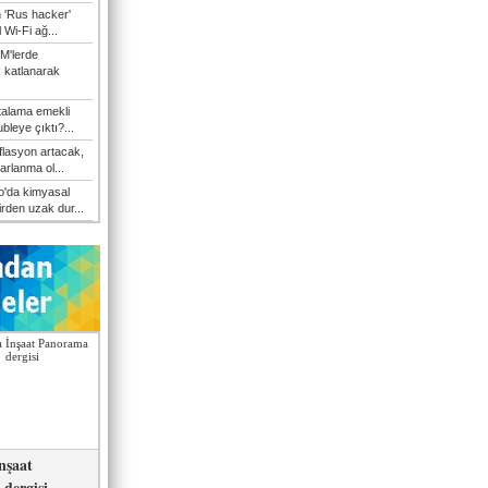
n 'Rus hacker'
l Wi-Fi ağ...
M'lerde
k katlanarak
talama emekli
bleye çıktı?...
flasyon artacak,
arlanma ol...
'da kimyasal
irden uzak dur...
nşaat
dergisi