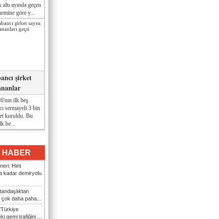
lk altı ayında geçen
nemine göre y...
ancı şirket
ananlar
'nın ilk beş
ı sermayeli 3 bin
et kuruldu. Bu
lk be...
I HABER
eri: Hint
 kadar demiryolu
tandaşlıktan
 çok daha paha...
"Türkiye
i gemi trafiğini ...