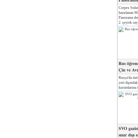
Corpex Solut
hazırlanan M
Panorama der
2. çeyrek sayı
Rus öğrenc
Çin ve Av
Rusya'da üniv
yurt dışında
kurumlarına il
SVO gazisi
sınır dışı 