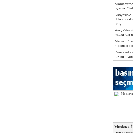
Microsoft'ta
uyarısı: Otel
Rusya'da AT
dolandırıcılı
artıy...
Rusya'da or
maaşı kaç ru
Merkez: "En
kademeli top
Domodedovo
sızıntı: "Neh
Moskova İ
Panorama 