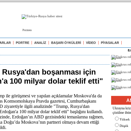
Реклама
ARLAR
PORTRE
ANALİZ
BAŞARI ÖYKÜLERİ
VİDEO
PİYASALAR
8.
Реклама
Реклама
 Rusya'dan boşanması için
Реклама
a 100 milyar dolar teklif etti"
Реклама
Реклама
mp ile görüşmesi ve yapılan açıklamalar Moskova'da da
A
us Komsomolskaya Pravda gazetesi, Cumhurbaşkanı
ziyaretiyle ilgili analizinde "Trump, Rusya'dan
Ukrayna krizi
rdoğan'a 100 milyar dolar teklif etti" başlığını kullandı.
çözülme ihtim
izinde, Erdoğan’ın ABD gezisindeki temaslarına rağmen,
Yüksek
ta Doğu’da Moskova’nın partneri olmaya devam ettiği
Düşük
ildi.