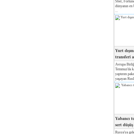
Sber, Fortune
dünyanın en b
...
Yurt dışın
transferi a
Avrupa Birliğ
Temmuz'da kab
yaptırım pake
yaşayan Rusla
Yabancı tu
sert düşüş
Rusya'ya gele