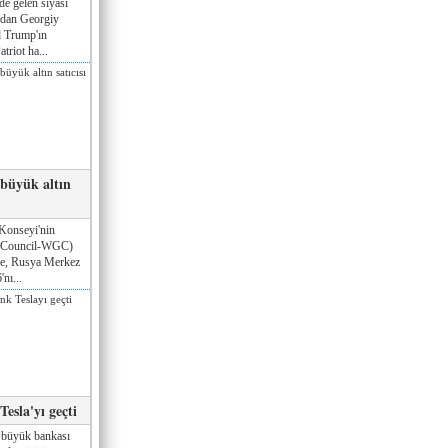
de gelen siyasi
ndan Georgiy
 Trump'ın
triot ha...
 büyük altın
Konseyi'nin
 Council-WGC)
öre, Rusya Merkez
nı...
esla'yı geçti
 büyük bankası