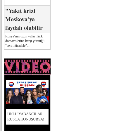
"Yakıt krizi
Moskova'ya
faydalı olabilir
Rusya’nın uzun yıllar Türk
domateslerine karşı yürttüğü
"sert mücadele"...
ÜNLÜ YABANCILAR
RUSÇA KONUŞURSA!