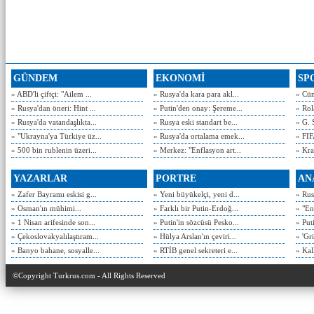
GÜNDEM
EKONOMİ
SP
» ABD'li çiftçi: "Ailem ...
» Rusya'da kara para akl...
» Cün
» Rusya'dan öneri: Hint ...
» Putin'den onay: Şereme...
» Rol
» Rusya'da vatandaşlıkta...
» Rusya eski standart be...
» G. 
» "Ukrayna'ya Türkiye üz...
» Rusya'da ortalama emek...
» FIF
» 500 bin rublenin üzeri...
» Merkez: "Enflasyon art...
» Kra
YAZARLAR
PORTRE
AN
» Zafer Bayramı eskisi g...
» Yeni büyükelçi, yeni d...
» Rusy
» Osman'ın mühimi...
» Farklı bir Putin-Erdoğ...
» "En
» 1 Nisan arifesinde son...
» Putin'in sözcüsü Pesko...
» Put
» Çekoslovakyalılaştıram...
» Hülya Arslan'ın çeviri...
» 'Gri
» Banyo bahane, sosyalle...
» RTİB genel sekreteri e...
» Kal
©Copyright Turkrus.com - All Rights Reserved