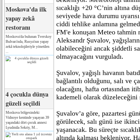
sıcaklığı +20 °C’nin altına dü
Moskova'da ilk
seviyede hava durumu uyarısı
yapay zekâ
ciddi tehlike anlamına gelmedi
restoranı
FM'e konuşan Meteo tahmin 
Moskova'da bulunan Tverskoy
Aleksandr Şuvalov, yağışların
Bulvarı'nda, Rusya'nın yapay
zekâ teknolojileriyle yönetilen
olabileceğini ancak şiddetli 
...
olmayacağını vurguladı.
Şuvalov, yağışlı havanın batı
bağlantılı olduğunu, salı ve ç
olacağını, hafta ortasından it
4 çocukla dünya
kademeli olarak düzeleceğini 
güzeli seçildi
Şuvalov’a göre, pazartesi gün
Moskova bölgesindeki
Vidnoye kentinde yaşayan 39
görülecek, salı günü ise ikinci
yaşındaki dört çocuk annesi
Lyudmila Sekriy, M...
yaşanacak. Bu süreçte sıcaklı
altında kalması bekleniyor. Ha