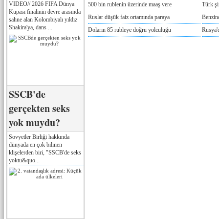
VIDEO// 2026 FIFA Dünya
500 bin rublenin üzerinde maaş vere
Türk ş
Kupası finalinin devre arasında
Ruslar düşük faiz ortamında paraya
Benzind
sahne alan Kolombiyalı yıldız
Shakira'ya, dans ...
Doların 85 rubleye doğru yolculuğu
Rusya'd
SSCB'de
gerçekten seks
yok muydu?
Sovyetler Birliği hakkında
dünyada en çok bilinen
klişelerden biri, "SSCB'de seks
yoktu&quo...