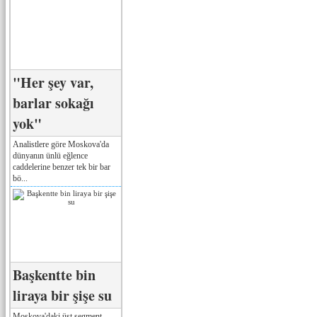
"Her şey var,
barlar sokağı
yok"
Analistlere göre Moskova'da
dünyanın ünlü eğlence
caddelerine benzer tek bir bar
bö...
Başkentte bin
liraya bir şişe su
Moskova'daki üst segment