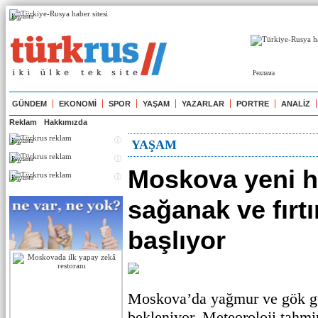
Реклама
Реклама
GÜNDEM
EKONOMİ
SPOR
YAŞAM
YAZARLAR
PORTRE
ANALİZ
Reklam
Hakkımızda
Реклама
YAŞAM
Реклама
Moskova yeni h
Реклама
sağanak ve fırt
başlıyor
Moskova’da yağmur ve gök gü
bekleniyor. Meteoroloji tahmi