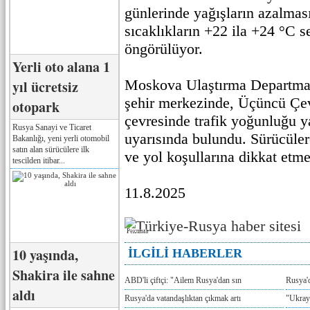
günlerinde yağışların azalmas
sıcaklıkların +22 ila +24 °C s
öngörülüyor.
Yerli oto alana 1
Moskova Ulaştırma Departman
yıl ücretsiz
şehir merkezinde, Üçüncü Ç
otopark
çevresinde trafik yoğunluğu y
Rusya Sanayi ve Ticaret
uyarısında bulundu. Sürücüler
Bakanlığı, yeni yerli otomobil
satın alan sürücülere ilk
ve yol koşullarına dikkat etmel
tescilden itibar...
11.8.2025
Реклама
10 yaşında,
İLGİLİ HABERLER
Shakira ile sahne
ABD'li çiftçi: "Ailem Rusya'dan sın
Rusya'
aldı
Rusya'da vatandaşlıktan çıkmak artı
"Ukray