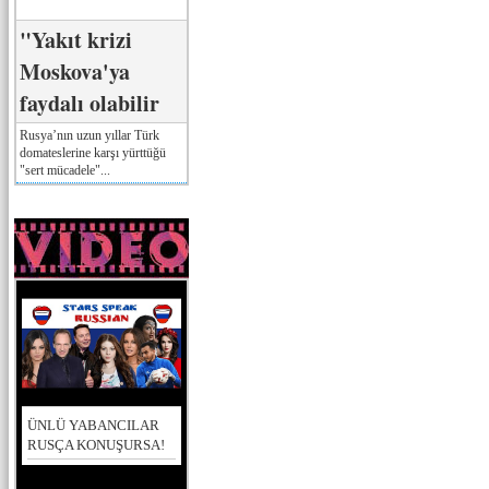
"Yakıt krizi
Moskova'ya
faydalı olabilir
Rusya’nın uzun yıllar Türk
domateslerine karşı yürttüğü
"sert mücadele"...
ÜNLÜ YABANCILAR
RUSÇA KONUŞURSA!