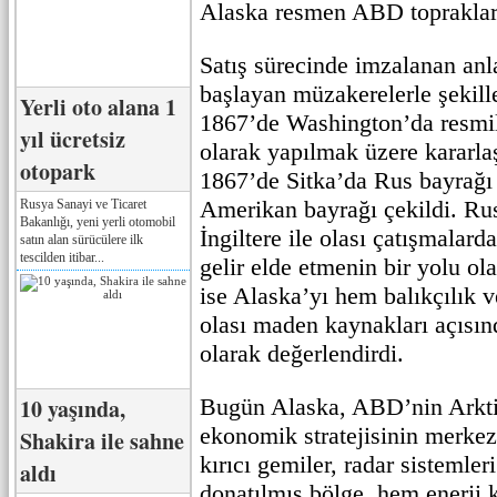
Alaska resmen ABD toprakları
Satış sürecinde imzalanan anl
başlayan müzakerelerle şekill
Yerli oto alana 1
1867’de Washington’da resmil
yıl ücretsiz
olarak yapılmak üzere kararla
otopark
1867’de Sitka’da Rus bayrağı i
Amerikan bayrağı çekildi. Rus
Rusya Sanayi ve Ticaret
Bakanlığı, yeni yerli otomobil
İngiltere ile olası çatışmalar
satın alan sürücülere ilk
tescilden itibar...
gelir elde etmenin bir yolu o
ise Alaska’yı hem balıkçılık v
olası maden kaynakları açısınd
olarak değerlendirdi.
10 yaşında,
Bugün Alaska, ABD’nin Arkti
ekonomik stratejisinin merkez
Shakira ile sahne
kırıcı gemiler, radar sistemler
aldı
donatılmış bölge, hem enerji 