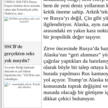
VIDEO// 2026 FIFA Dünya
hem de yeni deniz yollarının 
Kupası finalinin devre arasında
sahne alan Kolombiyalı yıldız
kritik öneme sahip. Arktik’te
Shakira'ya, dans ...
ve Rusya’yı değil, Çin gibi y
ilgilendiriyor. Alaska, aynı z
arasındaki en yakın kara nokt
bir jeopolitik değer taşıyor.
SSCB'de
Zirve öncesinde Rusya’da bazı
gerçekten seks
Alaska’nın “geri alınması” y
yok muydu?
çağrılar yaptıkları da hatırla
olarak böyle bir talep ortaya 
Sovyetler Birliği hakkında
dünyada en çok bilinen
burada yapılması Rus kamuoy
klişelerden biri, "SSCB'de seks
yol açıyor. Trump’ın Alaska t
yoktu&quo...
konusunda toprak değişimi ve
masada olacağı bir görüşme i
dikkat çekici bulunuyor.