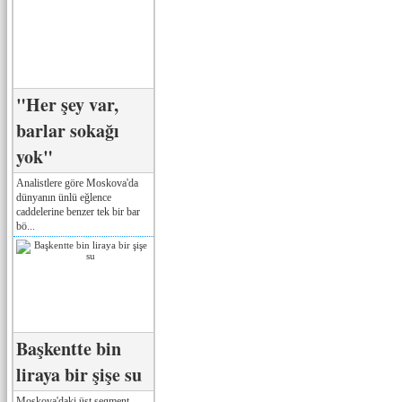
"Her şey var,
barlar sokağı
yok"
Analistlere göre Moskova'da
dünyanın ünlü eğlence
caddelerine benzer tek bir bar
bö...
Başkentte bin
liraya bir şişe su
Moskova'daki üst segment