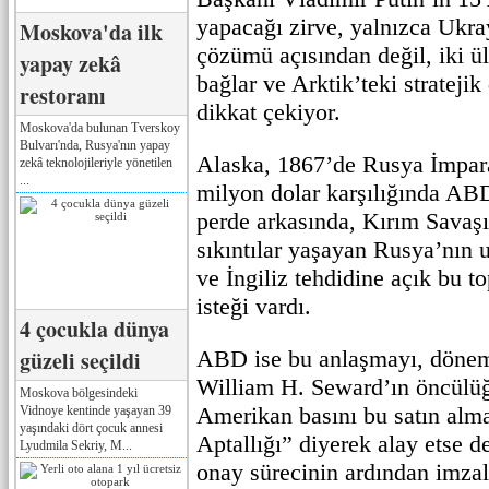
yapacağı zirve, yalnızca Ukra
Moskova'da ilk
çözümü açısından değil, iki ül
yapay zekâ
bağlar ve Arktik’teki strateji
restoranı
dikkat çekiyor.
Moskova'da bulunan Tverskoy
Bulvarı'nda, Rusya'nın yapay
Alaska, 1867’de Rusya İmpara
zekâ teknolojileriyle yönetilen
...
milyon dolar karşılığında ABD’
perde arkasında, Kırım Savaş
sıkıntılar yaşayan Rusya’nın 
ve İngiliz tehdidine açık bu t
isteği vardı.
4 çocukla dünya
güzeli seçildi
ABD ise bu anlaşmayı, dönem
William H. Seward’ın öncülü
Moskova bölgesindeki
Amerikan basını bu satın alm
Vidnoye kentinde yaşayan 39
yaşındaki dört çocuk annesi
Aptallığı” diyerek alay etse de
Lyudmila Sekriy, M...
onay sürecinin ardından imza