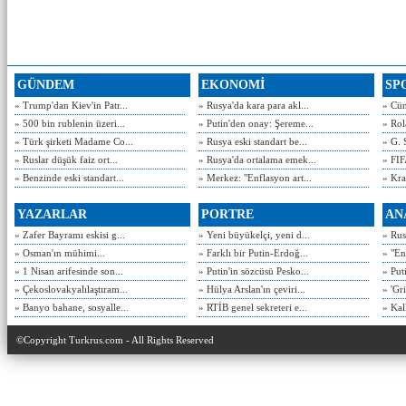
GÜNDEM
EKONOMİ
SP
» Trump'dan Kiev'in Patr...
» Rusya'da kara para akl...
» Cün
» 500 bin rublenin üzeri...
» Putin'den onay: Şereme...
» Rol
» Türk şirketi Madame Co...
» Rusya eski standart be...
» G. 
» Ruslar düşük faiz ort...
» Rusya'da ortalama emek...
» FIF
» Benzinde eski standart...
» Merkez: "Enflasyon art...
» Kra
YAZARLAR
PORTRE
AN
» Zafer Bayramı eskisi g...
» Yeni büyükelçi, yeni d...
» Rusy
» Osman'ın mühimi...
» Farklı bir Putin-Erdoğ...
» "En
» 1 Nisan arifesinde son...
» Putin'in sözcüsü Pesko...
» Put
» Çekoslovakyalılaştıram...
» Hülya Arslan'ın çeviri...
» 'Gri
» Banyo bahane, sosyalle...
» RTİB genel sekreteri e...
» Kal
©Copyright Turkrus.com - All Rights Reserved