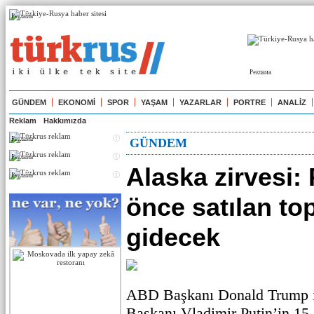
Реклама
Реклама
GÜNDEM
EKONOMİ
SPOR
YAŞAM
YAZARLAR
PORTRE
ANALİZ
Reklam
Hakkımızda
Реклама
GÜNDEM
Реклама
Alaska zirvesi: 
Реклама
önce satılan to
gidecek
ABD Başkanı Donald Trump i
Başkanı Vladimir Putin’in 15