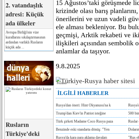
15 Ağustos’taki görüşmede li
2. vatandaşlık
krizinde olası barış planlarını,
adresi: Küçük
önerilerini ve uzun vadeli gü
ada ülkeler
ele alması bekleniyor. Bu bul
Avrupa Birliği'nin vize
geçmişi, Arktik rekabeti ve ik
kurallarını sıkılaştırmasının
ilişkileri açısından sembolik o
ardından varlıklı Rusların
küçük ada ...
anlamlar da taşıyor.
9.8.2025
Реклама
İLGİLİ HABERLER
Rusya'dan öneri: Hint Okyanusu'na k
Rusya'd
Trump'dan Kiev'in Patriot isteğine
500 bin
Türk şirketi Madame Coco Rusya paza
Ruslar 
Rusların
Benzinde eski standarta dönüş: "Yen
Doların
Türkiye'deki
Rusya'da kara para aklama davaları
"Rus e