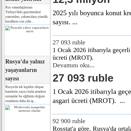
Rus vatandaşlarının
2025 yılı boyunca konut kre
Türkiye'deki gayrimenkul
yatırımları, yabancılara yönelik
sayısı. ...
kuralların son yılla...
27 093 ruble
1 Ocak 2026 itibarıyla geçerl
ücreti (MROT).
Rusya'da yalnız
Devamını oku...
yaşayanların
27 093 ruble
sayısı
Rusya'da tek kişiden oluşan
1 Ocak 2026 itibarıyla geç
hanelerin sayısı hızla artarken
uzmanlar bu eğilimin doğum
asgari ücreti (MROT). ...
oranlarını daha da aş...
92 900 ruble
Rosstat'a göre, Rusya'da orta