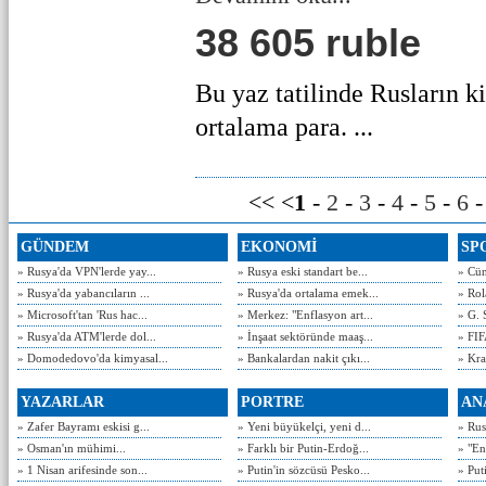
38 605 ruble
Bu yaz tatilinde Rusların ki
ortalama para. ...
<< <
1
-
2
-
3
-
4
-
5
-
6
GÜNDEM
EKONOMİ
SP
» Rusya'da VPN'lerde yay...
» Rusya eski standart be...
» Cün
» Rusya'da yabancıların ...
» Rusya'da ortalama emek...
» Rol
» Microsoft'tan 'Rus hac...
» Merkez: "Enflasyon art...
» G. 
» Rusya'da ATM'lerde dol...
» İnşaat sektöründe maaş...
» FIF
» Domodedovo'da kimyasal...
» Bankalardan nakit çıkı...
» Kra
YAZARLAR
PORTRE
AN
» Zafer Bayramı eskisi g...
» Yeni büyükelçi, yeni d...
» Rusy
» Osman'ın mühimi...
» Farklı bir Putin-Erdoğ...
» "En
» 1 Nisan arifesinde son...
» Putin'in sözcüsü Pesko...
» Put