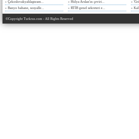
» Çekoslovakyalılaştıram...
» Hülya Arslan'ın çeviri...
» 'Gri
» Banyo bahane, sosyalle...
» RTİB genel sekreteri e...
» Kal
©Copyright Turkrus.com - All Rights Reserved