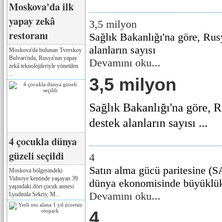
Moskova'da ilk
yapay zekâ
3,5 milyon
restoranı
Sağlık Bakanlığı'na göre, Rus
alanların sayısı
Moskova'da bulunan Tverskoy
Bulvarı'nda, Rusya'nın yapay
Devamını oku...
zekâ teknolojileriyle yönetilen
...
3,5 milyon
Sağlık Bakanlığı'na göre, R
destek alanların sayısı ...
4 çocukla dünya
güzeli seçildi
4
Satın alma gücü paritesine (
Moskova bölgesindeki
Vidnoye kentinde yaşayan 39
dünya ekonomisinde büyüklük
yaşındaki dört çocuk annesi
Devamını oku...
Lyudmila Sekriy, M...
4