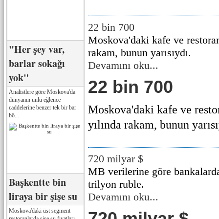
22 bin 700
Moskova'daki kafe ve restoran
"Her şey var,
rakam, bunun yarısıydı.
barlar sokağı
Devamını oku...
yok"
22 bin 700
Analistlere göre Moskova'da
dünyanın ünlü eğlence
Moskova'daki kafe ve resto
caddelerine benzer tek bir bar
bö...
yılında rakam, bunun yarısıy
720 milyar $
MB verilerine göre bankalard
Başkentte bin
trilyon ruble.
liraya bir şişe su
Devamını oku...
Moskova'daki üst segment
720 milyar $
restoranlarda şişe su fiyatları