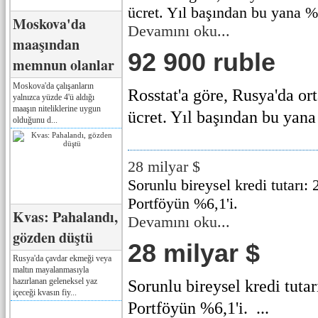
ücret. Yıl başından bu yana %1
Moskova'da
Devamını oku...
maaşından
92 900 ruble
memnun olanlar
Moskova'da çalışanların
Rosstat'a göre, Rusya'da o
yalnızca yüzde 4'ü aldığı
maaşın niteliklerine uygun
ücret. Yıl başından bu yana 
olduğunu d...
28 milyar $
Sorunlu bireysel kredi tutarı: 2
Portföyün %6,1'i.
Kvas: Pahalandı,
Devamını oku...
gözden düştü
28 milyar $
Rusya'da çavdar ekmeği veya
maltın mayalanmasıyla
hazırlanan geleneksel yaz
Sorunlu bireysel kredi tutarı
içeceği kvasın fiy...
Portföyün %6,1'i. ...