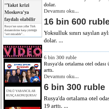
"Yakıt krizi
dolar.
Devamını oku...
Moskova'ya
faydalı olabilir
16 bin 600 rubl
Rusya’nın uzun yıllar Türk
domateslerine karşı yürttüğü
Yoksulluk sınırı sayılan ayl
"sert mücadele"...
dolar. ...
6 bin 300 ruble
Rusya'da ortalama otel odası ü
arttı.
Devamını oku...
6 bin 300 ruble
ÜNLÜ YABANCILAR
RUSÇA KONUŞURSA!
Rusya'da ortalama otel odas
19 arttı. ...