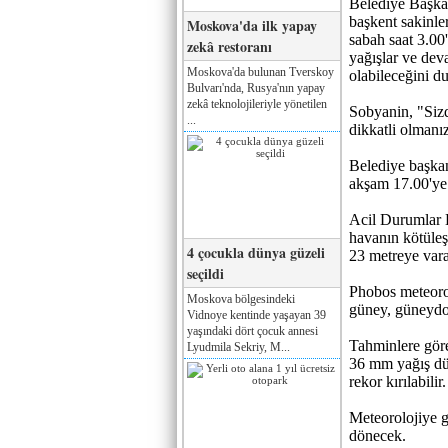
Belediye Başka
başkent sakinl
Moskova'da ilk yapay
sabah saat 3.00
zekâ restoranı
yağışlar ve dev
Moskova'da bulunan Tverskoy
olabileceğini d
Bulvarı'nda, Rusya'nın yapay
zekâ teknolojileriyle yönetilen
Sobyanin, "Si
...
dikkatli olmanı
Belediye başkan
akşam 17.00'ye 
Acil Durumlar B
havanın kötüleş
4 çocukla dünya güzeli
23 metreye varan
seçildi
Phobos meteoro
Moskova bölgesindeki
güney, güneydo
Vidnoye kentinde yaşayan 39
yaşındaki dört çocuk annesi
Tahminlere göre
Lyudmila Sekriy, M...
36 mm yağış dü
rekor kırılabilir.
Meteorolojiye 
dönecek.