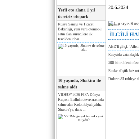
20.6.2024
Yerli oto alana 1 yıl
ücretsiz otopark
Rusya Sanayi ve Ticaret
Реклама
Bakanlığı, yeni yerli otomobil
İLGİLİ H
satın alan sürücülere ilk
tescilden itibar...
ABD'li çiftçi: "Aile
Rusya'da vatandaşlık
500 bin rublenin üze
Ruslar düşük faiz or
Doların 85 rubleye 
10 yaşında, Shakira ile
sahne aldı
VIDEO// 2026 FIFA Dünya
Kupası finalinin devre arasında
sahne alan Kolombiyalı yıldız
Shakira'ya, dans ...