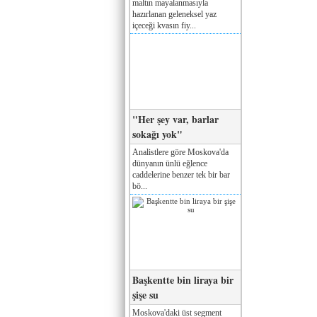
maltın mayalanmasıyla
hazırlanan geleneksel yaz
içeceği kvasın fiy...
"Her şey var, barlar
sokağı yok"
Analistlere göre Moskova'da
dünyanın ünlü eğlence
caddelerine benzer tek bir bar
bö...
Başkentte bin liraya bir
şişe su
Moskova'daki üst segment