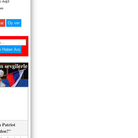
 değil
zım
ar
 Patriot
eden?"