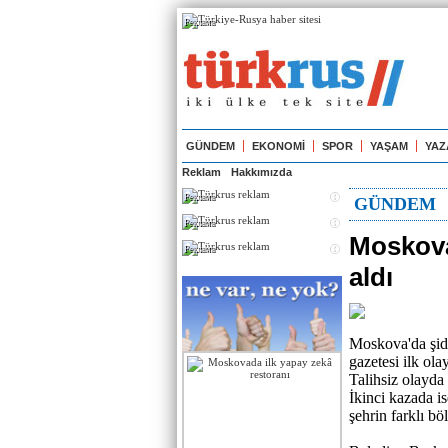
Реклама
GÜNDEM
EKONOMİ
SPOR
YAŞAM
YAZ
Reklam
Hakkımızda
Реклама
GÜNDEM
Реклама
Moskova
Реклама
aldı
Moskova'da şidd
gazetesi ilk ol
Talihsiz olayda
İkinci kazada is
şehrin farklı bö