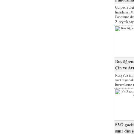
Corpex Solut
hazırlanan M
Panorama der
2. çeyrek sayı
Rus öğrenc
Çin ve Av
Rusya'da üniv
yurt dışında
kurumlarına il
SVO gazisi
sınır dışı 