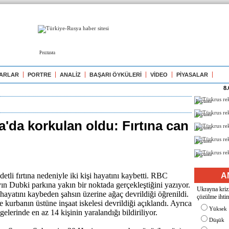
Реклама
ARLAR
PORTRE
ANALİZ
BAŞARI ÖYKÜLERİ
VİDEO
PİYASALAR
8.
Реклама
Реклама
'da korkulan oldu: Fırtına can
Реклама
Реклама
Реклама
etli fırtına nedeniyle iki kişi hayatını kaybetti. RBC
A
ayın Dubki parkına yakın bir noktada gerçekleştiğini yazıyor.
Ukrayna krizi
 hayatını kaybeden şahsın üzerine ağaç devrildiği öğrenildi.
çözülme ihtim
e kurbanın üstüne inşaat iskelesi devrildiği açıklandı. Ayrıca
Yüksek
lgelerinde en az 14 kişinin yaralandığı bildiriliyor.
Düşük