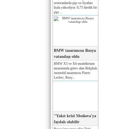
restoranlarda şişe su fiyatları
hızla yükseliyor. 0,75 litrelik bir
şişe ...
BMW tasarımcısı Rusya
vatandaşı oldu
BMW X5 ve X6 modellerinin
tasarımında görev alan Belçikalı
otomobil tasarımcısı Pierre
Leclerc, Rusy...
"Yakıt krizi Moskova'ya
faydalı olabilir
Rusya’nın uzun yıllar Türk