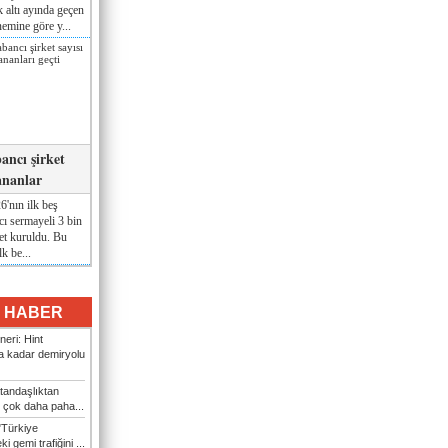
lk altı ayında geçen
nemine göre y...
ancı şirket
ananlar
'nın ilk beş
ı sermayeli 3 bin
et kuruldu. Bu
lk be...
I HABER
eri: Hint
 kadar demiryolu
tandaşlıktan
 çok daha paha...
"Türkiye
i gemi trafiğini ...