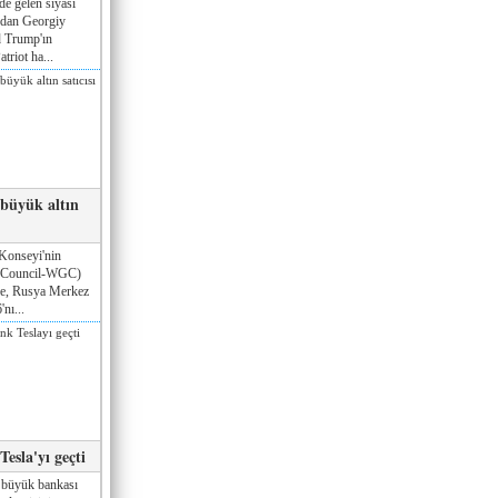
de gelen siyasi
ndan Georgiy
 Trump'ın
triot ha...
 büyük altın
Konseyi'nin
 Council-WGC)
öre, Rusya Merkez
nı...
esla'yı geçti
 büyük bankası