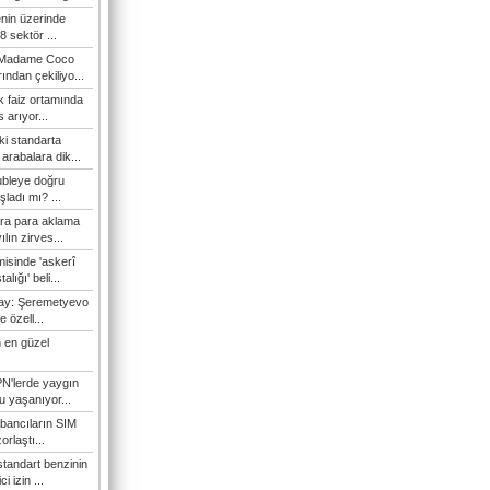
enin üzerinde
 sektör ...
i Madame Coco
ndan çekiliyo...
 faiz ortamında
 arıyor...
ki standarta
arabalara dik...
ubleye doğru
ladı mı? ...
ra para aklama
ılın zirves...
isinde 'askerî
lığı' beli...
nay: Şeremetyevo
e özell...
 en güzel
N'lerde yaygın
u yaşanıyor...
bancıların SIM
orlaştı...
tandart benzinin
i izin ...