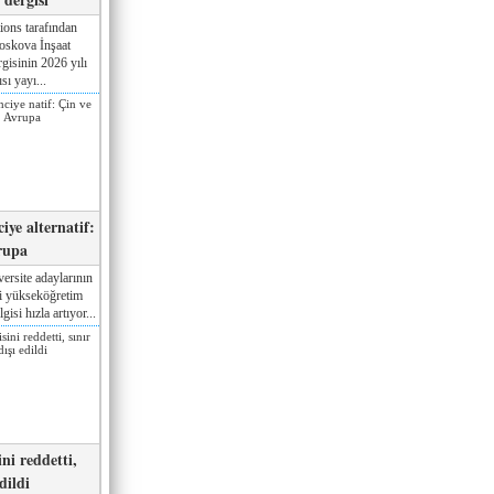
ions tarafından
oskova İnşaat
gisinin 2026 yılı
sı yayı...
iye alternatif:
rupa
ersite adaylarının
ki yükseköğretim
gisi hızla artıyor...
ni reddetti,
edildi