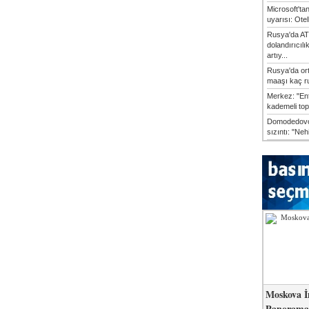
Microsoft'ta
uyarısı: Otel
Rusya'da AT
dolandırıcılı
artıy...
Rusya'da or
maaşı kaç ru
Merkez: "En
kademeli top
Domodedovo
sızıntı: "Neh
Moskova İ
Panorama 