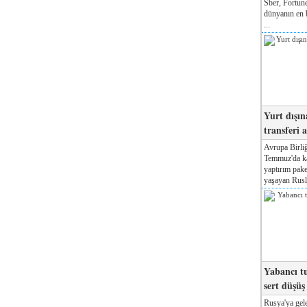
Sber, Fortune
dünyanın en b
...
Yurt dışın
transferi a
Avrupa Birliğ
Temmuz'da kab
yaptırım pake
yaşayan Rusla
Yabancı tu
sert düşüş
Rusya'ya gele