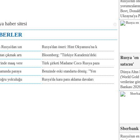
Rusya'nın ön
yorumcuları
Bovt, Donald
Ukrayna'ya Pa
ABERLER
m Rusya'dan sın
Rusya'dan öneri: Hint Okyanusu'na k
tan çıkmak artı
Bloomberg: "Türkiye Karadeniz'deki
Rusya 'en
satıcısı'
rinde maaş vere
Türk şirketi Madame Coco Rusya paza
tamında paraya
Benzinde eski standarta dönüş: "Yen
Dünya Altın 
(World Gold
doğru yolculuğu
Rusya'da kara para aklama davaları
verilerine g
Bankası 2026'
Sberbank T
Rusya'nın en