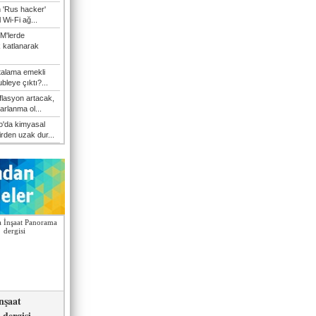
n 'Rus hacker'
l Wi-Fi ağ...
M'lerde
k katlanarak
talama emekli
bleye çıktı?...
flasyon artacak,
arlanma ol...
'da kimyasal
irden uzak dur...
nşaat
dergisi