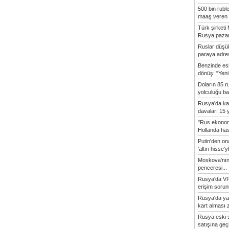
500 bin rubl
maaş veren 8
Türk şirket
Rusya pazarı
Ruslar düşük
paraya adres
Benzinde es
dönüş: "Yeni 
Doların 85 r
yolculuğu baş
Rusya'da ka
davaları 15 y
"Rus ekonom
Hollanda hasta
Putin'den o
'altın hisse'yl
Moskova'nın
penceresi...
Rusya'da VP
erişim sorun
Rusya'da ya
kart alması z
Rusya eski s
satışına geçic