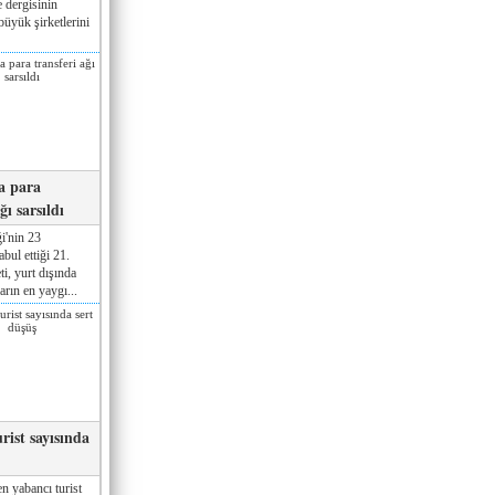
 dergisinin
üyük şirketlerini
a para
ğı sarsıldı
i'nin 23
ul ettiği 21.
ti, yurt dışında
rın en yaygı...
rist sayısında
n yabancı turist