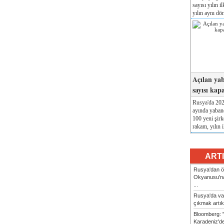
sayısı yılın i
yılın aynı dö
Açılan yab
sayısı kap
Rusya'da 2026
ayında yabanc
100 yeni şirk
rakam, yılın i
ART
Rusya'dan ön
Okyanusu'na
...
Rusya'da va
çıkmak artık
Bloomberg: 
Karadeniz'dek