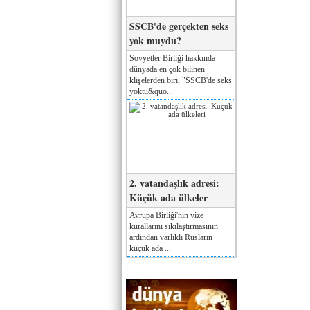
SSCB'de gerçekten seks
yok muydu?
Sovyetler Birliği hakkında
dünyada en çok bilinen
klişelerden biri, "SSCB'de seks
yoktu&quo...
2. vatandaşlık adresi:
Küçük ada ülkeler
Avrupa Birliği'nin vize
kurallarını sıkılaştırmasının
ardından varlıklı Rusların
küçük ada ...