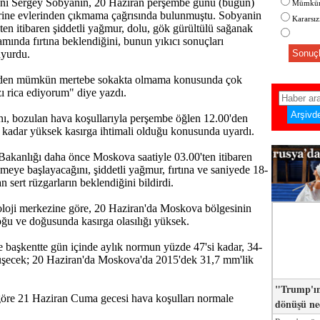
nı Sergey Sobyanin, 20 Haziran perşembe günü (bugün)
Mümkün
erine evlerinden çıkmama çağrısında bulunmuştu. Sobyanin
Kararsı
'ten itibaren şiddetli yağmur, dolu, gök gürültülü sağanak
amında fırtına beklendiğini, bunun yıkıcı sonuçları
uyurdu.
Sonuçl
zden mümkün mertebe sokakta olmama konusunda çok
zı rica ediyorum" diye yazdı.
ı, bozulan hava koşullarıyla perşembe öğlen 12.00'den
kadar yüksek kasırga ihtimali olduğu konusunda uyardı.
akanlığı daha önce Moskova saatiyle 03.00'ten itibaren
meye başlayacağını, şiddetli yağmur, fırtına ve saniyede 18-
 sert rüzgarların beklendiğini bildirdi.
loji merkezine göre, 20 Haziran'da Moskova bölgesinin
ğu ve doğusunda kasırga olasılığı yüksek.
 başkentte gün içinde aylık normun yüzde 47'si kadar, 34-
şecek; 20 Haziran'da Moskova'da 2015'dek 31,7 mm'lik
"Trump'ın
göre 21 Haziran Cuma gecesi hava koşulları normale
dönüşü n