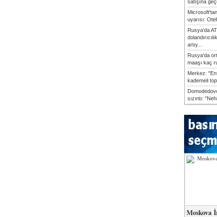
satışına geçic
Microsoft'ta
uyarısı: Otel
Rusya'da AT
dolandırıcılı
artıy...
Rusya'da or
maaşı kaç ru
Merkez: "En
kademeli top
Domodedovo
sızıntı: "Neh
Moskova İ