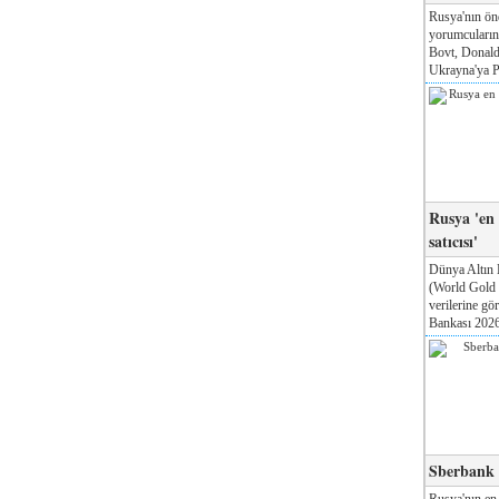
Rusya'nın ön
yorumcuları
Bovt, Donald
Ukrayna'ya Pa
Rusya 'en
satıcısı'
Dünya Altın 
(World Gold
verilerine g
Bankası 2026'
Sberbank T
Rusya'nın en