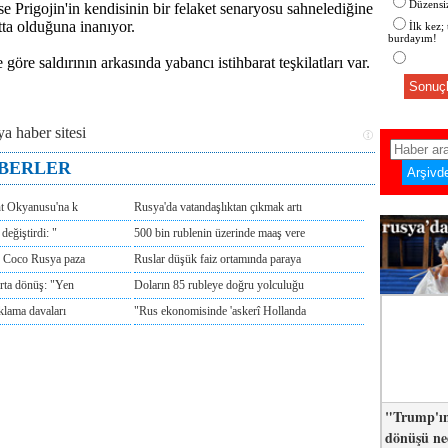
Düzensiz
se Prigojin'in kendisinin bir felaket senaryosu sahnelediğine
tta olduğuna inanıyor.
İlk kez;
burdayım!
 göre saldırının arkasında yabancı istihbarat teşkilatları var.
Sonuçl
ABERLER
nt Okyanusu'na k
Rusya'da vatandaşlıktan çıkmak artı
değiştirdi: "
500 bin rublenin üzerinde maaş vere
e Coco Rusya paza
Ruslar düşük faiz ortamında paraya
rta dönüş: "Yen
Doların 85 rubleye doğru yolculuğu
klama davaları
"Rus ekonomisinde 'askerî Hollanda
"Trump'ın
dönüşü n