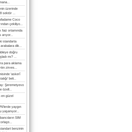
nana...
enin üzerinde
 sektör ...
i Madame Coco
ndan çekiliyo...
 faiz ortamında
 arıyor...
ki standarta
arabalara dik...
ubleye doğru
ladı mı? ...
ra para aklama
ılın zirves...
isinde 'askerî
lığı' beli...
nay: Şeremetyevo
e özell...
 en güzel
N'lerde yaygın
u yaşanıyor...
bancıların SIM
orlaştı...
tandart benzinin