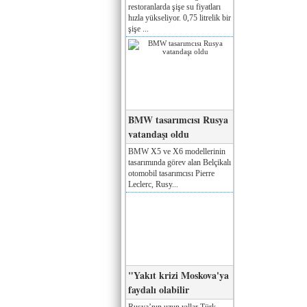
restoranlarda şişe su fiyatları
hızla yükseliyor. 0,75 litrelik bir
şişe ...
BMW tasarımcısı Rusya
vatandaşı oldu
BMW X5 ve X6 modellerinin
tasarımında görev alan Belçikalı
otomobil tasarımcısı Pierre
Leclerc, Rusy...
"Yakıt krizi Moskova'ya
faydalı olabilir
Rusya’nın uzun yıllar Türk