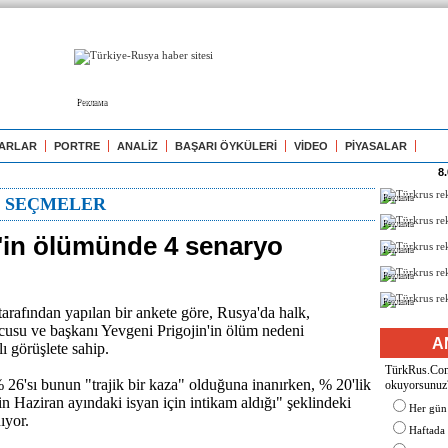
Реклама
ARLAR
PORTRE
ANALİZ
BAŞARI ÖYKÜLERİ
VİDEO
PİYASALAR
8
Реклама
N SEÇMELER
Реклама
n'in ölümünde 4 senaryo
Реклама
Реклама
Реклама
arafından yapılan bir ankete göre, Rusya'da halk,
cusu ve başkanı Yevgeni Prigojin'in ölüm nedeni
A
ı görüşlete sahip.
TürkRus.Com'
% 26'sı bunun "trajik bir kaza" olduğuna inanırken, % 20'lik
okuyorsunuz
rin Haziran ayındaki isyan için intikam aldığı" şeklindeki
Her gün
ıyor.
Haftada