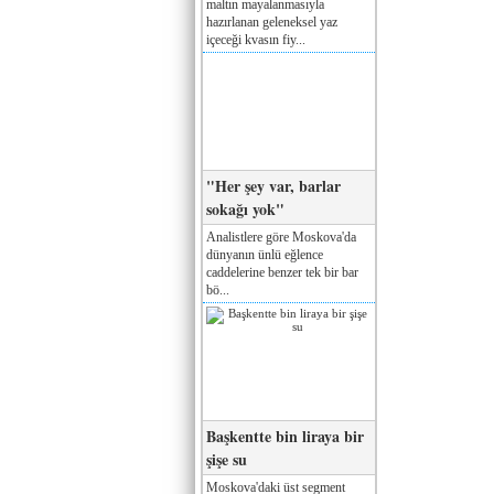
maltın mayalanmasıyla
hazırlanan geleneksel yaz
içeceği kvasın fiy...
"Her şey var, barlar
sokağı yok"
Analistlere göre Moskova'da
dünyanın ünlü eğlence
caddelerine benzer tek bir bar
bö...
Başkentte bin liraya bir
şişe su
Moskova'daki üst segment