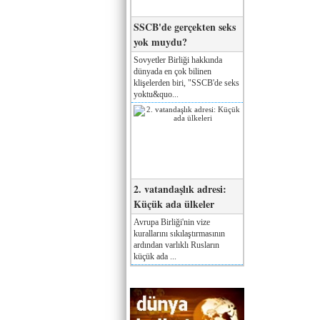
SSCB'de gerçekten seks
yok muydu?
Sovyetler Birliği hakkında
dünyada en çok bilinen
klişelerden biri, "SSCB'de seks
yoktu&quo...
2. vatandaşlık adresi:
Küçük ada ülkeler
Avrupa Birliği'nin vize
kurallarını sıkılaştırmasının
ardından varlıklı Rusların
küçük ada ...