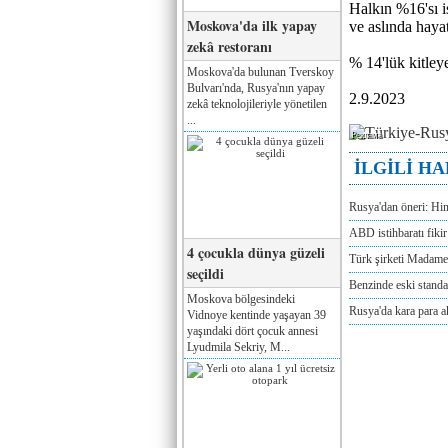
Halkın %16'sı i
Moskova'da ilk yapay
ve aslında haya
zekâ restoranı
% 14'lük kitleye
Moskova'da bulunan Tverskoy
Bulvarı'nda, Rusya'nın yapay
2.9.2023
zekâ teknolojileriyle yönetilen
...
Реклама
İLGİLİ H
Rusya'dan öneri: Hi
ABD istihbaratı fikir 
4 çocukla dünya güzeli
Türk şirketi Madam
seçildi
Benzinde eski standa
Moskova bölgesindeki
Rusya'da kara para a
Vidnoye kentinde yaşayan 39
yaşındaki dört çocuk annesi
Lyudmila Sekriy, M...