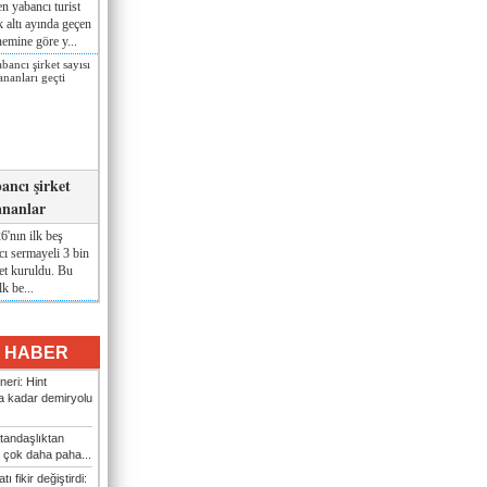
n yabancı turist
lk altı ayında geçen
nemine göre y...
ancı şirket
ananlar
'nın ilk beş
ı sermayeli 3 bin
et kuruldu. Bu
lk be...
I HABER
eri: Hint
 kadar demiryolu
tandaşlıktan
 çok daha paha...
ı fikir değiştirdi: