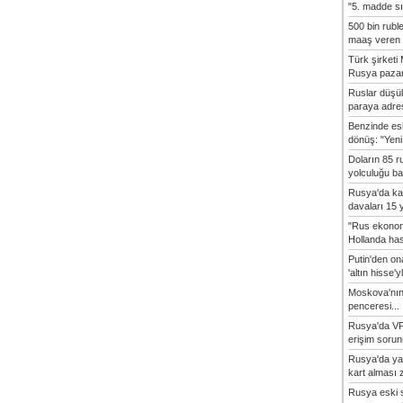
"5. madde sı
500 bin rubl
maaş veren 8
Türk şirket
Rusya pazarı
Ruslar düşük
paraya adres
Benzinde es
dönüş: "Yeni 
Doların 85 r
yolculuğu baş
Rusya'da ka
davaları 15 y
"Rus ekonom
Hollanda hasta
Putin'den o
'altın hisse'yl
Moskova'nın
penceresi...
Rusya'da VP
erişim sorun
Rusya'da ya
kart alması z
Rusya eski s