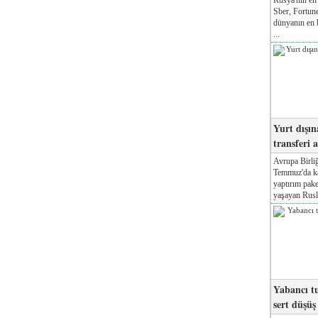
Sber, Fortune
dünyanın en b
...
Yurt dışın
transferi a
Avrupa Birliğ
Temmuz'da kab
yaptırım pake
yaşayan Rusla
Yabancı tu
sert düşüş