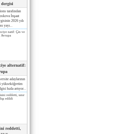
dergisi
ions tarafından
oskova İnşaat
gisinin 2026 yılı
sı yayı...
iye alternatif:
rupa
ersite adaylarının
ki yükseköğretim
gisi hızla artıyor...
ni reddetti,