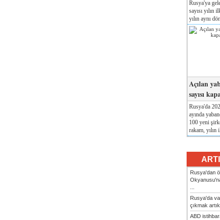
Rusya'ya gele
sayısı yılın i
yılın aynı dö
Açılan yab
sayısı kap
Rusya'da 2026
ayında yabanc
100 yeni şirk
rakam, yılın i
ART
Rusya'dan ön
Okyanusu'na
...
Rusya'da va
çıkmak artık
ABD istihbarat