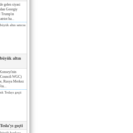
de gelen siyasi
ndan Georgiy
 Trump'ın
triot ha...
 büyük altın
Konseyi'nin
 Council-WGC)
öre, Rusya Merkez
nı...
esla'yı geçti
 büyük bankası