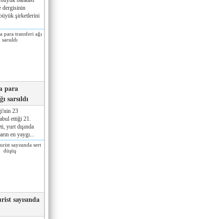
 dergisinin
üyük şirketlerini
a para
ğı sarsıldı
i'nin 23
ul ettiği 21.
ti, yurt dışında
rın en yaygı...
rist sayısında