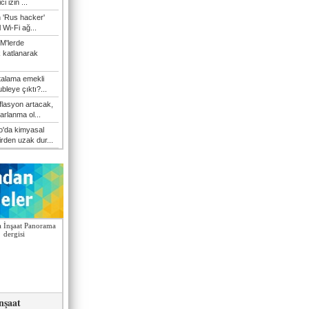
i izin ...
n 'Rus hacker'
l Wi-Fi ağ...
M'lerde
k katlanarak
talama emekli
bleye çıktı?...
flasyon artacak,
arlanma ol...
'da kimyasal
irden uzak dur...
nşaat