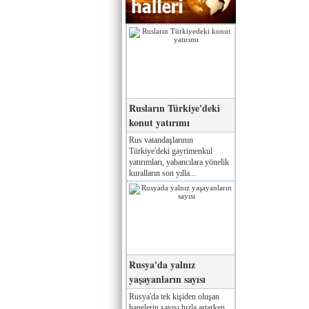
Rusların Türkiye'deki
konut yatırımı
Rus vatandaşlarının
Türkiye'deki gayrimenkul
yatırımları, yabancılara yönelik
kuralların son yılla...
Rusya'da yalnız
yaşayanların sayısı
Rusya'da tek kişiden oluşan
hanelerin sayısı hızla artarken