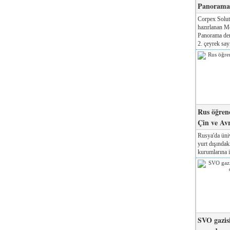
Panorama 
Corpex Solut
hazırlanan M
Panorama der
2. çeyrek sayı
Rus öğrenc
Çin ve Av
Rusya'da üniv
yurt dışında
kurumlarına il
SVO gazisi