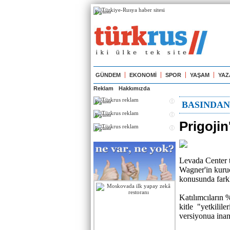
Реклама
GÜNDEM
EKONOMİ
SPOR
YAŞAM
YAZ
Reklam
Hakkımızda
Реклама
BASINDA
Реклама
Prigoji
Реклама
Levada Center t
Wagner'in kuru
konusunda farkl
Katılımcıların 
kitle "yetkilile
versiyonua inan