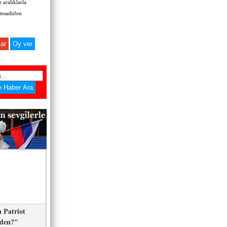
 aralıklarla
 tesadüfen
ar
 Patriot
eden?"