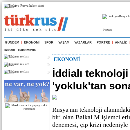
Реклама
Реклама
GÜNDEM
EKONOMİ
SPOR
YAŞAM
YAZARLAR
PORTRE
ANALİZ
Reklam
Hakkımızda
Реклама
EKONOMİ
Реклама
İddialı teknoloji
Реклама
'yokluk'tan son
Rusya'nın teknoloji alanındak
biri olan Baikal M işlemciler
denemesi, çip krizi nedeniyle