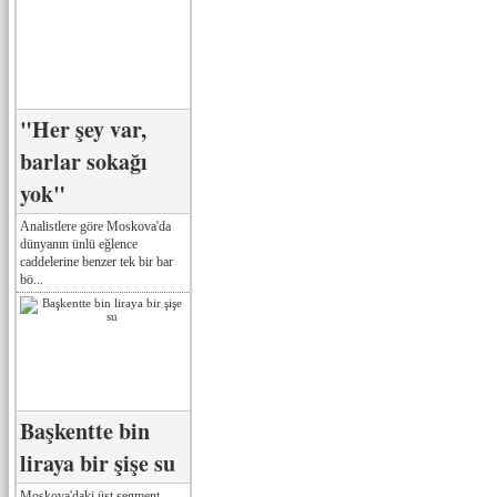
"Her şey var,
barlar sokağı
yok"
Analistlere göre Moskova'da
dünyanın ünlü eğlence
caddelerine benzer tek bir bar
bö...
Başkentte bin
liraya bir şişe su
Moskova'daki üst segment