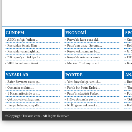
GÜNDEM
EKONOMİ
SP
» ABD'li çiftçi: "Ailem ...
» Rusya'da kara para akl...
» Cün
» Rusya'dan öneri: Hint ...
» Putin'den onay: Şereme...
» Rol
» Rusya'da vatandaşlıkta...
» Rusya eski standart be...
» G. 
» "Ukrayna'ya Türkiye üz...
» Rusya'da ortalama emek...
» FIF
» 500 bin rublenin üzeri...
» Merkez: "Enflasyon art...
» Kra
YAZARLAR
PORTRE
AN
» Zafer Bayramı eskisi g...
» Yeni büyükelçi, yeni d...
» Rusy
» Osman'ın mühimi...
» Farklı bir Putin-Erdoğ...
» "En
» 1 Nisan arifesinde son...
» Putin'in sözcüsü Pesko...
» Put
» Çekoslovakyalılaştıram...
» Hülya Arslan'ın çeviri...
» 'Gri
» Banyo bahane, sosyalle...
» RTİB genel sekreteri e...
» Kal
©Copyright Turkrus.com - All Rights Reserved