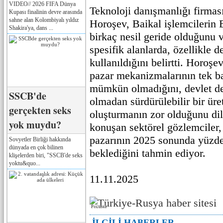
VIDEO// 2026 FIFA Dünya
Teknoloji danışmanlığı firma
Kupası finalinin devre arasında
sahne alan Kolombiyalı yıldız
Horoşev, Baikal işlemcilerin 
Shakira'ya, dans ...
birkaç nesil geride olduğunu 
spesifik alanlarda, özellikle 
kullanıldığını belirtti. Horoşe
pazar mekanizmalarının tek b
mümkün olmadığını, devlet de
SSCB'de
olmadan sürdürülebilir bir ür
gerçekten seks
oluşturmanın zor olduğunu dil
yok muydu?
konuşan sektörel gözlemciler,
pazarının 2025 sonunda yüzd
Sovyetler Birliği hakkında
dünyada en çok bilinen
beklediğini tahmin ediyor.
klişelerden biri, "SSCB'de seks
yoktu&quo...
11.11.2025
Реклама
İLGİLİ HABERLER