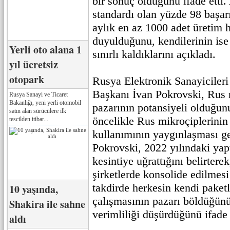
bir sonuç olduğunu ifade etti.
standardı olan yüzde 98 başar
aylık en az 1000 adet üretim 
duyulduğunu, kendilerinin ise
Yerli oto alana 1
sınırlı kaldıklarını açıkladı.
yıl ücretsiz
otopark
Rusya Elektronik Sanayiciler
Başkanı İvan Pokrovski, Rus
Rusya Sanayi ve Ticaret
Bakanlığı, yeni yerli otomobil
pazarının potansiyeli olduğun
satın alan sürücülere ilk
öncelikle Rus mikroçiplerinin
tescilden itibar...
kullanımının yaygınlaşması ge
Pokrovski, 2022 yılındaki yapt
kesintiye uğrattığını belirter
şirketlerde konsolide edilmesi
takdirde herkesin kendi pake
10 yaşında,
çalışmasının pazarı böldüğün
Shakira ile sahne
verimliliği düşürdüğünü ifade 
aldı