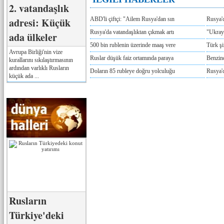
2. vatandaşlık
adresi: Küçük
ABD'li çiftçi: "Ailem Rusya'dan sın
Rusya'
Rusya'da vatandaşlıktan çıkmak artı
"Ukray
ada ülkeler
500 bin rublenin üzerinde maaş vere
Türk ş
Avrupa Birliği'nin vize
Ruslar düşük faiz ortamında paraya
Benzind
kurallarını sıkılaştırmasının
ardından varlıklı Rusların
Doların 85 rubleye doğru yolculuğu
Rusya'd
küçük ada ...
Rusların
Türkiye'deki