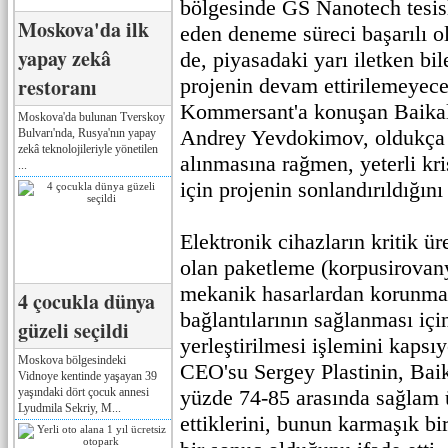
bölgesinde GS Nanotech tesis
Moskova'da ilk
eden deneme süreci başarılı ol
yapay zekâ
de, piyasadaki yarı iletken bil
restoranı
projenin devam ettirilemeyece
Kommersant'a konuşan Baikal
Moskova'da bulunan Tverskoy
Andrey Yevdokimov, oldukça 
Bulvarı'nda, Rusya'nın yapay
zekâ teknolojileriyle yönetilen
alınmasına rağmen, yeterli kri
...
için projenin sonlandırıldığını 
Elektronik cihazların kritik ü
olan paketleme (korpusirovanyi
mekanik hasarlardan korunmas
4 çocukla dünya
bağlantılarının sağlanması için
güzeli seçildi
yerleştirilmesi işlemini kaps
Moskova bölgesindeki
CEO'su Sergey Plastinin, Bai
Vidnoye kentinde yaşayan 39
yaşındaki dört çocuk annesi
yüzde 74-85 arasında sağlam 
Lyudmila Sekriy, M...
ettiklerini, bunun karmaşık bi