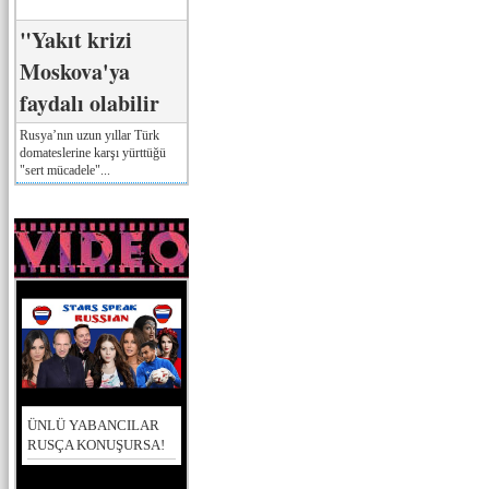
"Yakıt krizi
Moskova'ya
faydalı olabilir
Rusya’nın uzun yıllar Türk
domateslerine karşı yürttüğü
"sert mücadele"...
ÜNLÜ YABANCILAR
RUSÇA KONUŞURSA!