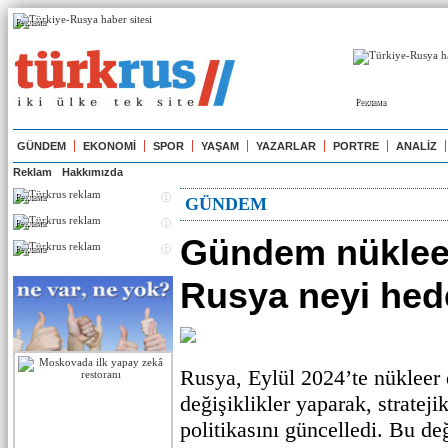
Реклама
Реклама
GÜNDEM
EKONOMİ
SPOR
YAŞAM
YAZARLAR
PORTRE
ANALİZ
Reklam
Hakkımızda
Реклама
GÜNDEM
Реклама
Gündem nükleer
Реклама
Rusya neyi hed
Rusya, Eylül 2024’te nükleer 
değişiklikler yaparak, stratejik
politikasını güncelledi. Bu de