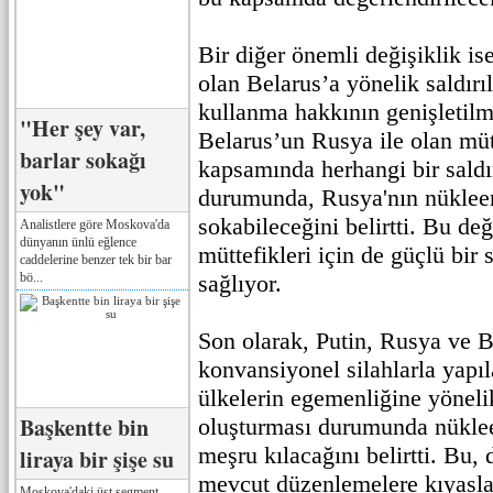
Bir diğer önemli değişiklik is
olan Belarus’a yönelik saldırı
kullanma hakkının genişletilme
"Her şey var,
Belarus’un Rusya ile olan mütt
barlar sokağı
kapsamında herhangi bir saldı
yok"
durumunda, Rusya'nın nükleer 
sokabileceğini belirtti. Bu değ
Analistlere göre Moskova'da
dünyanın ünlü eğlence
müttefikleri için de güçlü bir
caddelerine benzer tek bir bar
bö...
sağlıyor.
Son olarak, Putin, Rusya ve B
konvansiyonel silahlarla yapıla
ülkelerin egemenliğine yönelik 
Başkentte bin
oluşturması durumunda nüklee
meşru kılacağını belirtti. Bu, 
liraya bir şişe su
mevcut düzenlemelere kıyasla,
Moskova'daki üst segment