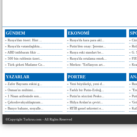
GÜNDEM
EKONOMİ
SP
» Rusya'dan öneri: Hint ...
» Rusya'da kara para akl...
» Cün
» Rusya'da vatandaşlıkta...
» Putin'den onay: Şereme...
» Rol
» ABD istihbaratı fikir ...
» Rusya eski standart be...
» G. 
» 500 bin rublenin üzeri...
» Rusya'da ortalama emek...
» FIF
» Türk şirketi Madame Co...
» Merkez: "Enflasyon art...
» Kra
YAZARLAR
PORTRE
AN
» Zafer Bayramı eskisi g...
» Yeni büyükelçi, yeni d...
» Rusy
» Osman'ın mühimi...
» Farklı bir Putin-Erdoğ...
» "En
» 1 Nisan arifesinde son...
» Putin'in sözcüsü Pesko...
» Put
» Çekoslovakyalılaştıram...
» Hülya Arslan'ın çeviri...
» 'Gri
» Banyo bahane, sosyalle...
» RTİB genel sekreteri e...
» Kal
©Copyright Turkrus.com - All Rights Reserved