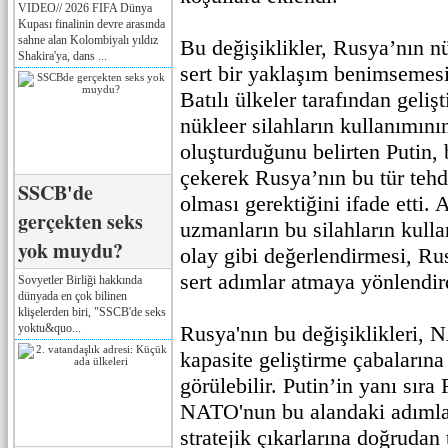
VIDEO// 2026 FIFA Dünya
Kupası finalinin devre arasında
sahne alan Kolombiyalı yıldız
Bu değişiklikler, Rusya’nın n
Shakira'ya, dans ...
sert bir yaklaşım benimsemesi
Batılı ülkeler tarafından geliş
nükleer silahların kullanımının
oluşturduğunu belirten Putin, 
çekerek Rusya’nın bu tür tehdit
SSCB'de
olması gerektiğini ifade etti. A
gerçekten seks
uzmanların bu silahların kull
yok muydu?
olay gibi değerlendirmesi, Ru
sert adımlar atmaya yönlendir
Sovyetler Birliği hakkında
dünyada en çok bilinen
klişelerden biri, "SSCB'de seks
yoktu&quo...
Rusya'nın bu değişiklikleri, 
kapasite geliştirme çabalarına 
görülebilir. Putin’in yanı sıra 
NATO'nun bu alandaki adımla
stratejik çıkarlarına doğrudan