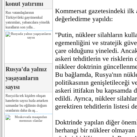
konut yatırımı
Kommersat gazetesindeki ilk a
Rus vatandaşlarının
değerledirme yapıldı:
Türkiye'deki gayrimenkul
yatırımları, yabancılara yönelik
kuralların son yılla...
"Putin, nükleer silahların kul
egemenliğini ve stratejik güv
çare olduğunu yineledi. Anca
askeri tehditlerin ve risklerin
nükleer doktrinin güncellenmesi
Rusya'da yalnız
Bu bağlamda, Rusya'nın nüklee
yaşayanların
politikasının genişletileceği v
sayısı
askeri ittifakın bu kapsamda d
Rusya'da tek kişiden oluşan
edildi. Ayrıca, nükleer silahla
hanelerin sayısı hızla artarken
gerektiren tehditlerin listesi d
uzmanlar bu eğilimin doğum
oranlarını daha da aş...
Doktrinde yapılan diğer önemli
herhangi bir nükleer olmayan 