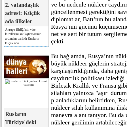
2. vatandaşlık
ve bu nedenle nükleer caydırıcı
güncellenmesi gerektiğini sav
adresi: Küçük
diplomatlar, Batı’nın bu aland
ada ülkeler
Rusya’nın gücünü küçümsemesi
Avrupa Birliği'nin vize
net ve sert bir tutum sergile
kurallarını sıkılaştırmasının
ardından varlıklı Rusların
çekti.
küçük ada ...
Bu bağlamda, Rusya’nın nükle
büyük nükleer güçlerin strateji
karşılaştırıldığında, daha geni
caydırıcılık politikası izledi
Birleşik Krallık ve Fransa gib
silahları yalnızca "aşırı duru
planladıklarını belirtirken, Ru
nükleer silah kullanımına iliş
Rusların
manevra alanı tanıyor. Bu da 
Türkiye'deki
nükleer gerilimin artabileceğin