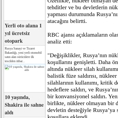
Özellikle, nükleer olmayan de
tehditler ve bu devletlerin nükl
yapması durumunda Rusya’nın
atacağını belirtti.
Yerli oto alana 1
yıl ücretsiz
RBC ajansı açıklamaların olas
otopark
analiz etti:
Rusya Sanayi ve Ticaret
Bakanlığı, yeni yerli otomobil
"Değişiklikler, Rusya’nın nük
satın alan sürücülere ilk
koşullarını genişletti. Daha ö
tescilden itibar...
altında nükleer silah kullanı
balistik füze saldırısı, nüklee
silahlarının kullanımı, kritik 
hedeflere saldırı, ve Rusya’nın
bir konvansiyonel saldırı. Yeni
10 yaşında,
birlikte, nükleer olmayan bir d
Shakira ile sahne
devletin desteğiyle Rusya’ya 
aldı
koşullara eklendi.