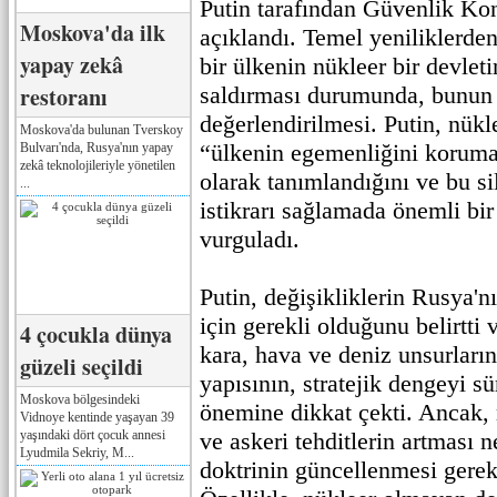
Putin tarafından Güvenlik Kon
Moskova'da ilk
açıklandı. Temel yeniliklerde
yapay zekâ
bir ülkenin nükleer bir devlet
restoranı
saldırması durumunda, bunun o
değerlendirilmesi. Putin, nükl
Moskova'da bulunan Tverskoy
“ülkenin egemenliğini koruma
Bulvarı'nda, Rusya'nın yapay
zekâ teknolojileriyle yönetilen
olarak tanımlandığını ve bu sil
...
istikrarı sağlamada önemli bir
vurguladı.
Putin, değişikliklerin Rusya'
için gerekli olduğunu belirtti 
4 çocukla dünya
kara, hava ve deniz unsurları
güzeli seçildi
yapısının, stratejik dengeyi s
Moskova bölgesindeki
önemine dikkat çekti. Ancak, 
Vidnoye kentinde yaşayan 39
yaşındaki dört çocuk annesi
ve askeri tehditlerin artması 
Lyudmila Sekriy, M...
doktrinin güncellenmesi gerek