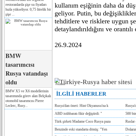
kullanım eşiğinin daha da dü
restoranlarda şişe su fiyatları
hızla yükseliyor. 0,75 litrelik bir
geliyor. Putin, bu değişiklikl
şişe ...
tehditlere ve risklere uygun ş
detaylandırıldığını ve orantıl
26.9.2024
BMW
tasarımcısı
Rusya vatandaşı
oldu
Реклама
BMW X5 ve X6 modellerinin
İLGİLİ HABERLER
tasarımında görev alan Belçikalı
otomobil tasarımcısı Pierre
Leclerc, Rusy...
Rusya'dan öneri: Hint Okyanusu'na k
Rusya'd
ABD istihbaratı fikir değiştirdi: "
500 bin
Türk şirketi Madame Coco Rusya paza
Ruslar 
Benzinde eski standarta dönüş: "Yen
Doların