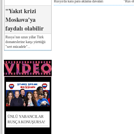
Rusya'da kara para aklama davaları
"Rus e
"Yakıt krizi
Moskova'ya
faydalı olabilir
Rusya’nın uzun yıllar Türk
domateslerine karşı yürttüğü
"sert mücadele"...
ÜNLÜ YABANCILAR
RUSÇA KONUŞURSA!