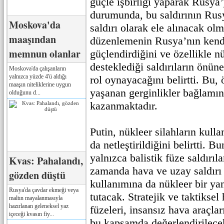
güçle işbirliği yaparak Rusya
durumunda, bu saldırının Rusy
Moskova'da
saldırı olarak ele alınacak olm
maaşından
düzenlemenin Rusya’nın kend
memnun olanlar
güçlendirdiğini ve özellikle n
desteklediği saldırıların önüne
Moskova'da çalışanların
yalnızca yüzde 4'ü aldığı
rol oynayacağını belirtti. Bu, ö
maaşın niteliklerine uygun
yaşanan gerginlikler bağlamı
olduğunu d...
kazanmaktadır.
Putin, nükleer silahların kulla
da netleştirildiğini belirtti. 
yalnızca balistik füze saldırıla
Kvas: Pahalandı,
zamanda hava ve uzay saldırı 
gözden düştü
kullanımına da nükleer bir ya
Rusya'da çavdar ekmeği veya
tutacak. Stratejik ve taktiksel 
maltın mayalanmasıyla
hazırlanan geleneksel yaz
füzeleri, insansız hava araçlar
içeceği kvasın fiy...
bu kapsamda değerlendirilecek