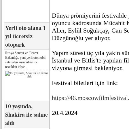
Dünya prömiyerini festivalde 
oyuncu kadrosunda Mücahit K
Yerli oto alana 1
Alıcı, Eylül Soğukçay, Can S
yıl ücretsiz
Düzgünoğlu yer alıyor.
otopark
Yapım süresi üç yıla yakın sü
Rusya Sanayi ve Ticaret
Bakanlığı, yeni yerli otomobil
İstanbul ve Bitlis'te yapılan 
satın alan sürücülere ilk
vizyona girmesi bekleniyor.
tescilden itibar...
Festival biletleri için link:
https://46.moscowfilmfestival
10 yaşında,
20.4.2024
Shakira ile sahne
aldı