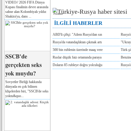
VIDEO// 2026 FIFA Dünya
Kupası finalinin devre arasında
sahne alan Kolombiyalı yıldız
Реклама
Shakira'ya, dans ...
İLGİLİ HABERLER
ABD'li çiftçi: "Ailem Rusya'dan sın
Rusya'
Rusya'da vatandaşlıktan çıkmak artı
"Ukray
500 bin rublenin üzerinde maaş vere
Türk ş
SSCB'de
Ruslar düşük faiz ortamında paraya
Benzind
gerçekten seks
Doların 85 rubleye doğru yolculuğu
Rusya'd
yok muydu?
Sovyetler Birliği hakkında
dünyada en çok bilinen
klişelerden biri, "SSCB'de seks
yoktu&quo...