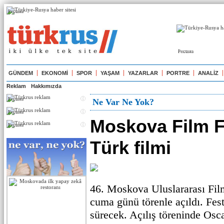
Реклама
Реклама
GÜNDEM
EKONOMİ
SPOR
YAŞAM
YAZARLAR
PORTRE
ANALİZ
Reklam
Hakkımızda
Реклама
Ne Var Ne Yok?
Реклама
Moskova Film F
Реклама
Türk filmi
46. Moskova Uluslararası Fil
cuma günü törenle açıldı. Fes
sürecek. Açılış töreninde Osc