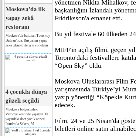
yönetmen Nikita Mihalkov, fes
Moskova'da ilk
başkanlığını İzlandalı yönetm
yapay zekâ
Fridriksson'a emanet etti.
restoranı
Bu yıl festivale 60 ülkeden 240
Moskova'da bulunan Tverskoy
Bulvarı'nda, Rusya'nın yapay
zekâ teknolojileriyle yönetilen
MIFF'in açılış filmi, geçen yı
...
Toronto'daki festivallere katı
“Open Sky” oldu.
Moskova Uluslararası Film Fes
yarışmasında Türkiye’yi Mur
4 çocukla dünya
yazıp yönettiği “Köpekle Kurt
güzeli seçildi
edecek.
Moskova bölgesindeki
Vidnoye kentinde yaşayan 39
yaşındaki dört çocuk annesi
Film, 24 ve 25 Nisan'da göst
Lyudmila Sekriy, M...
biletleri online satın alınabil