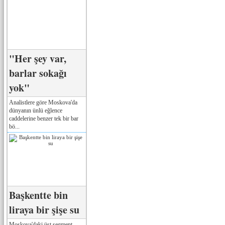
"Her şey var,
barlar sokağı
yok"
Analistlere göre Moskova'da
dünyanın ünlü eğlence
caddelerine benzer tek bir bar
bö...
Başkentte bin
liraya bir şişe su
Moskova'daki üst segment