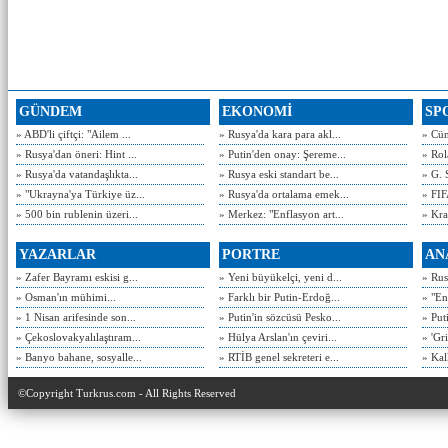
GÜNDEM
EKONOMİ
SP
» ABD'li çiftçi: "Ailem ...
» Rusya'da kara para akl...
» Cün
» Rusya'dan öneri: Hint ...
» Putin'den onay: Şereme...
» Rol
» Rusya'da vatandaşlıkta...
» Rusya eski standart be...
» G. 
» "Ukrayna'ya Türkiye üz...
» Rusya'da ortalama emek...
» FIF
» 500 bin rublenin üzeri...
» Merkez: "Enflasyon art...
» Kra
YAZARLAR
PORTRE
AN
» Zafer Bayramı eskisi g...
» Yeni büyükelçi, yeni d...
» Rusy
» Osman'ın mühimi...
» Farklı bir Putin-Erdoğ...
» "En
» 1 Nisan arifesinde son...
» Putin'in sözcüsü Pesko...
» Put
» Çekoslovakyalılaştıram...
» Hülya Arslan'ın çeviri...
» 'Gri
» Banyo bahane, sosyalle...
» RTİB genel sekreteri e...
» Kal
©Copyright Turkrus.com - All Rights Reserved