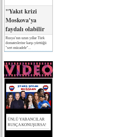
"Yakıt krizi
Moskova'ya
faydalı olabilir
Rusya’nın uzun yıllar Türk
domateslerine karşı yürttüğü
"sert mücadele"...
ÜNLÜ YABANCILAR
RUSÇA KONUŞURSA!