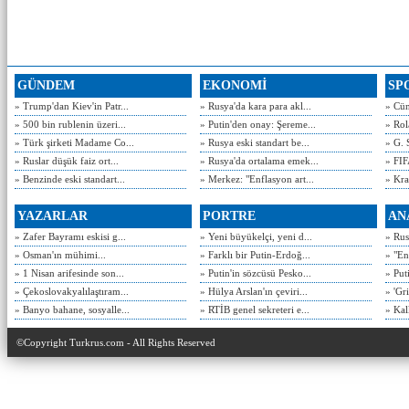
GÜNDEM
EKONOMİ
SP
» Trump'dan Kiev'in Patr...
» Rusya'da kara para akl...
» Cün
» 500 bin rublenin üzeri...
» Putin'den onay: Şereme...
» Rol
» Türk şirketi Madame Co...
» Rusya eski standart be...
» G. 
» Ruslar düşük faiz ort...
» Rusya'da ortalama emek...
» FIF
» Benzinde eski standart...
» Merkez: "Enflasyon art...
» Kra
YAZARLAR
PORTRE
AN
» Zafer Bayramı eskisi g...
» Yeni büyükelçi, yeni d...
» Rusy
» Osman'ın mühimi...
» Farklı bir Putin-Erdoğ...
» "En
» 1 Nisan arifesinde son...
» Putin'in sözcüsü Pesko...
» Put
» Çekoslovakyalılaştıram...
» Hülya Arslan'ın çeviri...
» 'Gri
» Banyo bahane, sosyalle...
» RTİB genel sekreteri e...
» Kal
©Copyright Turkrus.com - All Rights Reserved