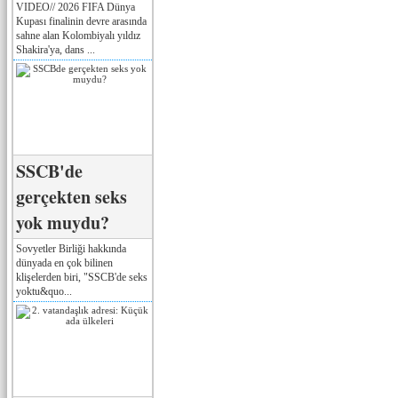
VIDEO// 2026 FIFA Dünya
Kupası finalinin devre arasında
sahne alan Kolombiyalı yıldız
Shakira'ya, dans ...
SSCB'de
gerçekten seks
yok muydu?
Sovyetler Birliği hakkında
dünyada en çok bilinen
klişelerden biri, "SSCB'de seks
yoktu&quo...