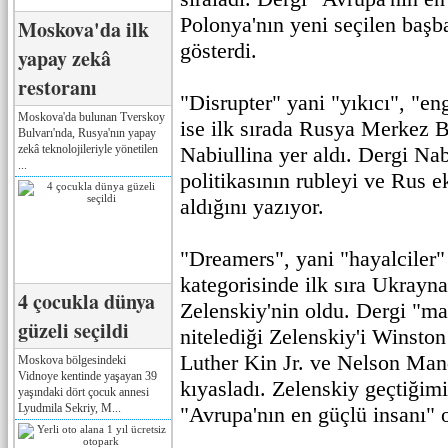
Polonya'nın yeni seçilen başb
Moskova'da ilk
gösterdi.
yapay zekâ
restoranı
"Disrupter" yani "yıkıcı", "en
Moskova'da bulunan Tverskoy
ise ilk sırada Rusya Merkez 
Bulvarı'nda, Rusya'nın yapay
zekâ teknolojileriyle yönetilen
Nabiullina yer aldı. Dergi Nab
...
politikasının rubleyi ve Rus 
aldığını yazıyor.
"Dreamers", yani "hayalciler"
kategorisinde ilk sıra Ukrayna
4 çocukla dünya
Zelenskiy'nin oldu. Dergi "m
güzeli seçildi
nitelediği Zelenskiy'i Winston
Luther Kin Jr. ve Nelson Mand
Moskova bölgesindeki
Vidnoye kentinde yaşayan 39
kıyasladı. Zelenskiy geçtiğimi
yaşındaki dört çocuk annesi
Lyudmila Sekriy, M...
"Avrupa'nın en güçlü insanı" o