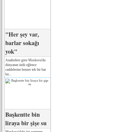
"Her şey var,
barlar sokağı
yok"
Analistlere göre Moskova'da
dünyanın ünlü eğlence
caddelerine benzer tek bir bar
bö...
Başkentte bin
liraya bir şişe su
Moskova'daki üst segment