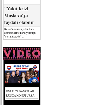
"Yakıt krizi
Moskova'ya
faydalı olabilir
Rusya’nın uzun yıllar Türk
domateslerine karşı yürttüğü
"sert mücadele"...
ÜNLÜ YABANCILAR
RUSÇA KONUŞURSA!