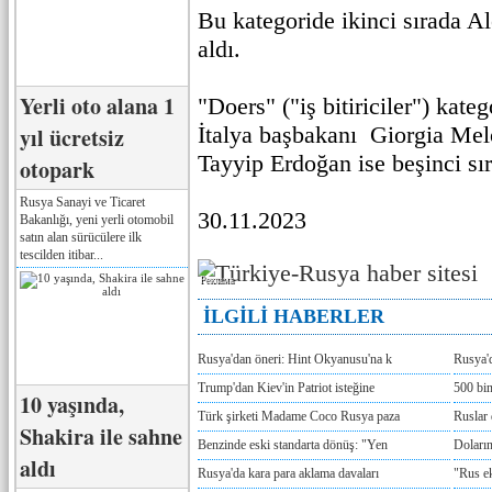
Bu kategoride ikinci sırada A
aldı.
Yerli oto alana 1
"Doers" ("iş bitiriciler") kateg
İtalya başbakanı Giorgia Mel
yıl ücretsiz
Tayyip Erdoğan ise beşinci sı
otopark
Rusya Sanayi ve Ticaret
30.11.2023
Bakanlığı, yeni yerli otomobil
satın alan sürücülere ilk
tescilden itibar...
Реклама
İLGİLİ HABERLER
Rusya'dan öneri: Hint Okyanusu'na k
Rusya'd
Trump'dan Kiev'in Patriot isteğine
500 bin
10 yaşında,
Türk şirketi Madame Coco Rusya paza
Ruslar 
Shakira ile sahne
Benzinde eski standarta dönüş: "Yen
Doların
aldı
Rusya'da kara para aklama davaları
"Rus e