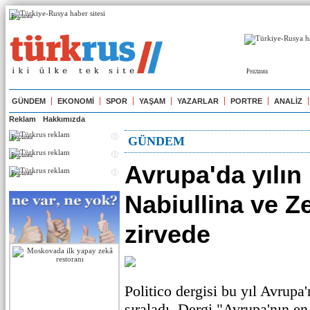
Реклама
Реклама
GÜNDEM
EKONOMİ
SPOR
YAŞAM
YAZARLAR
PORTRE
ANALİZ
Reklam
Hakkımızda
Реклама
GÜNDEM
Реклама
Avrupa'da yılın 
Реклама
Nabiullina ve Z
zirvede
Politico dergisi bu yıl Avrupa'n
sıraladı. Dergi "Avrupa'nın en