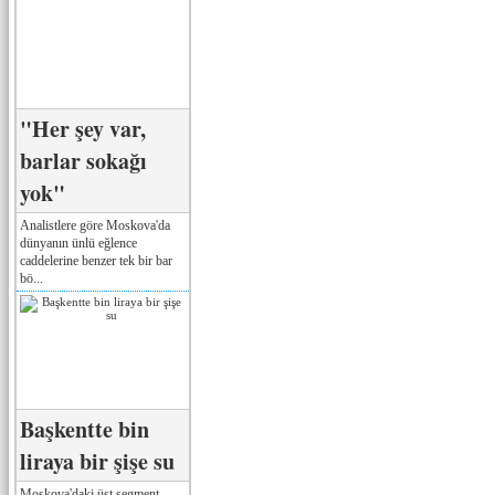
"Her şey var,
barlar sokağı
yok"
Analistlere göre Moskova'da
dünyanın ünlü eğlence
caddelerine benzer tek bir bar
bö...
Başkentte bin
liraya bir şişe su
Moskova'daki üst segment