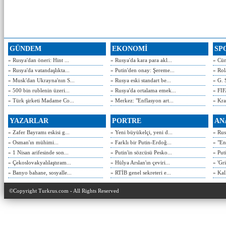
GÜNDEM
EKONOMİ
SP
» Rusya'dan öneri: Hint ...
» Rusya'da kara para akl...
» Cün
» Rusya'da vatandaşlıkta...
» Putin'den onay: Şereme...
» Rol
» Musk'dan Ukrayna'nın S...
» Rusya eski standart be...
» G. 
» 500 bin rublenin üzeri...
» Rusya'da ortalama emek...
» FIF
» Türk şirketi Madame Co...
» Merkez: "Enflasyon art...
» Kra
YAZARLAR
PORTRE
AN
» Zafer Bayramı eskisi g...
» Yeni büyükelçi, yeni d...
» Rusy
» Osman'ın mühimi...
» Farklı bir Putin-Erdoğ...
» "En
» 1 Nisan arifesinde son...
» Putin'in sözcüsü Pesko...
» Put
» Çekoslovakyalılaştıram...
» Hülya Arslan'ın çeviri...
» 'Gri
» Banyo bahane, sosyalle...
» RTİB genel sekreteri e...
» Kal
©Copyright Turkrus.com - All Rights Reserved