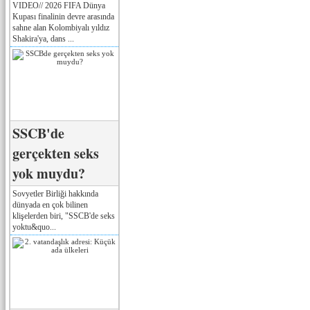
VIDEO// 2026 FIFA Dünya
Kupası finalinin devre arasında
sahne alan Kolombiyalı yıldız
Shakira'ya, dans ...
SSCB'de
gerçekten seks
yok muydu?
Sovyetler Birliği hakkında
dünyada en çok bilinen
klişelerden biri, "SSCB'de seks
yoktu&quo...