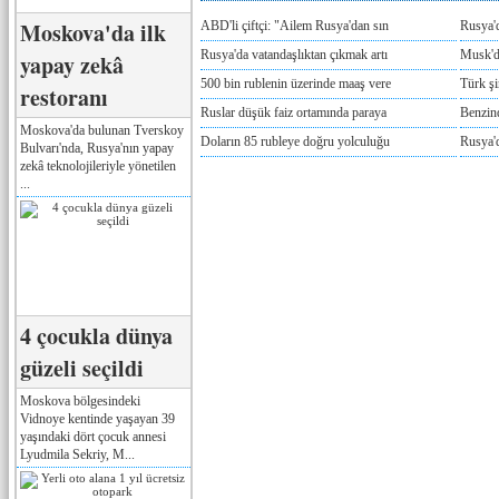
Moskova'da ilk
ABD'li çiftçi: "Ailem Rusya'dan sın
Rusya'
Rusya'da vatandaşlıktan çıkmak artı
Musk'da
yapay zekâ
500 bin rublenin üzerinde maaş vere
Türk ş
restoranı
Ruslar düşük faiz ortamında paraya
Benzind
Moskova'da bulunan Tverskoy
Doların 85 rubleye doğru yolculuğu
Rusya'd
Bulvarı'nda, Rusya'nın yapay
zekâ teknolojileriyle yönetilen
...
4 çocukla dünya
güzeli seçildi
Moskova bölgesindeki
Vidnoye kentinde yaşayan 39
yaşındaki dört çocuk annesi
Lyudmila Sekriy, M...