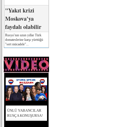
"Yakıt krizi
Moskova'ya
faydalı olabilir
Rusya’nın uzun yıllar Türk
domateslerine karşı yürttüğü
"sert mücadele"...
ÜNLÜ YABANCILAR
RUSÇA KONUŞURSA!