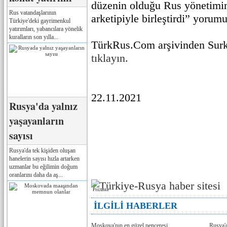
düzenin olduğu Rus yönetimi
Rus vatandaşlarının
arketipiyle birleştirdi” yorum
Türkiye'deki gayrimenkul
yatırımları, yabancılara yönelik
kuralların son yılla...
TürkRus.Com arşivinden Surko
tıklayın.
22.11.2021
Rusya'da yalnız
yaşayanların
sayısı
Rusya'da tek kişiden oluşan
hanelerin sayısı hızla artarken
uzmanlar bu eğilimin doğum
oranlarını daha da aş...
Реклама
İLGİLİ HABERLER
Moskova'nın en güzel penceresi
Rusya'