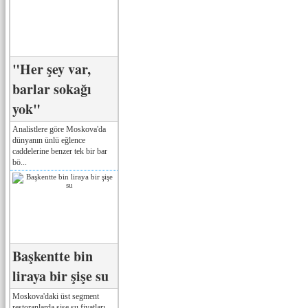
"Her şey var,
barlar sokağı
yok"
Analistlere göre Moskova'da
dünyanın ünlü eğlence
caddelerine benzer tek bir bar
bö...
Başkentte bin
liraya bir şişe su
Moskova'daki üst segment
restoranlarda şişe su fiyatları