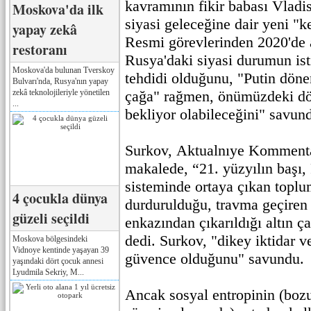
kavramının fikir babası Vladi
Moskova'da ilk
siyasi geleceğine dair yeni "
yapay zekâ
Resmi görevlerinden 2020'de 
restoranı
Rusya'daki siyasi durumun isti
Moskova'da bulunan Tverskoy
tehdidi olduğunu, "Putin dön
Bulvarı'nda, Rusya'nın yapay
zekâ teknolojileriyle yönetilen
çağa" rağmen, önümüzdeki dö
...
bekliyor olabileceğini" savun
Surkov, Aktualnıye Kommentar
makalede, “21. yüzyılın başı,
sisteminde ortaya çıkan topl
4 çocukla dünya
durdurulduğu, travma geçiren 
güzeli seçildi
enkazından çıkarıldığı altın ç
dedi. Surkov, "dikey iktidar v
Moskova bölgesindeki
Vidnoye kentinde yaşayan 39
güvence olduğunu" savundu.
yaşındaki dört çocuk annesi
Lyudmila Sekriy, M...
Ancak sosyal entropinin (bo