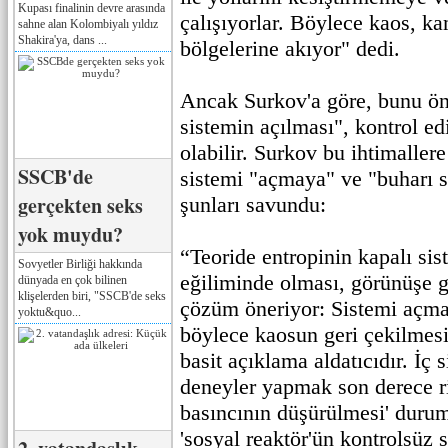
Kupası finalinin devre arasında
çalışıyorlar. Böylece kaos, k
sahne alan Kolombiyalı yıldız
Shakira'ya, dans ...
bölgelerine akıyor" dedi.
Ancak Surkov'a göre, bunu ön
sistemin açılması", kontrol e
olabilir. Surkov bu ihtimallere
SSCB'de
sistemi "açmaya" ve "buharı 
gerçekten seks
şunları savundu:
yok muydu?
“Teoride entropinin kapalı s
Sovyetler Birliği hakkında
eğiliminde olması, görünüşe g
dünyada en çok bilinen
klişelerden biri, "SSCB'de seks
çözüm öneriyor: Sistemi açma
yoktu&quo...
böylece kaosun geri çekilmes
basit açıklama aldatıcıdır. İç s
deneyler yapmak son derece ri
basıncının düşürülmesi' durum
'sosyal reaktör'ün kontrolsüz s