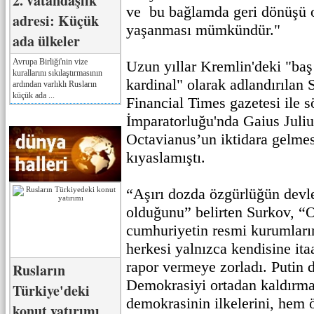
2. vatandaşlık
ve bu bağlamda geri dönüşü o
adresi: Küçük
yaşanması mümkündür."
ada ülkeler
Avrupa Birliği'nin vize
Uzun yıllar Kremlin'deki "baş
kurallarını sıkılaştırmasının
kardinal" olarak adlandırılan
ardından varlıklı Rusların
küçük ada ...
Financial Times gazetesi ile 
İmparatorluğu'nda Gaius Juli
Octavianus’un iktidara gelmesi
kıyaslamıştı.
“Aşırı dozda özgürlüğün devle
olduğunu” belirten Surkov, “
cumhuriyetin resmi kurumların
herkesi yalnızca kendisine it
rapor vermeye zorladı. Putin d
Rusların
Demokrasiyi ortadan kaldırma
Türkiye'deki
demokrasinin ilkelerini, hem
konut yatırımı