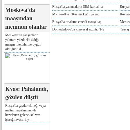
Rusya'da yabancıların SIM kart alma
Rusya e
Moskova'da
Microsoft'tan 'Rus hacker' uyarısı:
Rusya'd
maaşından
Rusya'da ortalama emekli maaşı kaç
Merkez
memnun olanlar
Domodedovo'da kimyasal sızıntı: "Ne
"Savaş
Moskova'da çalışanların
yalnızca yüzde 4'ü aldığı
maaşın niteliklerine uygun
olduğunu d...
Kvas: Pahalandı,
gözden düştü
Rusya'da çavdar ekmeği veya
maltın mayalanmasıyla
hazırlanan geleneksel yaz
içeceği kvasın fiy...