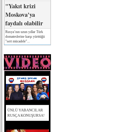
"Yakıt krizi
Moskova'ya
faydalı olabilir
Rusya’nın uzun yıllar Türk
domateslerine karşı yürttüğü
"sert mücadele"...
ÜNLÜ YABANCILAR
RUSÇA KONUŞURSA!