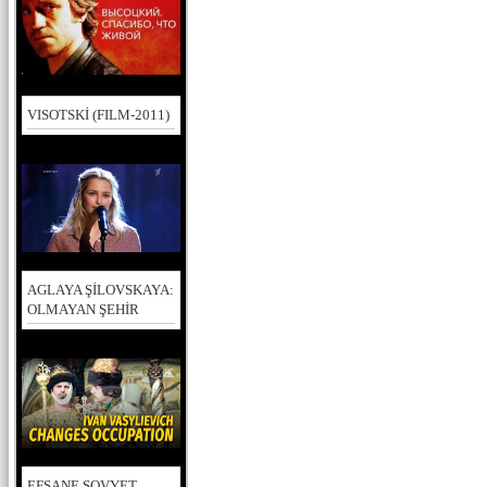
VISOTSKİ (FILM-2011)
AGLAYA ŞİLOVSKAYA:
OLMAYAN ŞEHİR
EFSANE SOVYET