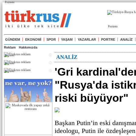
Реклама
Реклама
GÜNDEM
EKONOMİ
SPOR
YAŞAM
YAZARLAR
PORTRE
ANALİZ
Reklam
Hakkımızda
Реклама
ANALİZ
Реклама
'Gri kardinal'de
Реклама
"Rusya'da istikr
riski büyüyor"
Başkan Putin’in eski danışman
ideologu, Putin ile özdeşleşe