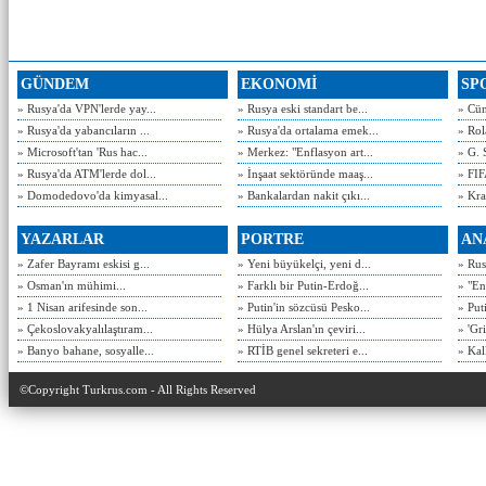
GÜNDEM
EKONOMİ
SP
» Rusya'da VPN'lerde yay...
» Rusya eski standart be...
» Cün
» Rusya'da yabancıların ...
» Rusya'da ortalama emek...
» Rol
» Microsoft'tan 'Rus hac...
» Merkez: "Enflasyon art...
» G. 
» Rusya'da ATM'lerde dol...
» İnşaat sektöründe maaş...
» FIF
» Domodedovo'da kimyasal...
» Bankalardan nakit çıkı...
» Kra
YAZARLAR
PORTRE
AN
» Zafer Bayramı eskisi g...
» Yeni büyükelçi, yeni d...
» Rusy
» Osman'ın mühimi...
» Farklı bir Putin-Erdoğ...
» "En
» 1 Nisan arifesinde son...
» Putin'in sözcüsü Pesko...
» Put
» Çekoslovakyalılaştıram...
» Hülya Arslan'ın çeviri...
» 'Gri
» Banyo bahane, sosyalle...
» RTİB genel sekreteri e...
» Kal
©Copyright Turkrus.com - All Rights Reserved