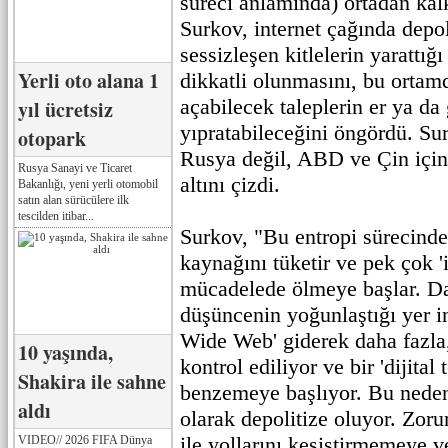
süreci anlamında) ortadan kal
Surkov, internet çağında depol
sessizleşen kitlelerin yarattığı
Yerli oto alana 1
dikkatli olunmasını, bu ortam
açabilecek taleplerin er ya da 
yıl ücretsiz
yıpratabileceğini öngördü. S
otopark
Rusya değil, ABD ve Çin için
Rusya Sanayi ve Ticaret
altını çizdi.
Bakanlığı, yeni yerli otomobil
satın alan sürücülere ilk
tescilden itibar...
Surkov, "Bu entropi sürecinde
kaynağını tüketir ve pek çok '
mücadelede ölmeye başlar. D
düşüncenin yoğunlaştığı yer in
Wide Web' giderek daha fazla,
10 yaşında,
kontrol ediliyor ve bir 'dijita
Shakira ile sahne
benzemeye başlıyor. Bu nedenl
aldı
olarak depolitize oluyor. Zoru
ile yollarını kesiştirmemeye 
VIDEO// 2026 FIFA Dünya