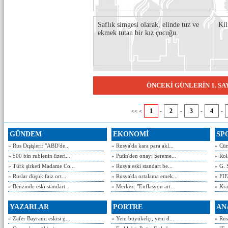
Saflık simgesi olarak, elinde tuz ve
Kil
ekmek tutan bir kız çocuğu.
ÖNCEKİ GÜNLERİN 1. S
1
2
3
4
<< <
-
-
-
-
GÜNDEM
EKONOMİ
SP
» Rus Dışişleri: "ABD'de...
» Rusya'da kara para akl...
» Cün
» 500 bin rublenin üzeri...
» Putin'den onay: Şereme...
» Rol
» Türk şirketi Madame Co...
» Rusya eski standart be...
» G. 
» Ruslar düşük faiz ort...
» Rusya'da ortalama emek...
» FIF
» Benzinde eski standart...
» Merkez: "Enflasyon art...
» Kra
YAZARLAR
PORTRE
AN
» Zafer Bayramı eskisi g...
» Yeni büyükelçi, yeni d...
» Rusy