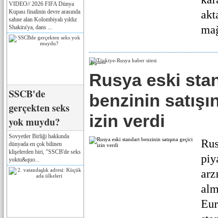
VIDEO// 2026 FIFA Dünya
Kupası finalinin devre arasında
akt
sahne alan Kolombiyalı yıldız
mağ
Shakira'ya, dans ...
Реклама
Rusya eski sta
SSCB'de
benzinin satışı
gerçekten seks
izin verdi
yok muydu?
Sovyetler Birliği hakkında
Rus
dünyada en çok bilinen
klişelerden biri, "SSCB'de seks
piy
yoktu&quo...
arz
alm
Eur