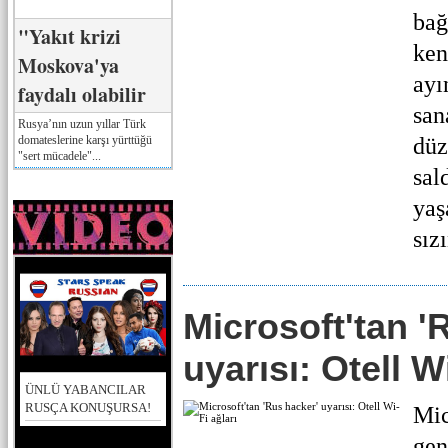
bağ
"Yakıt krizi
ken
Moskova'ya
ayı
faydalı olabilir
san
Rusya’nın uzun yıllar Türk
domateslerine karşı yürttüğü
düz
"sert mücadele"...
sal
yaş
sızı
Microsoft'tan '
uyarısı: Otell W
ÜNLÜ YABANCILAR
RUSÇA KONUŞURSA!
Mic
gen