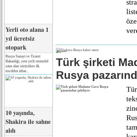
str
lis
öze
Yerli oto alana 1
ver
yıl ücretsiz
otopark
Реклама
Rusya Sanayi ve Ticaret
Türk şirketi M
Bakanlığı, yeni yerli otomobil
satın alan sürücülere ilk
tescilden itibar...
Rusya pazarınd
Tür
tek
zin
10 yaşında,
Rus
Shakira ile sahne
tam
aldı
kar