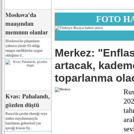
Moskova'da
FOTO H
maaşından
memnun olanlar
Moskova'da çalışanların
yalnızca yüzde 4'ü aldığı
Merkez: "Enfla
maaşın niteliklerine uygun
olduğunu d...
artacak, kademe
toparlanma ola
Rus
Kvas: Pahalandı,
202
gözden düştü
tah
Rusya'da çavdar ekmeği veya
ara
maltın mayalanmasıyla
hazırlanan geleneksel yaz
sev
içeceği kvasın fiy...