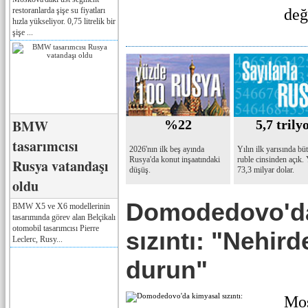
restoranlarda şişe su fiyatları
değ
hızla yükseliyor. 0,75 litrelik bir
şişe ...
BMW
%22
5,7 trily
tasarımcısı
2026'nın ilk beş ayında
Yılın ilk yarısında bü
Rusya'da konut inşaatındaki
ruble cinsinden açık.
Rusya vatandaşı
düşüş.
73,3 milyar dolar.
oldu
Domodedovo'da
BMW X5 ve X6 modellerinin
tasarımında görev alan Belçikalı
otomobil tasarımcısı Pierre
sızıntı: "Nehir
Leclerc, Rusy...
durun"
Mos