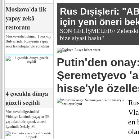
Moskova'da ilk
Rus Dışişleri: "
yapay zekâ
için yeni öneri be
restoranı
SON GELİŞMELER// Zelenskiy
Moskova'da bulunan Tverskoy
bize siyasi baskı"
Bulvarı'nda, Rusya'nın yapay
zekâ teknolojileriyle yönetilen
...
Реклама
Putin'den onay
Şeremetyevo 'al
hisse'yle özelleş
4 çocukla dünya
güzeli seçildi
Rus
Vla
Moskova bölgesindeki
Vidnoye kentinde yaşayan 39
en 
yaşındaki dört çocuk annesi
Lyudmila Sekriy, M...
ola