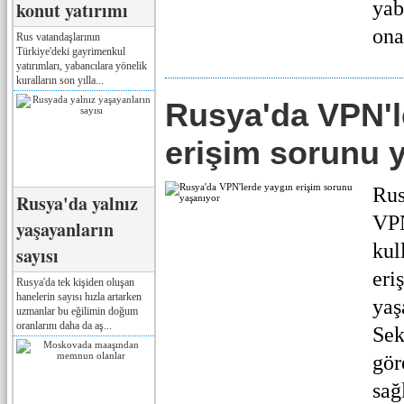
yab
konut yatırımı
ona
Rus vatandaşlarının
Türkiye'deki gayrimenkul
yatırımları, yabancılara yönelik
kuralların son yılla...
Rusya'da VPN'l
erişim sorunu 
Rus
Rusya'da yalnız
VPN
yaşayanların
kul
sayısı
eri
Rusya'da tek kişiden oluşan
hanelerin sayısı hızla artarken
yaş
uzmanlar bu eğilimin doğum
oranlarını daha da aş...
Sek
gör
sağl