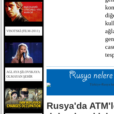
kon
diğ
kul
ağl
VISOTSKİ (FILM-2011)
gen
cas
tesp
AGLAYA ŞİLOVSKAYA:
OLMAYAN ŞEHİR
Rusya'da ATM'l