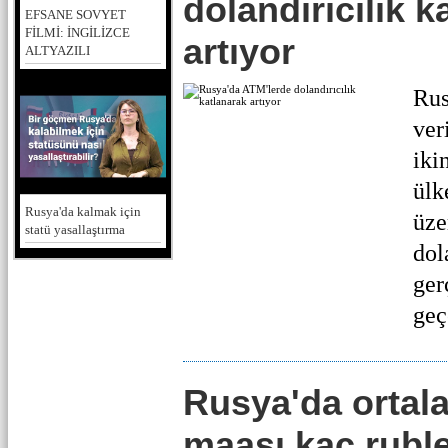
dolandırıcılık k
EFSANE SOVYET
FİLMİ: İNGİLİZCE
artıyor
ALTYAZILI
Rus
ver
iki
ülk
Rusya'da kalmak için
üze
statü yasallaştırma
dol
ger
geç
Rusya'da ortal
maaşı kaç ruble