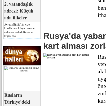
sta
2. vatandaşlık
ben
adresi: Küçük
itha
ada ülkeler
Avrupa Birliği'nin vize
kurallarını sıkılaştırmasının
ardından varlıklı Rusların
Rusya'da yaban
küçük ada ...
kart alması zorl
Rus
yer
ala
uyg
öne
zor
Rusların
kur
Türkiye'deki