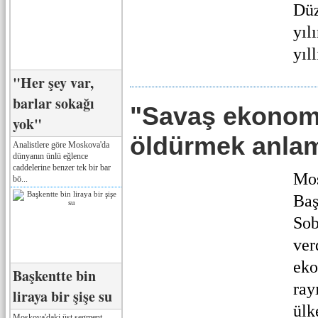
Düz
yıl
yıll
"Her şey var,
barlar sokağı
"Savaş ekonomi
yok"
öldürmek anlam
Analistlere göre Moskova'da
dünyanın ünlü eğlence
caddelerine benzer tek bir bar
Mos
bö...
Baş
Sob
ver
eko
Başkentte bin
ray
liraya bir şişe su
ülk
Moskova'daki üst segment