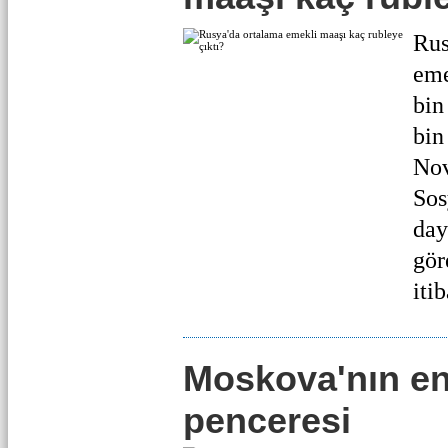
Rus
eme
bin
bin
Nov
Sos
day
gör
itib
Moskova'nın en
penceresi