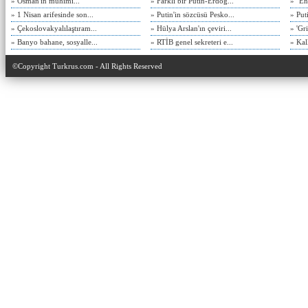
» Osman'ın mühimi...
» Farklı bir Putin-Erdoğ...
» "En
» 1 Nisan arifesinde son...
» Putin'in sözcüsü Pesko...
» Put
» Çekoslovakyalılaştıram...
» Hülya Arslan'ın çeviri...
» 'Gri
» Banyo bahane, sosyalle...
» RTİB genel sekreteri e...
» Kal
©Copyright Turkrus.com - All Rights Reserved