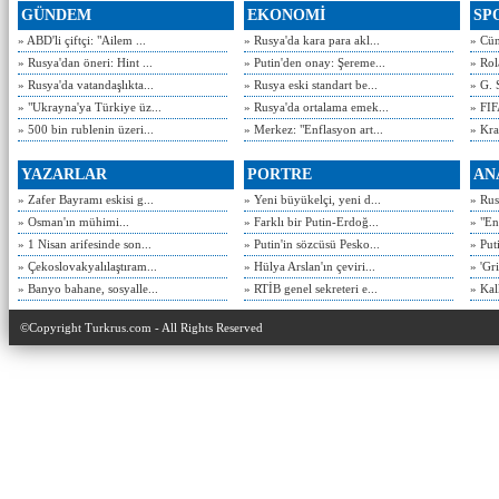
GÜNDEM
EKONOMİ
SP
» ABD'li çiftçi: "Ailem ...
» Rusya'da kara para akl...
» Cün
» Rusya'dan öneri: Hint ...
» Putin'den onay: Şereme...
» Rol
» Rusya'da vatandaşlıkta...
» Rusya eski standart be...
» G. 
» "Ukrayna'ya Türkiye üz...
» Rusya'da ortalama emek...
» FIF
» 500 bin rublenin üzeri...
» Merkez: "Enflasyon art...
» Kra
YAZARLAR
PORTRE
AN
» Zafer Bayramı eskisi g...
» Yeni büyükelçi, yeni d...
» Rusy
» Osman'ın mühimi...
» Farklı bir Putin-Erdoğ...
» "En
» 1 Nisan arifesinde son...
» Putin'in sözcüsü Pesko...
» Put
» Çekoslovakyalılaştıram...
» Hülya Arslan'ın çeviri...
» 'Gri
» Banyo bahane, sosyalle...
» RTİB genel sekreteri e...
» Kal
©Copyright Turkrus.com - All Rights Reserved