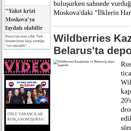
buluşurken sahnede vurduğ
"Yakıt krizi
Moskova'daki "İlklerin Hare
Moskova'ya
faydalı olabilir
Wildberries Ka
Rusya’nın uzun yıllar Türk
domateslerine karşı yürttüğü
"sert mücadele"...
Belarus'ta dep
Rus
tic
Wil
kap
20'
dro
ÜNLÜ YABANCILAR
edi
RUSÇA KONUŞURSA!
sür