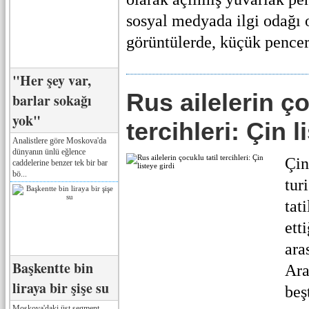
sosyal medyada ilgi odağı o
görüntülerde, küçük pencer.
"Her şey var,
Rus ailelerin ço
barlar sokağı
yok"
tercihleri: Çin l
Analistlere göre Moskova'da
dünyanın ünlü eğlence
Çin
caddelerine benzer tek bir bar
bö...
tur
tati
ett
ara
Başkentte bin
Ara
liraya bir şişe su
beş
Moskova'daki üst segment