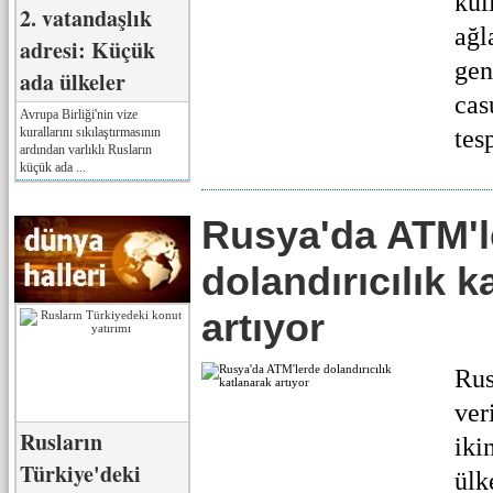
kul
2. vatandaşlık
ağl
adresi: Küçük
gen
ada ülkeler
cas
Avrupa Birliği'nin vize
kurallarını sıkılaştırmasının
tesp
ardından varlıklı Rusların
küçük ada ...
Rusya'da ATM'l
dolandırıcılık k
artıyor
Rus
ver
Rusların
iki
Türkiye'deki
ülk