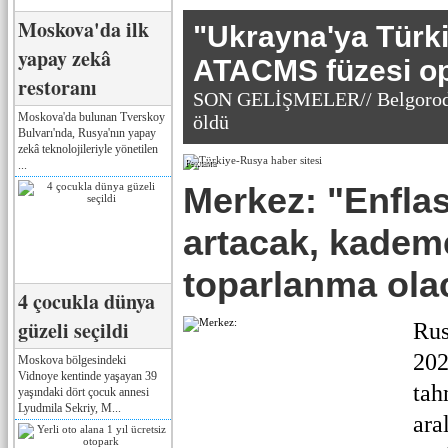
Moskova'da ilk
"Ukrayna'ya Türk
yapay zekâ
ATACMS füzesi o
restoranı
SON GELİŞMELER// Belgorod'a 
Moskova'da bulunan Tverskoy
öldü
Bulvarı'nda, Rusya'nın yapay
zekâ teknolojileriyle yönetilen
...
Реклама
Merkez: "Enfla
artacak, kademe
toparlanma ola
4 çocukla dünya
güzeli seçildi
Rus
202
Moskova bölgesindeki
Vidnoye kentinde yaşayan 39
tah
yaşındaki dört çocuk annesi
Lyudmila Sekriy, M...
ara