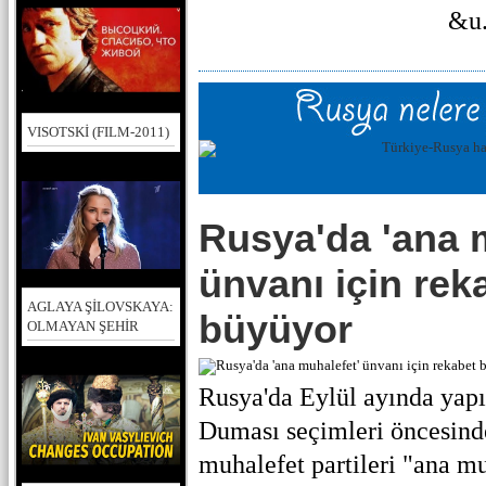
&u.
VISOTSKİ (FILM-2011)
Rusya'da 'ana 
ünvanı için rek
AGLAYA ŞİLOVSKAYA:
büyüyor
OLMAYAN ŞEHİR
Rusya'da Eylül ayında yap
Duması seçimleri öncesind
muhalefet partileri "ana 