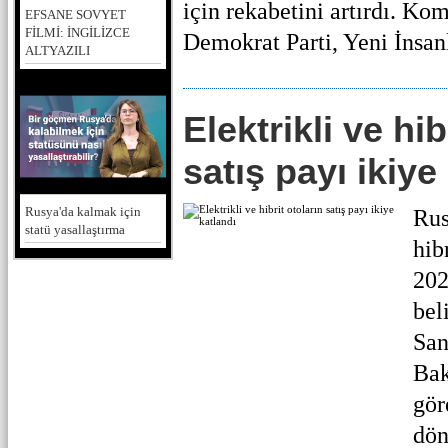
için rekabetini artırdı. Kom
EFSANE SOVYET
FİLMİ: İNGİLİZCE
Demokrat Parti, Yeni İnsanla
ALTYAZILI
Elektrikli ve hib
satış payı ikiye
Rusya'da kalmak için
Rus
statü yasallaştırma
hib
202
bel
San
Bak
gör
dön