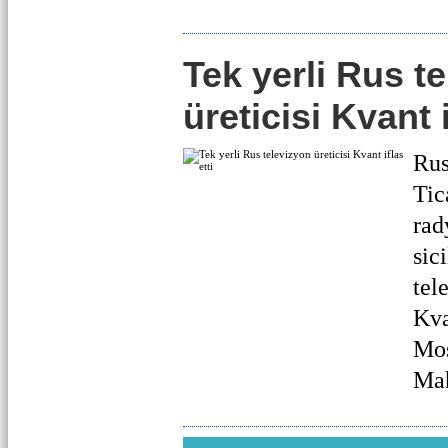
Tek yerli Rus t
üreticisi Kvant i
Rus
Tic
rad
sici
tel
Kva
Mo
Mah