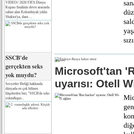
san
VIDEO// 2026 FIFA Dünya
Kupası finalinin devre arasında
düz
sahne alan Kolombiyalı yıldız
Shakira'ya, dans ...
sal
yaş
sızı
SSCB'de
Реклама
gerçekten seks
Microsoft'tan '
yok muydu?
uyarısı: Otell W
Sovyetler Birliği hakkında
dünyada en çok bilinen
klişelerden biri, "SSCB'de seks
Mic
yoktu&quo...
gen
kon
diğ