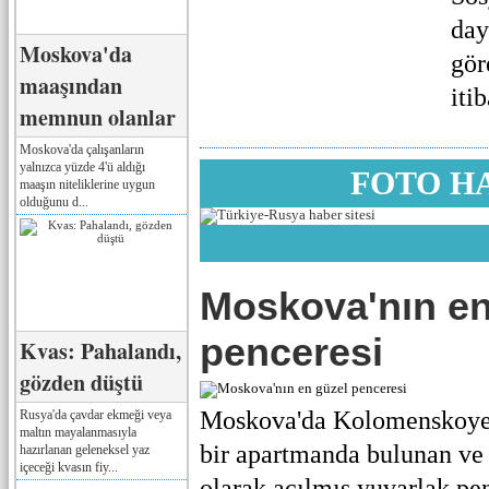
day
Moskova'da
gör
maaşından
itib
memnun olanlar
Moskova'da çalışanların
yalnızca yüzde 4'ü aldığı
FOTO H
maaşın niteliklerine uygun
olduğunu d...
Moskova'nın en
penceresi
Kvas: Pahalandı,
gözden düştü
Moskova'da Kolomenskoye 
Rusya'da çavdar ekmeği veya
maltın mayalanmasıyla
bir apartmanda bulunan ve 
hazırlanan geleneksel yaz
içeceği kvasın fiy...
olarak açılmış yuvarlak pe