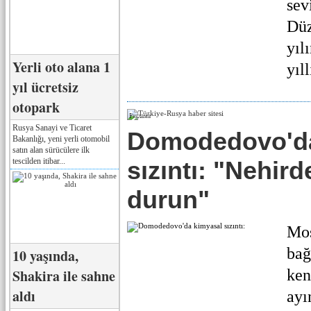
sev
Düz
yıl
Yerli oto alana 1
yıll
yıl ücretsiz
otopark
Реклама
Rusya Sanayi ve Ticaret
Domodedovo'da
Bakanlığı, yeni yerli otomobil
satın alan sürücülere ilk
tescilden itibar...
sızıntı: "Nehir
durun"
Mos
bağ
10 yaşında,
Shakira ile sahne
ken
aldı
ayı