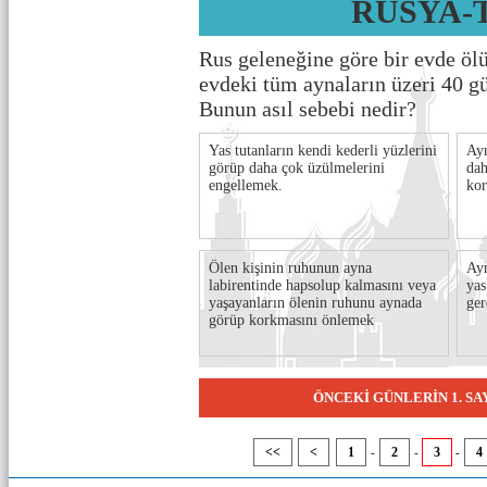
RUSYA-
Rus geleneğine göre bir evde öl
evdeki tüm aynaların üzeri 40 g
Bunun asıl sebebi nedir?
Yas tutanların kendi kederli yüzlerini
Ayn
görüp daha çok üzülmelerini
dah
engellemek.
kor
Ölen kişinin ruhunun ayna
Ayn
labirentinde hapsolup kalmasını veya
yas
yaşayanların ölenin ruhunu aynada
ger
görüp korkmasını önlemek
ÖNCEKİ GÜNLERİN 1. S
<<
<
1
2
3
4
-
-
-