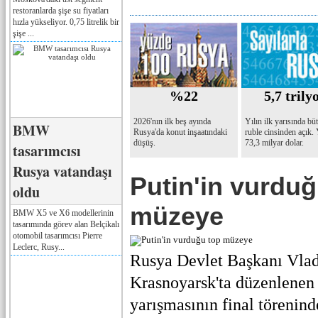
restoranlarda şişe su fiyatları
hızla yükseliyor. 0,75 litrelik bir
şişe ...
%22
5,7 trily
2026'nın ilk beş ayında
Yılın ilk yarısında bü
BMW
Rusya'da konut inşaatındaki
ruble cinsinden açık.
düşüş.
73,3 milyar dolar.
tasarımcısı
Rusya vatandaşı
Putin'in vurduğ
oldu
müzeye
BMW X5 ve X6 modellerinin
tasarımında görev alan Belçikalı
otomobil tasarımcısı Pierre
Leclerc, Rusy...
Rusya Devlet Başkanı Vlad
Krasnoyarsk'ta düzenlene
yarışmasının final törenind