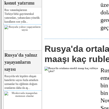
konut yatırımı
üze
Rus vatandaşlarının
dol
Türkiye'deki gayrimenkul
yatırımları, yabancılara yönelik
ger
kuralların son yılla...
geç
Rusya'da ortal
Rusya'da yalnız
maaşı kaç ruble
yaşayanların
sayısı
Rus
Rusya'da tek kişiden oluşan
eme
hanelerin sayısı hızla artarken
uzmanlar bu eğilimin doğum
bin
oranlarını daha da aş...
bin
Nov
Sos