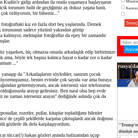
zın Kudüs'e gidip ardından da orada yaşamaya başlayışının
Mümkün
ricik torunum Judit de geçtiğimiz ay dokuz yaşına bastı.
Kararsı
çok özlüyorum, bir bilseniz...''
Sonuçl
 fotoğraftaki kız en fazla dört beş yaşlarında. Demek
ık torununun sadece yüzünü yakından görüp
 kalmıyor, mektuplar fotoğraflar da epey bir zamandır
uşlar.
üz yaşarken, hiç olmazsa onunla arkadaşlık edip birbirimize
k ama, böyle tek başına kalınca hayat o kadar zor o kadar
tamam ...''
yanaşıp da ''Arkadaşlarım söylediler, sanırım çocuk
 alıyormuşsunuz, benim evimde çok sayıda var ama buraya
uğundan getiremiyorum, ancak isterseniz size telefonumu
olduğunuzda arayıp gelirsiniz. Ben nasıl olsa hep evde
iz ne zaman isterseniz arayın'' dediğinde aslında çok da
postallar, rozetler, pullar, kitaplar topladığımı bilenler
nce de çeşitli şekillerde karşıma çıkmışlardı ancak doğrusu
"Trump'ın
lü gözlerle ilk defa karşılaşıyordum.
dönüşü n
ccar tüccar(!) bakan gözleri anında hafızamdan uçup