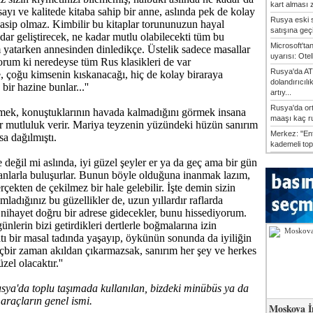
kart alması z
ayı ve kalitede kitaba sahip bir anne, aslında pek de kolay
Rusya eski s
asip olmaz. Kimbilir bu kitaplar torununuzun hayal
satışına geçic
dar geliştirecek, ne kadar mutlu olabilecekti tüm bu
Microsoft'ta
 yatarken annesinden dinledikçe. Üstelik sadece masallar
uyarısı: Otel
orum ki neredeyse tüm Rus klasikleri de var
Rusya'da AT
 çoğu kimsenin kıskanacağı, hiç de kolay biraraya
dolandırıcılı
bir hazine bunlar...''
artıy...
Rusya'da or
lmek, konuştuklarının havada kalmadığını görmek insana
maaşı kaç ru
 mutluluk verir. Mariya teyzenin yüzündeki hüzün sanırım
Merkez: "En
lsa dağılmıştı.
kademeli top
 değil mi aslında, iyi güzel şeyler er ya da geç ama bir gün
sanlarla buluşurlar. Bunun böyle olduğuna inanmak lazım,
çekten de çekilmez bir hale gelebilir. İşte demin sizin
mladığınız bu güzellikler de, uzun yıllardır raflarda
 nihayet doğru bir adrese gidecekler, bunu hissediyorum.
günlerin bizi getirdikleri dertlerle boğmalarına izin
ı bir masal tadında yaşayıp, öykünün sonunda da iyiliğin
çbir zaman akıldan çıkarmazsak, sanırım her şey ve herkes
zel olacaktır.''
ya'da toplu taşımada kullanılan, bizdeki minübüs ya da
araçların genel ismi.
Moskova İ