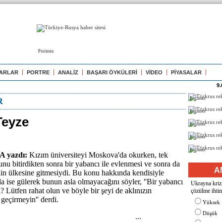
Реклама
ARLAR
PORTRE
ANALİZ
BAŞARI ÖYKÜLERİ
VİDEO
PİYASALAR
9.
Реклама
R
Реклама
Teyze
Реклама
Реклама
Реклама
 yazdı:
Kızım üniversiteyi Moskova'da okurken, tek
u bitirdikten sonra bir yabancı ile evlenmesi ve sonra da
A
inin ülkesine gitmesiydi. Bu konu hakkında kendisiyle
ise gülerek bunun asla olmayacağını söyler, ''Bir yabancı
Ukrayna krizi
? Lütfen rahat olun ve böyle bir şeyi de aklınızın
çözülme ihtim
 geçirmeyin'' derdi.
Yüksek
Düşük
...