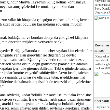
Rusya'nın ön
r kaç gündür Mariya Teyze'nin iki üç kelime konuşmaya,
yorumcuları
eşmeye susamış gözlerini ise unutamıyor aklımdan
Bovt, Donald
um.
Ukrayna'ya Pa
uzun yıllar bir kitapçıda çalıştığını ve üstelik bir kaç kere de
ılı kitap satıcısı ödülü'nü kazandığını söylemiş miydim
aynak bulduğumu ve bundan dolayı da çok güzel kitaplara
ğimin önceden müjdesini veriyordu sanki ;
Rusya 'en
satıcısı'
vyetler Birliği' yıllarında en muteber sayılan kimselerden bir
girişinde yer alan görevliler ise diğerleri de devlet
Dünya Altın 
lışan satıcılardı. Eğer o görevlilerin canları istemezse,
(World Gold
adar acil olursa olsun, değil görüşmeyi planladığın adamın
verilerine g
apıdan içeri bile giremeyebilirdin. Tabi o günlerde satıcılar
Bankası 2026'
r kadar 'otorite ve yetki' sahibiydiler. Arzın kısıtlı, talebin
ı o zamanlarda piyasayı ellerinde tutar, istediklerine mal
diklerine de kalmadı der, üstelik de tenezzül edip yüzlerine
.''
ana söylediği kadar 'ödüllü' bir satıcı ise, mutlaka kendisine
leksiyon yapmıştır. İşte o yüzden artık pazar pazar gezmene
Sberbank T
 aradıklarının hepsini bir arada kolayca bulabileceğini
Rusya'nın en
ısaca senin anlayacağın dilden söylemek gerekirse, maden