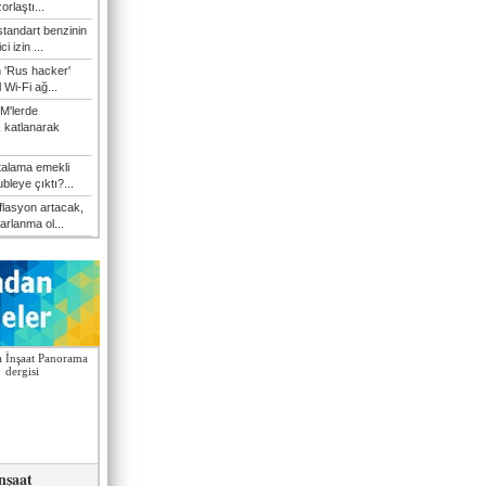
orlaştı...
tandart benzinin
i izin ...
n 'Rus hacker'
l Wi-Fi ağ...
M'lerde
k katlanarak
talama emekli
bleye çıktı?...
flasyon artacak,
arlanma ol...
nşaat