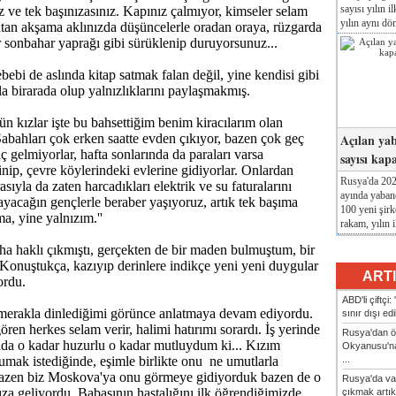
sayısı yılın i
ve tek başınızasınız. Kapınız çalmıyor, kimseler selam
yılın aynı dö
tan akşama aklınızda düşüncelerle oradan oraya, rüzgarda
 sonbahar yaprağı gibi sürüklenip duruyorsunuz...
bebi de aslında kitap satmak falan değil, yine kendisi gibi
rla birarada olup yalnızlıklarını paylaşmakmış.
n kızlar işte bu bahsettiğim benim kiracılarım olan
Açılan yab
 Sabahları çok erken saatte evden çıkıyor, bazen çok geç
ç gelmiyorlar, hafta sonlarında da paraları varsa
sayısı kap
nip, çevre köylerindeki evlerine gidiyorlar. Onlardan
Rusya'da 2026
asıyla da zaten harcadıkları elektrik ve su faturalarını
ayında yabanc
acağın gençlerle beraber yaşıyoruz, artık tek başıma
100 yeni şirk
a, yine yalnızım.''
rakam, yılın i
ha haklı çıkmıştı, gerçekten de bir maden bulmuştum, bir
onuştukça, kazıyıp derinlere indikçe yeni yeni duygular
ART
ordu.
ABD'li çiftçi
merakla dinlediğimi görünce anlatmaya devam ediyordu.
sınır dışı ed
ören herkes selam verir, halimi hatırımı sorardı. İş yerinde
Rusya'dan ön
ında o kadar huzurlu o kadar mutluydum ki... Kızım
Okyanusu'na
...
ak istediğinde, eşimle birlikte onu ne umutlarla
Bazen biz Moskova'ya onu görmeye gidiyorduk bazen de o
Rusya'da va
ıza geliyordu. Babasının hastalığını ilk öğrendiğimizde,
çıkmak artık