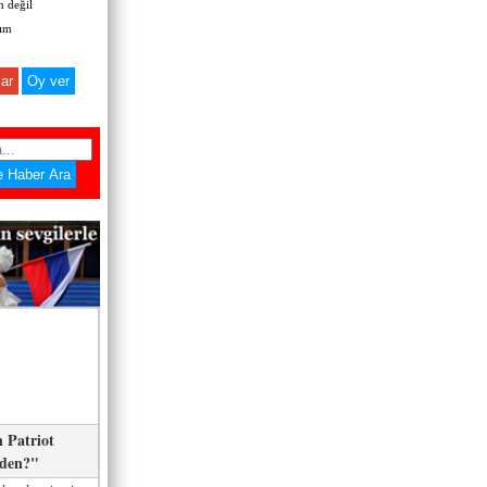
 değil
zım
ar
 Patriot
eden?"