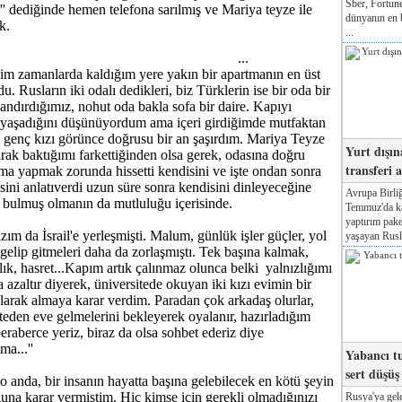
Sber, Fortune
' dediğinde hemen telefona sarılmış ve Mariya teyze ile
dünyanın en b
k.
...
...
ğim zamanlarda kaldığım yere yakın bir apartmanın en üst
u. Rusların iki odalı dedikleri, biz Türklerin ise bir oda bir
landırdığımız, nohut oda bakla sofa bir daire. Kapıyı
 yaşadığını düşünüyordum ama içeri girdiğimde mutfaktan
 genç kızı görünce doğrusu bir an şaşırdım. Mariya Teyze
Yurt dışın
arak baktığımı farkettiğinden olsa gerek, odasına doğru
transferi a
ma yapmak zorunda hissetti kendisini ve işte ondan sonra
esini anlatıverdi uzun süre sonra kendisini dinleyeceğine
Avrupa Birliğ
ni bulmuş olmanın da mutluluğu içerisinde.
Temmuz'da kab
yaptırım pake
zım da İsrail'e yerleşmişti. Malum, günlük işler güçler, yol
yaşayan Rusla
gelip gitmeleri daha da zorlaşmıştı. Tek başına kalmak,
zlık, hasret...Kapım artık çalınmaz olunca belki yalnızlığımı
a azaltır diyerek, üniversitede okuyan iki kızı evimin bir
olarak almaya karar verdim. Paradan çok arkadaş olurlar,
iteden eve gelmelerini bekleyerek oyalanır, hazırladığım
eraberce yeriz, biraz da olsa sohbet ederiz diye
a...''
Yabancı tu
sert düşüş
o anda, bir insanın hayatta başına gelebilecek en kötü şeyin
uğuna karar vermiştim. Hiç kimse için gerekli olmadığınızı
Rusya'ya gele