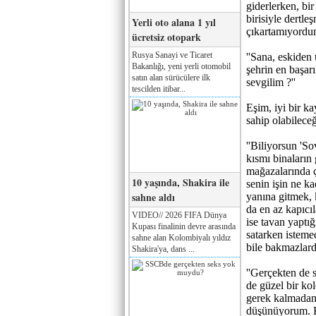
giderlerken, bi
birisiyle dertl
Yerli oto alana 1 yıl
çıkartamıyord
ücretsiz otopark
Rusya Sanayi ve Ticaret
''Sana, eskiden 
Bakanlığı, yeni yerli otomobil
şehrin en başar
satın alan sürücülere ilk
sevgilim ?''
tescilden itibar...
Eşim, iyi bir k
sahip olabilece
''Biliyorsun 'So
kısmı binaların 
mağazalarında ça
10 yaşında, Shakira ile
senin işin ne k
sahne aldı
yanına gitmek, k
da en az kapıcıla
VIDEO// 2026 FIFA Dünya
ise tavan yaptığ
Kupası finalinin devre arasında
satarken isteme
sahne alan Kolombiyalı yıldız
bile bakmazlardı
Shakira'ya, dans ...
''Gerçekten de s
de güzel bir ko
gerek kalmadan,
düşünüyorum. K