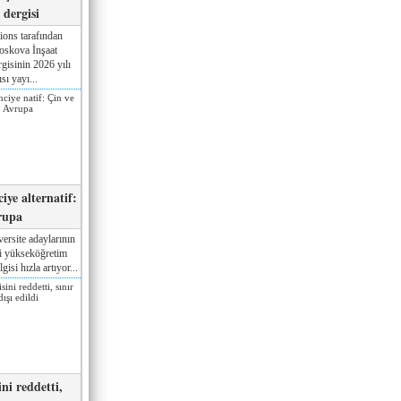
dergisi
ions tarafından
oskova İnşaat
gisinin 2026 yılı
sı yayı...
iye alternatif:
rupa
ersite adaylarının
ki yükseköğretim
gisi hızla artıyor...
ni reddetti,