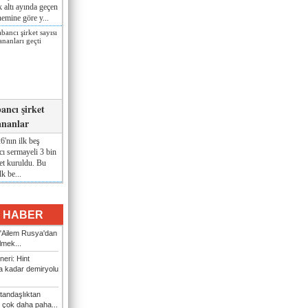
lk altı ayında geçen
nemine göre y...
ancı şirket
ananlar
'nın ilk beş
ı sermayeli 3 bin
et kuruldu. Bu
lk be...
I HABER
: "Ailem Rusya'dan
ilmek...
eri: Hint
 kadar demiryolu
tandaşlıktan
 çok daha paha...