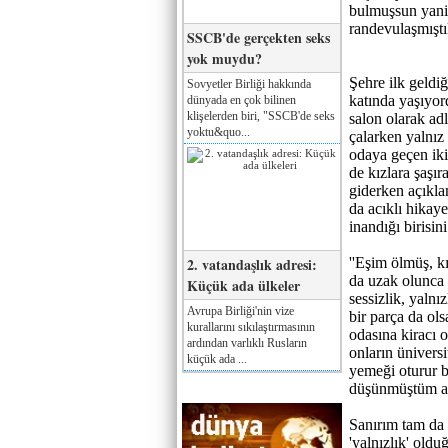
bulmuşsun yani'
randevulaşmıştı
SSCB'de gerçekten seks
yok muydu?
Şehre ilk geldi
Sovyetler Birliği hakkında
katında yaşıyord
dünyada en çok bilinen
klişelerden biri, "SSCB'de seks
salon olarak ad
yoktu&quo...
çalarken yalnız
odaya geçen iki
de kızlara şaşır
giderken açıkla
da acıklı hikay
inandığı birisi
2. vatandaşlık adresi:
''Eşim ölmüş, kı
da uzak olunca 
Küçük ada ülkeler
sessizlik, yalnı
Avrupa Birliği'nin vize
bir parça da ols
kurallarını sıkılaştırmasının
odasına kiracı 
ardından varlıklı Rusların
onların ünivers
küçük ada ...
yemeği oturur b
düşünmüştüm am
Sanırım tam da 
'yalnızlık' old