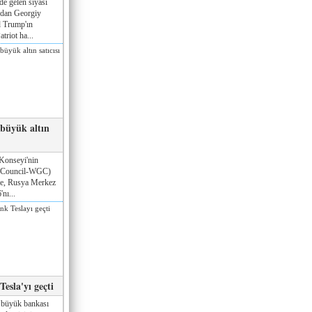
de gelen siyasi
ndan Georgiy
 Trump'ın
triot ha...
 büyük altın
Konseyi'nin
 Council-WGC)
öre, Rusya Merkez
nı...
esla'yı geçti
 büyük bankası