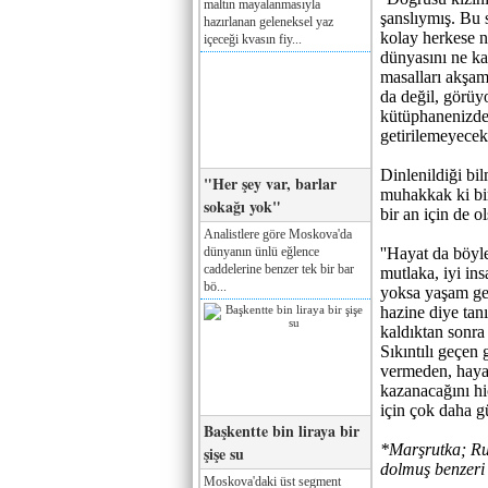
maltın mayalanmasıyla
şanslıymış. Bu s
hazırlanan geleneksel yaz
kolay herkese n
içeceği kvasın fiy...
dünyasını ne ka
masalları akşam
da değil, görüy
kütüphanenizde,
getirilemeyecek 
Dinlenildiği bi
"Her şey var, barlar
muhakkak ki bir
sokağı yok"
bir an için de o
Analistlere göre Moskova'da
dünyanın ünlü eğlence
''Hayat da böyle
caddelerine benzer tek bir bar
mutlaka, iyi in
bö...
yoksa yaşam ger
hazine diye tanı
kaldıktan sonra
Sıkıntılı geçen 
vermeden, hayat
kazanacağını hi
için çok daha gü
Başkentte bin liraya bir
*Marşrutka; Rus
şişe su
dolmuş benzeri 
Moskova'daki üst segment