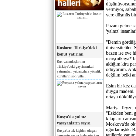
düşünüyorsunuz 
vermiyor, sabah
yere düşmüş bir
Pazara gelme se
'yalnız' insanla
''Demin gördüğü
Rusların Türkiye'deki
üniversiteliler.
bazen ise eve hi
konut yatırımı
marşrutkaya* bi
Rus vatandaşlarının
aldığım kira par
Türkiye'deki gayrimenkul
ödüyorum. Anlay
yatırımları, yabancılara yönelik
değilim belki am
kuralların son yılla...
Eşim bir kez da
duygu madeni. K
ortaya dökülüy
Mariya Teyze, 
''Eskiden beni g
Rusya'da yalnız
kitapların aras
yaşayanların sayısı
Moskova'da okum
uğurlamıştık. 
Rusya'da tek kişiden oluşan
tatillerde yanım
hanelerin sayısı hızla artarken