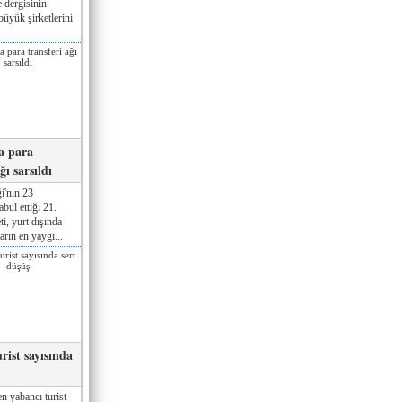
 dergisinin
üyük şirketlerini
a para
ğı sarsıldı
i'nin 23
ul ettiği 21.
ti, yurt dışında
rın en yaygı...
rist sayısında
n yabancı turist