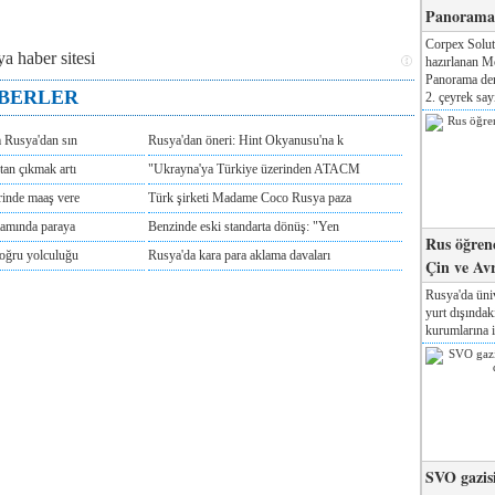
Panorama 
Corpex Solut
hazırlanan M
Panorama der
ABERLER
2. çeyrek sayı
m Rusya'dan sın
Rusya'dan öneri: Hint Okyanusu'na k
tan çıkmak artı
"Ukrayna'ya Türkiye üzerinden ATACM
rinde maaş vere
Türk şirketi Madame Coco Rusya paza
tamında paraya
Benzinde eski standarta dönüş: "Yen
Rus öğrenc
doğru yolculuğu
Rusya'da kara para aklama davaları
Çin ve Av
Rusya'da üniv
yurt dışında
kurumlarına il
SVO gazisi