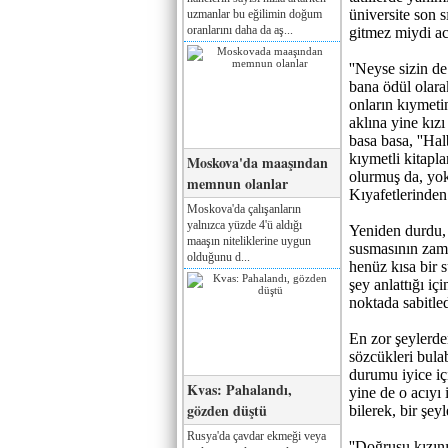
üniversite son s
uzmanlar bu eğilimin doğum
oranlarını daha da aş...
gitmez miydi a
''Neyse sizin d
bana ödül olarak
onların kıymeti
aklına yine kızı
basa basa, ''Ha
kıymetli kitapl
Moskova'da maaşından
olurmuş da, yok 
memnun olanlar
Kıyafetlerinden
Moskova'da çalışanların
yalnızca yüzde 4'ü aldığı
Yeniden durdu, a
maaşın niteliklerine uygun
susmasının zam
olduğunu d...
henüz kısa bir 
şey anlattığı iç
noktada sabitled
En zor şeylerden
sözcükleri bulab
durumu iyice iç
Kvas: Pahalandı,
yine de o acıyı 
gözden düştü
bilerek, bir şey
Rusya'da çavdar ekmeği veya
''Doğrusu kızın