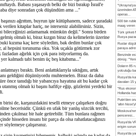
ınıftaydı. Babası yaşasaydı belki de bizi bırakıp İsrail'e
"Ukrayna'ya
caba diye sonradan çok düşündüm ama ...''
üzerinden A
operas...
e başınızı ağrıttım, buyrun işte kütüphanem, sadece şuradaki
500 bin rubl
maaş veren 8
 verilen kitaplar hariç, ne isterseniz alabilirsiniz. Sizin,
ni bileceğinizi anlamamak mümkün değil.'' Sonra birden
Türk şirket
 gelmiş olmalı ki, biraz kızgın biraz da kelimelerin üzerine
Rusya pazarı
lbuki kızıma kaç kere söyledim, bak dedim bunlar çok
Ruslar düşük
ar, al hepsini torunuma oku. Yok uçakla götürmek zor
paraya adres
fazladan ağırlık için çok para istiyorlarmış da.
Benzinde es
 yer kalmadı tabi benim üç beş kitabıma...''
dönüş: "Yeni 
Doların 85 r
nlatmayı bıraktı. Beni anlattıklarıyla sıktığını, artık
yolculuğu baş
anı geldiğini düşünüyordu muhtemelen. Biraz da daha
Rusya'da ka
süre önce tanıdığı bir yabancıya hayatına ait bu kadar çok
davaları 15 y
in utanmış olmalı ki başını hafifçe eğip, gözlerini yerdeki bir
"Rus ekonom
i.
Hollanda hasta
Putin'den o
 birisi de, karşınızdakini teselli etmeye çalışırken doğru
'altın hisse'yl
ilme becerisidir. Çünkü en ufak bir yanlış sözcük tercihi,
Moskova'nın
inden çıkılmaz bir hale getirebilir. Tüm bunlara rağmen
penceresi...
içinde hisseden insanı bir parça da olsa rahatlatacağınızı
Rusya'da VP
ler söylemeye çalışırsınız.
erişim sorun
Rusya'da ya
ız sizin kıymetinizi bilememiş, halbuki aslında ne kadar da