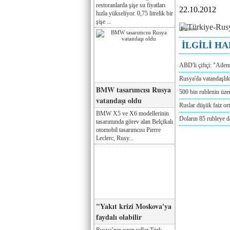
restoranlarda şişe su fiyatları
22.10.2012
hızla yükseliyor. 0,75 litrelik bir
şişe ...
Реклама
İLGİLİ H
ABD'li çiftçi: "Aile
Rusya'da vatandaşlık
BMW tasarımcısı Rusya
500 bin rublenin üze
vatandaşı oldu
Ruslar düşük faiz or
BMW X5 ve X6 modellerinin
Doların 85 rubleye 
tasarımında görev alan Belçikalı
otomobil tasarımcısı Pierre
Leclerc, Rusy...
"Yakıt krizi Moskova'ya
faydalı olabilir
Rusya’nın uzun yıllar Türk