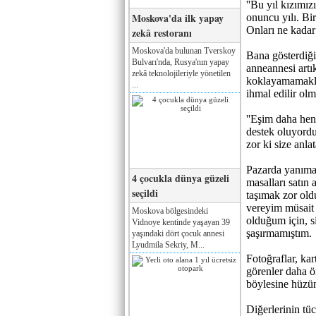
''Bu yıl kızımı
Moskova'da ilk yapay
onuncu yılı. Bi
Onları ne kadar 
zekâ restoranı
Moskova'da bulunan Tverskoy
Bana gösterdiği
Bulvarı'nda, Rusya'nın yapay
anneannesi art
zekâ teknolojileriyle yönetilen
koklayamamakla
...
ihmal edilir olm
''Eşim daha hen
destek oluyordu
zor ki size anla
Pazarda yanıma 
4 çocukla dünya güzeli
masalları satın
seçildi
taşımak zor old
vereyim müsait 
Moskova bölgesindeki
olduğum için, s
Vidnoye kentinde yaşayan 39
şaşırmamıştım.
yaşındaki dört çocuk annesi
Lyudmila Sekriy, M...
Fotoğraflar, kart
görenler daha ö
böylesine hüzün
Diğerlerinin tü