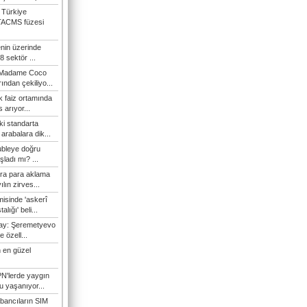
 Türkiye
TACMS füzesi
enin üzerinde
 sektör ...
i Madame Coco
ndan çekiliyo...
 faiz ortamında
 arıyor...
ki standarta
arabalara dik...
ubleye doğru
ladı mı? ...
ra para aklama
ılın zirves...
isinde 'askerî
lığı' beli...
nay: Şeremetyevo
e özell...
 en güzel
N'lerde yaygın
u yaşanıyor...
bancıların SIM