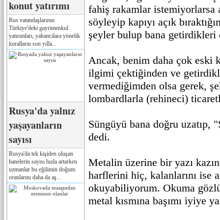
konut yatırımı
fahiş rakamlar istemiyorlarsa
söyleyip kapıyı açık bıraktığım
Rus vatandaşlarının
Türkiye'deki gayrimenkul
şeyler bulup bana getirdikleri
yatırımları, yabancılara yönelik
kuralların son yılla...
Ancak, benim daha çok eski ki
ilgimi çektiğinden ve getirdik
vermediğimden olsa gerek, şe
lombardlarla (rehineci) ticare
Rusya'da yalnız
yaşayanların
Süngüyü bana doğru uzatıp, "
dedi.
sayısı
Rusya'da tek kişiden oluşan
Metalin üzerine bir yazı kazı
hanelerin sayısı hızla artarken
uzmanlar bu eğilimin doğum
harflerini hiç, kalanlarını ise
oranlarını daha da aş...
okuyabiliyorum. Okuma gözl
metal kısmına başımı iyiye ya