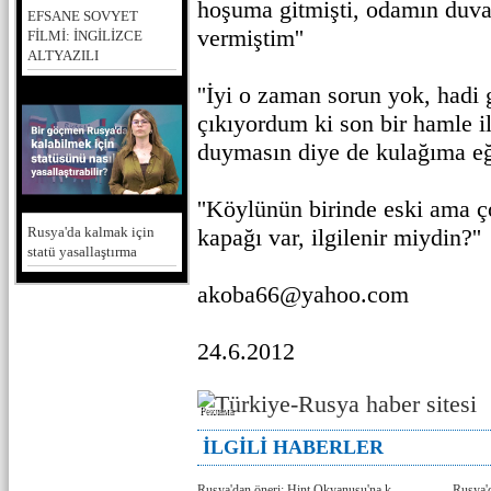
hoşuma gitmişti, odamın duv
EFSANE SOVYET
vermiştim''
FİLMİ: İNGİLİZCE
ALTYAZILI
''İyi o zaman sorun yok, hadi 
çıkıyordum ki son bir hamle i
duymasın diye de kulağıma eği
''Köylünün birinde eski ama ç
kapağı var, ilgilenir miydin?''
Rusya'da kalmak için
statü yasallaştırma
akoba66@yahoo.com
24.6.2012
Реклама
İLGİLİ HABERLER
Rusya'dan öneri: Hint Okyanusu'na k
Rusya'd