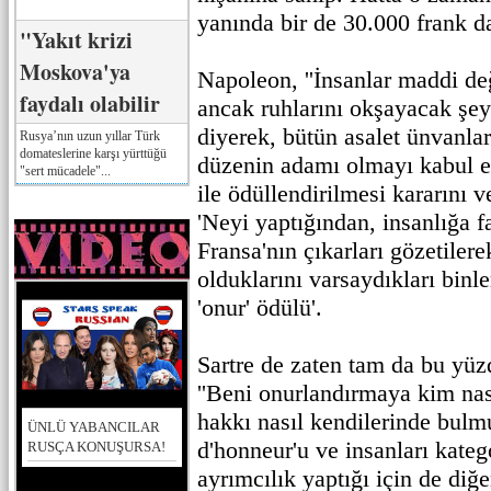
yanında bir de 30.000 frank d
"Yakıt krizi
Moskova'ya
Napoleon, ''İnsanlar maddi d
faydalı olabilir
ancak ruhlarını okşayacak şeyle
diyerek, bütün asalet ünvanları
Rusya’nın uzun yıllar Türk
domateslerine karşı yürttüğü
düzenin adamı olmayı kabul e
"sert mücadele"...
ile ödüllendirilmesi kararını 
'Neyi yaptığından, insanlığa 
Fransa'nın çıkarları gözetiler
olduklarını varsaydıkları binle
'onur' ödülü'.
Sartre de zaten tam da bu yü
''Beni onurlandırmaya kim nas
hakkı nasıl kendilerinde bulmu
ÜNLÜ YABANCILAR
d'honneur'u ve insanları kateg
RUSÇA KONUŞURSA!
ayrımcılık yaptığı için de diğe