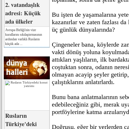
2. vatandaşlık
adresi: Küçük
Bu işten de yaşamalarına yete
ada ülkeler
kazanırlar ve zaten fazlası d
üç günlük dünyalarında?
Avrupa Birliği'nin vize
kurallarını sıkılaştırmasının
ardından varlıklı Rusların
Çingeneler bana, köylerde z
küçük ada ...
vakti dönüş yoluna koyulmadan
attıkları yaşlıların, ilk bardak
coştuktan sonra, odanın neresi
olmayan acayip şeyler getirip
çalıştıklarını anlatırlardı.
Bunu bana anlatmalarının seb
edebileceğiniz gibi, merak uy
portföylerine katma arzularıyd
Rusların
Türkiye'deki
Doğrusu, eğer bir yerlerden ç