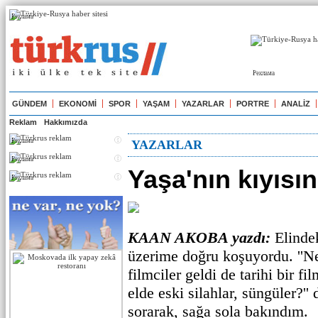
Реклама
Реклама
GÜNDEM
EKONOMİ
SPOR
YAŞAM
YAZARLAR
PORTRE
ANALİZ
Reklam
Hakkımızda
Реклама
YAZARLAR
Реклама
Yaşa'nın kıyısın
Реклама
KAAN AKOBA yazdı:
Elindek
üzerime doğru koşuyordu. ''N
filmciler geldi de tarihi bir f
elde eski silahlar, süngüler?'
sorarak, sağa sola bakındım.