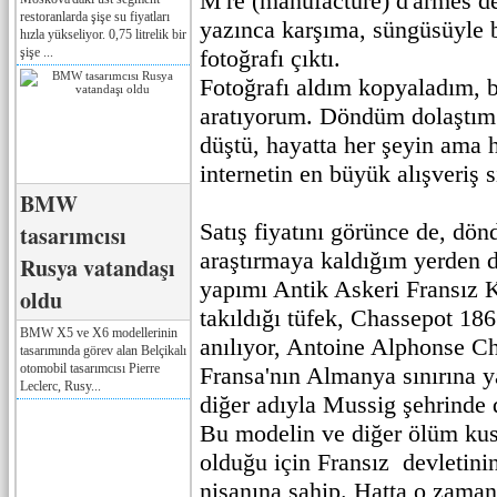
M're (manufacture) d'armes de
restoranlarda şişe su fiyatları
yazınca karşıma, süngüsüyle b
hızla yükseliyor. 0,75 litrelik bir
şişe ...
fotoğrafı çıktı.
Fotoğrafı aldım kopyaladım, b
aratıyorum. Döndüm dolaştım
düştü, hayatta her şeyin ama h
internetin en büyük alışveriş s
BMW
Satış fiyatını görünce de, dönd
tasarımcısı
araştırmaya kaldığım yerden d
Rusya vatandaşı
yapımı Antik Askeri Fransız 
oldu
takıldığı tüfek, Chassepot 18
BMW X5 ve X6 modellerinin
anılıyor, Antoine Alphonse C
tasarımında görev alan Belçikalı
otomobil tasarımcısı Pierre
Fransa'nın Almanya sınırına 
Leclerc, Rusy...
diğer adıyla Mussig şehrinde
Bu modelin ve diğer ölüm kus
olduğu için Fransız devletini
nişanına sahip. Hatta o zaman