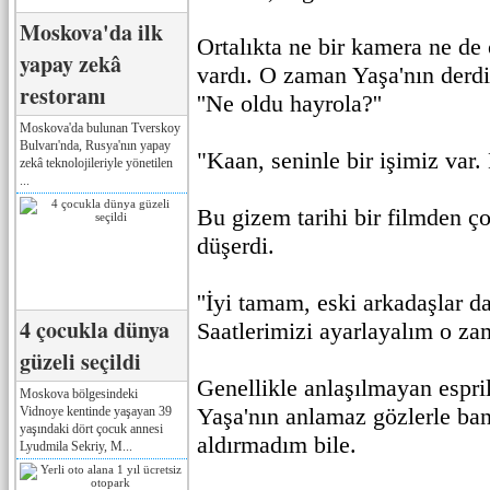
Moskova'da ilk
Ortalıkta ne bir kamera ne de
yapay zekâ
vardı. O zaman Yaşa'nın derd
restoranı
''Ne oldu hayrola?''
Moskova'da bulunan Tverskoy
Bulvarı'nda, Rusya'nın yapay
"Kaan, seninle bir işimiz var
zekâ teknolojileriyle yönetilen
...
Bu gizem tarihi bir filmden ç
düşerdi.
''İyi tamam, eski arkadaşlar d
4 çocukla dünya
Saatlerimizi ayarlayalım o zam
güzeli seçildi
Genellikle anlaşılmayan espri
Moskova bölgesindeki
Yaşa'nın anlamaz gözlerle ba
Vidnoye kentinde yaşayan 39
yaşındaki dört çocuk annesi
aldırmadım bile.
Lyudmila Sekriy, M...