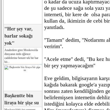
o kadar da ucuza kaptırmayaca
de şu sadece sağa sola yazı y
interneti, bir kere de olsa pa
kullan da, ikimizin de cebi bir
yanıtladı.
"Her şey var,
barlar sokağı
''Tamam'' dedim, ''Notlarımı 
yok"
veririm''.
Analistlere göre Moskova'da
dünyanın ünlü eğlence
''Acele etme'' dedi, ''Bu kez h
caddelerine benzer tek bir bar
bö...
bir şey yapmayacağım''
Eve geldim, bilgisayarın karş
kağıda bakarak google'a yazı
sonrası zaten kendiliğinden ge
Başkentte bin
belirlemişsen internetin dehl
liraya bir şişe su
istediğini kolayca elde edebili
Moskova'daki üst segment