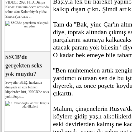
Başıyla tek bir hareket yapın
VIDEO// 2026 FIFA Dünya
Kupası finalinin devre arasında
kalkıp dışarı çıktı. Şimdi artı
sahne alan Kolombiyalı yıldız
Shakira'ya, dans ...
Tam da ''Bak, yine Çar'ın altı
diye, toprak altından çıkmış 
parçalarını satmaya kalkacaks
atacak param yok bilesin'' di
O kadar beklemeye bile taha
SSCB'de
gerçekten seks
''Ben muhtemelen artık zengi
yok muydu?
yardımcı olursan sen de bu işte
Sovyetler Birliği hakkında
diyerek, az önce poşete koyd
dünyada en çok bilinen
çıkarttı.
klişelerden biri, "SSCB'de seks
yoktu&quo...
Malum, çingenelerin Rusya'da 
köylere gidip yaşlı alkoliklerd
eski devirlerden kalmış ne ka
toplamak, sonra da şehre getir