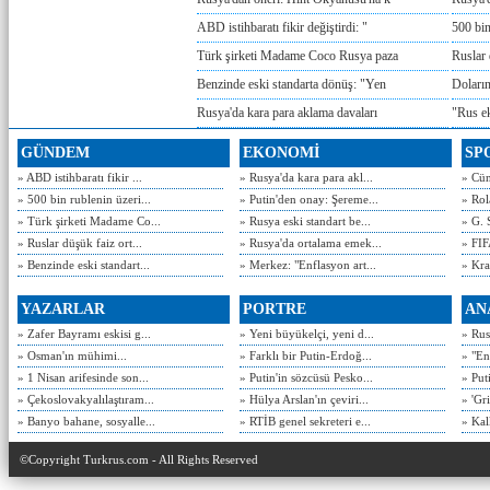
ABD istihbaratı fikir değiştirdi: "
500 bin
Türk şirketi Madame Coco Rusya paza
Ruslar 
Benzinde eski standarta dönüş: "Yen
Doların
Rusya'da kara para aklama davaları
"Rus e
GÜNDEM
EKONOMİ
SP
» ABD istihbaratı fikir ...
» Rusya'da kara para akl...
» Cün
» 500 bin rublenin üzeri...
» Putin'den onay: Şereme...
» Rol
» Türk şirketi Madame Co...
» Rusya eski standart be...
» G. 
» Ruslar düşük faiz ort...
» Rusya'da ortalama emek...
» FIF
» Benzinde eski standart...
» Merkez: "Enflasyon art...
» Kra
YAZARLAR
PORTRE
AN
» Zafer Bayramı eskisi g...
» Yeni büyükelçi, yeni d...
» Rusy
» Osman'ın mühimi...
» Farklı bir Putin-Erdoğ...
» "En
» 1 Nisan arifesinde son...
» Putin'in sözcüsü Pesko...
» Put
» Çekoslovakyalılaştıram...
» Hülya Arslan'ın çeviri...
» 'Gri
» Banyo bahane, sosyalle...
» RTİB genel sekreteri e...
» Kal
©Copyright Turkrus.com - All Rights Reserved