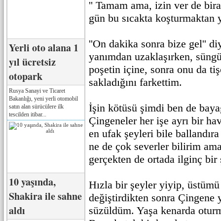
'' Tamam ama, izin ver de bir
gün bu sıcakta koşturmaktan y
''On dakika sonra bize gel'' di
Yerli oto alana 1
yanımdan uzaklaşırken, süngü
yıl ücretsiz
poşetin içine, sonra onu da tiş
otopark
sakladığını farkettim.
Rusya Sanayi ve Ticaret
Bakanlığı, yeni yerli otomobil
İşin kötüsü şimdi ben de baya
satın alan sürücülere ilk
tescilden itibar...
Çingeneler her işe ayrı bir h
en ufak şeyleri bile ballandır
ne de çok severler bilirim ama
gerçekten de ortada ilginç bir
10 yaşında,
Hızla bir şeyler yiyip, üstümü
Shakira ile sahne
değiştirdikten sonra Çingene y
aldı
süzüldüm. Yaşa kenarda oturm