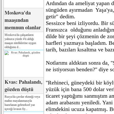
Ardından da ameliyat yapan 
süngüden ayırmadan Yaşa'ya, 
Moskova'da
getir" dedim.
maaşından
Sessizce beni izliyordu. Bir s
memnun olanlar
Fransızca olduğunu anladığı
Moskova'da çalışanların
dilde bir şeyi çözmenin de zor
yalnızca yüzde 4'ü aldığı
harfleri yazmaya başladım. Be
maaşın niteliklerine uygun
olduğunu d...
tarih, bazıları kısaltma ve bazı
Notlarımı aldıktan sonra da, '
ne istiyorsun benden?'' diye 
Kvas: Pahalandı,
''Rehineci, güneydeki bir köyl
gözden düştü
yüzük için bana 500 dolar veri
ticaret yaptığımı sanmıştım 
Rusya'da çavdar ekmeği veya
maltın mayalanmasıyla
adam arabasını yeniledi. Yani 
hazırlanan geleneksel yaz
elimdekini ucuza kapatmış. 
içeceği kvasın fiy...