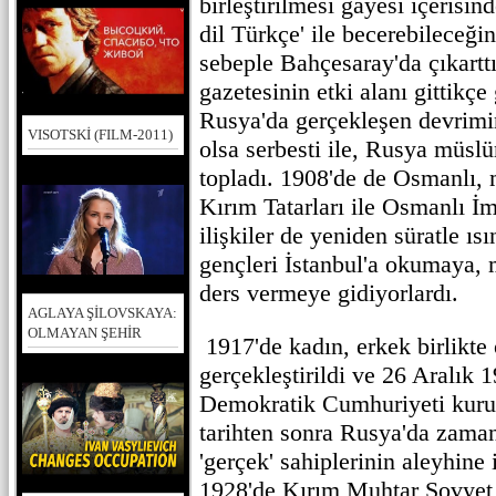
birleştirilmesi gayesi içerisin
dil Türkçe' ile becerebileceğ
sebeple Bahçesaray'da çıkart
gazetesinin etki alanı gittikçe
Rusya'da gerçekleşen devrimin
VISOTSKİ (FILM-2011)
olsa serbesti ile, Rusya müslü
topladı. 1908'de de Osmanlı, m
Kırım Tatarları ile Osmanlı İ
ilişkiler de yeniden süratle ıs
gençleri İstanbul'a okumaya, 
ders vermeye gidiyorlardı.
AGLAYA ŞİLOVSKAYA:
OLMAYAN ŞEHİR
1917'de kadın, erkek birlikte
gerçekleştirildi ve 26 Aralık 
Demokratik Cumhuriyeti kurul
tarihten sonra Rusya'da zaman
'gerçek' sahiplerinin aleyhine
1928'de Kırım Muhtar Sovyet 