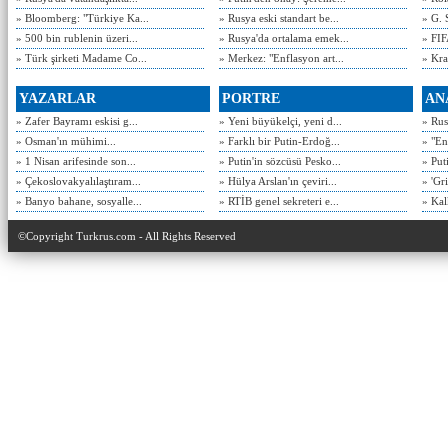
» Bloomberg: "Türkiye Ka...
» Rusya eski standart be...
» G. 
» 500 bin rublenin üzeri...
» Rusya'da ortalama emek...
» FIF
» Türk şirketi Madame Co...
» Merkez: "Enflasyon art...
» Kra
YAZARLAR
PORTRE
AN
» Zafer Bayramı eskisi g...
» Yeni büyükelçi, yeni d...
» Rusy
» Osman'ın mühimi...
» Farklı bir Putin-Erdoğ...
» "En
» 1 Nisan arifesinde son...
» Putin'in sözcüsü Pesko...
» Put
» Çekoslovakyalılaştıram...
» Hülya Arslan'ın çeviri...
» 'Gri
» Banyo bahane, sosyalle...
» RTİB genel sekreteri e...
» Kal
©Copyright Turkrus.com - All Rights Reserved