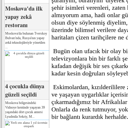
şuralıyım, buralıyım' diyerek ç
şehir isimleri verenleri, zaten 
Moskova'da ilk
almıyorum ama, hadi onlar gü
yapay zekâ
olsun diye söylenmiş diyelim, 
restoranı
üzerinde bilimsel verilere day
Moskova'da bulunan Tverskoy
haritaları çizen tarihçilere ne
Bulvarı'nda, Rusya'nın yapay
zekâ teknolojileriyle yönetilen
...
Bugün olan ufacık bir olay bi
televizyonlara bin bir farklı şe
kafadan değişik bir ses çıkar
kadar kesin doğruları söyle
4 çocukla dünya
Eskimolardan, kızılderililere
güzeli seçildi
ve yaşayan uygarlıklar içerisi
çıkarmadığımız bir Afrikalılar
Moskova bölgesindeki
Vidnoye kentinde yaşayan 39
Onlarla da renk tutmuyor, yok
yaşındaki dört çocuk annesi
bir bağlantı kurardık herhalde
Lyudmila Sekriy, M...