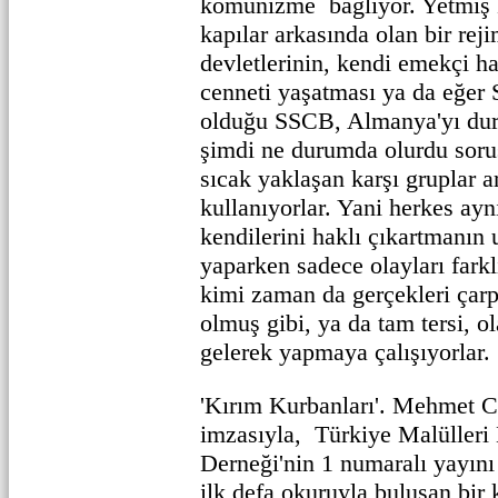
komünizme bağlıyor. Yetmiş k
kapılar arkasında olan bir rej
devletlerinin, kendi emekçi ha
cenneti yaşatması ya da eğer S
olduğu SSCB, Almanya'yı du
şimdi ne durumda olurdu sor
sıcak yaklaşan karşı gruplar 
kullanıyorlar. Yani herkes aynı
kendilerini haklı çıkartmanın
yaparken sadece olayları fark
kimi zaman da gerçekleri çarp
olmuş gibi, ya da tam tersi, 
gelerek yapmaya çalışıyorlar.
'Kırım Kurbanları'. Mehmet 
imzasıyla, Türkiye Malülleri
Derneği'nin 1 numaralı yayını
ilk defa okuruyla buluşan bir 