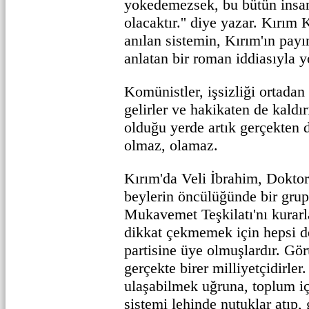
yokedemezsek, bu bütün insa
olacaktır.'' diye yazar. Kırım 
anılan sistemin, Kırım'ın pay
anlatan bir roman iddiasıyla y
Komünistler, işsizliği ortadan
gelirler ve hakikaten de kaldır
olduğu yerde artık gerçekten 
olmaz, olamaz.
Kırım'da Veli İbrahim, Dokto
beylerin öncülüğünde bir grup
Mukavemet Teşkilatı'nı kurar
dikkat çekmemek için hepsi d
partisine üye olmuşlardır. G
gerçekte birer milliyetçidirle
ulaşabilmek uğruna, toplum iç
sistemi lehinde nutuklar atıp, 