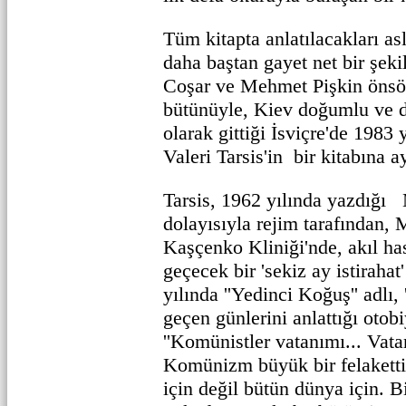
Tüm kitapta anlatılacakları as
daha baştan gayet net bir şek
Coşar ve Mehmet Pişkin önsö
bütünüyle, Kiev doğumlu ve 
olarak gittiği İsviçre'de 1983 
Valeri Tarsis'in bir kitabına a
Tarsis, 1962 yılında yazdığı
dolayısıyla rejim tarafından,
Kaşçenko Kliniği'nde, akıl has
geçecek bir 'sekiz ay istirahat'
yılında ''Yedinci Koğuş'' adlı, 
geçen günlerini anlattığı otob
''Komünistler vatanımı... Vata
Komünizm büyük bir felakettir
için değil bütün dünya için. 