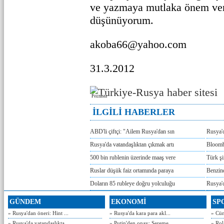
ve yazmaya mutlaka önem ver
düşünüyorum.
akoba66@yahoo.com
31.3.2012
Реклама
İLGİLİ HABERLER
ABD'li çiftçi: "Ailem Rusya'dan sın
Rusya'
Rusya'da vatandaşlıktan çıkmak artı
Bloomb
500 bin rublenin üzerinde maaş vere
Türk ş
Ruslar düşük faiz ortamında paraya
Benzind
Doların 85 rubleye doğru yolculuğu
Rusya'd
GÜNDEM
EKONOMİ
SP
» Rusya'dan öneri: Hint ...
» Rusya'da kara para akl...
» Cün
» Rusya'da vatandaşlıkta...
» Putin'den onay: Şereme...
» Rol