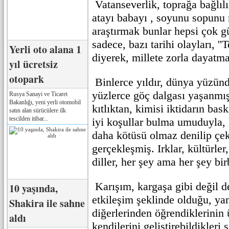
Vatanseverlik, toprağa bağlıl
atayı babayı , soyunu sopunu
araştırmak bunlar hepsi çok gü
sadece, bazı tarihi olayları, ''
Yerli oto alana 1
diyerek, millete zorla dayatma
yıl ücretsiz
otopark
Binlerce yıldır, dünya yüzünd
yüzlerce göç dalgası yaşanmış
Rusya Sanayi ve Ticaret
Bakanlığı, yeni yerli otomobil
kıtlıktan, kimisi iktidarın bas
satın alan sürücülere ilk
tescilden itibar...
iyi koşullar bulma umuduyla,
daha kötüsü olmaz denilip çek
gerçekleşmiş. Irklar, kültürle
diller, her şey ama her şey bir
Karışım, kargaşa gibi değil de
10 yaşında,
etkileşim şeklinde olduğu, yan
Shakira ile sahne
diğerlerinden öğrendiklerinin 
aldı
kendilerini geliştirebildikleri