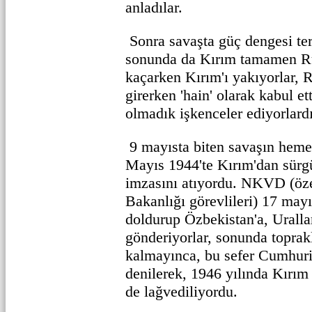
anladılar.
Sonra savaşta güç dengesi te
sonunda da Kırım tamamen Rus
kaçarken Kırım'ı yakıyorlar, R
girerken 'hain' olarak kabul ett
olmadık işkenceler ediyorlardı
9 mayısta biten savaşın hemen
Mayıs 1944'te Kırım'dan sürgü
imzasını atıyordu. NKVD (özel 
Bakanlığı görevlileri) 17 mayı
doldurup Özbekistan'a, Urallar
gönderiyorlar, sonunda toprak
kalmayınca, bu sefer Cumhuri
denilerek, 1946 yılında Kırı
de lağvediliyordu.