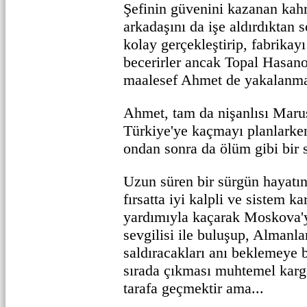
Şefinin güvenini kazanan kah
arkadaşını da işe aldırdıktan 
kolay gerçekleştirip, fabrika
becerirler ancak Topal Hasan
maalesef Ahmet de yakalanma
Ahmet, tam da nişanlısı Maru
Türkiye'ye kaçmayı planlarke
ondan sonra da ölüm gibi bir s
Uzun süren bir sürgün hayatın
fırsatta iyi kalpli ve sistem ka
yardımıyla kaçarak Moskova'
sevgilisi ile buluşup, Almanl
saldıracakları anı beklemeye 
sırada çıkması muhtemel karg
tarafa geçmektir ama...