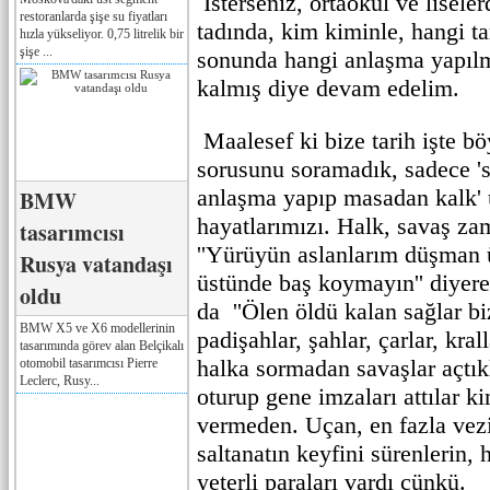
İsterseniz, ortaokul ve liseler
restoranlarda şişe su fiyatları
tadında, kim kiminle, hangi ta
hızla yükseliyor. 0,75 litrelik bir
şişe ...
sonunda hangi anlaşma yapılm
kalmış diye devam edelim.
Maalesef ki bize tarih işte b
sorusunu soramadık, sadece 's
anlaşma yapıp masadan kalk' 
BMW
hayatlarımızı. Halk, savaş z
tasarımcısı
''Yürüyün aslanlarım düşman 
Rusya vatandaşı
üstünde baş koymayın'' diyere
oldu
da ''Ölen öldü kalan sağlar bi
BMW X5 ve X6 modellerinin
padişahlar, şahlar, çarlar, kra
tasarımında görev alan Belçikalı
halka sormadan savaşlar açtıkl
otomobil tasarımcısı Pierre
Leclerc, Rusy...
oturup gene imzaları attılar k
vermeden. Uçan, en fazla vezir
saltanatın keyfini sürenlerin,
yeterli paraları vardı çünkü.