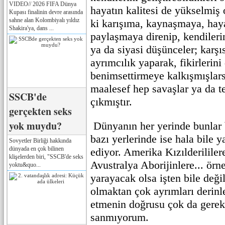
VIDEO// 2026 FIFA Dünya
hayatın kalitesi de yükselmiş
Kupası finalinin devre arasında
sahne alan Kolombiyalı yıldız
ki karışıma, kaynaşmaya, haya
Shakira'ya, dans ...
paylaşmaya direnip, kendilerin
ya da siyasi düşünceler; karşı
ayrımcılık yaparak, fikirlerini
benimsettirmeye kalkışmışlars
maalesef hep savaşlar ya da te
SSCB'de
çıkmıştır.
gerçekten seks
yok muydu?
Dünyanın her yerinde bunlar 
bazı yerlerinde ise hala bile
Sovyetler Birliği hakkında
dünyada en çok bilinen
ediyor. Amerika Kızılderilile
klişelerden biri, "SSCB'de seks
Avustralya Aborijinlere... örn
yoktu&quo...
yarayacak olsa işten bile değil
olmaktan çok ayrımları derinl
etmenin doğrusu çok da gerek
sanmıyorum.