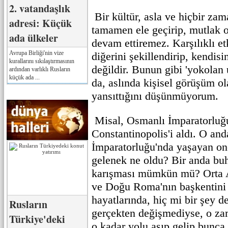
2. vatandaşlık
Bir kültür, asla ve hiçbir zam
adresi: Küçük
tamamen ele geçirip, mutlak o
ada ülkeler
devam ettiremez. Karşılıklı et
Avrupa Birliği'nin vize
diğerini şekillendirip, kendisi
kurallarını sıkılaştırmasının
değildir. Bunun gibi 'yokolan 
ardından varlıklı Rusların
küçük ada ...
da, aslında kişisel görüşüm o
yansıttığını düşünmüyorum.
Misal, Osmanlı İmparatorluğu
Constantinopolis'i aldı. O an
İmparatorluğu'nda yaşayan onc
gelenek ne oldu? Bir anda bu
karışması mümkün mü? Orta 
ve Doğu Roma'nın başkentini e
hayatlarında, hiç mi bir şey 
Rusların
gerçekten değişmediyse, o za
Türkiye'deki
o kadar yolu aşıp gelip bunca 