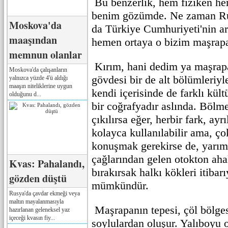
Bu benzerlik, hem fiziken he
benim gözümde. Ne zaman Rus
Moskova'da
da Türkiye Cumhuriyeti'nin ar
maaşından
hemen ortaya o bizim maşrapa
memnun olanlar
Kırım, hani dedim ya maşrapa
Moskova'da çalışanların
gövdesi bir de alt bölümleriyle
yalnızca yüzde 4'ü aldığı
maaşın niteliklerine uygun
kendi içerisinde de farklı kültü
olduğunu d...
bir coğrafyadır aslında. Bölme
çıkılırsa eğer, herbir fark, ayr
kolayca kullanılabilir ama, ço
konuşmak gerekirse de, yarıma
çağlarından gelen otokton ahal
Kvas: Pahalandı,
bırakırsak halkı kökleri itibar
gözden düştü
mümkündür.
Rusya'da çavdar ekmeği veya
maltın mayalanmasıyla
Maşrapanın tepesi, çöl bölge
hazırlanan geleneksel yaz
içeceği kvasın fiy...
soylulardan oluşur. Yalıboyu o