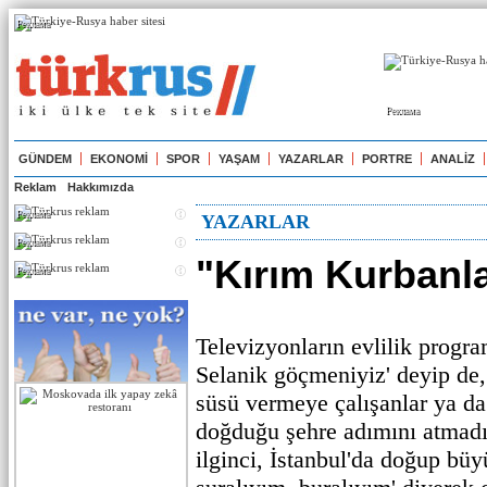
Реклама
Реклама
GÜNDEM
EKONOMİ
SPOR
YAŞAM
YAZARLAR
PORTRE
ANALİZ
Reklam
Hakkımızda
Реклама
YAZARLAR
Реклама
"Kırım Kurbanla
Реклама
Televizyonların evlilik progra
Selanik göçmeniyiz' deyip de,
süsü vermeye çalışanlar ya da 
doğduğu şehre adımını atmadı
ilginci, İstanbul'da doğup bü