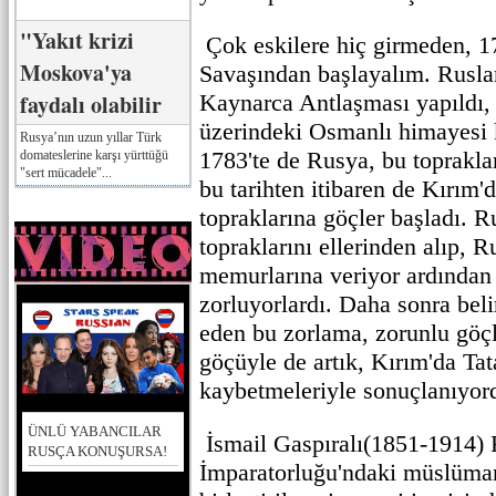
"Yakıt krizi
Çok eskilere hiç girmeden, 
Moskova'ya
Savaşından başlayalım. Rusla
faydalı olabilir
Kaynarca Antlaşması yapıldı,
üzerindeki Osmanlı himayesi k
Rusya’nın uzun yıllar Türk
1783'te de Rusya, bu toprakları
domateslerine karşı yürttüğü
"sert mücadele"...
bu tarihten itibaren de Kırım
topraklarına göçler başladı. Ru
topraklarını ellerinden alıp, R
memurlarına veriyor ardından 
zorluyorlardı. Daha sonra beli
eden bu zorlama, zorunlu göç
göçüyle de artık, Kırım'da Tat
kaybetmeleriyle sonuçlanıyor
ÜNLÜ YABANCILAR
İsmail Gaspıralı(1851-1914)
RUSÇA KONUŞURSA!
İmparatorluğu'ndaki müslüman