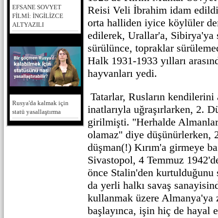
EFSANE SOVYET
Reisi Veli İbrahim idam edildi
FİLMİ: İNGİLİZCE
orta halliden iyice köylüler de
ALTYAZILI
edilerek, Urallar'a, Sibirya'ya
sürülünce, topraklar sürülemed
Halk 1931-1933 yılları arasınd
hayvanları yedi.
Tatarlar, Rusların kendilerini
Rusya'da kalmak için
inatlarıyla uğraşırlarken, 2. 
statü yasallaştırma
girilmişti. ''Herhalde Almanla
olamaz'' diye düşünürlerken,
düşman(!) Kırım'a girmeye baş
Sivastopol, 4 Temmuz 1942'de
önce Stalin'den kurtulduğunu
da yerli halkı savaş sanayisin
kullanmak üzere Almanya'ya 
başlayınca, işin hiç de hayal e