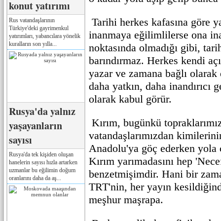
konut yatırımı
Tarihi herkes kafasına göre y
Rus vatandaşlarının
Türkiye'deki gayrimenkul
inanmaya eğilimlilerse ona ina
yatırımları, yabancılara yönelik
kuralların son yılla...
noktasında olmadığı gibi, tari
barındırmaz. Herkes kendi açıs
yazar ve zamana bağlı olarak 
daha yatkın, daha inandırıcı g
olarak kabul görür.
Rusya'da yalnız
Kırım, bugünkü topraklarımız
yaşayanların
vatandaşlarımızdan kimilerinin
sayısı
Anadolu'ya göç ederken yola ç
Rusya'da tek kişiden oluşan
Kırım yarımadasını hep 'Nece
hanelerin sayısı hızla artarken
uzmanlar bu eğilimin doğum
benzetmişimdir. Hani bir zama
oranlarını daha da aş...
TRT'nin, her yayın kesildiğind
meşhur maşrapa.