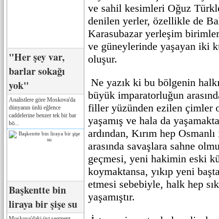
ve sahil kesimleri Oğuz Türkl
denilen yerler, özellikle de 
Karasubazar yerleşim birimler
ve güneylerinde yaşayan iki k
"Her şey var,
oluşur.
barlar sokağı
Ne yazık ki bu bölgenin halkı 
yok"
büyük imparatorluğun arasınd
Analistlere göre Moskova'da
filler yüzünden ezilen çimler o
dünyanın ünlü eğlence
caddelerine benzer tek bir bar
yaşamış ve hala da yaşamaktadı
bö...
ardından, Kırım hep Osmanlı 
arasında savaşlara sahne olmu
geçmesi, yeni hakimin eski kü
koymaktansa, yıkıp yeni başt
etmesi sebebiyle, halk hep sıkı
Başkentte bin
yaşamıştır.
liraya bir şişe su
Moskova'daki üst segment