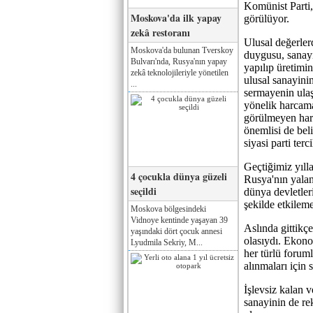
Komünist Parti,
Moskova'da ilk yapay
görülüyor.
zekâ restoranı
Ulusal değerler
Moskova'da bulunan Tverskoy
duygusu, sanayi
Bulvarı'nda, Rusya'nın yapay
yapılıp üretimin
zekâ teknolojileriyle yönetilen
ulusal sanayini
...
sermayenin ulaş
yönelik harcama
görülmeyen har
önemlisi de beli
siyasi parti ter
Geçtiğimiz yıllar
4 çocukla dünya güzeli
Rusya'nın yalan
seçildi
dünya devletler
şekilde etkilem
Moskova bölgesindeki
Vidnoye kentinde yaşayan 39
Aslında gittikçe
yaşındaki dört çocuk annesi
olasıydı. Ekonom
Lyudmila Sekriy, M...
her türlü foruml
alınmaları için
İşlevsiz kalan v
sanayinin de re