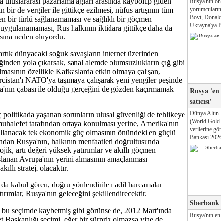
a uluslararası pazarlama ağları arasında kaybolup giden
Rusya'nın ön
yorumcuları
n bir de vergiler ile gittikçe ezilmesi, nüfus artışının tüm
Bovt, Donald
en bir türlü sağlanamaması ve sağlıklı bir göçmen
Ukrayna'ya Pa
a uygulanamaması, Rus halkının iktidara gittikçe daha da
ına neden oluyordu.
 artık dünyadaki soğuk savaşların internet üzerinden
ğinden yola çıkarsak, sanal alemde olumsuzlukların çığ gibi
masının özellikle Kafkaslarda etkin olmaya çalışan,
istan'ı NATO'ya taşımaya çalışarak yeni yengiler peşinde
a'nın çabası ile olduğu gerçeğini de gözden kaçırmamak
Rusya 'en
satıcısı'
Dünya Altın 
 politikada yaşanan sorunların ulusal güvenliği de tehlikeye
(World Gold
muhalefet tarafından ortaya konulması yerine, Amerika'nın
verilerine g
ullanacak tek ekonomik güç olmasının önündeki en güçlü
Bankası 2026'
ndan Rusya'nın, halkının menfaatleri doğrultusunda
ojik, artı değeri yüksek yatırımlar ve akıllı göçmen
yaşlanan Avrupa'nın yerini almasının amaçlanması
ıllı strateji olacaktır.
 da kabul gören, doğru yönlendirilen adil harcamalar
rımlar, Rusya'nın geleceğini şekillendirecektir.
Sberbank T
 bu seçimde kaybetmiş gibi görünse de, 2012 Mart'ında
Rusya'nın en
t Başkanlığı seçimi, eğer bir sürpriz olmazsa yine de