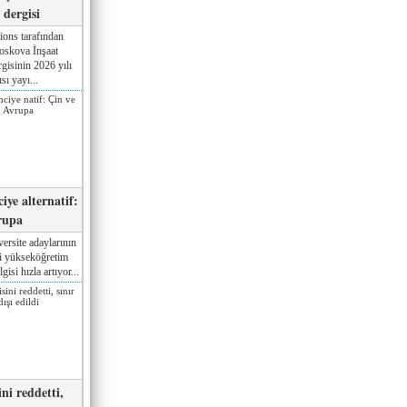
dergisi
ions tarafından
oskova İnşaat
gisinin 2026 yılı
sı yayı...
iye alternatif:
rupa
ersite adaylarının
ki yükseköğretim
gisi hızla artıyor...
ni reddetti,