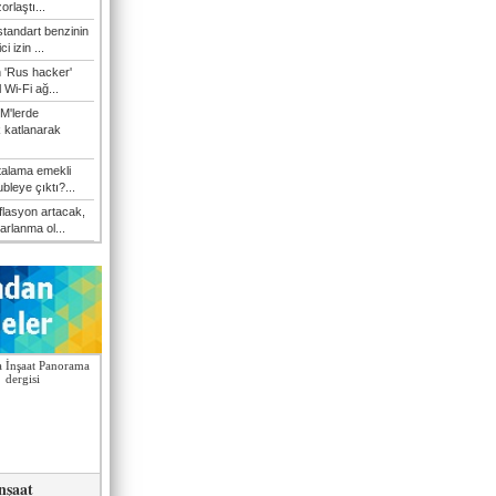
orlaştı...
tandart benzinin
i izin ...
n 'Rus hacker'
l Wi-Fi ağ...
M'lerde
k katlanarak
talama emekli
bleye çıktı?...
flasyon artacak,
arlanma ol...
nşaat