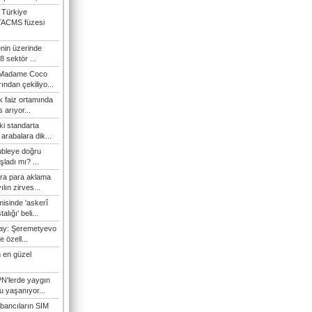
 Türkiye
TACMS füzesi
enin üzerinde
 sektör ...
i Madame Coco
ndan çekiliyo...
 faiz ortamında
 arıyor...
ki standarta
arabalara dik...
ubleye doğru
ladı mı? ...
ra para aklama
ılın zirves...
isinde 'askerî
lığı' beli...
nay: Şeremetyevo
e özell...
 en güzel
N'lerde yaygın
u yaşanıyor...
bancıların SIM