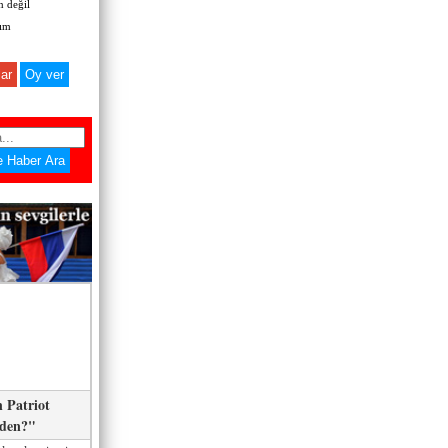
 değil
zım
ar
 Patriot
eden?"