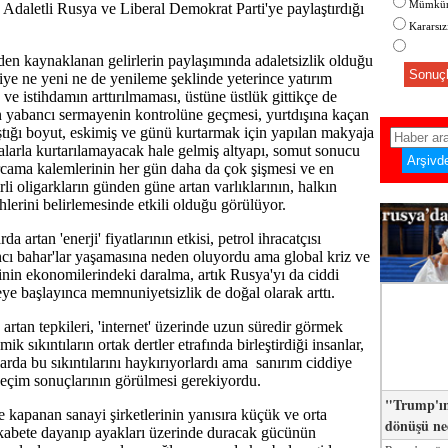
Mümkün
 Adaletli Rusya ve Liberal Demokrat Parti'ye paylaştırdığı
Kararsı
den kaynaklanan gelirlerin paylaşımında adaletsizlik olduğu
Sonuçl
ye ne yeni ne de yenileme şeklinde yeterince yatırım
 ve istihdamın arttırılmaması, üstüne üstlük gittikçe de
n yabancı sermayenin kontrolüne geçmesi, yurtdışına kaçan
tığı boyut, eskimiş ve günü kurtarmak için yapılan makyaja
larla kurtarılamayacak hale gelmiş altyapı, somut sonucu
cama kalemlerinin her gün daha da çok şişmesi ve en
rli oligarkların günden güne artan varlıklarının, halkın
cihlerini belirlemesinde etkili olduğu görülüyor.
da artan 'enerji' fiyatlarının etkisi, petrol ihracatçısı
cı bahar'lar yaşamasına neden oluyordu ama global kriz ve
inin ekonomilerindeki daralma, artık Rusya'yı da ciddi
eye başlayınca memnuniyetsizlik de doğal olarak arttı.
 artan tepkileri, 'internet' üzerinde uzun süredir görmek
ik sıkıntıların ortak dertler etrafında birleştirdiği insanlar,
arda bu sıkıntılarını haykırıyorlardı ama sanırım ciddiye
 seçim sonuçlarının görülmesi gerekiyordu.
"Trump'ın
e kapanan sanayi şirketlerinin yanısıra küçük ve orta
dönüşü n
kabete dayanıp ayakları üzerinde duracak gücünün