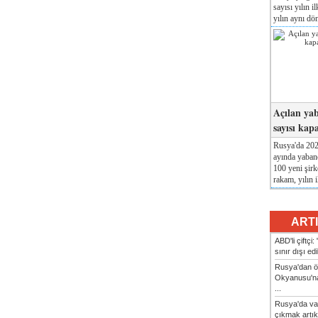
sayısı yılın i
yılın aynı dö
Açılan yab
sayısı kap
Rusya'da 2026
ayında yabanc
100 yeni şirk
rakam, yılın i
ART
ABD'li çiftçi
sınır dışı ed
Rusya'dan ön
Okyanusu'na
...
Rusya'da va
çıkmak artık