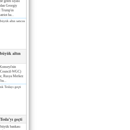
de gelen siyasi
ndan Georgiy
 Trump'ın
triot ha...
 büyük altın
Konseyi'nin
 Council-WGC)
öre, Rusya Merkez
nı...
esla'yı geçti
 büyük bankası