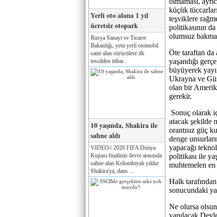
olmaması, ayrıc
küçük tüccarları
Yerli oto alana 1 yıl
teşviklere rağm
ücretsiz otopark
politikasının d
olumsuz bakmas
Rusya Sanayi ve Ticaret
Bakanlığı, yeni yerli otomobil
Öte taraftan da
satın alan sürücülere ilk
yaşandığı gerçe
tescilden itibar...
büyüyerek yayıl
Ukrayna ve Gürc
olan bir Amerik
gerekir.
Sonuç olarak iç
atacak şekilde 
10 yaşında, Shakira ile
orantısız güç k
sahne aldı
denge unsurları
yapacağı teknol
VIDEO// 2026 FIFA Dünya
Kupası finalinin devre arasında
politikası ile 
sahne alan Kolombiyalı yıldız
muhtemelen en ak
Shakira'ya, dans ...
Halk tarafından
sonucundaki yatı
Ne olursa olsun
yapılacak Devle