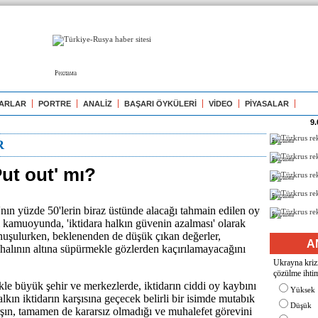
Реклама
ARLAR
PORTRE
ANALİZ
BAŞARI ÖYKÜLERİ
VİDEO
PİYASALAR
9.
Реклама
R
Реклама
Put out' mı?
Реклама
Реклама
nın yüzde 50'lerin biraz üstünde alacağı tahmain edilen oy
Реклама
 kamuoyunda, 'iktidara halkın güvenin azalması' olarak
nuşulurken, beklenenden de düşük çıkan değerler,
A
k halının altına süpürmekle gözlerden kaçırılamayacağını
Ukrayna krizi
çözülme ihtim
ikle büyük şehir ve merkezlerde, iktidarın ciddi oy kaybını
Yüksek
alkın iktidarın karşısına geçecek belirli bir isimde mutabık
Düşük
ın, tamamen de kararsız olmadığı ve muhalefet görevini