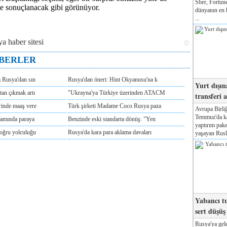
Sber, Fortune
ile sonuçlanacak gibi görünüyor.
dünyanın en b
...
ABERLER
m Rusya'dan sın
Rusya'dan öneri: Hint Okyanusu'na k
Yurt dışın
tan çıkmak artı
"Ukrayna'ya Türkiye üzerinden ATACM
transferi a
rinde maaş vere
Türk şirketi Madame Coco Rusya paza
Avrupa Birliğ
Temmuz'da kab
tamında paraya
Benzinde eski standarta dönüş: "Yen
yaptırım pake
doğru yolculuğu
Rusya'da kara para aklama davaları
yaşayan Rusla
Yabancı tu
sert düşüş
Rusya'ya gele