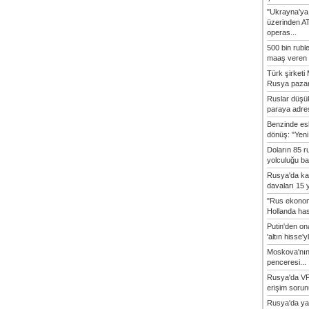
"Ukrayna'ya
üzerinden A
operas...
500 bin rubl
maaş veren 8
Türk şirket
Rusya pazarı
Ruslar düşük
paraya adres
Benzinde es
dönüş: "Yeni 
Doların 85 r
yolculuğu baş
Rusya'da ka
davaları 15 y
"Rus ekonom
Hollanda hasta
Putin'den o
'altın hisse'yl
Moskova'nın
penceresi...
Rusya'da VP
erişim sorun
Rusya'da ya