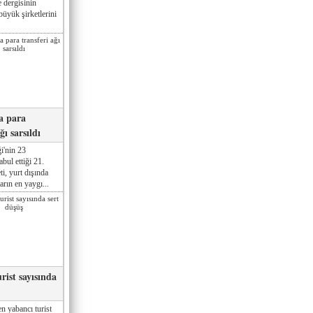
 dergisinin
üyük şirketlerini
a para
ğı sarsıldı
i'nin 23
ul ettiği 21.
ti, yurt dışında
rın en yaygı...
rist sayısında
n yabancı turist