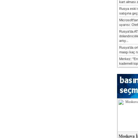
kart alması z
Rusya eski s
satışına geçic
Microsoft'ta
uyarısı: Otel
Rusya'da AT
dolandırıcılı
artıy...
Rusya'da or
maaşı kaç ru
Merkez: "En
kademeli top
Moskova İ