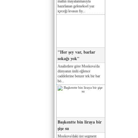
maltın mayalanmasıyla
hazırlanan geleneksel yaz
içeceği kvasın fiy...
"Her şey var, barlar
sokağı yok"
Analistlere göre Moskova'da
dünyanın ünlü eğlence
caddelerine benzer tek bir bar
bö...
Başkentte bin liraya bir
şişe su
Moskova'daki üst segment