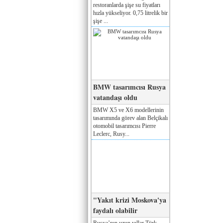
restoranlarda şişe su fiyatları
hızla yükseliyor. 0,75 litrelik bir
şişe ...
BMW tasarımcısı Rusya
vatandaşı oldu
BMW X5 ve X6 modellerinin
tasarımında görev alan Belçikalı
otomobil tasarımcısı Pierre
Leclerc, Rusy...
"Yakıt krizi Moskova'ya
faydalı olabilir
Rusya’nın uzun yıllar Türk