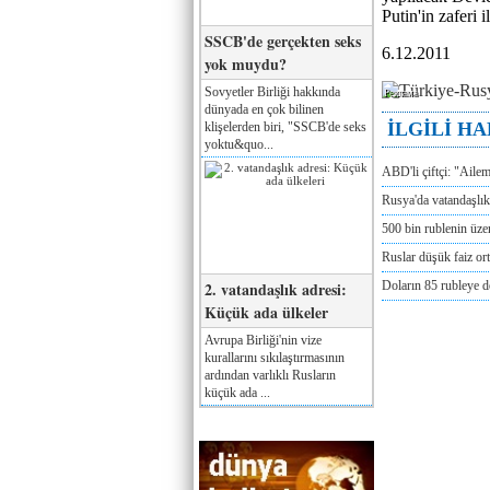
Putin'in zaferi 
SSCB'de gerçekten seks
6.12.2011
yok muydu?
Sovyetler Birliği hakkında
Реклама
dünyada en çok bilinen
İLGİLİ H
klişelerden biri, "SSCB'de seks
yoktu&quo...
ABD'li çiftçi: "Aile
Rusya'da vatandaşlık
500 bin rublenin üze
Ruslar düşük faiz or
2. vatandaşlık adresi:
Doların 85 rubleye 
Küçük ada ülkeler
Avrupa Birliği'nin vize
kurallarını sıkılaştırmasının
ardından varlıklı Rusların
küçük ada ...