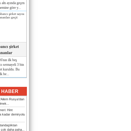
lk altı ayında geçen
nemine göre y...
ancı şirket
ananlar
'nın ilk beş
ı sermayeli 3 bin
et kuruldu. Bu
lk be...
I HABER
: "Ailem Rusya'dan
ilmek...
eri: Hint
 kadar demiryolu
tandaşlıktan
 çok daha paha...