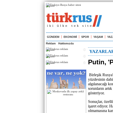
Реклама
GÜNDEM
EKONOMİ
SPOR
YAŞAM
YAZ
Reklam
Hakkımızda
Реклама
YAZARLA
Реклама
Putin, '
Реклама
Birleşik Rusya'
yüzdesinin dahi
algılanacağı ko
sorunların artı
gösteriyor.
Sonuçlar, özell
işaret ediyor. H
olmamasına karş