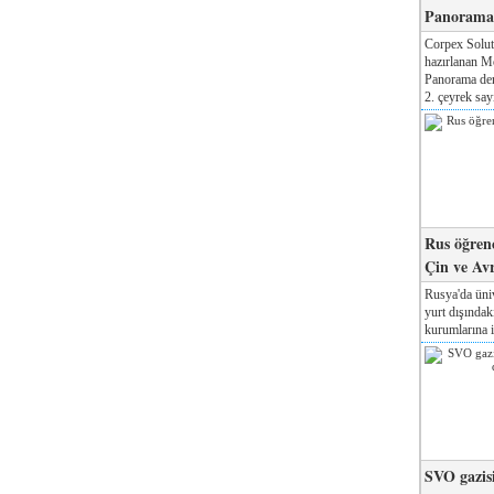
Panorama 
Corpex Solut
hazırlanan M
Panorama der
2. çeyrek sayı
Rus öğrenc
Çin ve Av
Rusya'da üniv
yurt dışında
kurumlarına il
SVO gazisi