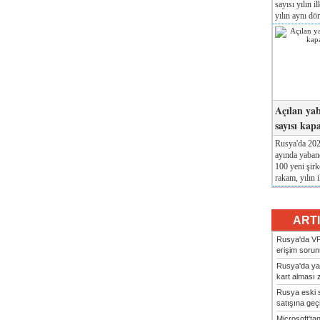
sayısı yılın i
yılın aynı dö
Açılan yab
sayısı kap
Rusya'da 2026
ayında yabanc
100 yeni şirk
rakam, yılın i
ART
Rusya'da VP
erişim sorun
Rusya'da ya
kart alması z
Rusya eski s
satışına geçic
Microsoft'ta