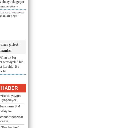
lk altı ayında geçen
nemine göre y...
ancı şirket
ananlar
'nın ilk beş
ı sermayeli 3 bin
et kuruldu. Bu
lk be...
I HABER
N'lerde yaygın
u yaşanıyor...
bancıların SIM
orlaştı...
tandart benzinin
i izin ...
n 'Rus hacker'