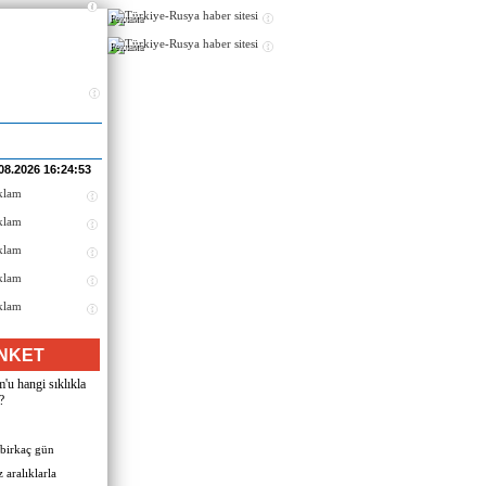
Реклама
Реклама
08.2026 16:24:53
NKET
u hangi sıklıkla
?
 birkaç gün
 aralıklarla