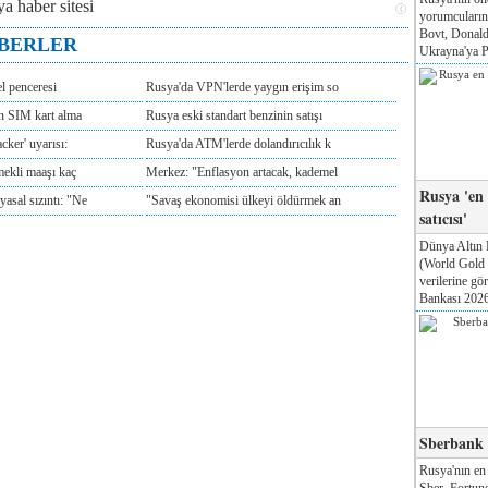
yorumcuları
Bovt, Donald
ABERLER
Ukrayna'ya Pa
l penceresi
Rusya'da VPN'lerde yaygın erişim so
ın SIM kart alma
Rusya eski standart benzinin satışı
cker' uyarısı:
Rusya'da ATM'lerde dolandırıcılık k
mekli maaşı kaç
Merkez: "Enflasyon artacak, kademel
Rusya 'en
sal sızıntı: "Ne
"Savaş ekonomisi ülkeyi öldürmek an
satıcısı'
Dünya Altın 
(World Gold
verilerine g
Bankası 2026'
Sberbank T
Rusya'nın en
Sber, Fortune