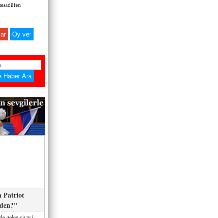
 tesadüfen
ar
 Patriot
eden?"
de gelen siyasi