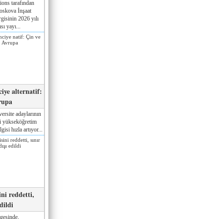
ions tarafından
oskova İnşaat
gisinin 2026 yılı
sı yayı...
iye alternatif:
rupa
ersite adaylarının
ki yükseköğretim
gisi hızla artıyor...
ni reddetti,
edildi
gesinde,