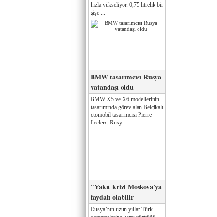
hızla yükseliyor. 0,75 litrelik bir
şişe ...
BMW tasarımcısı Rusya
vatandaşı oldu
BMW X5 ve X6 modellerinin
tasarımında görev alan Belçikalı
otomobil tasarımcısı Pierre
Leclerc, Rusy...
"Yakıt krizi Moskova'ya
faydalı olabilir
Rusya’nın uzun yıllar Türk
domateslerine karşı yürttüğü