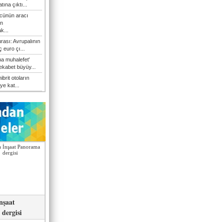
atına çıktı...
cünün aracı
n
k...
rası: Avrupalının
 euro çı...
a muhalefet'
rekabet büyüy...
hibrit otoların
ye kat...
nşaat
dergisi