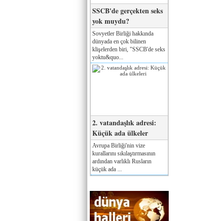
SSCB'de gerçekten seks
yok muydu?
Sovyetler Birliği hakkında
dünyada en çok bilinen
klişelerden biri, "SSCB'de seks
yoktu&quo...
2. vatandaşlık adresi:
Küçük ada ülkeler
Avrupa Birliği'nin vize
kurallarını sıkılaştırmasının
ardından varlıklı Rusların
küçük ada ...