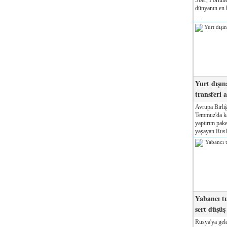
dünyanın en b
...
Yurt dışın
transferi a
Avrupa Birliğ
Temmuz'da kab
yaptırım pake
yaşayan Rusla
Yabancı tu
sert düşüş
Rusya'ya gele