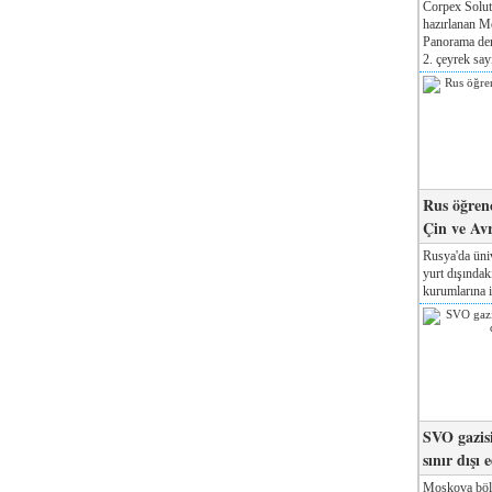
Corpex Solut
hazırlanan M
Panorama der
2. çeyrek sayı
Rus öğrenc
Çin ve Av
Rusya'da üniv
yurt dışında
kurumlarına il
SVO gazisi
sınır dışı 
Moskova böl