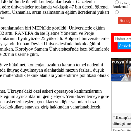
il 40 bölümde ücretli kontenjanlar kısıldı. Gazetenin
İlk kez;
 göre üniversiteler toplamda yaklaşık 47 bin ücretli öğrenci
burdayım!
ybetti. Uzmanlar, arzın azalmasının eğitim ücretlerini yukarı
yor.
Sonuçl
oranlarından biri MEPhI'de görüldü. Üniversitede eğitim
 32 arttı. RANEPA'da ise İşletme Yönetimi ve Proje
mlarının fiyatı yüzde 25 yükseldi. Bölgesel üniversitelerde
 yaşandı. Kuban Devlet Üniversitesi'nde hukuk eğitimi
anırken, Korolyov Samara Üniversitesi'nde bazı bölümlerde
e 20'nin üzerine çıktı.
ı ve hükümet, kontenjan azaltma kararın temel nedenini
nda ihtiyaç duyulmayan alanlardaki mezun fazlası, düşük
 ve mühendislik-teknik alanlara yönlendirme politikası olarak
t, Ukrayna'daki özel askeri operasyon katılımcılarının
ik eğitim ayrıcalıklarını genişletiyor. Yeni düzenlemeye göre
n askerlerin eşleri, çocukları ve diğer yakınları bazı
üksekokullara sınavsız giriş hakkından yararlanabilecek.
"Trump'ın
dönüşü n
Rusya'nın ön