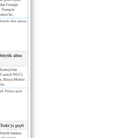
ndan Georgiy
 Trump'ın
triot ha...
 büyük altın
Konseyi'nin
 Council-WGC)
öre, Rusya Merkez
nı...
esla'yı geçti
 büyük bankası
 dergisinin