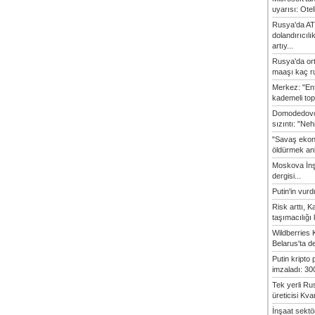
uyarısı: Otel
Rusya'da AT
dolandırıcılı
artıy...
Rusya'da or
maaşı kaç ru
Merkez: "En
kademeli top
Domodedovo
sızıntı: "Neh
"Savaş ekon
öldürmek anl
Moskova İn
dergisi...
Putin'in vur
Risk arttı, 
taşımacılığı
Wildberries 
Belarus'ta d
Putin kripto
imzaladı: 300
Tek yerli Ru
üreticisi Kvan
İnşaat sekt