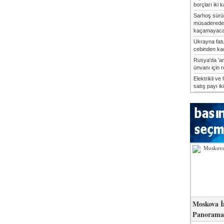
borçları iki k
Sarhoş sürü
müsaderede
kaçamayaca
Ukrayna fatu
cebinden kaç
Rusya'da 'an
ünvanı için 
Elektrikli ve 
satış payı iki
Moskova İ
Panorama 