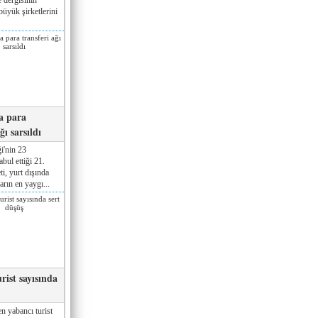
üyük şirketlerini
a para
ğı sarsıldı
i'nin 23
ul ettiği 21.
ti, yurt dışında
rın en yaygı...
rist sayısında
n yabancı turist