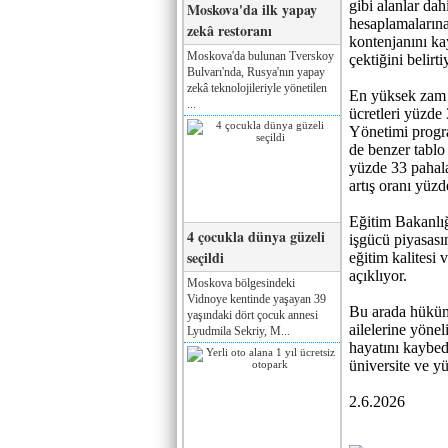
gibi alanlar dah
Moskova'da ilk yapay
hesaplamalarına
zekâ restoranı
kontenjanını ka
Moskova'da bulunan Tverskoy
çektiğini belirti
Bulvarı'nda, Rusya'nın yapay
zekâ teknolojileriyle yönetilen
En yüksek zam 
...
ücretleri yüzde
Yönetimi progra
de benzer tablo
yüzde 33 pahal
artış oranı yüzd
Eğitim Bakanlığ
4 çocukla dünya güzeli
işgücü piyasası
seçildi
eğitim kalitesi
açıklıyor.
Moskova bölgesindeki
Vidnoye kentinde yaşayan 39
Bu arada hüküme
yaşındaki dört çocuk annesi
ailelerine yönel
Lyudmila Sekriy, M...
hayatını kaybede
üniversite ve y
2.6.2026