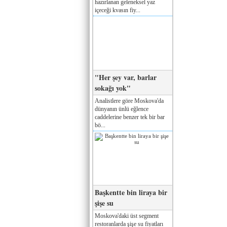
hazırlanan geleneksel yaz
içeceği kvasın fiy...
"Her şey var, barlar
sokağı yok"
Analistlere göre Moskova'da
dünyanın ünlü eğlence
caddelerine benzer tek bir bar
bö...
Başkentte bin liraya bir
şişe su
Moskova'daki üst segment
restoranlarda şişe su fiyatları