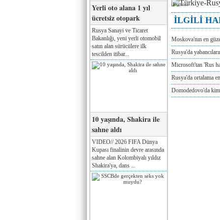
Реклама
Yerli oto alana 1 yıl
ücretsiz otopark
İLGİLİ H
Rusya Sanayi ve Ticaret
Bakanlığı, yeni yerli otomobil
Moskova'nın en güze
satın alan sürücülere ilk
Rusya'da yabancılar
tescilden itibar...
Microsoft'tan 'Rus ha
Rusya'da ortalama e
Domodedovo'da kimya
10 yaşında, Shakira ile
sahne aldı
VIDEO// 2026 FIFA Dünya
Kupası finalinin devre arasında
sahne alan Kolombiyalı yıldız
Shakira'ya, dans ...