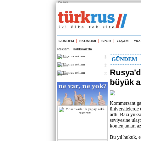
Реклама
GÜNDEM
EKONOMİ
SPOR
YAŞAM
YAZ
Reklam
Hakkımızda
Реклама
GÜNDEM
Реклама
Rusya'd
Реклама
büyük a
Kommersant gaze
üniversitelerde 
arttı. Bazı yük
seviyesine ulaşt
kontenjanları az
Bu yıl hukuk, ek