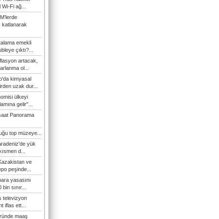
l Wi-Fi ağ...
M'lerde
k katlanarak
talama emekli
bleye çıktı?...
flasyon artacak,
arlanma ol...
'da kimyasal
irden uzak dur...
omisi ülkeyi
amına gelir"...
şaat Panorama
duğu top müzeye...
Karadeniz'de yük
 kısmen d...
Kazakistan ve
epo peşinde...
 para yasasını
 bin sınır...
s televizyon
t iflas ett...
öründe maaş