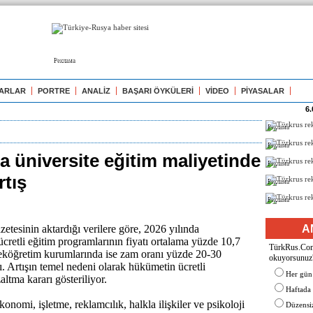
Реклама
ARLAR
PORTRE
ANALİZ
BAŞARI ÖYKÜLERİ
VİDEO
PİYASALAR
6.
Реклама
Реклама
a üniversite eğitim maliyetinde
Реклама
rtış
Реклама
Реклама
tesinin aktardığı verilere göre, 2026 yılında
A
ücretli eğitim programlarının fiyatı ortalama yüzde 10,7
TürkRus.Com'
seköğretim kurumlarında ise zam oranı yüzde 20-30
okuyorsunuz
ı. Artışın temel nedeni olarak hükümetin ücretli
Her gün
altma kararı gösteriliyor.
Haftada
onomi, işletme, reklamcılık, halkla ilişkiler ve psikoloji
Düzensiz