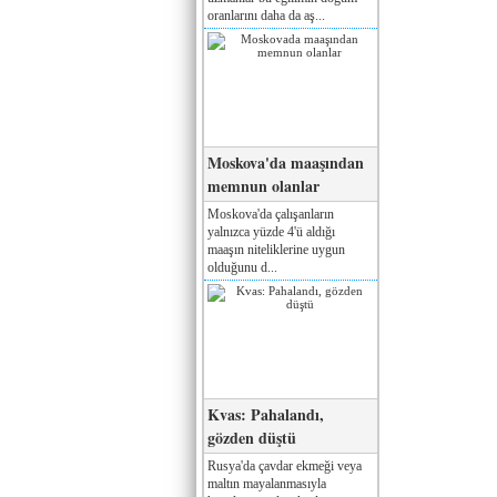
oranlarını daha da aş...
Moskova'da maaşından
memnun olanlar
Moskova'da çalışanların
yalnızca yüzde 4'ü aldığı
maaşın niteliklerine uygun
olduğunu d...
Kvas: Pahalandı,
gözden düştü
Rusya'da çavdar ekmeği veya
maltın mayalanmasıyla