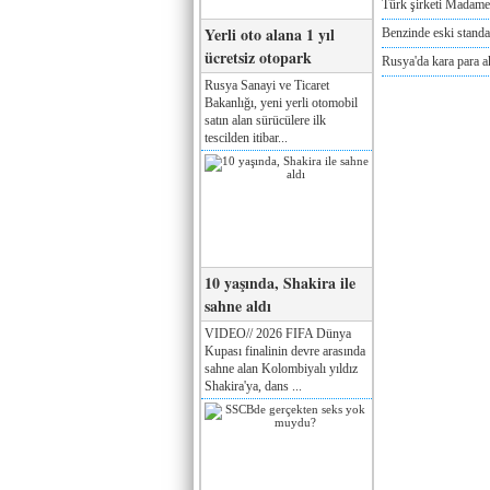
Türk şirketi Madam
Yerli oto alana 1 yıl
Benzinde eski standa
ücretsiz otopark
Rusya'da kara para a
Rusya Sanayi ve Ticaret
Bakanlığı, yeni yerli otomobil
satın alan sürücülere ilk
tescilden itibar...
10 yaşında, Shakira ile
sahne aldı
VIDEO// 2026 FIFA Dünya
Kupası finalinin devre arasında
sahne alan Kolombiyalı yıldız
Shakira'ya, dans ...