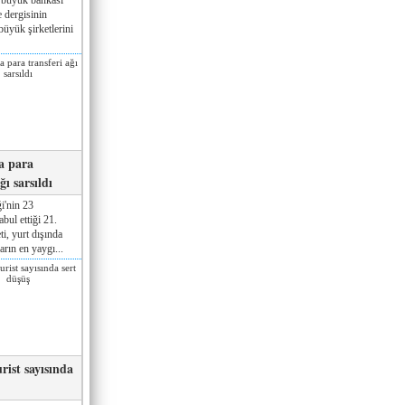
 dergisinin
üyük şirketlerini
a para
ğı sarsıldı
i'nin 23
ul ettiği 21.
ti, yurt dışında
rın en yaygı...
rist sayısında