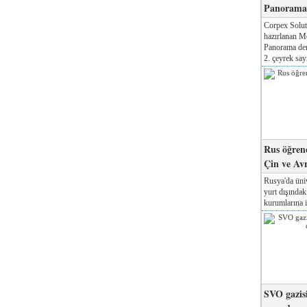
Panorama 
Corpex Solut
hazırlanan M
Panorama der
2. çeyrek sayı
Rus öğrenc
Çin ve Av
Rusya'da üniv
yurt dışında
kurumlarına il
SVO gazisi