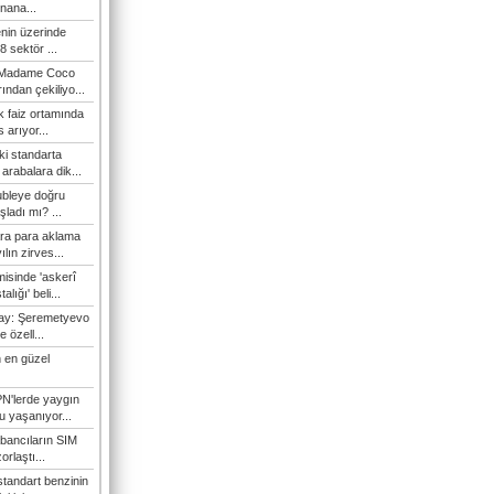
nana...
enin üzerinde
 sektör ...
i Madame Coco
ndan çekiliyo...
 faiz ortamında
 arıyor...
ki standarta
arabalara dik...
ubleye doğru
ladı mı? ...
ra para aklama
ılın zirves...
isinde 'askerî
lığı' beli...
nay: Şeremetyevo
e özell...
 en güzel
N'lerde yaygın
u yaşanıyor...
bancıların SIM
orlaştı...
tandart benzinin