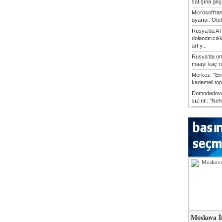
satışına geçic
Microsoft'ta
uyarısı: Otel
Rusya'da AT
dolandırıcılı
artıy...
Rusya'da or
maaşı kaç ru
Merkez: "En
kademeli top
Domodedovo
sızıntı: "Neh
Moskova İ