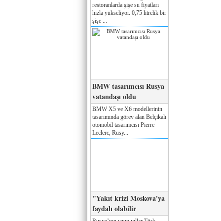
restoranlarda şişe su fiyatları
hızla yükseliyor. 0,75 litrelik bir
şişe ...
BMW tasarımcısı Rusya
vatandaşı oldu
BMW X5 ve X6 modellerinin
tasarımında görev alan Belçikalı
otomobil tasarımcısı Pierre
Leclerc, Rusy...
"Yakıt krizi Moskova'ya
faydalı olabilir
Rusya’nın uzun yıllar Türk