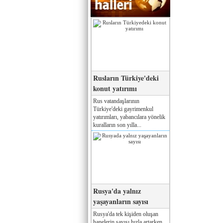
Rusların Türkiye'deki
konut yatırımı
Rus vatandaşlarının
Türkiye'deki gayrimenkul
yatırımları, yabancılara yönelik
kuralların son yılla...
Rusya'da yalnız
yaşayanların sayısı
Rusya'da tek kişiden oluşan
hanelerin sayısı hızla artarken