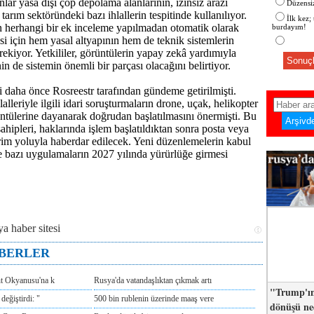
lar yasa dışı çöp depolama alanlarının, izinsiz arazi
Düzensiz
tarım sektöründeki bazı ihlallerin tespitinde kullanılıyor.
İlk kez;
 herhangi bir ek inceleme yapılmadan otomatik olarak
burdayım!
i için hem yasal altyapının hem de teknik sistemlerin
erekiyor. Yetkililer, görüntülerin yapay zekâ yardımıyla
Sonuçl
in de sistemin önemli bir parçası olacağını belirtiyor.
i daha önce Rosreestr tarafından gündeme getirilmişti.
alleriyle ilgili idari soruşturmaların drone, uçak, helikopter
tülerine dayanarak doğrudan başlatılmasını önermişti. Bu
hipleri, haklarında işlem başlatıldıktan sonra posta veya
irim yoluyla haberdar edilecek. Yeni düzenlemelerin kabul
e bazı uygulamaların 2027 yılında yürürlüğe girmesi
ABERLER
nt Okyanusu'na k
Rusya'da vatandaşlıktan çıkmak artı
"Trump'ın
değiştirdi: "
500 bin rublenin üzerinde maaş vere
dönüşü n