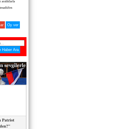
 aralıklarla
 tesadüfen
ar
 Patriot
eden?"