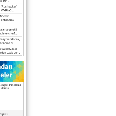
i izin ...
n 'Rus hacker'
l Wi-Fi ağ...
M'lerde
k katlanarak
talama emekli
bleye çıktı?...
flasyon artacak,
arlanma ol...
'da kimyasal
irden uzak dur...
nşaat