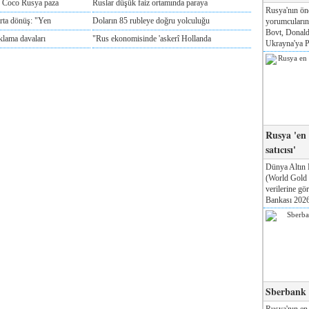
e Coco Rusya paza
Ruslar düşük faiz ortamında paraya
Rusya'nın ön
rta dönüş: "Yen
Doların 85 rubleye doğru yolculuğu
yorumcuları
Bovt, Donald
klama davaları
"Rus ekonomisinde 'askerî Hollanda
Ukrayna'ya Pa
Rusya 'en
satıcısı'
Dünya Altın 
(World Gold
verilerine g
Bankası 2026'
Sberbank T
Rusya'nın en