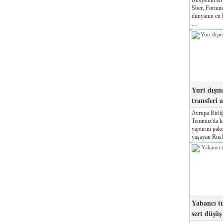
Sber, Fortune
dünyanın en b
...
Yurt dışın
transferi a
Avrupa Birliğ
Temmuz'da kab
yaptırım pake
yaşayan Rusla
Yabancı tu
sert düşüş