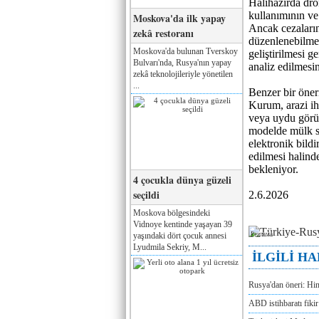
Halihazırda dron
kullanımının ve 
Moskova'da ilk yapay
Ancak cezaların
zekâ restoranı
düzenlenebilmes
Moskova'da bulunan Tverskoy
geliştirilmesi g
Bulvarı'nda, Rusya'nın yapay
analiz edilmesin
zekâ teknolojileriyle yönetilen
...
Benzer bir öner
Kurum, arazi ihl
veya uydu görün
modelde mülk sa
elektronik bild
edilmesi halind
bekleniyor.
4 çocukla dünya güzeli
seçildi
2.6.2026
Moskova bölgesindeki
Vidnoye kentinde yaşayan 39
Реклама
yaşındaki dört çocuk annesi
Lyudmila Sekriy, M...
İLGİLİ H
Rusya'dan öneri: Hi
ABD istihbaratı fikir 