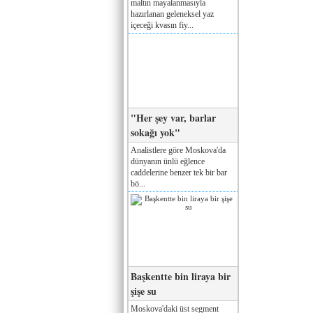
maltın mayalanmasıyla
hazırlanan geleneksel yaz
içeceği kvasın fiy...
"Her şey var, barlar
sokağı yok"
Analistlere göre Moskova'da
dünyanın ünlü eğlence
caddelerine benzer tek bir bar
bö...
Başkentte bin liraya bir
şişe su
Moskova'daki üst segment