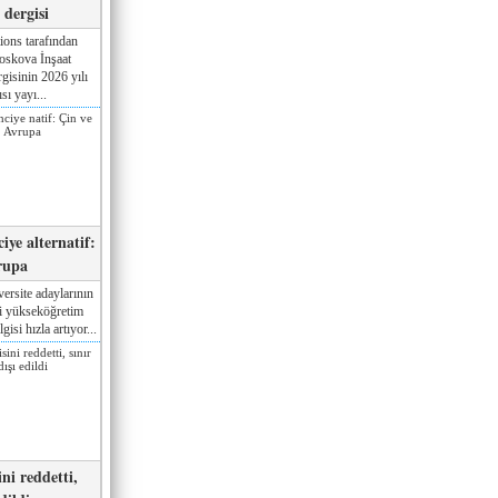
dergisi
ions tarafından
oskova İnşaat
gisinin 2026 yılı
sı yayı...
iye alternatif:
rupa
ersite adaylarının
ki yükseköğretim
gisi hızla artıyor...
ni reddetti,