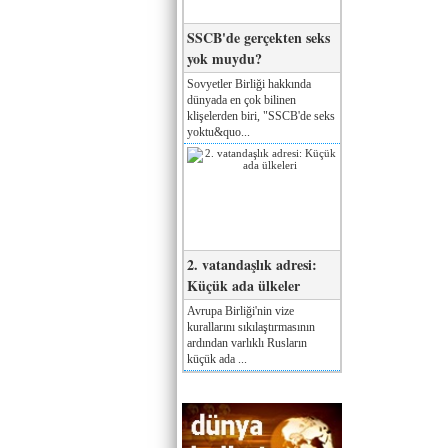
SSCB'de gerçekten seks
yok muydu?
Sovyetler Birliği hakkında
dünyada en çok bilinen
klişelerden biri, "SSCB'de seks
yoktu&quo...
2. vatandaşlık adresi:
Küçük ada ülkeler
Avrupa Birliği'nin vize
kurallarını sıkılaştırmasının
ardından varlıklı Rusların
küçük ada ...