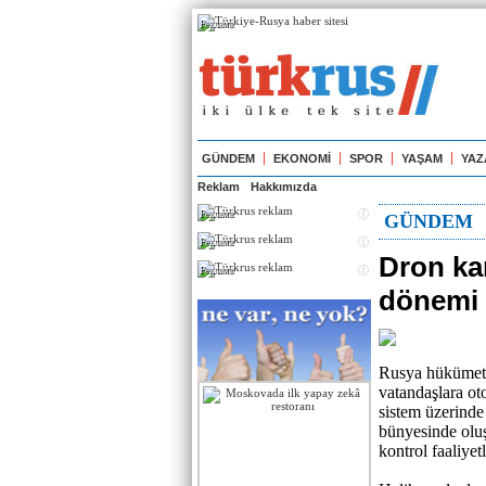
Реклама
GÜNDEM
EKONOMİ
SPOR
YAŞAM
YAZ
Reklam
Hakkımızda
Реклама
GÜNDEM
Реклама
Dron ka
Реклама
dönemi 
Rusya hükümeti, 
vatandaşlara ot
sistem üzerinde
bünyesinde oluş
kontrol faaliye