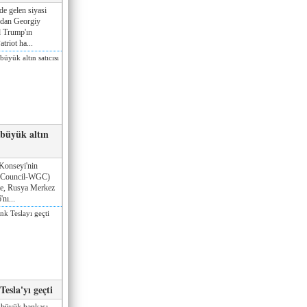
de gelen siyasi
ndan Georgiy
 Trump'ın
triot ha...
 büyük altın
Konseyi'nin
 Council-WGC)
öre, Rusya Merkez
nı...
esla'yı geçti
 büyük bankası