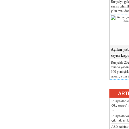
Rusya'ya gele
sayısı yılın i
yılın aynı dö
Açılan yab
sayısı kap
Rusya'da 2026
ayında yabanc
100 yeni şirk
rakam, yılın i
ART
Rusya'dan ön
Okyanusu'na
...
Rusya'da va
çıkmak artık
ABD istihbarat