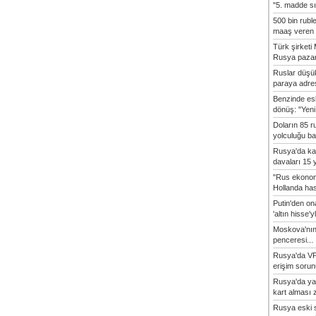
"5. madde sı
500 bin rubl
maaş veren 8
Türk şirket
Rusya pazarı
Ruslar düşük
paraya adres
Benzinde es
dönüş: "Yeni 
Doların 85 r
yolculuğu baş
Rusya'da ka
davaları 15 y
"Rus ekonom
Hollanda hasta
Putin'den o
'altın hisse'yl
Moskova'nın
penceresi...
Rusya'da VP
erişim sorun
Rusya'da ya
kart alması z
Rusya eski s