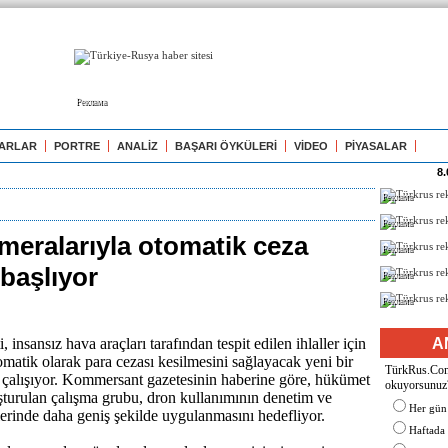
Реклама
ARLAR
PORTRE
ANALİZ
BAŞARI ÖYKÜLERİ
VİDEO
PİYASALAR
8.
Реклама
Реклама
meralarıyla otomatik ceza
Реклама
başlıyor
Реклама
Реклама
insansız hava araçları tarafından tespit edilen ihlaller için
A
omatik olarak para cezası kesilmesini sağlayacak yeni bir
TürkRus.Com'
 çalışıyor. Kommersant gazetesinin haberine göre, hükümet
okuyorsunuz
turulan çalışma grubu, dron kullanımının denetim ve
Her gün
tlerinde daha geniş şekilde uygulanmasını hedefliyor.
Haftada