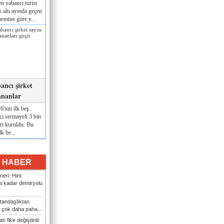
n yabancı turist
lk altı ayında geçen
nemine göre y...
ancı şirket
ananlar
'nın ilk beş
ı sermayeli 3 bin
et kuruldu. Bu
lk be...
I HABER
eri: Hint
 kadar demiryolu
tandaşlıktan
 çok daha paha...
ı fikir değiştirdi: