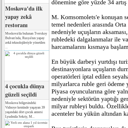
dönemine göre yüzde 34 artış 
Moskova'da ilk
yapay zekâ
M. Komsomolets'e konuşan sekt
restoranı
temel nedenleri arasında Orta
nedeniyle uçuşların aksaması, y
Moskova'da bulunan Tverskoy
rubledeki dalgalanmalar ile vat
Bulvarı'nda, Rusya'nın yapay
zekâ teknolojileriyle yönetilen
harcamalarını kısmaya başlama
...
En büyük darbeyi yurtdışı turi
destinasyonlara uçuşların dur
operatörleri iptal edilen seyah
milyarlarca ruble geri ödeme
4 çocukla dünya
Piyasa oyuncularına göre yalnı
güzeli seçildi
nedeniyle sektörün yaptığı ge
Moskova bölgesindeki
milyar rubleyi buldu. Özellikl
Vidnoye kentinde yaşayan 39
yaşındaki dört çocuk annesi
acenteler bu yükün altından k
Lyudmila Sekriy, M...