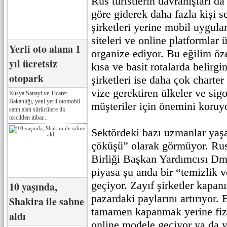
Rus turistlerin davranışları da
göre giderek daha fazla kişi se
şirketleri yerine mobil uygul
siteleri ve online platformlar
Yerli oto alana 1
organize ediyor. Bu eğilim öz
yıl ücretsiz
kısa ve basit rotalarda belirgi
otopark
şirketleri ise daha çok charter
vize gerektiren ülkeler ve sig
Rusya Sanayi ve Ticaret
Bakanlığı, yeni yerli otomobil
müşteriler için önemini koruy
satın alan sürücülere ilk
tescilden itibar...
Sektördeki bazı uzmanlar yaşa
çöküşü” olarak görmüyor. Rus
Birliği Başkan Yardımcısı Dmi
piyasa şu anda bir “temizlik 
geçiyor. Zayıf şirketler kapa
10 yaşında,
pazardaki paylarını artırıyor. 
Shakira ile sahne
tamamen kapanmak yerine fizik
aldı
online modele geçiyor ya da ye