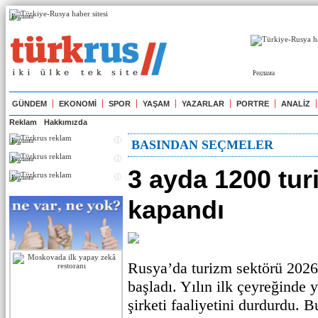
Реклама
Реклама
GÜNDEM
EKONOMİ
SPOR
YAŞAM
YAZARLAR
PORTRE
ANALİZ
Reklam
Hakkımızda
Реклама
BASINDAN SEÇMELER
Реклама
3 ayda 1200 tur
Реклама
kapandı
Rusya’da turizm sektörü 2026 
başladı. Yılın ilk çeyreğinde 
şirketi faaliyetini durdurdu. B