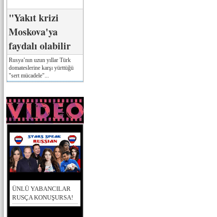
"Yakıt krizi
Moskova'ya
faydalı olabilir
Rusya’nın uzun yıllar Türk
domateslerine karşı yürttüğü
"sert mücadele"...
ÜNLÜ YABANCILAR
RUSÇA KONUŞURSA!