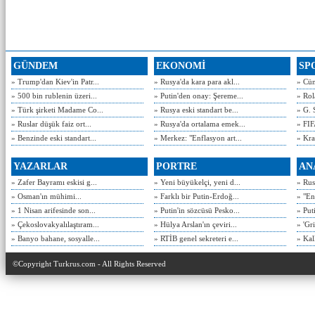
GÜNDEM
EKONOMİ
SP
» Trump'dan Kiev'in Patr...
» Rusya'da kara para akl...
» Cün
» 500 bin rublenin üzeri...
» Putin'den onay: Şereme...
» Rol
» Türk şirketi Madame Co...
» Rusya eski standart be...
» G. 
» Ruslar düşük faiz ort...
» Rusya'da ortalama emek...
» FIF
» Benzinde eski standart...
» Merkez: "Enflasyon art...
» Kra
YAZARLAR
PORTRE
AN
» Zafer Bayramı eskisi g...
» Yeni büyükelçi, yeni d...
» Rusy
» Osman'ın mühimi...
» Farklı bir Putin-Erdoğ...
» "En
» 1 Nisan arifesinde son...
» Putin'in sözcüsü Pesko...
» Put
» Çekoslovakyalılaştıram...
» Hülya Arslan'ın çeviri...
» 'Gri
» Banyo bahane, sosyalle...
» RTİB genel sekreteri e...
» Kal
©Copyright Turkrus.com - All Rights Reserved