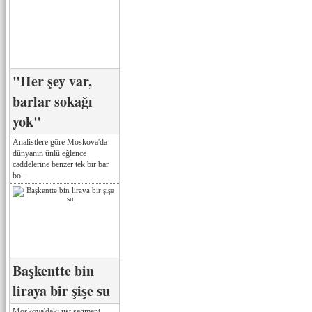
"Her şey var,
barlar sokağı
yok"
Analistlere göre Moskova'da
dünyanın ünlü eğlence
caddelerine benzer tek bir bar
bö...
Başkentte bin
liraya bir şişe su
Moskova'daki üst segment