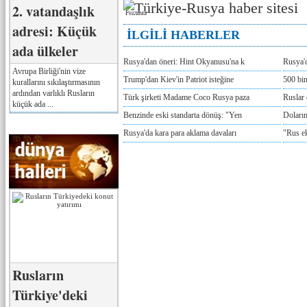
2. vatandaşlık
Реклама
adresi: Küçük
İLGİLİ HABERLER
ada ülkeler
Rusya'dan öneri: Hint Okyanusu'na k
Rusya'd
Avrupa Birliği'nin vize
Trump'dan Kiev'in Patriot isteğine
500 bin
kurallarını sıkılaştırmasının
ardından varlıklı Rusların
Türk şirketi Madame Coco Rusya paza
Ruslar 
küçük ada ...
Benzinde eski standarta dönüş: "Yen
Doların
Rusya'da kara para aklama davaları
"Rus e
Rusların
Türkiye'deki