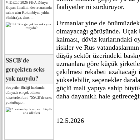
VIDEO// 2026 FIFA Dünya
faaliyetlerini sürdürüyor.
Kupası finalinin devre arasında
sahne alan Kolombiyalı yıldız
Shakira'ya, dans ...
Uzmanlar yine de önümüzdek
olmayacağı görüşünde. Uçak bi
kalması, döviz kurlarındaki oy
riskler ve Rus vatandaşlarını
düşüş sektör üzerindeki baskı
SSCB'de
uzmanlara göre küçük şirketle
gerçekten seks
çekilmesi rekabeti azaltacağı iç
yok muydu?
yükselebilir, seçenekler daralab
güçlü mali yapıya sahip büyük
Sovyetler Birliği hakkında
dünyada en çok bilinen
daha dayanıklı hale getireceğ
klişelerden biri, "SSCB'de seks
yoktu&quo...
12.5.2026