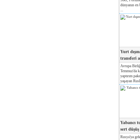
dünyanın en b
...
Yurt dışın
transferi a
Avrupa Birliğ
Temmuz'da kab
yaptırım pake
yaşayan Rusla
Yabancı tu
sert düşüş
Rusya'ya gele