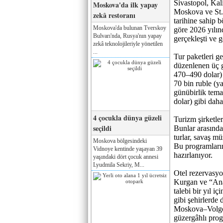
Sivastopol, Kal
Moskova'da ilk yapay
Moskova ve St. 
zekâ restoranı
tarihine sahip 
Moskova'da bulunan Tverskoy
göre 2026 yılı
Bulvarı'nda, Rusya'nın yapay
gerçekleşti ve g
zekâ teknolojileriyle yönetilen
...
Tur paketleri g
düzenlenen üç g
470–490 dolar) s
70 bin ruble (y
günübirlik tema
dolar) gibi daha
4 çocukla dünya güzeli
Turizm şirketleri
seçildi
Bunlar arasında
turlar, savaş mü
Moskova bölgesindeki
Bu programların
Vidnoye kentinde yaşayan 39
hazırlanıyor.
yaşındaki dört çocuk annesi
Lyudmila Sekriy, M...
Otel rezervasyo
Kurgan ve “Ana
talebi bir yıl i
gibi şehirlerde
Moskova–Volgogr
güzergâhlı prog