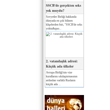
SSCB'de gerçekten seks
yok muydu?
Sovyetler Birliği hakkında
dünyada en çok bilinen
klişelerden biri, "SSCB'de seks
yoktu&quo...
2. vatandaşlık adresi:
Küçük ada ülkeler
Avrupa Birliği'nin vize
kurallarını sıkılaştırmasının
ardından varlıklı Rusların
küçük ada ...