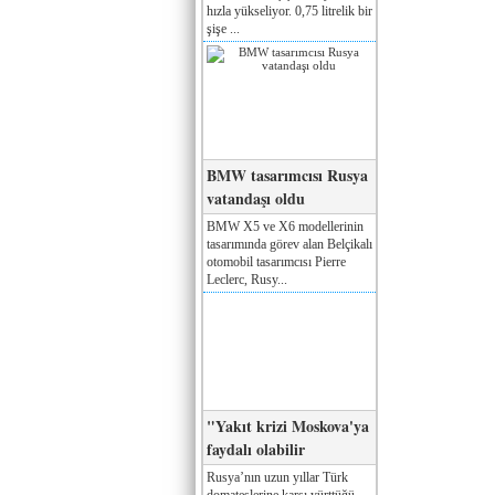
hızla yükseliyor. 0,75 litrelik bir
şişe ...
BMW tasarımcısı Rusya
vatandaşı oldu
BMW X5 ve X6 modellerinin
tasarımında görev alan Belçikalı
otomobil tasarımcısı Pierre
Leclerc, Rusy...
"Yakıt krizi Moskova'ya
faydalı olabilir
Rusya’nın uzun yıllar Türk
domateslerine karşı yürttüğü