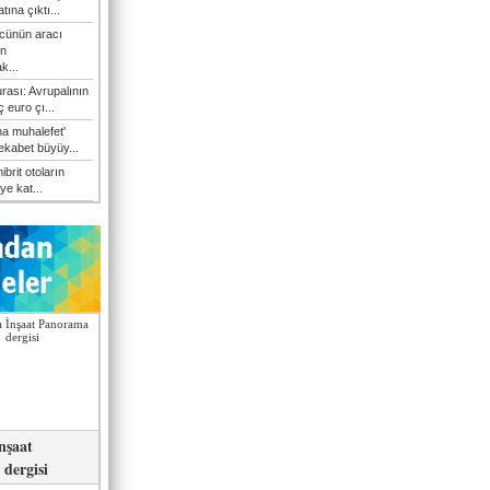
atına çıktı...
cünün aracı
n
k...
rası: Avrupalının
 euro çı...
a muhalefet'
rekabet büyüy...
hibrit otoların
ye kat...
nşaat
dergisi