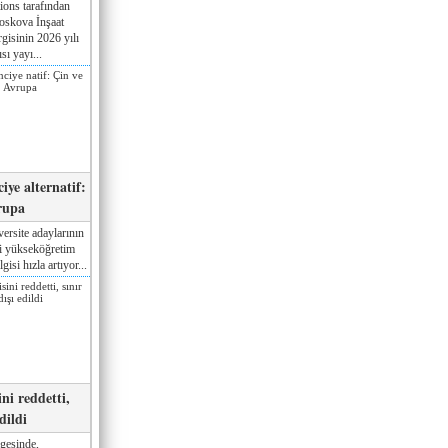
ions tarafından
oskova İnşaat
gisinin 2026 yılı
sı yayı...
iye alternatif:
rupa
ersite adaylarının
ki yükseköğretim
gisi hızla artıyor...
ni reddetti,
edildi
gesinde,