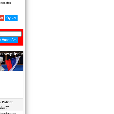
 tesadüfen
ar
 Patriot
eden?"
de gelen siyasi