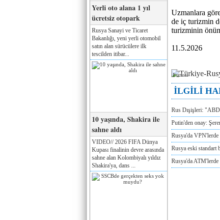
Yerli oto alana 1 yıl
Uzmanlara göre 
ücretsiz otopark
de iç turizmin d
turizminin önüm
Rusya Sanayi ve Ticaret
Bakanlığı, yeni yerli otomobil
satın alan sürücülere ilk
11.5.2026
tescilden itibar...
Реклама
İLGİLİ H
Rus Dışişleri: "ABD
10 yaşında, Shakira ile
Putin'den onay: Şere
sahne aldı
Rusya'da VPN'lerde 
VIDEO// 2026 FIFA Dünya
Rusya eski standart b
Kupası finalinin devre arasında
sahne alan Kolombiyalı yıldız
Rusya'da ATM'lerde d
Shakira'ya, dans ...