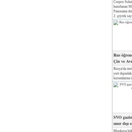
Corpex Solut
hazırlanan M
Panorama der
2. çeyrek sayı
Rus öğrenc
Çin ve Av
Rusya'da üniv
yurt dışında
kurumlarına il
SVO gazisi
sınır dışı 
Moskova böl