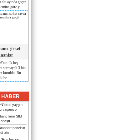
lk altı ayında geçen
nemine göre y...
ancı şirket
ananlar
'nın ilk beş
ı sermayeli 3 bin
et kuruldu. Bu
lk be...
I HABER
N'lerde yaygın
u yaşanıyor...
bancıların SIM
orlaştı...
tandart benzinin
i izin ...
n 'Rus hacker'