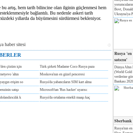
yorumcuları
bu artış, hem tarih bilincine olan ilginin güçlenmesi hem
Bovt, Donald
esteklenmesiyle bağlantılı. Bu nedenle askeri tarih
Ukrayna'ya Pa
üzdeki yıllarda da büyümesini sürdürmesi bekleniyor.
Rusya 'en
ABERLER
satıcısı'
'den çözüm için
Türk şirketi Madame Coco Rusya paza
Dünya Altın 
(World Gold
metyevo 'altın
Moskova'nın en güzel penceresi
verilerine g
Bankası 2026'
yaygın erişim so
Rusya'da yabancıların SIM kart alma
enzinin satışı
Microsoft'tan 'Rus hacker' uyarısı:
olandırıcılık k
Rusya'da ortalama emekli maaşı kaç
Sberbank T
Rusya'nın en
Sber, Fortune