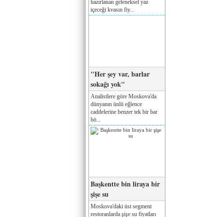
hazırlanan geleneksel yaz
içeceği kvasın fiy...
"Her şey var, barlar
sokağı yok"
Analistlere göre Moskova'da
dünyanın ünlü eğlence
caddelerine benzer tek bir bar
bö...
Başkentte bin liraya bir
şişe su
Moskova'daki üst segment
restoranlarda şişe su fiyatları