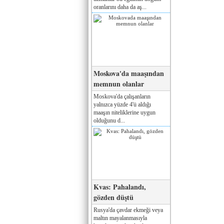
oranlarını daha da aş...
Moskova'da maaşından
memnun olanlar
Moskova'da çalışanların
yalnızca yüzde 4'ü aldığı
maaşın niteliklerine uygun
olduğunu d...
Kvas: Pahalandı,
gözden düştü
Rusya'da çavdar ekmeği veya
maltın mayalanmasıyla