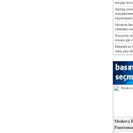
borçları iki k
Sarhoş sürü
müsaderede
kaçamayaca
Ukrayna fatu
cebinden kaç
Rusya'da 'an
ünvanı için 
Elektrikli ve 
satış payı iki
Moskova İ
Panorama 