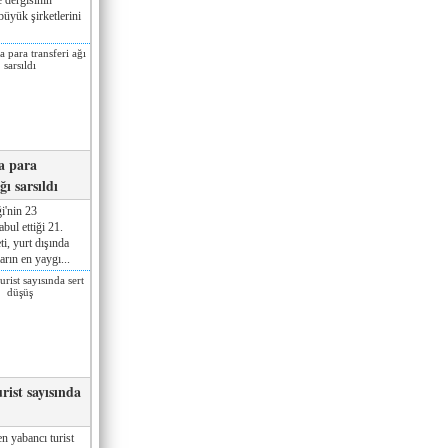
üyük şirketlerini
a para
ğı sarsıldı
i'nin 23
ul ettiği 21.
ti, yurt dışında
rın en yaygı...
rist sayısında
n yabancı turist