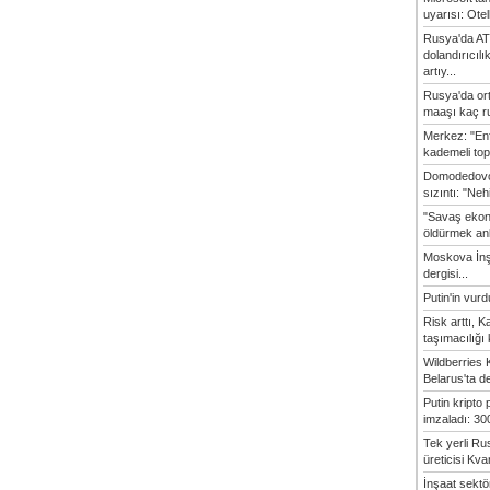
uyarısı: Otel
Rusya'da AT
dolandırıcılı
artıy...
Rusya'da or
maaşı kaç ru
Merkez: "En
kademeli top
Domodedovo
sızıntı: "Neh
"Savaş ekon
öldürmek anl
Moskova İn
dergisi...
Putin'in vur
Risk arttı, 
taşımacılığı
Wildberries 
Belarus'ta d
Putin kripto
imzaladı: 300
Tek yerli Ru
üreticisi Kvan
İnşaat sekt