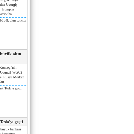
ndan Georgiy
 Trump'ın
triot ha...
 büyük altın
Konseyi'nin
 Council-WGC)
öre, Rusya Merkez
nı...
esla'yı geçti
 büyük bankası
 dergisinin