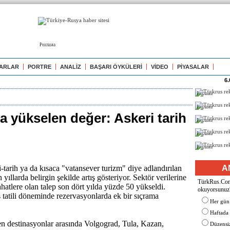
Реклама
ARLAR
PORTRE
ANALİZ
BAŞARI ÖYKÜLERİ
VİDEO
PİYASALAR
6.
Реклама
Реклама
a yükselen değer: Askeri tarih
Реклама
Реклама
Реклама
-tarih ya da kısaca "vatansever turizm" diye adlandırılan
A
 yıllarda belirgin şekilde artış gösteriyor. Sektör verilerine
TürkRus.Com'
ahatlere olan talep son dört yılda yüzde 50 yükseldi.
okuyorsunuz
 tatili döneminde rezervasyonlarda ek bir sıçrama
Her gün
Haftada
en destinasyonlar arasında Volgograd, Tula, Kazan,
Düzensiz