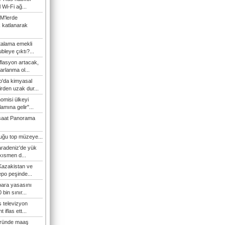
l Wi-Fi ağ...
M'lerde
k katlanarak
talama emekli
bleye çıktı?...
flasyon artacak,
arlanma ol...
'da kimyasal
irden uzak dur...
omisi ülkeyi
amına gelir"...
şaat Panorama
duğu top müzeye...
Karadeniz'de yük
 kısmen d...
Kazakistan ve
epo peşinde...
 para yasasını
 bin sınır...
s televizyon
t iflas ett...
öründe maaş