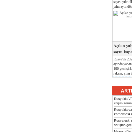
sayısı yılın i
yılın aynı dö
Açılan yab
sayısı kap
Rusya'da 2026
ayında yabanc
100 yeni şirk
rakam, yılın i
ART
Rusya'da VP
erişim sorun
Rusya'da ya
kart alması z
Rusya eski s
satışına geçic
Microsoft'ta