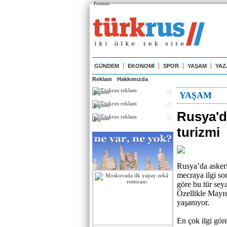
Реклама
GÜNDEM
EKONOMİ
SPOR
YAŞAM
YAZ
Reklam
Hakkımızda
Реклама
YAŞAM
Реклама
Rusya'd
Реклама
turizmi
Rusya’da askeri
mecraya ilgi son
göre bu tür sey
Özellikle Mayıs
yaşanıyor.
En çok ilgi gör