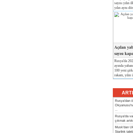
sayısı yılın i
yılın aynı dö
Açılan yab
sayısı kap
Rusya'da 2026
ayında yabanc
100 yeni şirk
rakam, yılın i
ART
Rusya'dan ön
Okyanusu'na
...
Rusya'da va
çıkmak artık
Musk'dan Uk
Starlink taleb