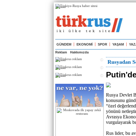
Реклама
GÜNDEM
EKONOMİ
SPOR
YAŞAM
YAZ
Reklam
Hakkımızda
Реклама
Rusyadan Se
Реклама
Putin'de
Реклама
Rusya Devlet Ba
konusunu gündem
“özel değerlendi
yönünü netleşti
Avrasya Ekonomi
vurgulayarak bu
Rus lider, bu av