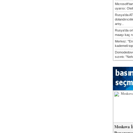
Microsoft'ta
uyarısı: Otel
Rusya'da AT
dolandırıcılı
artıy...
Rusya'da or
maaşı kaç ru
Merkez: "En
kademeli top
Domodedovo
sızıntı: "Neh
Moskova İ
Panorama 