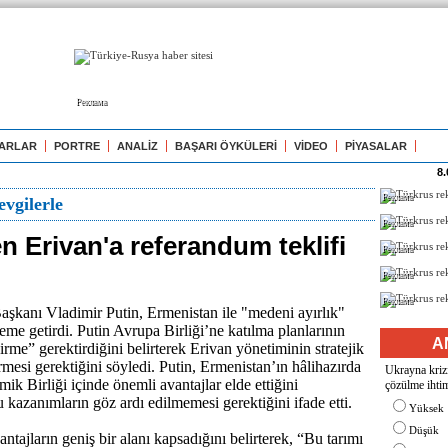
Реклама
ARLAR
PORTRE
ANALİZ
BAŞARI ÖYKÜLERİ
VİDEO
PİYASALAR
8.
Реклама
vgilerle
Реклама
n Erivan'a referandum teklifi
Реклама
Реклама
Реклама
şkanı Vladimir Putin, Ermenistan ile "medeni ayırlık"
e getirdi. Putin Avrupa Birliği’ne katılma planlarının
A
rme” gerektirdiğini belirterek Erivan yönetiminin stratejik
rmesi gerektiğini söyledi. Putin, Ermenistan’ın hâlihazırda
Ukrayna krizi
k Birliği içinde önemli avantajlar elde ettiğini
çözülme ihtim
 kazanımların göz ardı edilmemesi gerektiğini ifade etti.
Yüksek
Düşük
antajların geniş bir alanı kapsadığını belirterek, “Bu tarımı