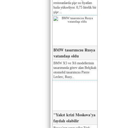
restoranlarda şişe su fiyatları
hızla yükseliyor. 0,75 litrelik bir
şişe ...
BMW tasarımcısı Rusya
vatandaşı oldu
BMW X5 ve X6 modellerinin
tasarımında görev alan Belçikalı
otomobil tasarımcısı Pierre
Leclerc, Rusy...
"Yakıt krizi Moskova'ya
faydalı olabilir
Rusya’nın uzun yıllar Türk