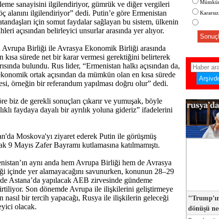
Mümkün
işleme sanayisini ilgilendiriyor, gümrük ve diğer vergileri
göç alanını ilgilendiriyor” dedi. Putin’e göre Ermenistan
Kararsı
tandaşları için somut faydalar sağlayan bu sistem, ülkenin
ihleri açısından belirleyici unsurlar arasında yer alıyor.
Sonuçl
n Avrupa Birliği ile Avrasya Ekonomik Birliği arasında
kısa sürede net bir karar vermesi gerektiğini belirterek
ısında bulundu. Rus lider, “Ermenistan halkı açısından da,
 ekonomik ortak açısından da mümkün olan en kısa sürede
mesi, örneğin bir referandum yapılması doğru olur” dedi.
re biz de gerekli sonuçları çıkarır ve yumuşak, böyle
ıklı faydaya dayalı bir ayrılık yoluna gideriz” ifadelerini
n'da Moskova'yı ziyaret ederek Putin ile görüşmüş
cak 9 Mayıs Zafer Bayramı kutlamasına katılmamıştı.
istan’ın aynı anda hem Avrupa Birliği hem de Avrasya
ği içinde yer alamayacağını savunurken, konunun 28–29
inde Astana’da yapılacak AEB zirvesinde gündeme
irtiliyor. Son dönemde Avrupa ile ilişkilerini geliştirmeye
"Trump'ın
n nasıl bir tercih yapacağı, Rusya ile ilişkilerin geleceği
eyici olacak.
dönüşü n