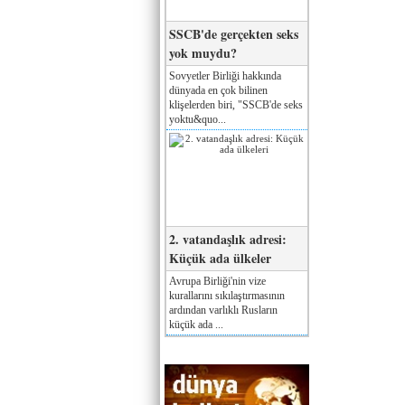
SSCB'de gerçekten seks
yok muydu?
Sovyetler Birliği hakkında
dünyada en çok bilinen
klişelerden biri, "SSCB'de seks
yoktu&quo...
2. vatandaşlık adresi:
Küçük ada ülkeler
Avrupa Birliği'nin vize
kurallarını sıkılaştırmasının
ardından varlıklı Rusların
küçük ada ...