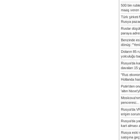
500 bin rubl
maaş veren 8
Türk şirket
Rusya pazarı
Ruslar düşük
paraya adres
Benzinde es
dönüş: "Yeni 
Doların 85 r
yolculuğu baş
Rusya'da ka
davaları 15 y
"Rus ekonom
Hollanda hasta
Putin'den o
'altın hisse'yl
Moskova'nın
penceresi...
Rusya'da VP
erişim sorun
Rusya'da ya
kart alması z
Rusya eski s
satışına geçic