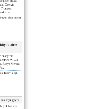
de gelen siyasi
ndan Georgiy
 Trump'ın
triot ha...
 büyük altın
Konseyi'nin
 Council-WGC)
öre, Rusya Merkez
nı...
esla'yı geçti
 büyük bankası