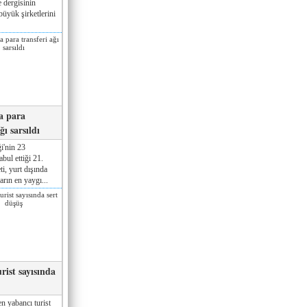
 dergisinin
üyük şirketlerini
a para
ğı sarsıldı
i'nin 23
ul ettiği 21.
ti, yurt dışında
rın en yaygı...
rist sayısında
n yabancı turist