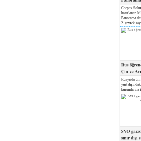
Corpex Solut
hazırlanan M
Panorama der
2. çeyrek sayı
Rus öğrenc
Çin ve Av
Rusya'da üniv
yurt dışında
kurumlarına il
SVO gazisi
sınır dışı 