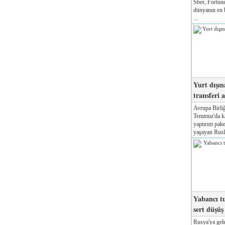
Sber, Fortune
dünyanın en b
...
Yurt dışın
transferi a
Avrupa Birliğ
Temmuz'da kab
yaptırım pake
yaşayan Rusla
Yabancı tu
sert düşüş
Rusya'ya gele