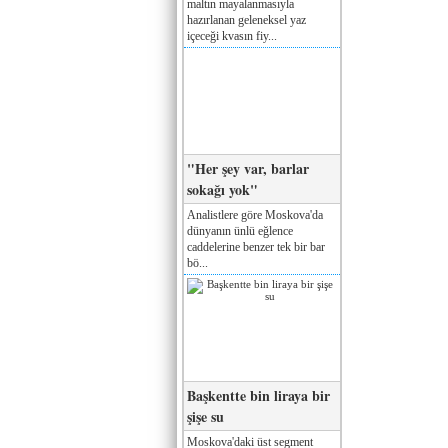
maltın mayalanmasıyla
hazırlanan geleneksel yaz
içeceği kvasın fiy...
"Her şey var, barlar
sokağı yok"
Analistlere göre Moskova'da
dünyanın ünlü eğlence
caddelerine benzer tek bir bar
bö...
Başkentte bin liraya bir
şişe su
Moskova'daki üst segment