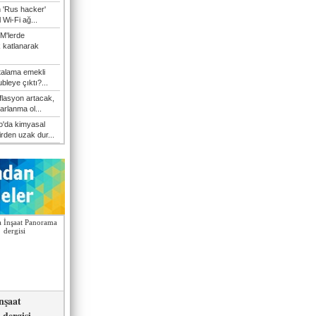
n 'Rus hacker'
l Wi-Fi ağ...
M'lerde
k katlanarak
talama emekli
bleye çıktı?...
flasyon artacak,
arlanma ol...
'da kimyasal
irden uzak dur...
nşaat
dergisi