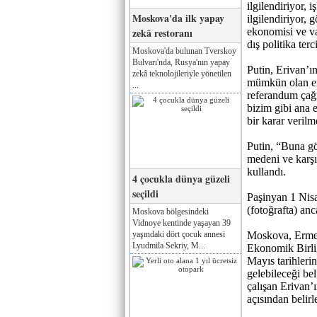
ilgilendiriyor, 
Moskova'da ilk yapay
ilgilendiriyor, 
zekâ restoranı
ekonomisi ve va
dış politika terc
Moskova'da bulunan Tverskoy
Bulvarı'nda, Rusya'nın yapay
Putin, Erivan’ı
zekâ teknolojileriyle yönetilen
mümkün olan en 
...
referandum çağr
bizim gibi ana
bir karar veril
Putin, “Buna gö
medeni ve karşıl
kullandı.
4 çocukla dünya güzeli
seçildi
Paşinyan 1 Nisa
(fotoğrafta) an
Moskova bölgesindeki
Vidnoye kentinde yaşayan 39
yaşındaki dört çocuk annesi
Moskova, Ermen
Lyudmila Sekriy, M...
Ekonomik Birli
Mayıs tarihler
gelebileceği bel
çalışan Erivan’ı
açısından belirl