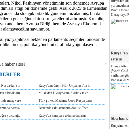
Rusya'nın ön
maları,
Nikol Pashinyan
yönetiminin son dönemde Avrupa
yorumcuları
adımları attığı bir dönemde geldi. Aralık 2025’te Ermenistan
Bovt, Donald
iği arasında stratejik ortaklık gündemi imzalanmış, bu da
Ukrayna'ya Pa
kilerin geleceğine dair soru işaretlerini artırmıştı. Kremlin,
aynı anda hem Avrupa Birliği hem de
Avrasya Ekonomik
er alamayacağını savunuyor.
bu yaz yapılması beklenen parlamento seçimleri öncesinde
ar ülkenin dış politika yönelimi etrafında yoğunlaşıyor.
Rusya 'en
satıcısı'
Dünya Altın 
(World Gold
ABERLER
verilerine g
Bankası 2026'
m Rusya'dan sın
Rusya'dan öneri: Hint Okyanusu'na k
tan çıkmak artı
Musk'dan Ukrayna'nın Starlink taleb
rinde maaş vere
Türk şirketi Madame Coco Rusya paza
tamında paraya
Benzinde eski standarta dönüş: "Yen
doğru yolculuğu
Rusya'da kara para aklama davaları
Sberbank T
Rusya'nın en