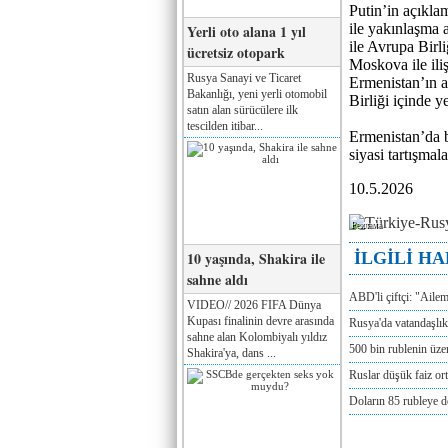
Putin’in açıkla
ile yakınlaşma 
Yerli oto alana 1 yıl
ile Avrupa Birl
ücretsiz otopark
Moskova ile iliş
Rusya Sanayi ve Ticaret
Ermenistan’ın 
Bakanlığı, yeni yerli otomobil
Birliği
içinde y
satın alan sürücülere ilk
tescilden itibar...
Ermenistan’da 
siyasi tartışmal
10.5.2026
Реклама
10 yaşında, Shakira ile
İLGİLİ H
sahne aldı
ABD'li çiftçi: "Aile
VIDEO// 2026 FIFA Dünya
Kupası finalinin devre arasında
Rusya'da vatandaşlık
sahne alan Kolombiyalı yıldız
500 bin rublenin üze
Shakira'ya, dans ...
Ruslar düşük faiz or
Doların 85 rubleye 