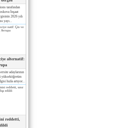
ions tarafından
oskova İnşaat
gisinin 2026 yılı
sı yayı...
iye alternatif:
rupa
ersite adaylarının
ki yükseköğretim
gisi hızla artıyor...
ni reddetti,
edildi