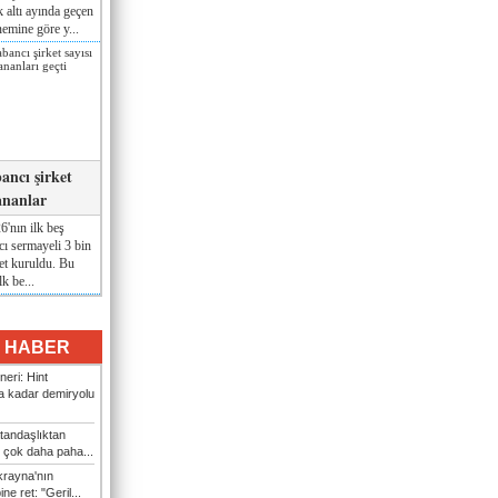
lk altı ayında geçen
nemine göre y...
ancı şirket
ananlar
'nın ilk beş
ı sermayeli 3 bin
et kuruldu. Bu
lk be...
I HABER
eri: Hint
 kadar demiryolu
tandaşlıktan
 çok daha paha...
rayna'nın
ine ret: "Geril...