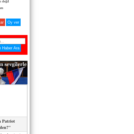
 değil
zım
ar
 Patriot
eden?"