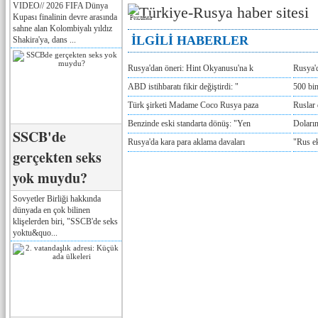
VIDEO// 2026 FIFA Dünya
Kupası finalinin devre arasında
Реклама
sahne alan Kolombiyalı yıldız
İLGİLİ HABERLER
Shakira'ya, dans ...
Rusya'dan öneri: Hint Okyanusu'na k
Rusya'd
ABD istihbaratı fikir değiştirdi: "
500 bin
Türk şirketi Madame Coco Rusya paza
Ruslar 
Benzinde eski standarta dönüş: "Yen
Doların
SSCB'de
Rusya'da kara para aklama davaları
"Rus e
gerçekten seks
yok muydu?
Sovyetler Birliği hakkında
dünyada en çok bilinen
klişelerden biri, "SSCB'de seks
yoktu&quo...