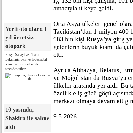
iş, 132 bin kişi çalışma, 101 b
amacıyla ülkeye geldi.
Orta Asya ülkeleri genel olarak
Yerli oto alana 1
Tacikistan’dan 1 milyon 400 b
yıl ücretsiz
983 bin kişi Rusya’ya giriş ya
otopark
gelenlerin büyük kısmı da ça
etti.
Rusya Sanayi ve Ticaret
Bakanlığı, yeni yerli otomobil
satın alan sürücülere ilk
Ayrıca Abhazya, Belarus, Er
tescilden itibar...
ve Moğolistan da Rusya’ya en
ülkeler arasında yer aldı. Bu 
özellikle iş gücü göçü açısınd
merkezi olmaya devam ettiğini
10 yaşında,
9.5.2026
Shakira ile sahne
aldı