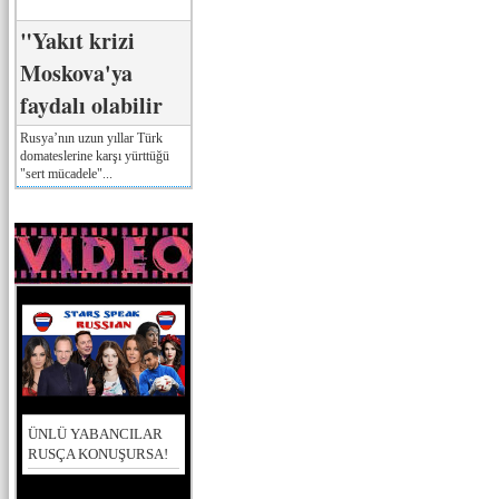
"Yakıt krizi
Moskova'ya
faydalı olabilir
Rusya’nın uzun yıllar Türk
domateslerine karşı yürttüğü
"sert mücadele"...
ÜNLÜ YABANCILAR
RUSÇA KONUŞURSA!