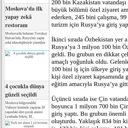
200 bin Kazakistan vatandaşı g
Moskova'da ilk
büyük bölümü özel ziyaret am
yapay zekâ
ederken, 245 bini çalışma, 99 
restoranı
turizm için Rusya’ya giriş yap
Moskova'da bulunan Tverskoy
İkinci sırada Özbekistan yer a
Bulvarı'nda, Rusya'nın yapay
zekâ teknolojileriyle yönetilen
Rusya’ya 3 milyon 100 bin Öz
...
geldi. Bu grubun en dikkat çek
amaçlı yoğunluk oldu. Gelenl
100 bini iş için ülkeye giriş y
kişi özel ziyaret kapsamında g
eğitim amacıyla Rusya’ya gitt
4 çocukla dünya
güzeli seçildi
Üçüncü sırada ise Çin vatanda
Moskova bölgesindeki
boyunca 1 milyon 700 bin Çi
Vidnoye kentinde yaşayan 39
yaşındaki dört çocuk annesi
giriş yaptı. Bu grubun önemli 
Lyudmila Sekriy, M...
oluşturdu. Yaklaşık 834 bin ki