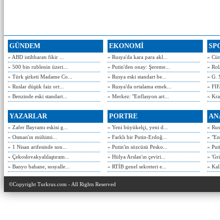
GÜNDEM
EKONOMİ
SP
» ABD istihbaratı fikir ...
» Rusya'da kara para akl...
» Cün
» 500 bin rublenin üzeri...
» Putin'den onay: Şereme...
» Rol
» Türk şirketi Madame Co...
» Rusya eski standart be...
» G. 
» Ruslar düşük faiz ort...
» Rusya'da ortalama emek...
» FIF
» Benzinde eski standart...
» Merkez: "Enflasyon art...
» Kra
YAZARLAR
PORTRE
AN
» Zafer Bayramı eskisi g...
» Yeni büyükelçi, yeni d...
» Rusy
» Osman'ın mühimi...
» Farklı bir Putin-Erdoğ...
» "En
» 1 Nisan arifesinde son...
» Putin'in sözcüsü Pesko...
» Put
» Çekoslovakyalılaştıram...
» Hülya Arslan'ın çeviri...
» 'Gri
» Banyo bahane, sosyalle...
» RTİB genel sekreteri e...
» Kal
©Copyright Turkrus.com - All Rights Reserved