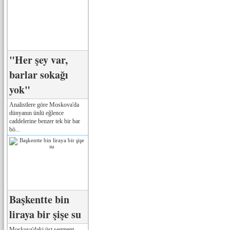
"Her şey var,
barlar sokağı
yok"
Analistlere göre Moskova'da
dünyanın ünlü eğlence
caddelerine benzer tek bir bar
bö...
Başkentte bin
liraya bir şişe su
Moskova'daki üst segment