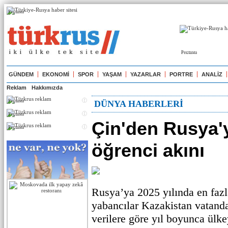
Реклама
Реклама
GÜNDEM
EKONOMİ
SPOR
YAŞAM
YAZARLAR
PORTRE
ANALİZ
Reklam
Hakkımızda
Реклама
DÜNYA HABERLERİ
Реклама
Çin'den Rusya'y
Реклама
öğrenci akını
Rusya’ya 2025 yılında en fazl
yabancılar Kazakistan vatanda
verilere göre yıl boyunca ülk