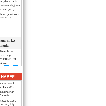
n yabancı turist
lk altı ayında geçen
nemine göre y...
ancı şirket
ananlar
'nın ilk beş
ı sermayeli 3 bin
et kuruldu. Bu
lk be...
I HABER
ev'in Patriot
t: "Bize de...
enin üzerinde
 sektör ...
i Madame Coco
ndan çekiliyo...