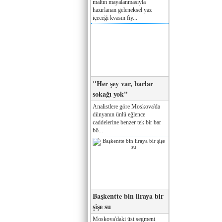
maltın mayalanmasıyla
hazırlanan geleneksel yaz
içeceği kvasın fiy...
"Her şey var, barlar
sokağı yok"
Analistlere göre Moskova'da
dünyanın ünlü eğlence
caddelerine benzer tek bir bar
bö...
Başkentte bin liraya bir
şişe su
Moskova'daki üst segment