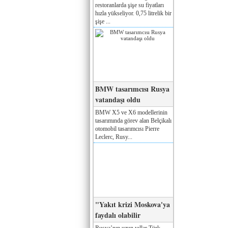
restoranlarda şişe su fiyatları
hızla yükseliyor. 0,75 litrelik bir
şişe ...
BMW tasarımcısı Rusya
vatandaşı oldu
BMW X5 ve X6 modellerinin
tasarımında görev alan Belçikalı
otomobil tasarımcısı Pierre
Leclerc, Rusy...
"Yakıt krizi Moskova'ya
faydalı olabilir
Rusya’nın uzun yıllar Türk