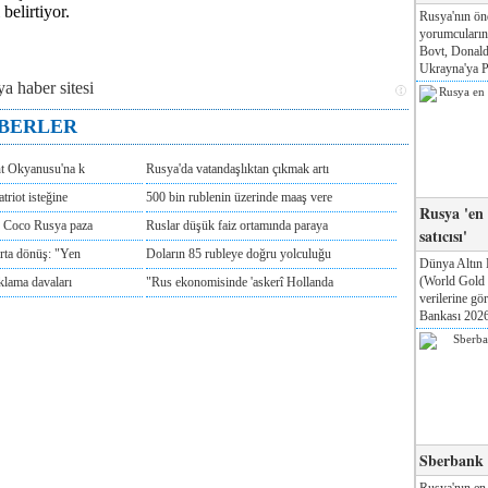
belirtiyor.
Rusya'nın ön
yorumcuları
Bovt, Donald
Ukrayna'ya Pa
ABERLER
nt Okyanusu'na k
Rusya'da vatandaşlıktan çıkmak artı
triot isteğine
500 bin rublenin üzerinde maaş vere
Rusya 'en
e Coco Rusya paza
Ruslar düşük faiz ortamında paraya
satıcısı'
rta dönüş: "Yen
Doların 85 rubleye doğru yolculuğu
Dünya Altın 
(World Gold
klama davaları
"Rus ekonomisinde 'askerî Hollanda
verilerine g
Bankası 2026'
Sberbank T
Rusya'nın en