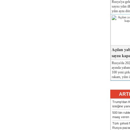
Rusya'ya gele
sayısı yılın i
yılın aynı dö
Açılan yab
sayısı kap
Rusya'da 2026
ayında yabanc
100 yeni şirk
rakam, yılın i
ART
Trump'dan Ki
isteğine yanı
500 bin rubl
maaş veren 8
Türk şirket
Rusya pazarı