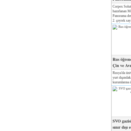
Corpex Solut
hazırlanan M
Panorama der
2. çeyrek sayı
Rus öğrenc
Çin ve Av
Rusya'da üniv
yurt dışında
kurumlarına il
SVO gazisi
sınır dışı 