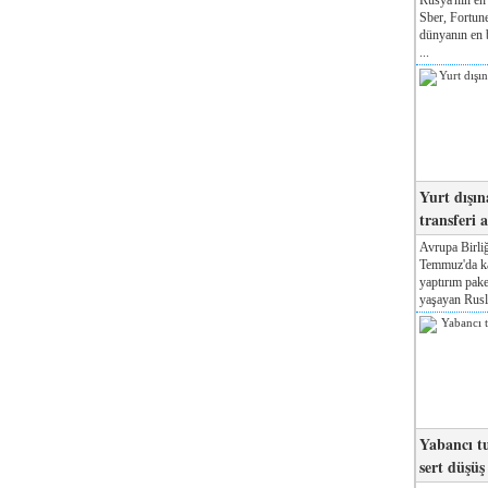
Sber, Fortune
dünyanın en b
...
Yurt dışın
transferi a
Avrupa Birliğ
Temmuz'da kab
yaptırım pake
yaşayan Rusla
Yabancı tu
sert düşüş