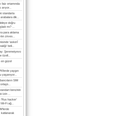
 faiz ortamında
 arıyor...
ki standarta
arabalara dik...
ubleye doğru
ladı mı? ...
ra para aklama
ılın zirves...
isinde 'askerî
lığı' beli...
nay: Şeremetyevo
e özell...
 en güzel
N'lerde yaygın
u yaşanıyor...
bancıların SIM
orlaştı...
tandart benzinin
i izin ...
n 'Rus hacker'
l Wi-Fi ağ...
M'lerde
k katlanarak