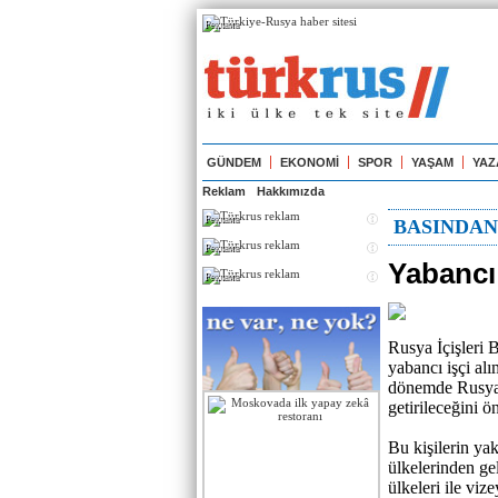
Реклама
GÜNDEM
EKONOMİ
SPOR
YAŞAM
YAZ
Reklam
Hakkımızda
Реклама
BASINDA
Реклама
Yabancı 
Реклама
Rusya İçişleri 
yabancı işçi alı
dönemde Rusya’
getirileceğini ö
Bu kişilerin ya
ülkelerinden ge
ülkeleri ile viz