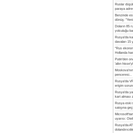
Ruslar düşük
paraya adres
Benzinde es
dönüş: "Yeni 
Doların 85 r
yolculuğu baş
Rusya'da ka
davaları 15 y
"Rus ekonom
Hollanda hasta
Putin'den o
'altın hisse'yl
Moskova'nın
penceresi...
Rusya'da VP
erişim sorun
Rusya'da ya
kart alması z
Rusya eski s
satışına geçic
Microsoft'ta
uyarısı: Otel
Rusya'da AT
dolandırıcılı