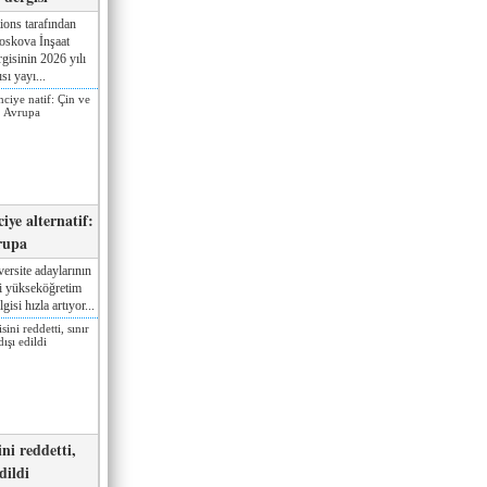
ions tarafından
oskova İnşaat
gisinin 2026 yılı
sı yayı...
iye alternatif:
rupa
ersite adaylarının
ki yükseköğretim
gisi hızla artıyor...
ni reddetti,
edildi