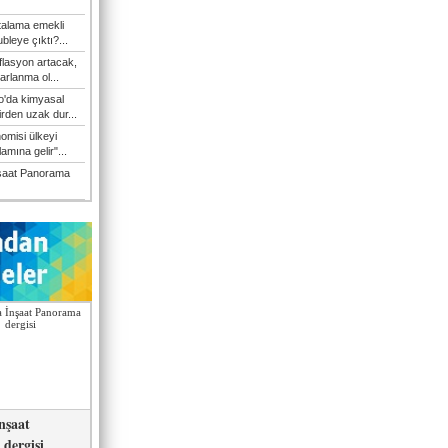
talama emekli
bleye çıktı?...
flasyon artacak,
arlanma ol...
'da kimyasal
irden uzak dur...
omisi ülkeyi
amına gelir"...
şaat Panorama
nşaat
dergisi