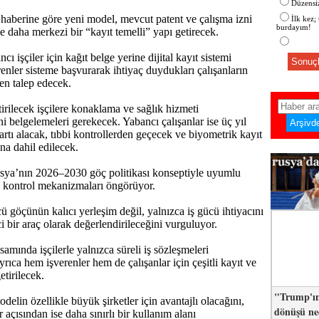
Düzensiz
aberine göre yeni model, mevcut patent ve çalışma izni
İlk kez;
burdayım!
e daha merkezi bir “kayıt temelli” yapı getirecek.
ı işçiler için kağıt belge yerine dijital kayıt sistemi
Sonuçl
renler sisteme başvurarak ihtiyaç duydukları çalışanların
ten talep edecek.
tirilecek işçilere konaklama ve sağlık hizmeti
i belgelemeleri gerekecek. Yabancı çalışanlar ise üç yıl
artı alacak, tıbbi kontrollerden geçecek ve biyometrik kayıt
na dahil edilecek.
ya’nın 2026–2030 göç politikası konseptiyle uyumlu
ı kontrol mekanizmaları öngörüyor.
ücü göçünün kalıcı yerleşim değil, yalnızca iş gücü ihtiyacını
i bir araç olarak değerlendirileceğini vurguluyor.
amında işçilerle yalnızca süreli iş sözleşmeleri
yrıca hem işverenler hem de çalışanlar için çeşitli kayıt ve
etirilecek.
"Trump'ın
elin özellikle büyük şirketler için avantajlı olacağını,
dönüşü n
 açısından ise daha sınırlı bir kullanım alanı