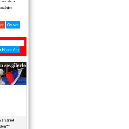
 aralıklarla
 tesadüfen
ar
 Patriot
eden?"