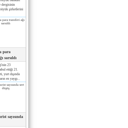
 dergisinin
üyük şirketlerini
a para
ğı sarsıldı
i'nin 23
ul ettiği 21.
ti, yurt dışında
rın en yaygı...
rist sayısında