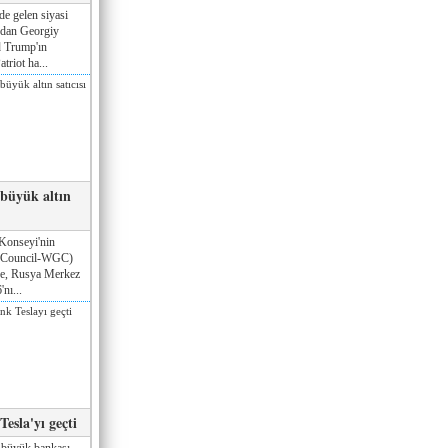
de gelen siyasi
ndan Georgiy
 Trump'ın
triot ha...
 büyük altın
Konseyi'nin
 Council-WGC)
öre, Rusya Merkez
nı...
esla'yı geçti
 büyük bankası