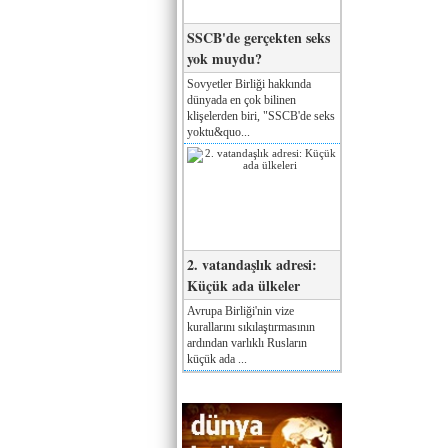
SSCB'de gerçekten seks
yok muydu?
Sovyetler Birliği hakkında
dünyada en çok bilinen
klişelerden biri, "SSCB'de seks
yoktu&quo...
2. vatandaşlık adresi:
Küçük ada ülkeler
Avrupa Birliği'nin vize
kurallarını sıkılaştırmasının
ardından varlıklı Rusların
küçük ada ...