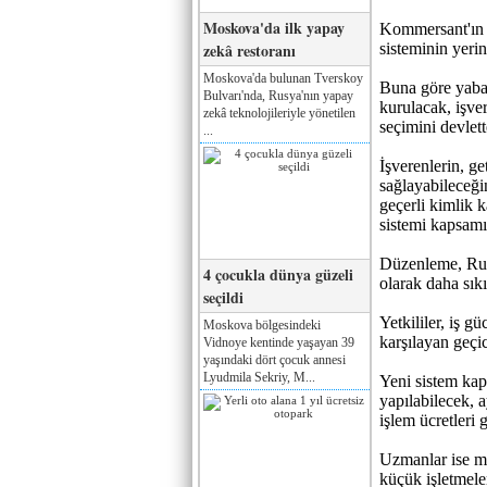
Moskova'da ilk yapay
Kommersant'ın h
zekâ restoranı
sisteminin yerin
Moskova'da bulunan Tverskoy
Buna göre yabanc
Bulvarı'nda, Rusya'nın yapay
kurulacak, işve
zekâ teknolojileriyle yönetilen
seçimini devlet
...
İşverenlerin, ge
sağlayabileceğin
geçerli kimlik k
sistemi kapsamı
Düzenleme, Rus
4 çocukla dünya güzeli
olarak daha sık
seçildi
Yetkililer, iş g
Moskova bölgesindeki
karşılayan geçic
Vidnoye kentinde yaşayan 39
yaşındaki dört çocuk annesi
Lyudmila Sekriy, M...
Yeni sistem kaps
yapılabilecek, a
işlem ücretleri g
Uzmanlar ise mod
küçük işletmeler