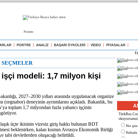
Реклама
ARLAR
PORTRE
ANALİZ
BAŞARI ÖYKÜLERİ
VİDEO
PİYASALAR
7.
Реклама
N SEÇMELER
Реклама
işçi modeli: 1,7 milyon kişi
Реклама
Реклама
Реклама
Bakanlığı, 2027–2030 yılları arasında uygulanacak organize
mı (orgnabor) deneyinin ayrıntılarını açıkladı. Bakanlık, bu
A
ya toplam 1,7 milyondan fazla yabancı işçinin
ngörüyor.
TürkRus.Com'
okuyorsunuz
klaşık üçte ikisinin vizesiz giriş hakkı bulunan BDT
Her gün
lmesi beklenirken, kalan kısmın Avrasya Ekonomik Birliği
Haftada
eye tabi devletlerden oluşacağı belirtildi.