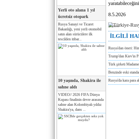
yaratabileceğini 
Yerli oto alana 1 yıl
8.5.2026
ücretsiz otopark
Rusya Sanayi ve Ticaret
Реклама
Bakanlığı, yeni yerli otomobil
satın alan sürücülere ilk
İLGİLİ H
tescilden itibar...
Rusya'dan öneri: Hi
Trump'dan Kiev'in Pa
Türk şirketi Madam
Benzinde eski standa
10 yaşında, Shakira ile
Rusya'da kara para a
sahne aldı
VIDEO// 2026 FIFA Dünya
Kupası finalinin devre arasında
sahne alan Kolombiyalı yıldız
Shakira'ya, dans ...