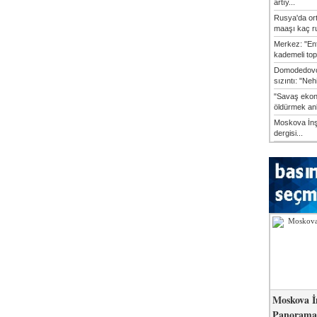
artıy...
Rusya'da or
maaşı kaç ru
Merkez: "En
kademeli top
Domodedovo
sızıntı: "Neh
"Savaş ekon
öldürmek anl
Moskova İn
dergisi...
Moskova İ
Panorama 