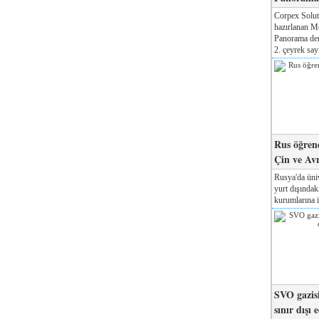
Corpex Solut
hazırlanan M
Panorama der
2. çeyrek sayı
Rus öğrenc
Çin ve Av
Rusya'da üniv
yurt dışında
kurumlarına il
SVO gazisi
sınır dışı 