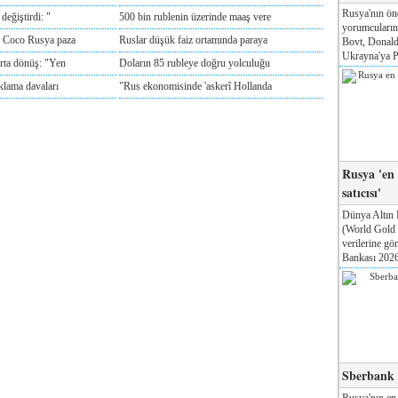
Rusya'nın ön
değiştirdi: "
500 bin rublenin üzerinde maaş vere
yorumcuları
e Coco Rusya paza
Ruslar düşük faiz ortamında paraya
Bovt, Donald
Ukrayna'ya Pa
rta dönüş: "Yen
Doların 85 rubleye doğru yolculuğu
klama davaları
"Rus ekonomisinde 'askerî Hollanda
Rusya 'en
satıcısı'
Dünya Altın 
(World Gold
verilerine g
Bankası 2026'
Sberbank T
Rusya'nın en