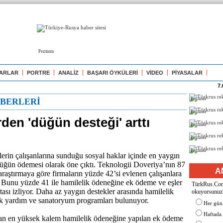
Реклама
ARLAR
PORTRE
ANALİZ
BAŞARI ÖYKÜLERİ
VİDEO
PİYASALAR
7.
Реклама
BERLERİ
Реклама
rden 'düğün desteği' arttı
Реклама
Реклама
Реклама
lerin çalışanlarına sunduğu sosyal haklar içinde en yaygın
üğün ödemesi olarak öne çıktı. Teknologii Doveriya’nın 87
A
 araştırmaya göre firmaların yüzde 42’si evlenen çalışanlara
 Bunu yüzde 41 ile hamilelik ödeneğine ek ödeme ve eşler
TürkRus.Com'
rtası izliyor. Daha az yaygın destekler arasında hamilelik
okuyorsunuz
jik yardım ve sanatoryum programları bulunuyor.
Her gün
Haftada
dan en yüksek kalem hamilelik ödeneğine yapılan ek ödeme