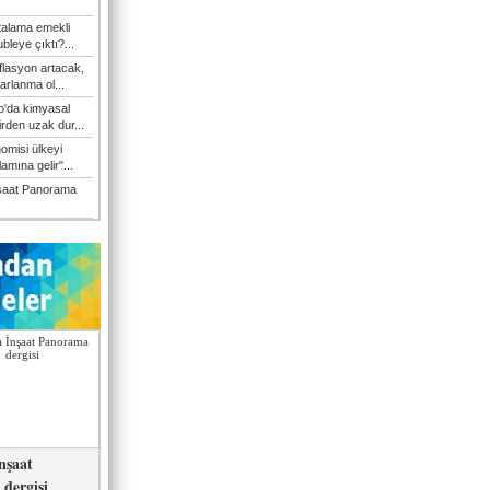
talama emekli
bleye çıktı?...
flasyon artacak,
arlanma ol...
'da kimyasal
irden uzak dur...
omisi ülkeyi
amına gelir"...
şaat Panorama
nşaat
dergisi