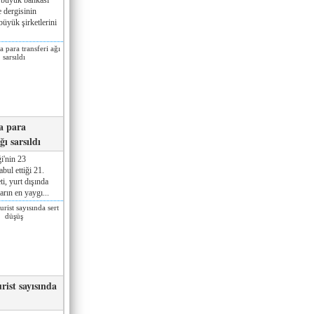
 dergisinin
üyük şirketlerini
a para
ğı sarsıldı
i'nin 23
ul ettiği 21.
ti, yurt dışında
rın en yaygı...
rist sayısında