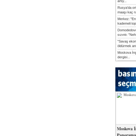
artıy...
Rusya'da or
maaşı kaç ru
Merkez: "En
kademeli top
Domodedovo
sızıntı: "Neh
"Savaş ekon
öldürmek anl
Moskova İn
dergisi...
Moskova İ
Panorama 