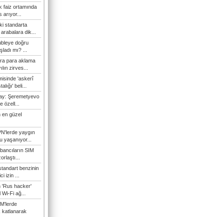
 faiz ortamında
 arıyor...
ki standarta
arabalara dik...
ubleye doğru
ladı mı? ...
ra para aklama
ılın zirves...
isinde 'askerî
lığı' beli...
nay: Şeremetyevo
e özell...
 en güzel
N'lerde yaygın
u yaşanıyor...
bancıların SIM
orlaştı...
tandart benzinin
i izin ...
n 'Rus hacker'
l Wi-Fi ağ...
M'lerde
k katlanarak