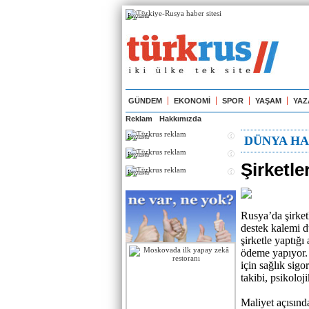
Реклама
GÜNDEM
EKONOMİ
SPOR
YAŞAM
YAZ
Reklam
Hakkımızda
Реклама
DÜNYA HA
Реклама
Şirketle
Реклама
Rusya’da şirket
destek kalemi d
şirketle yaptığı
ödeme yapıyor.
için sağlık sigo
takibi, psikolo
Maliyet açısın