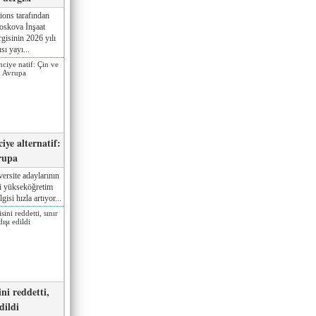
ions tarafından
oskova İnşaat
gisinin 2026 yılı
sı yayı...
iye alternatif:
rupa
ersite adaylarının
ki yükseköğretim
gisi hızla artıyor...
ni reddetti,
edildi