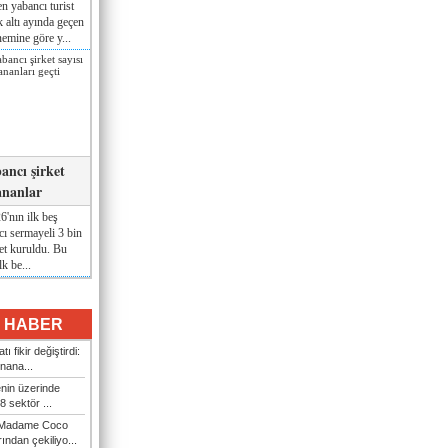
n yabancı turist
lk altı ayında geçen
nemine göre y...
ancı şirket
ananlar
'nın ilk beş
ı sermayeli 3 bin
et kuruldu. Bu
lk be...
I HABER
ı fikir değiştirdi:
nana...
enin üzerinde
 sektör ...
i Madame Coco
ndan çekiliyo...