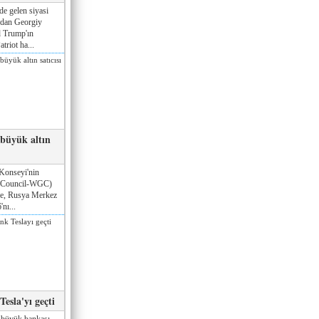
de gelen siyasi
ndan Georgiy
 Trump'ın
triot ha...
 büyük altın
Konseyi'nin
 Council-WGC)
öre, Rusya Merkez
nı...
esla'yı geçti
 büyük bankası