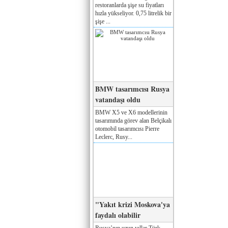
restoranlarda şişe su fiyatları
hızla yükseliyor. 0,75 litrelik bir
şişe ...
BMW tasarımcısı Rusya
vatandaşı oldu
BMW X5 ve X6 modellerinin
tasarımında görev alan Belçikalı
otomobil tasarımcısı Pierre
Leclerc, Rusy...
"Yakıt krizi Moskova'ya
faydalı olabilir
Rusya’nın uzun yıllar Türk