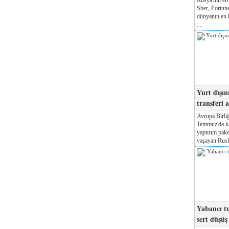
Sber, Fortune
dünyanın en b
...
Yurt dışın
transferi a
Avrupa Birliğ
Temmuz'da kab
yaptırım pake
yaşayan Rusla
Yabancı tu
sert düşüş