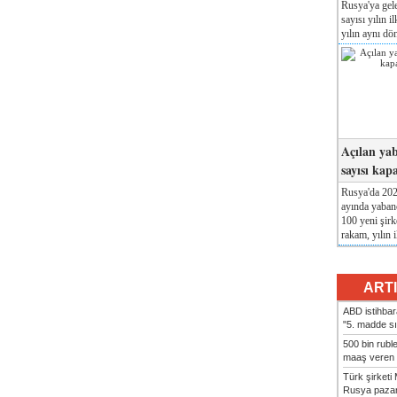
Rusya'ya gele
sayısı yılın i
yılın aynı dö
Açılan yab
sayısı kap
Rusya'da 2026
ayında yabanc
100 yeni şirk
rakam, yılın i
ART
ABD istihbarat
"5. madde sı
500 bin rubl
maaş veren 8
Türk şirket
Rusya pazarı