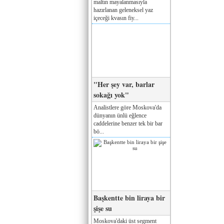
maltın mayalanmasıyla
hazırlanan geleneksel yaz
içeceği kvasın fiy...
"Her şey var, barlar
sokağı yok"
Analistlere göre Moskova'da
dünyanın ünlü eğlence
caddelerine benzer tek bir bar
bö...
Başkentte bin liraya bir
şişe su
Moskova'daki üst segment