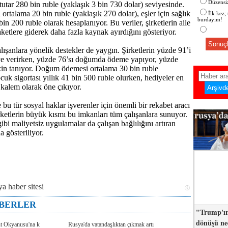
Düzensiz
tutar 280 bin ruble (yaklaşık 3 bin 730 dolar) seviyesinde.
rtalama 20 bin ruble (yaklaşık 270 dolar), eşler için sağlık
İlk kez;
burdayım!
 bin 200 ruble olarak hesaplanıyor. Bu veriler, şirketlerin aile
aketlere giderek daha fazla kaynak ayırdığını gösteriyor.
Sonuçl
lışanlara yönelik destekler de yaygın. Şirketlerin yüzde 91’i
ye verirken, yüzde 76’sı doğumda ödeme yapıyor, yüzde
zin tanıyor. Doğum ödemesi ortalama 30 bin ruble
cuk sigortası yıllık 41 bin 500 ruble olurken, hediyeler en
 kalem olarak öne çıkıyor.
bu tür sosyal haklar işverenler için önemli bir rekabet aracı
irketlerin büyük kısmı bu imkanları tüm çalışanlara sunuyor.
bi maliyetsiz uygulamalar da çalışan bağlılığını artıran
a gösteriliyor.
ABERLER
"Trump'ın
dönüşü n
nt Okyanusu'na k
Rusya'da vatandaşlıktan çıkmak artı