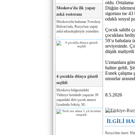
oldu. Ortalama 
Moskova'da ilk yapay
Düğün ödemesi o
zekâ restoranı
sigortası ise 43
odaklı sosyal p
Moskova'da bulunan Tverskoy
Bulvarı'nda, Rusya'nın yapay
Çocuk sahibi ça
zekâ teknolojileriyle yönetilen
çocuklara hedi
...
59’u babalara i
seviyesinde. Ço
düşük maliyetli
Uzmanlara göre 
haline geldi. Ş
Esnek çalışma gi
4 çocukla dünya güzeli
unsurlar arasınd
seçildi
Moskova bölgesindeki
8.5.2026
Vidnoye kentinde yaşayan 39
yaşındaki dört çocuk annesi
Lyudmila Sekriy, M...
Реклама
İLGİLİ H
Rusya'dan öneri: Hi