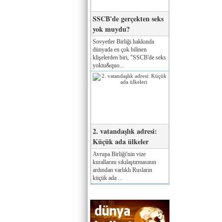
SSCB'de gerçekten seks
yok muydu?
Sovyetler Birliği hakkında
dünyada en çok bilinen
klişelerden biri, "SSCB'de seks
yoktu&quo...
2. vatandaşlık adresi:
Küçük ada ülkeler
Avrupa Birliği'nin vize
kurallarını sıkılaştırmasının
ardından varlıklı Rusların
küçük ada ...