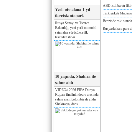
ABD istihbaratı fikir 
Yerli oto alana 1 yıl
Türk şirketi Madam
ücretsiz otopark
Benzinde eski standa
Rusya Sanayi ve Ticaret
Bakanlığı, yeni yerli otomobil
Rusya'da kara para a
satın alan sürücülere ilk
tescilden itibar...
10 yaşında, Shakira ile
sahne aldı
VIDEO// 2026 FIFA Dünya
Kupası finalinin devre arasında
sahne alan Kolombiyalı yıldız
Shakira'ya, dans ...