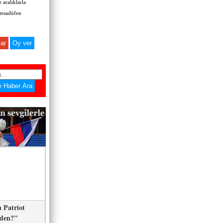
 aralıklarla
 tesadüfen
ar
 Patriot
eden?"