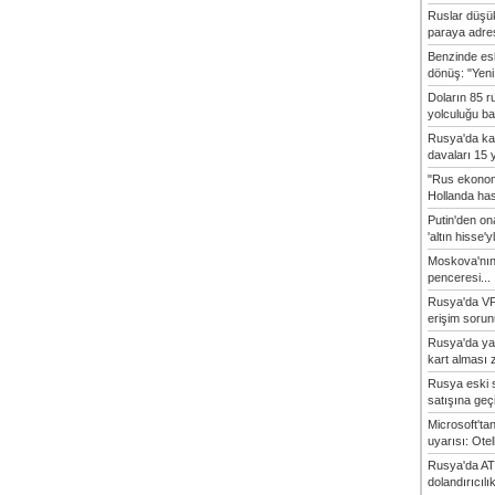
Ruslar düşük
paraya adres
Benzinde es
dönüş: "Yeni 
Doların 85 r
yolculuğu baş
Rusya'da ka
davaları 15 y
"Rus ekonom
Hollanda hasta
Putin'den o
'altın hisse'yl
Moskova'nın
penceresi...
Rusya'da VP
erişim sorun
Rusya'da ya
kart alması z
Rusya eski s
satışına geçic
Microsoft'ta
uyarısı: Otel
Rusya'da AT
dolandırıcılı