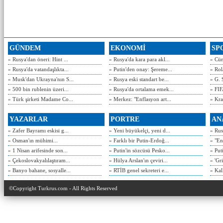
GÜNDEM
EKONOMİ
SP
» Rusya'dan öneri: Hint ...
» Rusya'da kara para akl...
» Cün
» Rusya'da vatandaşlıkta...
» Putin'den onay: Şereme...
» Rol
» Musk'dan Ukrayna'nın S...
» Rusya eski standart be...
» G. 
» 500 bin rublenin üzeri...
» Rusya'da ortalama emek...
» FIF
» Türk şirketi Madame Co...
» Merkez: "Enflasyon art...
» Kra
YAZARLAR
PORTRE
AN
» Zafer Bayramı eskisi g...
» Yeni büyükelçi, yeni d...
» Rusy
» Osman'ın mühimi...
» Farklı bir Putin-Erdoğ...
» "En
» 1 Nisan arifesinde son...
» Putin'in sözcüsü Pesko...
» Put
» Çekoslovakyalılaştıram...
» Hülya Arslan'ın çeviri...
» 'Gri
» Banyo bahane, sosyalle...
» RTİB genel sekreteri e...
» Kal
©Copyright Turkrus.com - All Rights Reserved