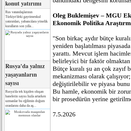
bandındaki dengesini korumas
konut yatırımı
Rus vatandaşlarının
Oleg Buklemişev – MGU Ek
Türkiye'deki gayrimenkul
yatırımları, yabancılara yönelik
Ekonomik Politika Araştırm
kuralların son yılla...
"Son birkaç aydır bütçe kuralı
yeniden başlatılması piyasada
yarattı. Mevcut işlem hacimler
belirleyici bir faktör olmakt
Rusya'da yalnız
Bütçe kuralı şu an çok zayıf 
yaşayanların
mekanizması olarak çalışıyor; 
sayısı
değiştirilebilir ve piyasa bunu
Bu hamle, ekonomik bir zorun
Rusya'da tek kişiden oluşan
hanelerin sayısı hızla artarken
bir prosedürün yerine getirilm
uzmanlar bu eğilimin doğum
oranlarını daha da aş...
7.5.2026