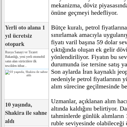
mekanizma, döviz piyasasında
önüne geçmeyi hedefliyor.
Yerli oto alana 1
Bütçe kuralı, petrol fiyatların
sınırlamak amacıyla uygulanıy
yıl ücretsiz
fiyatı varil başına 59 dolar se
otopark
çıktığında oluşan ek gelir döv
Rusya Sanayi ve Ticaret
yönlendiriliyor. Fiyatın bu se
Bakanlığı, yeni yerli otomobil
satın alan sürücülere ilk
durumunda ise tersine satış y
tescilden itibar...
Son aylarda İran kaynaklı jeop
nedeniyle petrol fiyatlarının 
alım sürecine geçilmesinde bel
Uzmanlar, açıklanan alım hacm
10 yaşında,
altında kaldığını belirtiyor. 
Shakira ile sahne
tahminlerde günlük alımların 
aldı
ruble seviyesinde olabileceğ