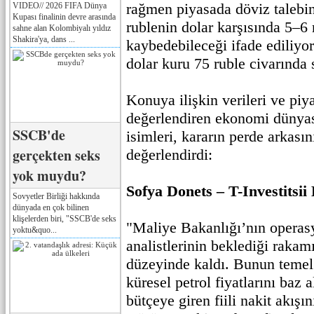
rağmen piyasada döviz talebini
VIDEO// 2026 FIFA Dünya
Kupası finalinin devre arasında
rublenin dolar karşısında 5–6 
sahne alan Kolombiyalı yıldız
Shakira'ya, dans ...
kaybedebileceği ifade ediliy
dolar kuru 75 ruble civarında 
Konuya ilişkin verileri ve piy
değerlendiren ekonomi dünyas
SSCB'de
isimleri, kararın perde arkası
gerçekten seks
değerlendirdi:
yok muydu?
Sofya Donets – T-Investitsii
Sovyetler Birliği hakkında
dünyada en çok bilinen
klişelerden biri, "SSCB'de seks
"Maliye Bakanlığı’nın operas
yoktu&quo...
analistlerinin beklediği rakamı
düzeyinde kaldı. Bunun temel 
küresel petrol fiyatlarını baz 
bütçeye giren fiili nakit akışı