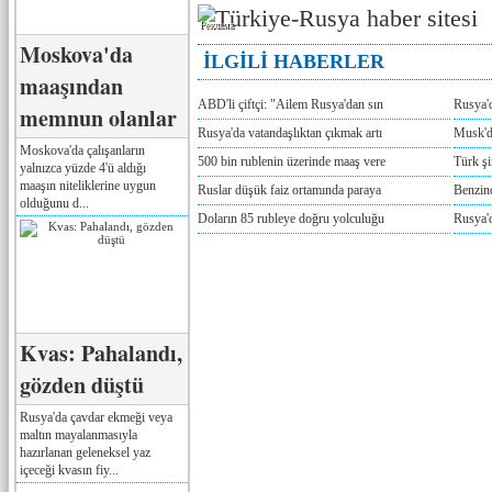
Реклама
Moskova'da
İLGİLİ HABERLER
maaşından
ABD'li çiftçi: "Ailem Rusya'dan sın
Rusya'
memnun olanlar
Rusya'da vatandaşlıktan çıkmak artı
Musk'da
Moskova'da çalışanların
500 bin rublenin üzerinde maaş vere
Türk ş
yalnızca yüzde 4'ü aldığı
maaşın niteliklerine uygun
Ruslar düşük faiz ortamında paraya
Benzind
olduğunu d...
Doların 85 rubleye doğru yolculuğu
Rusya'd
Kvas: Pahalandı,
gözden düştü
Rusya'da çavdar ekmeği veya
maltın mayalanmasıyla
hazırlanan geleneksel yaz
içeceği kvasın fiy...