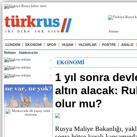
Реклама
Реклама
GÜNDEM
EKONOMİ
SPOR
YAŞAM
YAZARLAR
PORTRE
ANALİZ
Reklam
Hakkımızda
Реклама
EKONOMİ
Реклама
1 yıl sonra devl
Реклама
altın alacak: Ru
olur mu?
Rusya Maliye Bakanlığı, yakla
sonra bütçe kuralı kapsamında