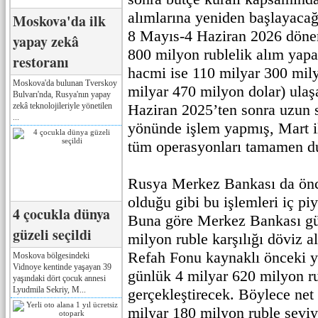
alımlarına yeniden başlayacağ
Moskova'da ilk
8 Mayıs-4 Haziran 2026 döne
yapay zekâ
800 milyon rublelik alım yap
restoranı
hacmi ise 110 milyar 300 mily
Moskova'da bulunan Tverskoy
milyar 470 milyon dolar) ulaş
Bulvarı'nda, Rusya'nın yapay
zekâ teknolojileriyle yönetilen
Haziran 2025’ten sonra uzun s
...
yönünde işlem yapmış, Mart i
tüm operasyonları tamamen d
Rusya Merkez Bankası da ön
olduğu gibi bu işlemleri iç p
4 çocukla dünya
Buna göre Merkez Bankası gü
güzeli seçildi
milyon ruble karşılığı döviz a
Refah Fonu kaynaklı önceki y
Moskova bölgesindeki
Vidnoye kentinde yaşayan 39
günlük 4 milyar 620 milyon ru
yaşındaki dört çocuk annesi
Lyudmila Sekriy, M...
gerçekleştirecek. Böylece net
milyar 180 milyon ruble sevi