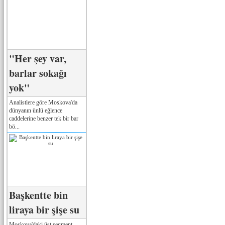
"Her şey var,
barlar sokağı
yok"
Analistlere göre Moskova'da
dünyanın ünlü eğlence
caddelerine benzer tek bir bar
bö...
Başkentte bin
liraya bir şişe su
Moskova'daki üst segment