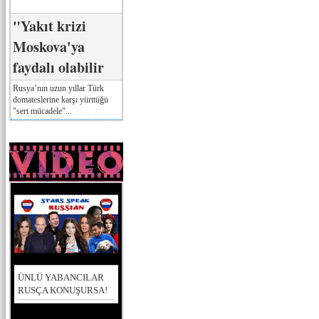
"Yakıt krizi
Moskova'ya
faydalı olabilir
Rusya’nın uzun yıllar Türk
domateslerine karşı yürttüğü
"sert mücadele"...
ÜNLÜ YABANCILAR
RUSÇA KONUŞURSA!