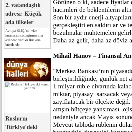
Görünen o ki, sadece fiyatlar 
2. vatandaşlık
hacimleri de beklentilerin al
adresi: Küçük
Son bir aydır enerji altyapılar
ada ülkeler
gerçekleştirilen saldırılar ve t
Avrupa Birliği'nin vize
bozulmalar muhtemelen gelirle
kurallarını sıkılaştırmasının
Daha az gelir, daha az döviz a
ardından varlıklı Rusların
küçük ada ...
Mihail Hanov – Finansal Ana
"Merkez Bankası’nın piyasadak
birleştirildiğinde, günlük net
1 milyar ruble civarında kala
miktar, piyasayı sarsacak veya
zayıflatacak bir ölçekte değil.
artışın bütçeye yansıması loji
nedeniyle ancak Mayıs sonunda
Rusların
Mevcut tabloda rublenin dolar
Türkiye'deki