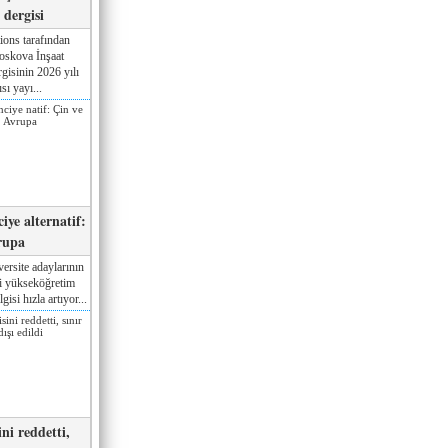
dergisi
ions tarafından
oskova İnşaat
gisinin 2026 yılı
sı yayı...
iye alternatif:
rupa
ersite adaylarının
ki yükseköğretim
gisi hızla artıyor...
ni reddetti,