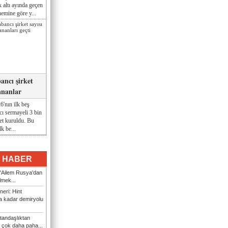
lk altı ayında geçen
nemine göre y...
ancı şirket
ananlar
'nın ilk beş
ı sermayeli 3 bin
et kuruldu. Bu
lk be...
I HABER
: "Ailem Rusya'dan
ilmek...
eri: Hint
 kadar demiryolu
tandaşlıktan
 çok daha paha...