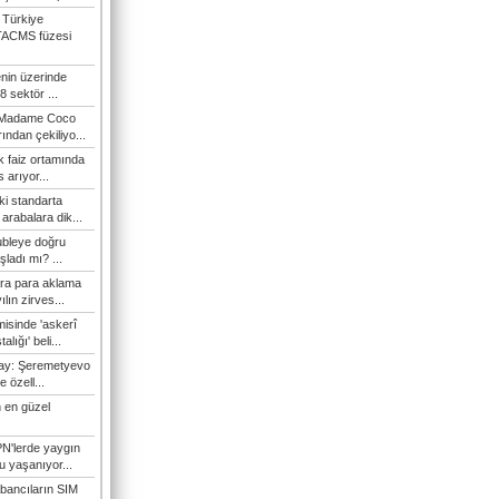
 Türkiye
TACMS füzesi
enin üzerinde
 sektör ...
i Madame Coco
ndan çekiliyo...
 faiz ortamında
 arıyor...
ki standarta
arabalara dik...
ubleye doğru
ladı mı? ...
ra para aklama
ılın zirves...
isinde 'askerî
lığı' beli...
nay: Şeremetyevo
e özell...
 en güzel
N'lerde yaygın
u yaşanıyor...
bancıların SIM