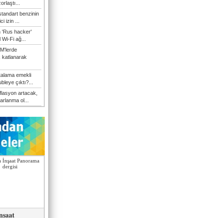
orlaştı...
tandart benzinin
i izin ...
n 'Rus hacker'
l Wi-Fi ağ...
M'lerde
k katlanarak
talama emekli
bleye çıktı?...
flasyon artacak,
arlanma ol...
nşaat