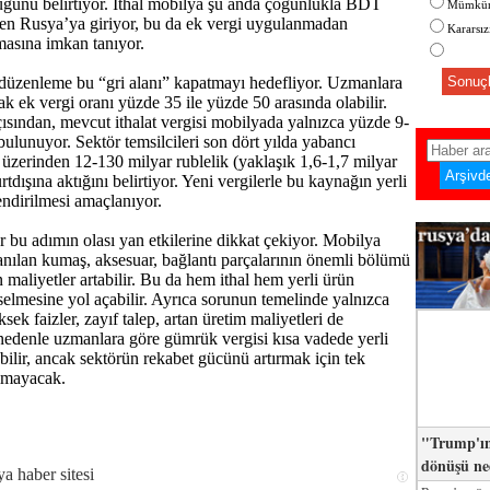
üğünü belirtiyor. İthal mobilya şu anda çoğunlukla BDT
Mümkün
den Rusya’ya giriyor, bu da ek vergi uygulanmadan
Kararsı
asına imkan tanıyor.
düzenleme bu “gri alanı” kapatmayı hedefliyor. Uzmanlara
Sonuçl
k ek vergi oranı yüzde 35 ile yüzde 50 arasında olabilir.
çısından, mevcut ithalat vergisi mobilyada yalnızca yüzde 9-
bulunuyor. Sektör temsilcileri son dört yılda yabancı
ı üzerinden 12-130 milyar rublelik (yaklaşık 1,6-1,7 milyar
urtdışına aktığını belirtiyor. Yeni vergilerle bu kaynağın yerli
endirilmesi amaçlanıyor.
bu adımın olası yan etkilerine dikkat çekiyor. Mobilya
anılan kumaş, aksesuar, bağlantı parçalarının önemli bölümü
n maliyetler artabilir. Bu da hem ithal hem yerli ürün
kselmesine yol açabilir. Ayrıca sorunun temelinde yalnızca
ksek faizler, zayıf talep, artan üretim maliyetleri de
edenle uzmanlara göre gümrük vergisi kısa vadede yerli
bilir, ancak sektörün rekabet gücünü artırmak için tek
olmayacak.
"Trump'ın
dönüşü n