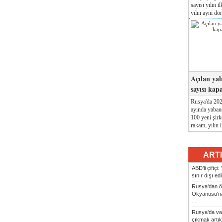
sayısı yılın i
yılın aynı dö
Açılan yab
sayısı kap
Rusya'da 2026
ayında yabanc
100 yeni şirk
rakam, yılın i
ART
ABD'li çiftçi
sınır dışı ed
Rusya'dan ön
Okyanusu'na
...
Rusya'da va
çıkmak artık