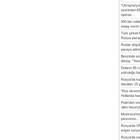
"Ukrayna'ya
üzerinden A
operas...
500 bin rubl
maaş veren 8
Türk şirket
Rusya pazarı
Ruslar düşük
paraya adres
Benzinde es
dönüş: "Yeni 
Doların 85 r
yolculuğu baş
Rusya'da ka
davaları 15 y
"Rus ekonom
Hollanda hasta
Putin'den o
'altın hisse'yl
Moskova'nın
penceresi...
Rusya'da VP
erişim sorun
Rusya'da ya