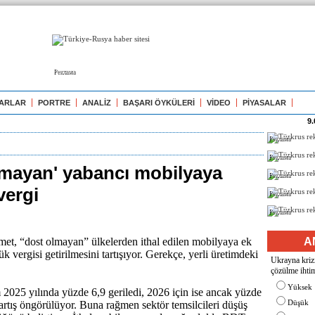
Реклама
ARLAR
PORTRE
ANALİZ
BAŞARI ÖYKÜLERİ
VİDEO
PİYASALAR
9.
Реклама
Реклама
lmayan' yabancı mobilyaya
Реклама
vergi
Реклама
Реклама
et, “dost olmayan” ülkelerden ithal edilen mobilyaya ek
A
 vergisi getirilmesini tartışıyor. Gerekçe, yerli üretimdeki
Ukrayna krizi
çözülme ihtim
Yüksek
 2025 yılında yüzde 6,9 geriledi, 2026 için ise ancak yüzde
Düşük
ı artış öngörülüyor. Buna rağmen sektör temsilcileri düşüş