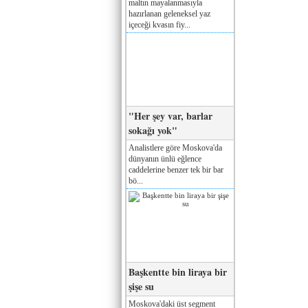
maltın mayalanmasıyla
hazırlanan geleneksel yaz
içeceği kvasın fiy...
"Her şey var, barlar
sokağı yok"
Analistlere göre Moskova'da
dünyanın ünlü eğlence
caddelerine benzer tek bir bar
bö...
Başkentte bin liraya bir
şişe su
Moskova'daki üst segment