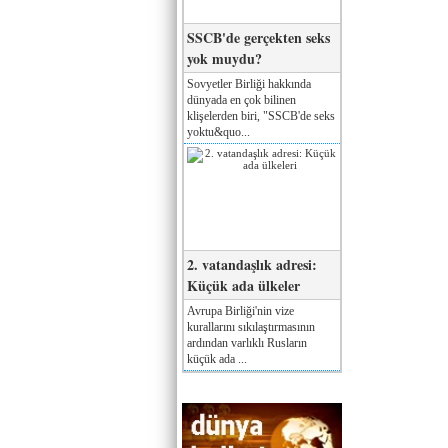
SSCB'de gerçekten seks
yok muydu?
Sovyetler Birliği hakkında
dünyada en çok bilinen
klişelerden biri, "SSCB'de seks
yoktu&quo...
2. vatandaşlık adresi:
Küçük ada ülkeler
Avrupa Birliği'nin vize
kurallarını sıkılaştırmasının
ardından varlıklı Rusların
küçük ada ...