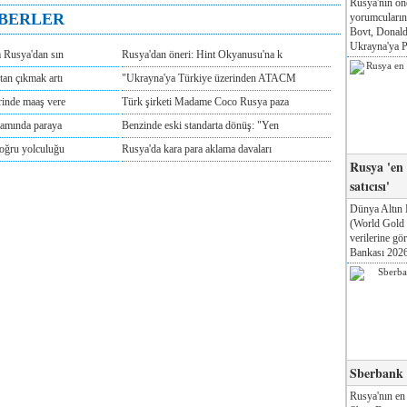
Rusya'nın ön
ABERLER
yorumcuları
Bovt, Donald
Ukrayna'ya Pa
m Rusya'dan sın
Rusya'dan öneri: Hint Okyanusu'na k
tan çıkmak artı
"Ukrayna'ya Türkiye üzerinden ATACM
rinde maaş vere
Türk şirketi Madame Coco Rusya paza
tamında paraya
Benzinde eski standarta dönüş: "Yen
doğru yolculuğu
Rusya'da kara para aklama davaları
Rusya 'en
satıcısı'
Dünya Altın 
(World Gold
verilerine g
Bankası 2026'
Sberbank T
Rusya'nın en