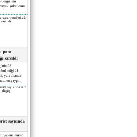
 dergisinin
üyük şirketlerini
a para
ğı sarsıldı
i'nin 23
ul ettiği 21.
ti, yurt dışında
rın en yaygı...
rist sayısında
n yabancı turist