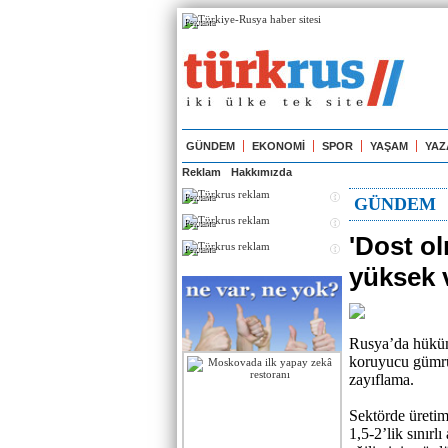
Реклама
GÜNDEM
EKONOMİ
SPOR
YAŞAM
YAZ
Reklam
Hakkımızda
Реклама
GÜNDEM
Реклама
'Dost o
Реклама
yüksek 
Rusya’da hüküm
koruyucu gümrük
zayıflama.
Sektörde üretim
1,5-2’lik sınırl