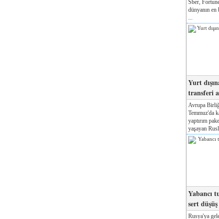
Sber, Fortune
dünyanın en b
...
Yurt dışın
transferi a
Avrupa Birliğ
Temmuz'da kab
yaptırım pake
yaşayan Rusla
Yabancı tu
sert düşüş
Rusya'ya gele