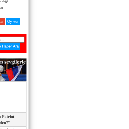
 değil
zım
ar
 Patriot
eden?"