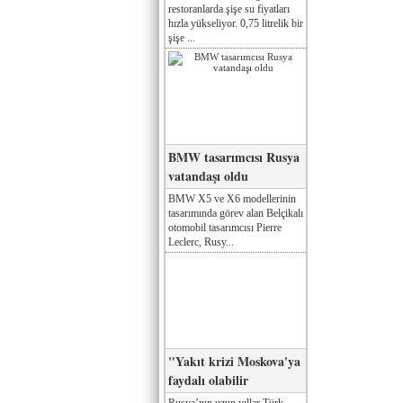
restoranlarda şişe su fiyatları
hızla yükseliyor. 0,75 litrelik bir
şişe ...
BMW tasarımcısı Rusya
vatandaşı oldu
BMW X5 ve X6 modellerinin
tasarımında görev alan Belçikalı
otomobil tasarımcısı Pierre
Leclerc, Rusy...
"Yakıt krizi Moskova'ya
faydalı olabilir
Rusya’nın uzun yıllar Türk