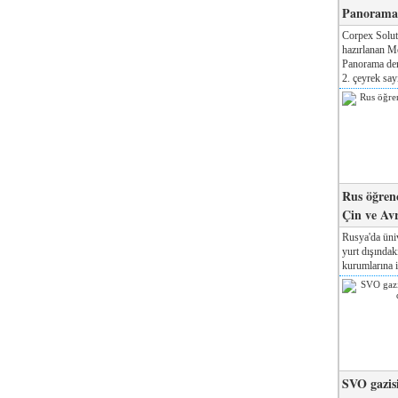
Panorama 
Corpex Solut
hazırlanan M
Panorama der
2. çeyrek sayı
Rus öğrenc
Çin ve Av
Rusya'da üniv
yurt dışında
kurumlarına il
SVO gazisi