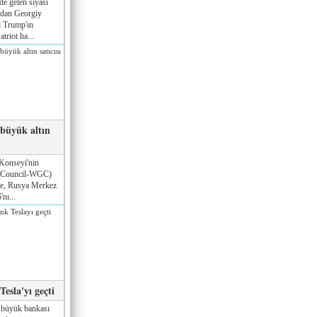
de gelen siyasi
ndan Georgiy
 Trump'ın
triot ha...
 büyük altın
Konseyi'nin
 Council-WGC)
öre, Rusya Merkez
nı...
esla'yı geçti
 büyük bankası