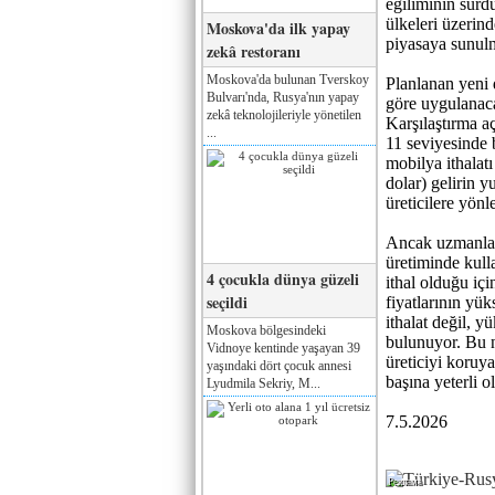
eğiliminin sürd
ülkeleri üzerin
Moskova'da ilk yapay
piyasaya sunulm
zekâ restoranı
Moskova'da bulunan Tverskoy
Planlanan yeni 
Bulvarı'nda, Rusya'nın yapay
göre uygulanaca
zekâ teknolojileriyle yönetilen
Karşılaştırma a
...
11 seviyesinde 
mobilya ithalat
dolar) gelirin y
üreticilere yönl
Ancak uzmanlar 
üretiminde kull
4 çocukla dünya güzeli
ithal olduğu içi
seçildi
fiyatlarının yü
ithalat değil, yü
Moskova bölgesindeki
bulunuyor. Bu n
Vidnoye kentinde yaşayan 39
üreticiyi koruya
yaşındaki dört çocuk annesi
başına yeterli 
Lyudmila Sekriy, M...
7.5.2026
Реклама