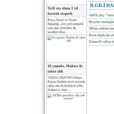
İLGİLİ H
Yerli oto alana 1 yıl
ücretsiz otopark
ABD'li çiftçi: "Aile
Rusya Sanayi ve Ticaret
Rusya'da vatandaşlık
Bakanlığı, yeni yerli otomobil
satın alan sürücülere ilk
500 bin rublenin üze
tescilden itibar...
Ruslar düşük faiz or
Doların 85 rubleye 
10 yaşında, Shakira ile
sahne aldı
VIDEO// 2026 FIFA Dünya
Kupası finalinin devre arasında
sahne alan Kolombiyalı yıldız
Shakira'ya, dans ...