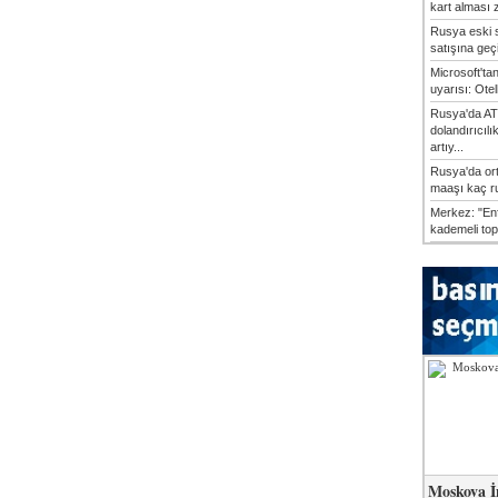
kart alması z
Rusya eski s
satışına geçic
Microsoft'ta
uyarısı: Otel
Rusya'da AT
dolandırıcılı
artıy...
Rusya'da or
maaşı kaç ru
Merkez: "En
kademeli top
Moskova İ