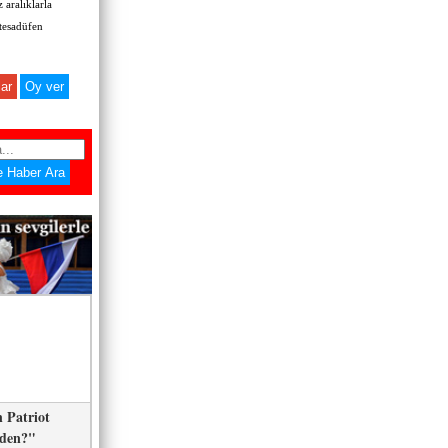
 aralıklarla
 tesadüfen
ar
 Patriot
eden?"