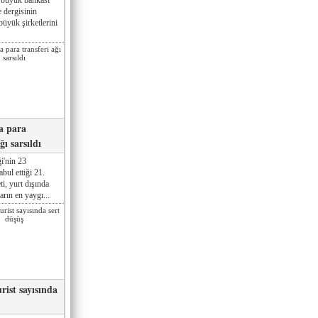
 dergisinin
üyük şirketlerini
a para
ğı sarsıldı
i'nin 23
ul ettiği 21.
ti, yurt dışında
rın en yaygı...
rist sayısında