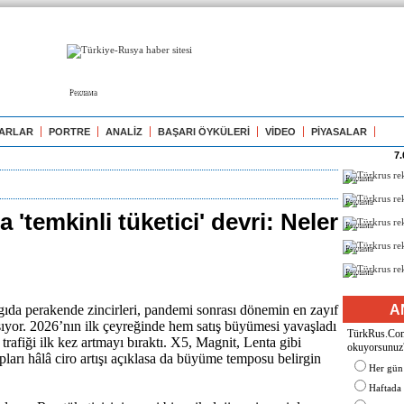
Реклама
ARLAR
PORTRE
ANALİZ
BAŞARI ÖYKÜLERİ
VİDEO
PİYASALAR
7.
Реклама
Реклама
 'temkinli tüketici' devri: Neler
Реклама
Реклама
Реклама
ıda perakende zincirleri, pandemi sonrası dönemin en zayıf
A
şıyor. 2026’nın ilk çeyreğinde hem satış büyümesi yavaşladı
TürkRus.Com'
rafiği ilk kez artmayı bıraktı. X5, Magnit, Lenta gibi
okuyorsunuz
pları hâlâ ciro artışı açıklasa da büyüme temposu belirgin
Her gün
Haftada