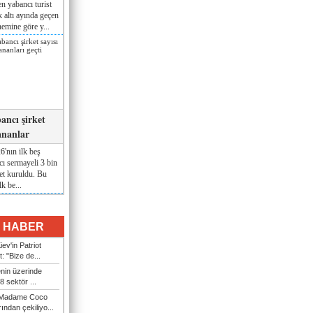
n yabancı turist
lk altı ayında geçen
nemine göre y...
ancı şirket
ananlar
'nın ilk beş
ı sermayeli 3 bin
et kuruldu. Bu
lk be...
I HABER
ev'in Patriot
t: "Bize de...
enin üzerinde
 sektör ...
i Madame Coco
ndan çekiliyo...