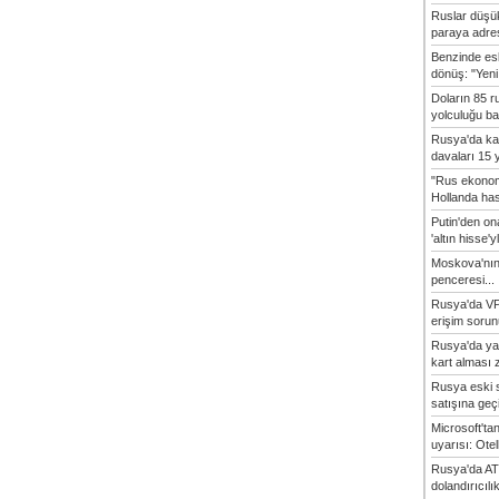
Ruslar düşük
paraya adres
Benzinde es
dönüş: "Yeni 
Doların 85 r
yolculuğu baş
Rusya'da ka
davaları 15 y
"Rus ekonom
Hollanda hasta
Putin'den o
'altın hisse'yl
Moskova'nın
penceresi...
Rusya'da VP
erişim sorun
Rusya'da ya
kart alması z
Rusya eski s
satışına geçic
Microsoft'ta
uyarısı: Otel
Rusya'da AT
dolandırıcılı