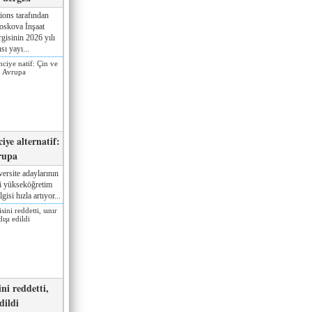
ions tarafından
oskova İnşaat
gisinin 2026 yılı
sı yayı...
iye alternatif:
rupa
ersite adaylarının
ki yükseköğretim
gisi hızla artıyor...
ni reddetti,
edildi