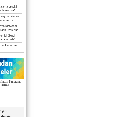
talama emekli
bleye çıktı?...
flasyon artacak,
arlanma ol...
'da kimyasal
irden uzak dur...
omisi ülkeyi
amına gelir"...
şaat Panorama
nşaat
dergisi