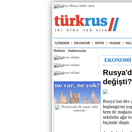
Реклама
GÜNDEM
EKONOMİ
SPOR
YAŞAM
YAZ
Reklam
Hakkımızda
Реклама
EKONOMİ
Реклама
Rusya'da
Реклама
değişti?
Rusya’nın dev g
başlangıcını ya
hem de mağaza t
sektörün ağır to
biçimde düştü.