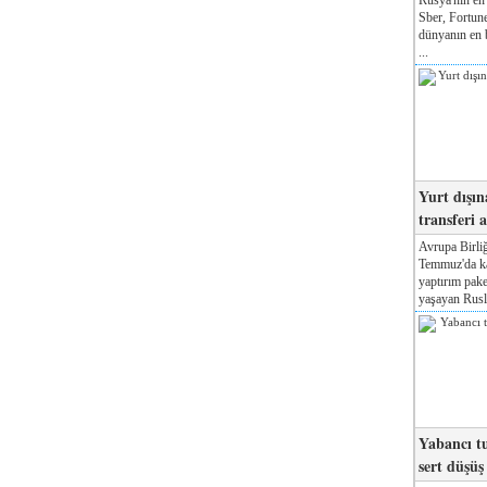
Sber, Fortune
dünyanın en b
...
Yurt dışın
transferi a
Avrupa Birliğ
Temmuz'da kab
yaptırım pake
yaşayan Rusla
Yabancı tu
sert düşüş