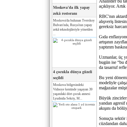
Analistler bu ta
açıklıyor. Artık
Moskova'da ilk yapay
zekâ restoranı
RBC'nın aktardı
Moskova'da bulunan Tverskoy
alışveriş listes
Bulvarı'nda, Rusya'nın yapay
gereksiz harcam
zekâ teknolojileriyle yönetilen
...
Gıda enflasyonu
artışının zayıfl
yaptırım baskısı
Uzmanlar, üç yı
bugün ise “bu d
da tasarruf refle
4 çocukla dünya güzeli
seçildi
Bu yeni dönemin
modeliyle çalış
Moskova bölgesindeki
mağazalar müşt
Vidnoye kentinde yaşayan 39
yaşındaki dört çocuk annesi
Büyük zincirler
Lyudmila Sekriy, M...
yandan agresif m
akışını da bölüy
Sonuçta sektör 
cüzdandan daha