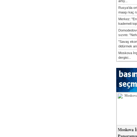
artıy...
Rusya'da or
maaşı kaç ru
Merkez: "En
kademeli top
Domodedovo
sızıntı: "Neh
"Savaş ekon
öldürmek anl
Moskova İn
dergisi...
Moskova İ
Panorama 