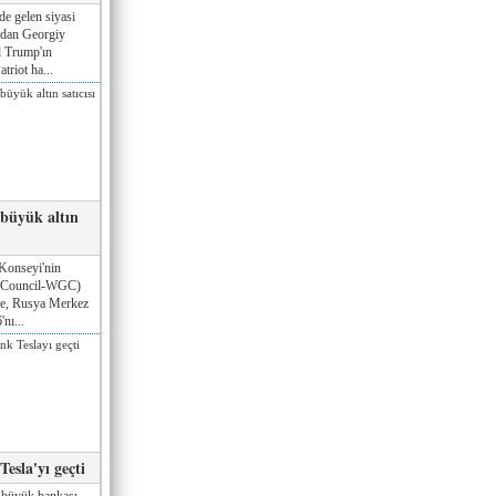
de gelen siyasi
ndan Georgiy
 Trump'ın
triot ha...
 büyük altın
Konseyi'nin
 Council-WGC)
öre, Rusya Merkez
nı...
esla'yı geçti
 büyük bankası