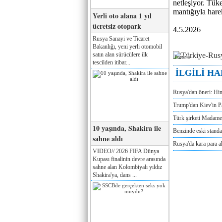
netleşiyor. Tük
mantığıyla hare
Yerli oto alana 1 yıl
ücretsiz otopark
4.5.2026
Rusya Sanayi ve Ticaret
Bakanlığı, yeni yerli otomobil
satın alan sürücülere ilk
Реклама
tescilden itibar...
İLGİLİ H
Rusya'dan öneri: Hi
Trump'dan Kiev'in Pa
Türk şirketi Madam
10 yaşında, Shakira ile
Benzinde eski standa
sahne aldı
Rusya'da kara para a
VIDEO// 2026 FIFA Dünya
Kupası finalinin devre arasında
sahne alan Kolombiyalı yıldız
Shakira'ya, dans ...