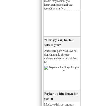
maltın mayalanmasıyla
hazırlanan geleneksel yaz
içeceği kvasın fiy...
"Her şey var, barlar
sokağı yok"
Analistlere göre Moskova'da
dünyanın ünlü eğlence
caddelerine benzer tek bir bar
bö...
Başkentte bin liraya bir
şişe su
Moskova'daki üst segment