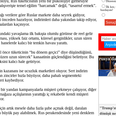
bloyu, Rus tüketicisinin yeni bir psikolojiye girmesiyle
Düzensiz
 alışverişte temel eğilim “harcamak” değil, “tasarruf ermek”.
İlk kez;
burdayım!
ğı verilere göre Ruslar markete daha seyrek gidiyor,
ini önceden hazırlıyor, indirimleri daha yakından takip ediyor,
Sonuçl
alardan kaçınıyor.
ndaki yavaşlama ilk bakışta olumlu görünse de reel gelir
aması, yüksek faiz ortamı, küresel gerginlikler, uzun süren
 hanelerde kalıcı bir temkin havası yarattı.
l önce tüketicinin “bu dönem geçici” diye düşündüğünü,
üzen uzun sürecek” kanaatinin güçlendiğini belirtiyor. Bu
ksini kalıcı hale getiriyor.
 kazananı ise ucuzluk marketleri oluyor. Sert indirim
an zincirler hızla büyüyor, daha pahalı segmentteki
eri kaybediyor.
 bir yandan kampanyalarla müşteri çekmeye çalışıyor, diğer
ağaza açılışlarının yarattığı iç rekabetle kendi müşteri
or.
"Trump'ın
için artık mesele daha fazla şube açmak değil, daralan
dönüşü n
 büyük pay alabilmek. Rus perakendesinde yeni denklem