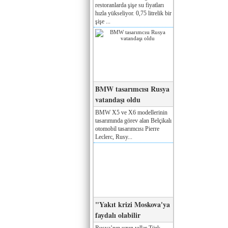
restoranlarda şişe su fiyatları
hızla yükseliyor. 0,75 litrelik bir
şişe ...
BMW tasarımcısı Rusya
vatandaşı oldu
BMW X5 ve X6 modellerinin
tasarımında görev alan Belçikalı
otomobil tasarımcısı Pierre
Leclerc, Rusy...
"Yakıt krizi Moskova'ya
faydalı olabilir
Rusya’nın uzun yıllar Türk