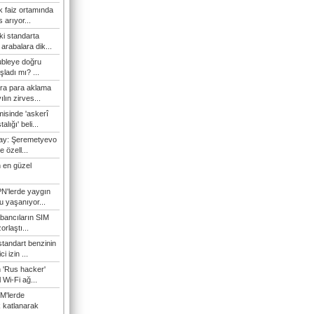
 faiz ortamında
 arıyor...
ki standarta
arabalara dik...
ubleye doğru
ladı mı? ...
ra para aklama
ılın zirves...
isinde 'askerî
lığı' beli...
nay: Şeremetyevo
e özell...
 en güzel
N'lerde yaygın
u yaşanıyor...
bancıların SIM
orlaştı...
tandart benzinin
i izin ...
n 'Rus hacker'
l Wi-Fi ağ...
M'lerde
k katlanarak