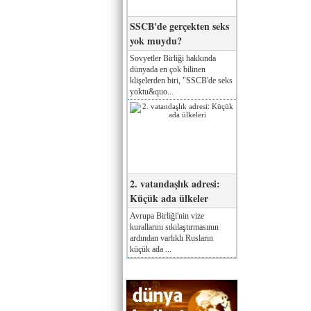
SSCB'de gerçekten seks
yok muydu?
Sovyetler Birliği hakkında
dünyada en çok bilinen
klişelerden biri, "SSCB'de seks
yoktu&quo...
2. vatandaşlık adresi:
Küçük ada ülkeler
Avrupa Birliği'nin vize
kurallarını sıkılaştırmasının
ardından varlıklı Rusların
küçük ada ...