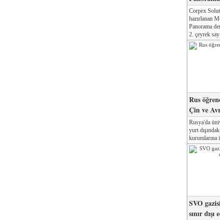
Corpex Solut
hazırlanan M
Panorama der
2. çeyrek sayı
Rus öğrenc
Çin ve Av
Rusya'da üniv
yurt dışında
kurumlarına il
SVO gazisi
sınır dışı 