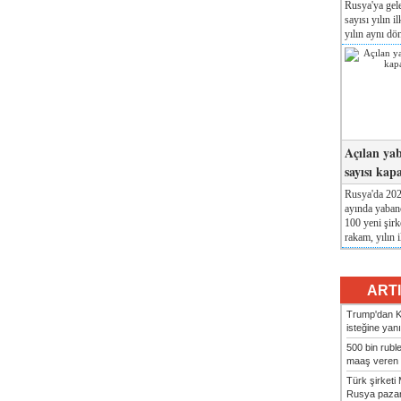
Rusya'ya gele
sayısı yılın i
yılın aynı dö
Açılan yab
sayısı kap
Rusya'da 2026
ayında yabanc
100 yeni şirk
rakam, yılın i
ART
Trump'dan Ki
isteğine yanı
500 bin rubl
maaş veren 8
Türk şirket
Rusya pazarı