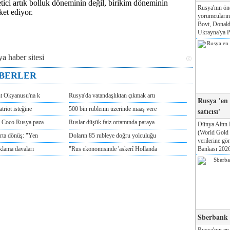
etici artık bolluk döneminin değil, birikim döneminin
Rusya'nın ön
ket ediyor.
yorumcuları
Bovt, Donald
Ukrayna'ya Pa
ABERLER
nt Okyanusu'na k
Rusya'da vatandaşlıktan çıkmak artı
Rusya 'en
triot isteğine
500 bin rublenin üzerinde maaş vere
satıcısı'
e Coco Rusya paza
Ruslar düşük faiz ortamında paraya
Dünya Altın 
(World Gold
rta dönüş: "Yen
Doların 85 rubleye doğru yolculuğu
verilerine g
Bankası 2026'
klama davaları
"Rus ekonomisinde 'askerî Hollanda
Sberbank T
Rusya'nın en