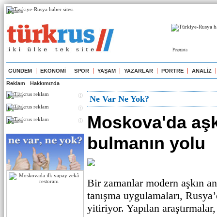
Реклама
Реклама
GÜNDEM
EKONOMİ
SPOR
YAŞAM
YAZARLAR
PORTRE
ANALİZ
Reklam
Hakkımızda
Реклама
Ne Var Ne Yok?
Реклама
Moskova'da aşk-
Реклама
bulmanın yolu
Bir zamanlar modern aşkın ana
tanışma uygulamaları, Rusya’d
yitiriyor. Yapılan araştırmalar