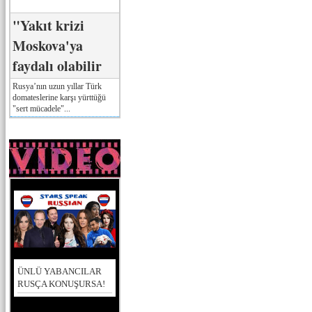
"Yakıt krizi
Moskova'ya
faydalı olabilir
Rusya’nın uzun yıllar Türk
domateslerine karşı yürttüğü
"sert mücadele"...
ÜNLÜ YABANCILAR
RUSÇA KONUŞURSA!