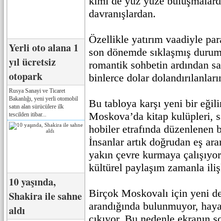
kimi de yüz yüze buluşmalar
davranışlardan.
Özellikle yatırım vaadiyle par
Yerli oto alana 1
son dönemde sıklaşmış durumd
yıl ücretsiz
romantik sohbetin ardından sa
otopark
binlerce dolar dolandırılanların
Rusya Sanayi ve Ticaret
Bakanlığı, yeni yerli otomobil
Bu tabloya karşı yeni bir eğil
satın alan sürücülere ilk
Moskova’da kitap kulüpleri, sa
tescilden itibar...
hobiler etrafında düzenlenen 
İnsanlar artık doğrudan eş ar
yakın çevre kurmaya çalışıyor
kültürel paylaşım zamanla iliş
10 yaşında,
Birçok Moskovalı için yeni d
Shakira ile sahne
arandığında bulunmuyor, hayat
aldı
çıkıyor. Bu nedenle ekranın so