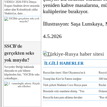
VIDEO// 2026 FIFA Dünya
yeniden kahve masalarına, mü
Kupası finalinin devre arasında
sahne alan Kolombiyalı yıldız
kulüplerine bırakıyor.
Shakira'ya, dans ...
İllustrasyon: Saşa Lunskaya
4.5.2026
SSCB'de
gerçekten seks
Реклама
yok muydu?
İLGİLİ HABERLER
Sovyetler Birliği hakkında
dünyada en çok bilinen
Rusya'dan öneri: Hint Okyanusu'na k
Rusya'd
klişelerden biri, "SSCB'de seks
yoktu&quo...
Trump'dan Kiev'in Patriot isteğine
500 bin
Türk şirketi Madame Coco Rusya paza
Ruslar 
Benzinde eski standarta dönüş: "Yen
Doların
Rusya'da kara para aklama davaları
"Rus e