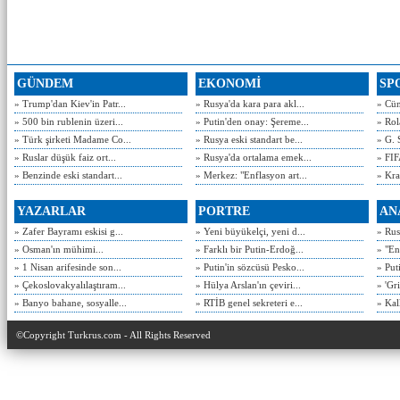
GÜNDEM
EKONOMİ
SP
» Trump'dan Kiev'in Patr...
» Rusya'da kara para akl...
» Cün
» 500 bin rublenin üzeri...
» Putin'den onay: Şereme...
» Rol
» Türk şirketi Madame Co...
» Rusya eski standart be...
» G. 
» Ruslar düşük faiz ort...
» Rusya'da ortalama emek...
» FIF
» Benzinde eski standart...
» Merkez: "Enflasyon art...
» Kra
YAZARLAR
PORTRE
AN
» Zafer Bayramı eskisi g...
» Yeni büyükelçi, yeni d...
» Rusy
» Osman'ın mühimi...
» Farklı bir Putin-Erdoğ...
» "En
» 1 Nisan arifesinde son...
» Putin'in sözcüsü Pesko...
» Put
» Çekoslovakyalılaştıram...
» Hülya Arslan'ın çeviri...
» 'Gri
» Banyo bahane, sosyalle...
» RTİB genel sekreteri e...
» Kal
©Copyright Turkrus.com - All Rights Reserved