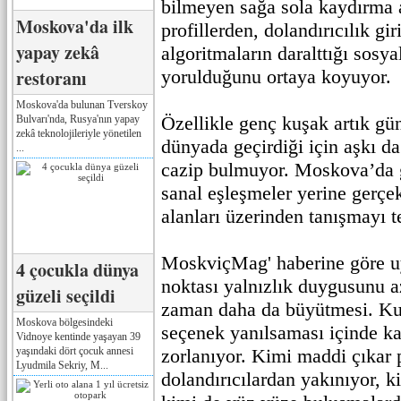
bilmeyen sağa sola kaydırma a
Moskova'da ilk
profillerden, dolandırıcılık gi
yapay zekâ
algoritmaların daralttığı sosy
restoranı
yorulduğunu ortaya koyuyor.
Moskova'da bulunan Tverskoy
Özellikle genç kuşak artık gü
Bulvarı'nda, Rusya'nın yapay
zekâ teknolojileriyle yönetilen
dünyada geçirdiği için aşkı d
...
cazip bulmuyor. Moskova’da g
sanal eşleşmeler yerine gerçek
alanları üzerinden tanışmayı t
MoskviçMag' haberine göre u
4 çocukla dünya
noktası yalnızlık duygusunu 
güzeli seçildi
zaman daha da büyütmesi. Kul
Moskova bölgesindeki
seçenek yanılsaması içinde kal
Vidnoye kentinde yaşayan 39
yaşındaki dört çocuk annesi
zorlanıyor. Kimi maddi çıkar 
Lyudmila Sekriy, M...
dolandırıcılardan yakınıyor, k