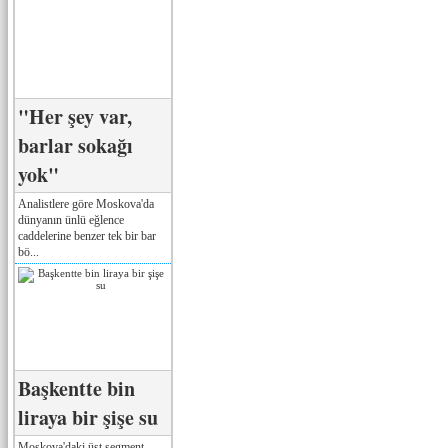
"Her şey var,
barlar sokağı
yok"
Analistlere göre Moskova'da
dünyanın ünlü eğlence
caddelerine benzer tek bir bar
bö...
Başkentte bin
liraya bir şişe su
Moskova'daki üst segment