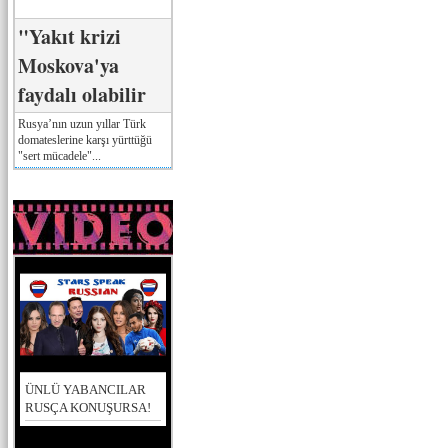
"Yakıt krizi
Moskova'ya
faydalı olabilir
Rusya’nın uzun yıllar Türk
domateslerine karşı yürttüğü
"sert mücadele"...
ÜNLÜ YABANCILAR
RUSÇA KONUŞURSA!