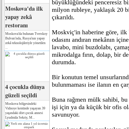
büyüklüğündeki penceresiz bir
Moskova'da ilk
milyon rubleye, yaklaşık 20 bi
yapay zekâ
çıkarıldı.
restoranı
Moskviç'in haberine göre, ilk
Moskova'da bulunan Tverskoy
odasını andıran mekânın içine 
Bulvarı'nda, Rusya'nın yapay
zekâ teknolojileriyle yönetilen
lavabo, mini buzdolabı, çamaş
...
mikrodalga fırın, dolap, bir d
durumda.
Bir konutun temel unsurlarınd
bulunmaması ise ilanın en çarp
4 çocukla dünya
güzeli seçildi
Buna rağmen mülk sahibi, bu 
Moskova bölgesindeki
işi için ya da küçük bir ofis o
Vidnoye kentinde yaşayan 39
yaşındaki dört çocuk annesi
savunuyor.
Lyudmila Sekriy, M...