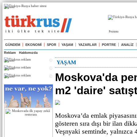
Реклама
Реклама
GÜNDEM
EKONOMİ
SPOR
YAŞAM
YAZARLAR
PORTRE
ANALİZ
Reklam
Hakkımızda
Реклама
YAŞAM
Реклама
Moskova'da pen
Реклама
m2 'daire' satış
Moskova’da emlak piyasasının
gösteren sıra dışı bir ilan dik
Veşnyaki semtinde, yalnızca 