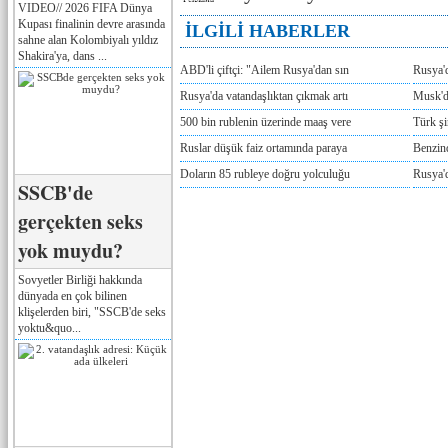
VIDEO// 2026 FIFA Dünya
Kupası finalinin devre arasında
İLGİLİ HABERLER
sahne alan Kolombiyalı yıldız
Shakira'ya, dans ...
ABD'li çiftçi: "Ailem Rusya'dan sın
Rusya'
Rusya'da vatandaşlıktan çıkmak artı
Musk'da
500 bin rublenin üzerinde maaş vere
Türk ş
Ruslar düşük faiz ortamında paraya
Benzind
Doların 85 rubleye doğru yolculuğu
Rusya'd
SSCB'de
gerçekten seks
yok muydu?
Sovyetler Birliği hakkında
dünyada en çok bilinen
klişelerden biri, "SSCB'de seks
yoktu&quo...