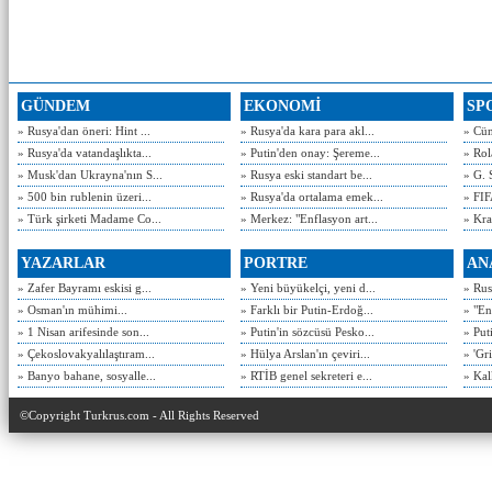
GÜNDEM
EKONOMİ
SP
» Rusya'dan öneri: Hint ...
» Rusya'da kara para akl...
» Cün
» Rusya'da vatandaşlıkta...
» Putin'den onay: Şereme...
» Rol
» Musk'dan Ukrayna'nın S...
» Rusya eski standart be...
» G. 
» 500 bin rublenin üzeri...
» Rusya'da ortalama emek...
» FIF
» Türk şirketi Madame Co...
» Merkez: "Enflasyon art...
» Kra
YAZARLAR
PORTRE
AN
» Zafer Bayramı eskisi g...
» Yeni büyükelçi, yeni d...
» Rusy
» Osman'ın mühimi...
» Farklı bir Putin-Erdoğ...
» "En
» 1 Nisan arifesinde son...
» Putin'in sözcüsü Pesko...
» Put
» Çekoslovakyalılaştıram...
» Hülya Arslan'ın çeviri...
» 'Gri
» Banyo bahane, sosyalle...
» RTİB genel sekreteri e...
» Kal
©Copyright Turkrus.com - All Rights Reserved