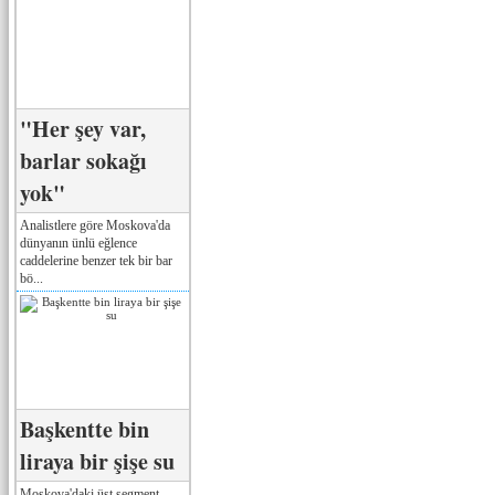
"Her şey var,
barlar sokağı
yok"
Analistlere göre Moskova'da
dünyanın ünlü eğlence
caddelerine benzer tek bir bar
bö...
Başkentte bin
liraya bir şişe su
Moskova'daki üst segment