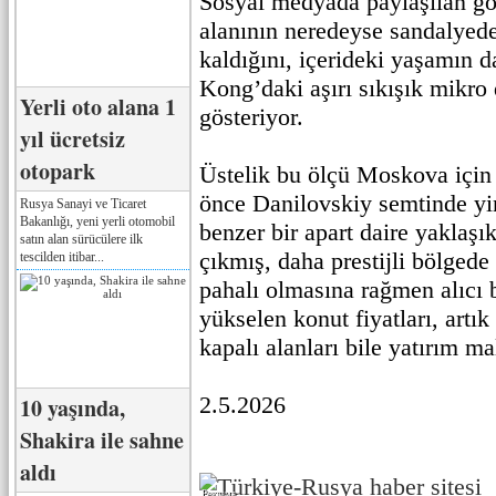
Sosyal medyada paylaşılan gör
alanının neredeyse sandalyede
kaldığını, içerideki yaşamın 
Kong’daki aşırı sıkışık mikro d
Yerli oto alana 1
gösteriyor.
yıl ücretsiz
otopark
Üstelik bu ölçü Moskova için 
önce Danilovskiy semtinde yi
Rusya Sanayi ve Ticaret
Bakanlığı, yeni yerli otomobil
benzer bir apart daire yaklaşık
satın alan sürücülere ilk
çıkmış, daha prestijli bölgede 
tescilden itibar...
pahalı olmasına rağmen alıcı
yükselen konut fiyatları, artık
kapalı alanları bile yatırım m
2.5.2026
10 yaşında,
Shakira ile sahne
aldı
Реклама