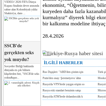
VIDEO// 2026 FIFA Dünya
ekonomist, “Öğretmenin, bili
Kupası finalinin devre arasında
sahne alan Kolombiyalı yıldız
kuryeden daha fazla kazanabi
Shakira'ya, dans ...
kurmalıyız” diyerek bilgi eko
bir kalkınma modeline ihtiyaç
28.4.2026
SSCB'de
gerçekten seks
Реклама
yok muydu?
İLGİLİ HABERLER
Sovyetler Birliği hakkında
dünyada en çok bilinen
Rus Dışişleri: "ABD'den çözüm için
Türk ş
klişelerden biri, "SSCB'de seks
yoktu&quo...
Putin'den onay: Şeremetyevo 'altın
Moskov
Rusya'da VPN'lerde yaygın erişim so
Rusya'd
Rusya eski standart benzinin satışı
Microso
Rusya'da ATM'lerde dolandırıcılık k
Rusya'd