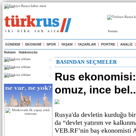
Реклама
Реклама
GÜNDEM
EKONOMİ
SPOR
YAŞAM
YAZARLAR
PORTRE
ANALİZ
Reklam
Hakkımızda
Реклама
BASINDAN SEÇMELER
Реклама
Rus ekonomisi:
Реклама
omuz, ince bel..
Rusya'da devletin kurduğu bi
da “devlet yatırım ve kalkınm
VEB.RF’nin baş ekonomisti A