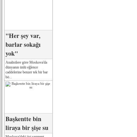
"Her şey var,
barlar sokağı
yok"
Analistlere göre Moskova'da
dünyanın ünlü eğlence
caddelerine benzer tek bir bar
bö...
Başkentte bin
liraya bir şişe su
Moskova'daki üst segment