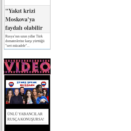
"Yakıt krizi
Moskova'ya
faydalı olabilir
Rusya’nın uzun yıllar Türk
domateslerine karşı yürttüğü
"sert mücadele"...
ÜNLÜ YABANCILAR
RUSÇA KONUŞURSA!