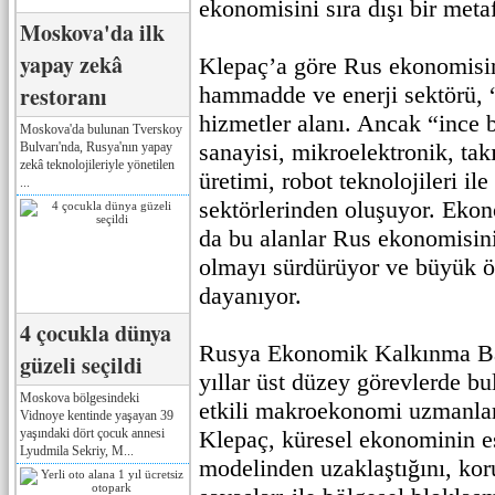
ekonomisini sıra dışı bir metaf
Moskova'da ilk
yapay zekâ
Klepaç’a göre Rus ekonomisi
restoranı
hammadde ve enerji sektörü, 
hizmetler alanı. Ancak “ince b
Moskova'da bulunan Tverskoy
sanayisi, mikroelektronik, tak
Bulvarı'nda, Rusya'nın yapay
zekâ teknolojileriyle yönetilen
üretimi, robot teknolojileri ile
...
sektörlerinden oluşuyor. Ekon
da bu alanlar Rus ekonomisini
olmayı sürdürüyor ve büyük öl
dayanıyor.
4 çocukla dünya
Rusya Ekonomik Kalkınma Ba
güzeli seçildi
yıllar üst düzey görevlerde bu
Moskova bölgesindeki
etkili makroekonomi uzmanları
Vidnoye kentinde yaşayan 39
yaşındaki dört çocuk annesi
Klepaç, küresel ekonominin e
Lyudmila Sekriy, M...
modelinden uzaklaştığını, koru