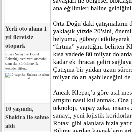
savaşları ile bölgesel blokla
ana eğilimleri haline geldiğini
Orta Doğu’daki çatışmaların 
Yerli oto alana 1
yaklaşık yüzde 20’sini, öneml
yıl ücretsiz
helyumu, gübreyi etkileyerek k
otopark
“fırtına” yarattığını belirten
kısa vadede 80 milyar dolarda
Rusya Sanayi ve Ticaret
Bakanlığı, yeni yerli otomobil
kadar ek ihracat geliri sağlay
satın alan sürücülere ilk
Çatışma bir yıldan uzun sürer
tescilden itibar...
milyar doları aşabileceğini de
Ancak Klepaç’a göre asıl mese
artışını nasıl kullanmak. Ona
teknoloji, yapay zeka, insansız
10 yaşında,
sanayi, yeni lojistik koridorl
Shakira ile sahne
Rotası gibi alanlara hızla yat
aldı
Bilime ayrılan kaynakların ar