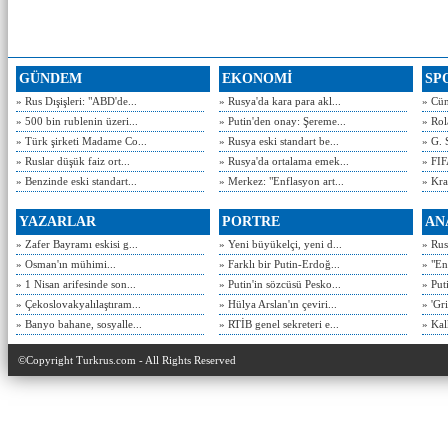
GÜNDEM
EKONOMİ
SP
» Rus Dışişleri: "ABD'de...
» Rusya'da kara para akl...
» Cün
» 500 bin rublenin üzeri...
» Putin'den onay: Şereme...
» Rol
» Türk şirketi Madame Co...
» Rusya eski standart be...
» G. 
» Ruslar düşük faiz ort...
» Rusya'da ortalama emek...
» FIF
» Benzinde eski standart...
» Merkez: "Enflasyon art...
» Kra
YAZARLAR
PORTRE
AN
» Zafer Bayramı eskisi g...
» Yeni büyükelçi, yeni d...
» Rusy
» Osman'ın mühimi...
» Farklı bir Putin-Erdoğ...
» "En
» 1 Nisan arifesinde son...
» Putin'in sözcüsü Pesko...
» Put
» Çekoslovakyalılaştıram...
» Hülya Arslan'ın çeviri...
» 'Gri
» Banyo bahane, sosyalle...
» RTİB genel sekreteri e...
» Kal
©Copyright Turkrus.com - All Rights Reserved