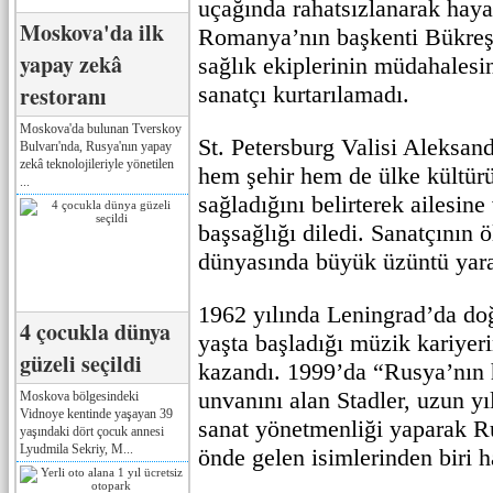
uçağında rahatsızlanarak haya
Moskova'da ilk
Romanya’nın başkenti Bükreş’
yapay zekâ
sağlık ekiplerinin müdahales
restoranı
sanatçı kurtarılamadı.
Moskova'da bulunan Tverskoy
St. Petersburg Valisi Aleksand
Bulvarı'nda, Rusya'nın yapay
zekâ teknolojileriyle yönetilen
hem şehir hem de ülke kültür
...
sağladığını belirterek ailesine
başsağlığı diledi. Sanatçının
dünyasında büyük üzüntü yara
1962 yılında Leningrad’da do
4 çocukla dünya
yaşta başladığı müzik kariyeri
güzeli seçildi
kazandı. 1999’da “Rusya’nın h
unvanını alan Stadler, uzun yı
Moskova bölgesindeki
Vidnoye kentinde yaşayan 39
sanat yönetmenliği yaparak R
yaşındaki dört çocuk annesi
Lyudmila Sekriy, M...
önde gelen isimlerinden biri h