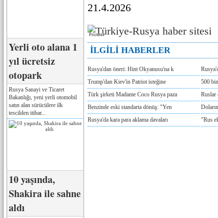
21.4.2026
Реклама
Yerli oto alana 1
İLGİLİ HABERLER
yıl ücretsiz
Rusya'dan öneri: Hint Okyanusu'na k
Rusya'd
otopark
Trump'dan Kiev'in Patriot isteğine
500 bin
Rusya Sanayi ve Ticaret
Türk şirketi Madame Coco Rusya paza
Ruslar 
Bakanlığı, yeni yerli otomobil
satın alan sürücülere ilk
Benzinde eski standarta dönüş: "Yen
Doların
tescilden itibar...
Rusya'da kara para aklama davaları
"Rus e
10 yaşında,
Shakira ile sahne
aldı