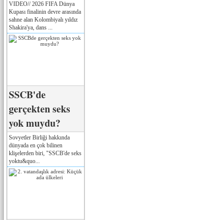
VIDEO// 2026 FIFA Dünya
Kupası finalinin devre arasında
sahne alan Kolombiyalı yıldız
Shakira'ya, dans ...
SSCB'de
gerçekten seks
yok muydu?
Sovyetler Birliği hakkında
dünyada en çok bilinen
klişelerden biri, "SSCB'de seks
yoktu&quo...