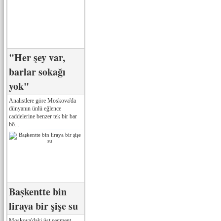
"Her şey var,
barlar sokağı
yok"
Analistlere göre Moskova'da
dünyanın ünlü eğlence
caddelerine benzer tek bir bar
bö...
Başkentte bin
liraya bir şişe su
Moskova'daki üst segment