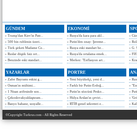
GÜNDEM
EKONOMİ
SP
» Trump'dan Kiev'in Patr...
» Rusya'da kara para akl...
» Cün
» 500 bin rublenin üzeri...
» Putin'den onay: Şereme...
» Rol
» Türk şirketi Madame Co...
» Rusya eski standart be...
» G. 
» Ruslar düşük faiz ort...
» Rusya'da ortalama emek...
» FIF
» Benzinde eski standart...
» Merkez: "Enflasyon art...
» Kra
YAZARLAR
PORTRE
AN
» Zafer Bayramı eskisi g...
» Yeni büyükelçi, yeni d...
» Rusy
» Osman'ın mühimi...
» Farklı bir Putin-Erdoğ...
» "En
» 1 Nisan arifesinde son...
» Putin'in sözcüsü Pesko...
» Put
» Çekoslovakyalılaştıram...
» Hülya Arslan'ın çeviri...
» 'Gri
» Banyo bahane, sosyalle...
» RTİB genel sekreteri e...
» Kal
©Copyright Turkrus.com - All Rights Reserved