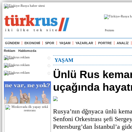
Реклама
Реклама
GÜNDEM
EKONOMİ
SPOR
YAŞAM
YAZARLAR
PORTRE
ANALİZ
Reklam
Hakkımızda
Реклама
YAŞAM
Реклама
Ünlü Rus keman
Реклама
uçağında hayatı
Rusya’nın dğnyaca ünlü keman
Senfoni Orkestrası şefi Sergey
Petersburg’dan İstanbul’a gid