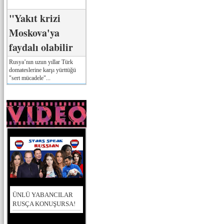
"Yakıt krizi
Moskova'ya
faydalı olabilir
Rusya’nın uzun yıllar Türk
domateslerine karşı yürttüğü
"sert mücadele"...
ÜNLÜ YABANCILAR
RUSÇA KONUŞURSA!