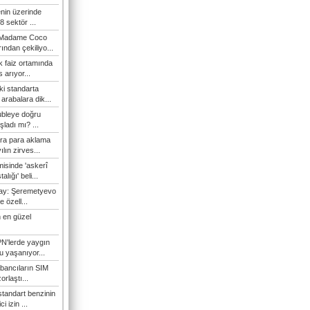
enin üzerinde
 sektör ...
i Madame Coco
ndan çekiliyo...
 faiz ortamında
 arıyor...
ki standarta
arabalara dik...
ubleye doğru
ladı mı? ...
ra para aklama
ılın zirves...
isinde 'askerî
lığı' beli...
nay: Şeremetyevo
e özell...
 en güzel
N'lerde yaygın
u yaşanıyor...
bancıların SIM
orlaştı...
tandart benzinin
i izin ...