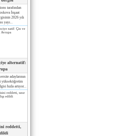
ions tarafından
oskova İnşaat
gisinin 2026 yılı
sı yayı...
iye alternatif:
rupa
ersite adaylarının
ki yükseköğretim
gisi hızla artıyor...
ni reddetti,
edildi