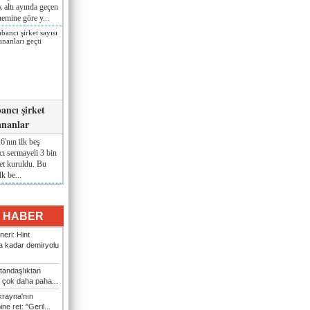
lk altı ayında geçen
nemine göre y...
ancı şirket
ananlar
'nın ilk beş
ı sermayeli 3 bin
et kuruldu. Bu
lk be...
I HABER
eri: Hint
 kadar demiryolu
tandaşlıktan
 çok daha paha...
rayna'nın
ine ret: "Geril...