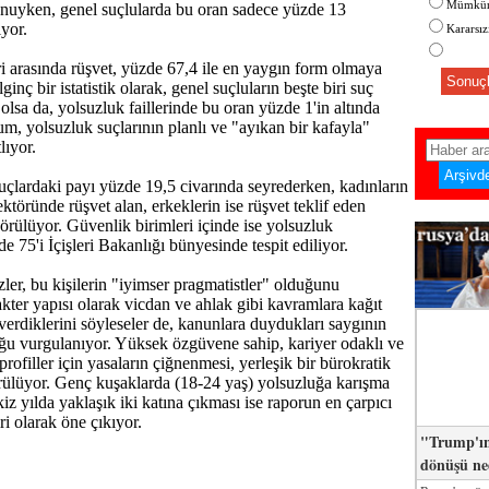
Mümkün
unuyken, genel suçlularda bu oran sadece yüzde 13
ıyor.
Kararsı
ri arasında rüşvet, yüzde 67,4 ile en yaygın form olmaya
Sonuçl
ginç bir istatistik olarak, genel suçluların beşte biri suç
 olsa da, yolsuzluk faillerinde bu oran yüzde 1'in altında
um, yolsuzluk suçlarının planlı ve "ayıkan bir kafayla"
lıyor.
uçlardaki payı yüzde 19,5 civarında seyrederken, kadınların
ktöründe rüşvet alan, erkeklerin ise rüşvet teklif eden
görülüyor. Güvenlik birimleri içinde ise yolsuzluk
e 75'i İçişleri Bakanlığı bünyesinde tespit ediliyor.
zler, bu kişilerin "iyimser pragmatistler" olduğunu
akter yapısı olarak vicdan ve ahlak gibi kavramlara kağıt
verdiklerini söyleseler de, kanunlara duydukları saygının
ğu vurgulanıyor. Yüksek özgüvene sahip, kariyer odaklı ve
profiller için yasaların çiğnenmesi, yerleşik bir bürokratik
rülüyor. Genç kuşaklarda (18-24 yaş) yolsuzluğa karışma
iz yılda yaklaşık iki katına çıkması ise raporun en çarpıcı
ri olarak öne çıkıyor.
"Trump'ın
dönüşü n