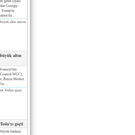
de gelen siyasi
ndan Georgiy
 Trump'ın
triot ha...
 büyük altın
Konseyi'nin
 Council-WGC)
öre, Rusya Merkez
nı...
esla'yı geçti
 büyük bankası