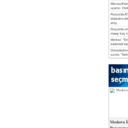
Microsoft'ta
uyarısı: Otel
Rusya'da AT
dolandırıcılı
artıy...
Rusya'da or
maaşı kaç ru
Merkez: "En
kademeli top
Domodedovo
sızıntı: "Neh
Moskova İ
Panorama 