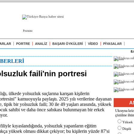
Реклама
ARLAR
PORTRE
ANALİZ
BAŞARI ÖYKÜLERİ
VİDEO
PİYASALAR
8.
Реклама
BERLERİ
Реклама
olsuzluk faili'nin portresi
Реклама
Реклама
Реклама
ığı, ülkede yolsuzluk suçlarına karışan kişilerin
ortresini" kamuoyuyla paylaştı. 2025 yılı verilerine dayanan
A
, tipik bir yolsuzluk faili; 30 ile 49 yaşları arasında, yüksek
 çocuk sahibi ve daha önce sabıkası bulunmayan bir erkek
Ukrayna krizi
ıyor.
çözülme ihtim
Yüksek
filiyle kıyaslandığında, yolsuzluk yapanların eğitim
Düşük
ukça yüksek olması dikkat çekiyor; bu kişilerin yüzde 87'si