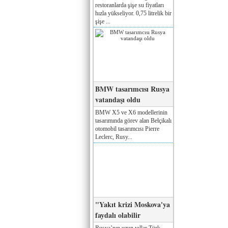
restoranlarda şişe su fiyatları
hızla yükseliyor. 0,75 litrelik bir
şişe ...
BMW tasarımcısı Rusya
vatandaşı oldu
BMW X5 ve X6 modellerinin
tasarımında görev alan Belçikalı
otomobil tasarımcısı Pierre
Leclerc, Rusy...
"Yakıt krizi Moskova'ya
faydalı olabilir
Rusya’nın uzun yıllar Türk