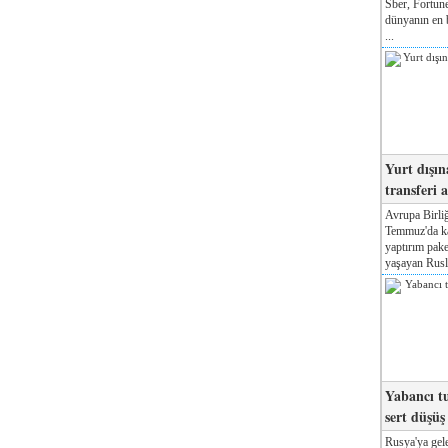
Sber, Fortune
dünyanın en b
...
Yurt dışın
transferi a
Avrupa Birliğ
Temmuz'da kab
yaptırım pake
yaşayan Rusla
Yabancı tu
sert düşüş
Rusya'ya gele