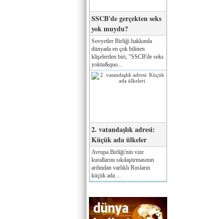
SSCB'de gerçekten seks
yok muydu?
Sovyetler Birliği hakkında
dünyada en çok bilinen
klişelerden biri, "SSCB'de seks
yoktu&quo...
2. vatandaşlık adresi:
Küçük ada ülkeler
Avrupa Birliği'nin vize
kurallarını sıkılaştırmasının
ardından varlıklı Rusların
küçük ada ...