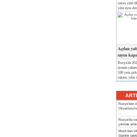
sayısı yılın i
yılın aynı dö
Açılan yab
sayısı kap
Rusya'da 2026
ayında yabanc
100 yeni şirk
rakam, yılın i
ART
Rusya'dan ön
Okyanusu'na
...
Rusya'da va
çıkmak artık
Musk'dan Uk
Starlink taleb