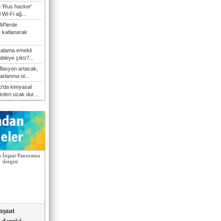
n 'Rus hacker'
l Wi-Fi ağ...
M'lerde
k katlanarak
talama emekli
bleye çıktı?...
flasyon artacak,
arlanma ol...
'da kimyasal
irden uzak dur...
nşaat
dergisi