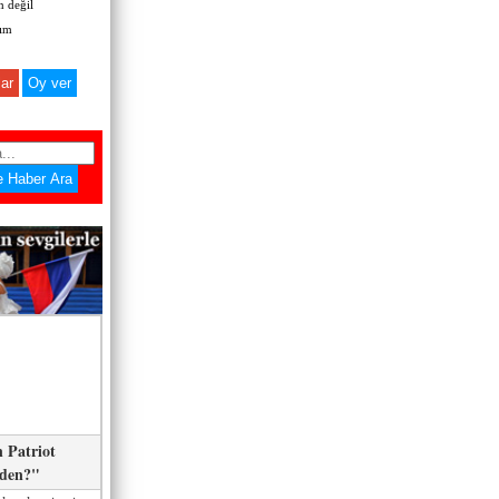
 değil
zım
ar
 Patriot
eden?"