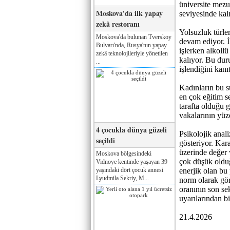
üniversite mez
Moskova'da ilk yapay
seviyesinde kal
zekâ restoranı
Yolsuzluk türle
Moskova'da bulunan Tverskoy
devam ediyor. İl
Bulvarı'nda, Rusya'nın yapay
işlerken alkollü
zekâ teknolojileriyle yönetilen
kalıyor. Bu dur
...
işlendiğini kanıt
Kadınların bu s
en çok eğitim se
tarafta olduğu 
vakalarının yüzd
4 çocukla dünya güzeli
Psikolojik anali
seçildi
gösteriyor. Kar
üzerinde değer 
Moskova bölgesindeki
çok düşük oldu
Vidnoye kentinde yaşayan 39
yaşındaki dört çocuk annesi
enerjik olan bu 
Lyudmila Sekriy, M...
norm olarak gö
oranının son sek
uyarılarından bi
21.4.2026