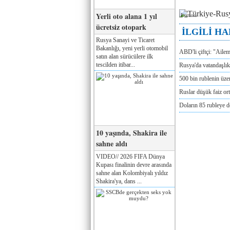
Yerli oto alana 1 yıl
Реклама
ücretsiz otopark
İLGİLİ H
Rusya Sanayi ve Ticaret
Bakanlığı, yeni yerli otomobil
ABD'li çiftçi: "Aile
satın alan sürücülere ilk
tescilden itibar...
Rusya'da vatandaşlık
500 bin rublenin üze
Ruslar düşük faiz or
Doların 85 rubleye 
10 yaşında, Shakira ile
sahne aldı
VIDEO// 2026 FIFA Dünya
Kupası finalinin devre arasında
sahne alan Kolombiyalı yıldız
Shakira'ya, dans ...