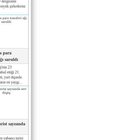
 dergisinin
üyük şirketlerini
a para
ğı sarsıldı
i'nin 23
ul ettiği 21.
ti, yurt dışında
rın en yaygı...
rist sayısında
n yabancı turist