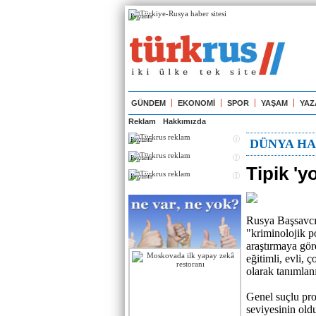
Реклама
GÜNDEM
EKONOMİ
SPOR
YAŞAM
YAZ
Reklam
Hakkımızda
Реклама
DÜNYA HA
Реклама
Tipik 'y
Реклама
Rusya Başsavcıl
"kriminolojik p
araştırmaya göre
eğitimli, evli,
olarak tanımlan
Genel suçlu pro
seviyesinin old