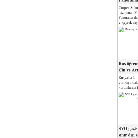
Corpex Solut
hazırlanan M
Panorama der
2. çeyrek sayı
Rus öğrenc
Çin ve Av
Rusya'da üniv
yurt dışında
kurumlarına il
SVO gazisi
sınır dışı 