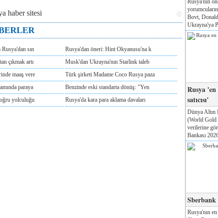
Rusya'nın ön
yorumcuları
Bovt, Donald
Ukrayna'ya Pa
ABERLER
m Rusya'dan sın
Rusya'dan öneri: Hint Okyanusu'na k
tan çıkmak artı
Musk'dan Ukrayna'nın Starlink taleb
rinde maaş vere
Türk şirketi Madame Coco Rusya paza
tamında paraya
Benzinde eski standarta dönüş: "Yen
Rusya 'en
satıcısı'
doğru yolculuğu
Rusya'da kara para aklama davaları
Dünya Altın 
(World Gold
verilerine g
Bankası 2026'
Sberbank T
Rusya'nın en