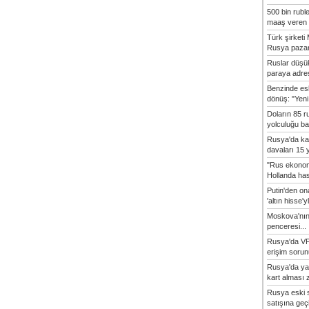
500 bin rubl
maaş veren 8
Türk şirket
Rusya pazarı
Ruslar düşük
paraya adres
Benzinde es
dönüş: "Yeni 
Doların 85 r
yolculuğu baş
Rusya'da ka
davaları 15 y
"Rus ekonom
Hollanda hasta
Putin'den o
'altın hisse'yl
Moskova'nın
penceresi...
Rusya'da VP
erişim sorun
Rusya'da ya
kart alması z
Rusya eski s
satışına geçic