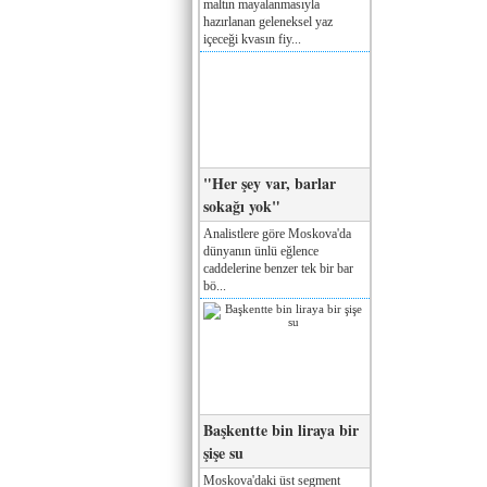
maltın mayalanmasıyla
hazırlanan geleneksel yaz
içeceği kvasın fiy...
"Her şey var, barlar
sokağı yok"
Analistlere göre Moskova'da
dünyanın ünlü eğlence
caddelerine benzer tek bir bar
bö...
Başkentte bin liraya bir
şişe su
Moskova'daki üst segment