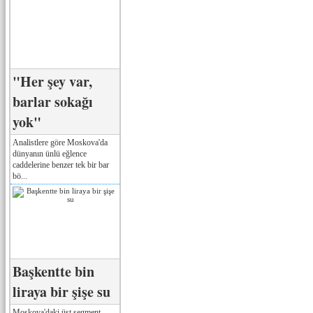
"Her şey var,
barlar sokağı
yok"
Analistlere göre Moskova'da
dünyanın ünlü eğlence
caddelerine benzer tek bir bar
bö...
Başkentte bin
liraya bir şişe su
Moskova'daki üst segment