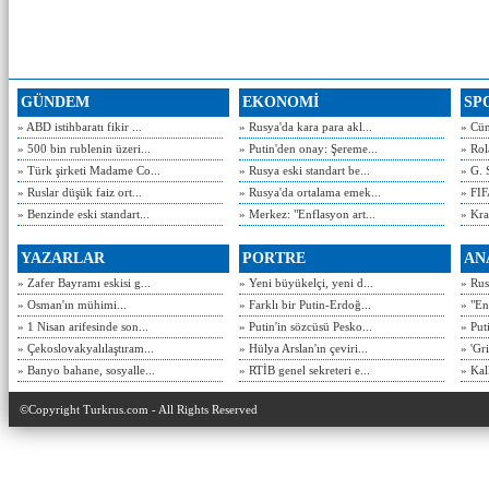
GÜNDEM
EKONOMİ
SP
» ABD istihbaratı fikir ...
» Rusya'da kara para akl...
» Cün
» 500 bin rublenin üzeri...
» Putin'den onay: Şereme...
» Rol
» Türk şirketi Madame Co...
» Rusya eski standart be...
» G. 
» Ruslar düşük faiz ort...
» Rusya'da ortalama emek...
» FIF
» Benzinde eski standart...
» Merkez: "Enflasyon art...
» Kra
YAZARLAR
PORTRE
AN
» Zafer Bayramı eskisi g...
» Yeni büyükelçi, yeni d...
» Rusy
» Osman'ın mühimi...
» Farklı bir Putin-Erdoğ...
» "En
» 1 Nisan arifesinde son...
» Putin'in sözcüsü Pesko...
» Put
» Çekoslovakyalılaştıram...
» Hülya Arslan'ın çeviri...
» 'Gri
» Banyo bahane, sosyalle...
» RTİB genel sekreteri e...
» Kal
©Copyright Turkrus.com - All Rights Reserved