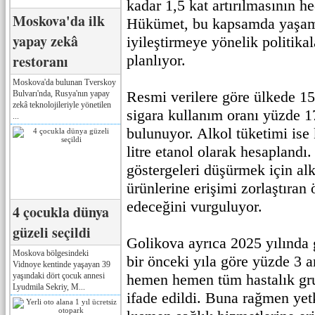
kadar 1,5 kat artırılmasının hed
Moskova'da ilk
Hükümet, bu kapsamda yaşam 
yapay zekâ
iyileştirmeye yönelik politika
restoranı
planlıyor.
Moskova'da bulunan Tverskoy
Resmi verilere göre ülkede 15
Bulvarı'nda, Rusya'nın yapay
zekâ teknolojileriyle yönetilen
sigara kullanım oranı yüzde 1
...
bulunuyor. Alkol tüketimi ise k
litre etanol olarak hesaplandı. 
göstergeleri düşürmek için alk
ürünlerine erişimi zorlaştıra
edeceğini vurguluyor.
4 çocukla dünya
güzeli seçildi
Golikova ayrıca 2025 yılında 
Moskova bölgesindeki
bir önceki yıla göre yüzde 3 ar
Vidnoye kentinde yaşayan 39
yaşındaki dört çocuk annesi
hemen hemen tüm hastalık gru
Lyudmila Sekriy, M...
ifade edildi. Buna rağmen yetk