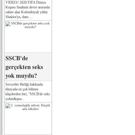
VIDEO// 2026 FIFA Dünya
Kupası finalinin devre arasında
sahne alan Kolombiyalı yıldız
Shakira'ya, dans ...
SSCB'de
gerçekten seks
yok muydu?
Sovyetler Birliği hakkında
dünyada en çok bilinen
klişelerden biri, "SSCB'de seks
yoktu&quo...