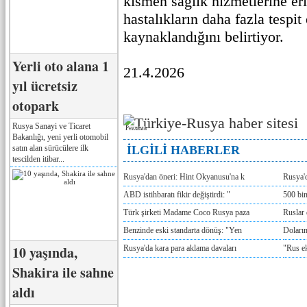
kısmen sağlık hizmetlerine er
hastalıkların daha fazla tespi
kaynaklandığını belirtiyor.
Yerli oto alana 1
21.4.2026
yıl ücretsiz
otopark
Rusya Sanayi ve Ticaret
Реклама
Bakanlığı, yeni yerli otomobil
satın alan sürücülere ilk
İLGİLİ HABERLER
tescilden itibar...
Rusya'dan öneri: Hint Okyanusu'na k
Rusya'd
ABD istihbaratı fikir değiştirdi: "
500 bin
Türk şirketi Madame Coco Rusya paza
Ruslar 
Benzinde eski standarta dönüş: "Yen
Doların
10 yaşında,
Rusya'da kara para aklama davaları
"Rus e
Shakira ile sahne
aldı