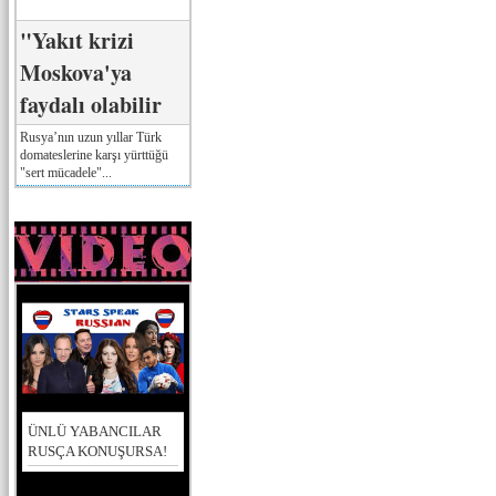
"Yakıt krizi
Moskova'ya
faydalı olabilir
Rusya’nın uzun yıllar Türk
domateslerine karşı yürttüğü
"sert mücadele"...
ÜNLÜ YABANCILAR
RUSÇA KONUŞURSA!