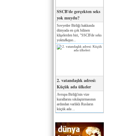
SSCB'de gerçekten seks
yok muydu?
Sovyetler Birliği hakkında
dünyada en çok bilinen
klişelerden biri, "SSCB'de seks
yoktu&quo...
2. vatandaşlık adresi:
Küçük ada ülkeler
Avrupa Birliği'nin vize
kurallarını sıkılaştırmasının
ardından varlıklı Rusların
küçük ada ...