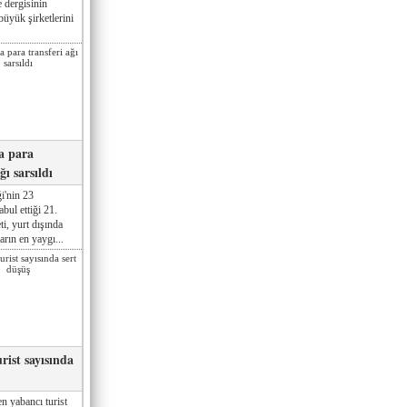
 dergisinin
üyük şirketlerini
a para
ğı sarsıldı
i'nin 23
ul ettiği 21.
ti, yurt dışında
rın en yaygı...
rist sayısında
n yabancı turist