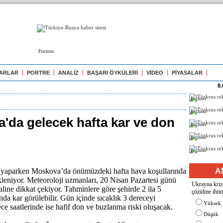
Реклама
ARLAR
PORTRE
ANALİZ
BAŞARI ÖYKÜLERİ
VİDEO
PİYASALAR
8.
Реклама
Реклама
'da gelecek hafta kar ve don
Реклама
Реклама
Реклама
k yaparken Moskova’da önümüzdeki hafta hava koşullarında
A
kleniyor. Meteoroloji uzmanları, 20 Nisan Pazartesi günü
Ukrayna krizi
aline dikkat çekiyor. Tahminlere göre şehirde 2 ila 5
çözülme ihtim
nda kar görülebilir. Gün içinde sıcaklık 3 dereceyi
Yüksek
e saatlerinde ise hafif don ve buzlanma riski oluşacak.
Düşük