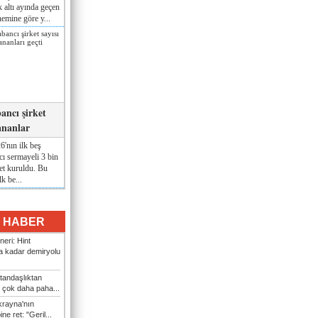
lk altı ayında geçen
nemine göre y...
ancı şirket
ananlar
'nın ilk beş
ı sermayeli 3 bin
et kuruldu. Bu
lk be...
I HABER
eri: Hint
 kadar demiryolu
tandaşlıktan
 çok daha paha...
rayna'nın
ine ret: "Geril...