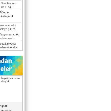
n 'Rus hacker'
l Wi-Fi ağ...
M'lerde
k katlanarak
talama emekli
bleye çıktı?...
flasyon artacak,
arlanma ol...
'da kimyasal
irden uzak dur...
nşaat
dergisi