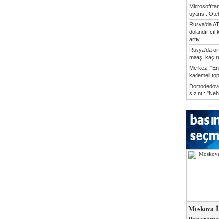
Microsoft'ta
uyarısı: Otel
Rusya'da AT
dolandırıcılı
artıy...
Rusya'da or
maaşı kaç ru
Merkez: "En
kademeli top
Domodedovo
sızıntı: "Neh
Moskova İ
Panorama 