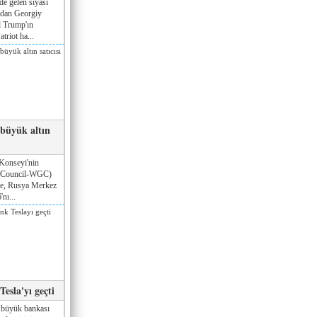
de gelen siyasi
ndan Georgiy
 Trump'ın
triot ha...
 büyük altın
Konseyi'nin
 Council-WGC)
öre, Rusya Merkez
nı...
esla'yı geçti
 büyük bankası