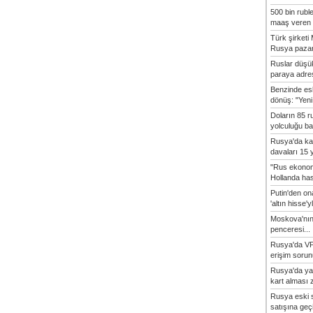
500 bin rubl
maaş veren 8
Türk şirket
Rusya pazarı
Ruslar düşük
paraya adres
Benzinde es
dönüş: "Yeni 
Doların 85 r
yolculuğu baş
Rusya'da ka
davaları 15 y
"Rus ekonom
Hollanda hasta
Putin'den o
'altın hisse'yl
Moskova'nın
penceresi...
Rusya'da VP
erişim sorun
Rusya'da ya
kart alması z
Rusya eski s
satışına geçic