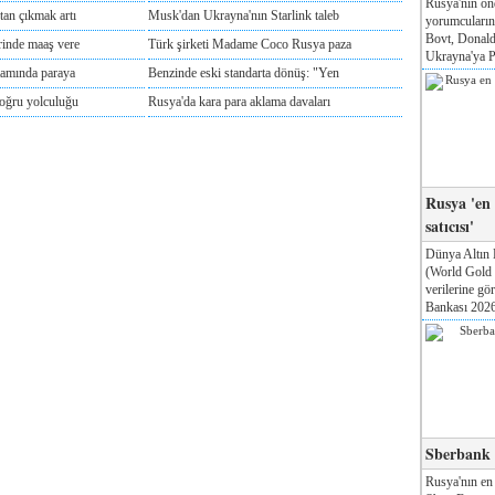
Rusya'nın ön
tan çıkmak artı
Musk'dan Ukrayna'nın Starlink taleb
yorumcuları
Bovt, Donald
rinde maaş vere
Türk şirketi Madame Coco Rusya paza
Ukrayna'ya Pa
tamında paraya
Benzinde eski standarta dönüş: "Yen
doğru yolculuğu
Rusya'da kara para aklama davaları
Rusya 'en
satıcısı'
Dünya Altın 
(World Gold
verilerine g
Bankası 2026'
Sberbank T
Rusya'nın en