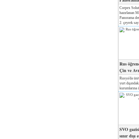
Corpex Solut
hazırlanan M
Panorama der
2. çeyrek sayı
Rus öğrenc
Çin ve Av
Rusya'da üniv
yurt dışında
kurumlarına il
SVO gazisi
sınır dışı 