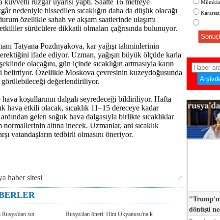
 kuvvetli rüzgâr uyarısı yaptı. Saatte 16 metreye
Mümkün
zgâr nedeniyle hissedilen sıcaklığın daha da düşük olacağı
Kararsı
u durum özellikle sabah ve akşam saatlerinde ulaşımı
 Yetkililer sürücülere dikkatli olmaları çağrısında bulunuyor.
Sonuçl
manı Tatyana Pozdnyakova, kar yağışı tahminlerinin
erektiğini ifade ediyor. Uzman, yağışın büyük ölçüde karla
şeklinde olacağını, gün içinde sıcaklığın artmasıyla karın
ni belirtiyor. Özellikle Moskova çevresinin kuzeydoğusunda
görülebileceği değerlendiriliyor.
hava koşullarının dalgalı seyredeceği bildiriliyor. Hafta
lık hava etkili olacak, sıcaklık 11–15 dereceye kadar
ardından gelen soğuk hava dalgasıyla birlikte sıcaklıklar
normallerinin altına inecek. Uzmanlar, ani sıcaklık
rşı vatandaşların tedbirli olmasını öneriyor.
ABERLER
"Trump'ın
dönüşü n
m Rusya'dan sın
Rusya'dan öneri: Hint Okyanusu'na k