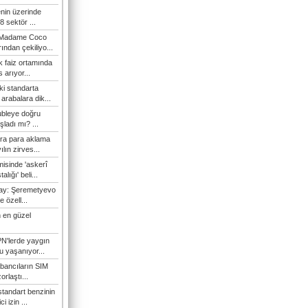
enin üzerinde
 sektör ...
i Madame Coco
ndan çekiliyo...
 faiz ortamında
 arıyor...
ki standarta
arabalara dik...
ubleye doğru
ladı mı? ...
ra para aklama
ılın zirves...
isinde 'askerî
lığı' beli...
nay: Şeremetyevo
e özell...
 en güzel
N'lerde yaygın
u yaşanıyor...
bancıların SIM
orlaştı...
tandart benzinin
i izin ...