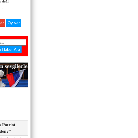
 değil
zım
ar
 Patriot
eden?"