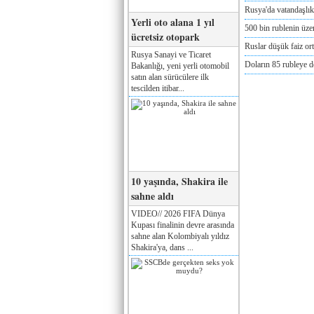
Rusya'da vatandaşlık
Yerli oto alana 1 yıl
500 bin rublenin üze
ücretsiz otopark
Ruslar düşük faiz or
Rusya Sanayi ve Ticaret
Doların 85 rubleye 
Bakanlığı, yeni yerli otomobil
satın alan sürücülere ilk
tescilden itibar...
10 yaşında, Shakira ile
sahne aldı
VIDEO// 2026 FIFA Dünya
Kupası finalinin devre arasında
sahne alan Kolombiyalı yıldız
Shakira'ya, dans ...