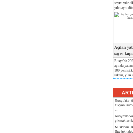
sayısı yılın i
yılın aynı dö
Açılan yab
sayısı kap
Rusya'da 2026
ayında yabanc
100 yeni şirk
rakam, yılın i
ART
Rusya'dan ön
Okyanusu'na
...
Rusya'da va
çıkmak artık
Musk'dan Uk
Starlink taleb