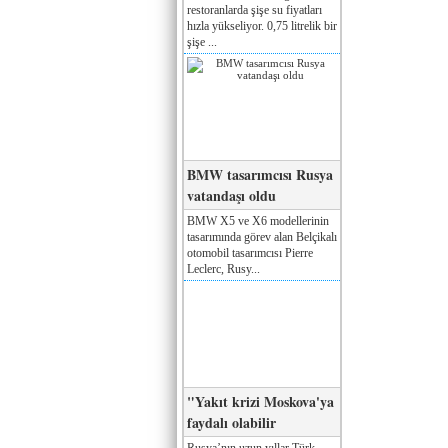
restoranlarda şişe su fiyatları
hızla yükseliyor. 0,75 litrelik bir
şişe ...
BMW tasarımcısı Rusya
vatandaşı oldu
BMW X5 ve X6 modellerinin
tasarımında görev alan Belçikalı
otomobil tasarımcısı Pierre
Leclerc, Rusy...
"Yakıt krizi Moskova'ya
faydalı olabilir
Rusya’nın uzun yıllar Türk