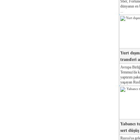
Sber, Fortune
dünyanın en b
...
Yurt dışın
transferi a
Avrupa Birliğ
Temmuz'da kab
yaptırım pake
yaşayan Rusla
Yabancı tu
sert düşüş
Rusya'ya gele