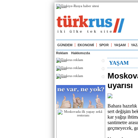
Реклама
GÜNDEM
EKONOMİ
SPOR
YAŞAM
YAZ
Reklam
Hakkımızda
Реклама
YAŞAM
Реклама
Moskova
Реклама
uyarısı
Bahara hazırlı
sert değişim be
kar yağışı ihtim
santimetre arası
geçmeyecek, gec