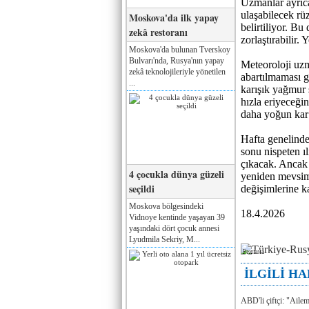
Uzmanlar ayrıca
ulaşabilecek rü
Moskova'da ilk yapay
belirtiliyor. B
zekâ restoranı
zorlaştırabilir.
Moskova'da bulunan Tverskoy
Bulvarı'nda, Rusya'nın yapay
Meteoroloji uz
zekâ teknolojileriyle yönetilen
abartılmaması g
...
karışık yağmur 
hızla eriyeceği
daha yoğun kar 
Hafta genelinde 
sonu nispeten ı
çıkacak. Ancak 
4 çocukla dünya güzeli
yeniden mevsim 
seçildi
değişimlerine ka
Moskova bölgesindeki
18.4.2026
Vidnoye kentinde yaşayan 39
yaşındaki dört çocuk annesi
Lyudmila Sekriy, M...
Реклама
İLGİLİ H
ABD'li çiftçi: "Aile