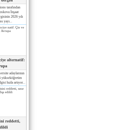
ions tarafından
oskova İnşaat
gisinin 2026 yılı
sı yayı...
iye alternatif:
rupa
ersite adaylarının
ki yükseköğretim
gisi hızla artıyor...
ni reddetti,
edildi