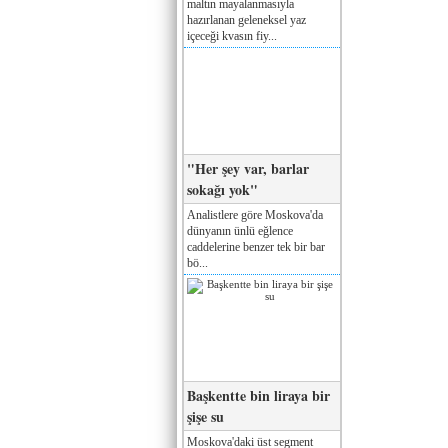
maltın mayalanmasıyla
hazırlanan geleneksel yaz
içeceği kvasın fiy...
"Her şey var, barlar
sokağı yok"
Analistlere göre Moskova'da
dünyanın ünlü eğlence
caddelerine benzer tek bir bar
bö...
Başkentte bin liraya bir
şişe su
Moskova'daki üst segment