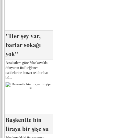
"Her şey var,
barlar sokağı
yok"
Analistlere göre Moskova'da
dünyanın ünlü eğlence
caddelerine benzer tek bir bar
bö...
Başkentte bin
liraya bir şişe su
Moskova'daki üst segment