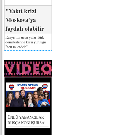
"Yakıt krizi
Moskova'ya
faydalı olabilir
Rusya’nın uzun yıllar Türk
domateslerine karşı yürttüğü
"sert mücadele"...
ÜNLÜ YABANCILAR
RUSÇA KONUŞURSA!