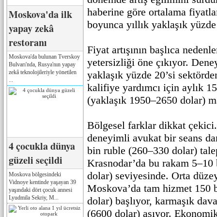
haberine göre ortalama fiyatla
Moskova'da ilk
boyunca yıllık yaklaşık yüzde
yapay zekâ
restoranı
Fiyat artışının başlıca nedenl
Moskova'da bulunan Tverskoy
yetersizliği öne çıkıyor. Den
Bulvarı'nda, Rusya'nın yapay
zekâ teknolojileriyle yönetilen
yaklaşık yüzde 20’si sektörde
...
kalifiye yardımcı için aylık 1
(yaklaşık 1950–2650 dolar) m
Bölgesel farklar dikkat çekic
deneyimli avukat bir seans da
4 çocukla dünya
bin ruble (260–330 dolar) tal
güzeli seçildi
Krasnodar’da bu rakam 5–10 
dolar) seviyesinde. Orta düzey
Moskova bölgesindeki
Vidnoye kentinde yaşayan 39
Moskova’da tam hizmet 150 b
yaşındaki dört çocuk annesi
Lyudmila Sekriy, M...
dolar) başlıyor, karmaşık dava
(6600 dolar) aşıyor. Ekonomi