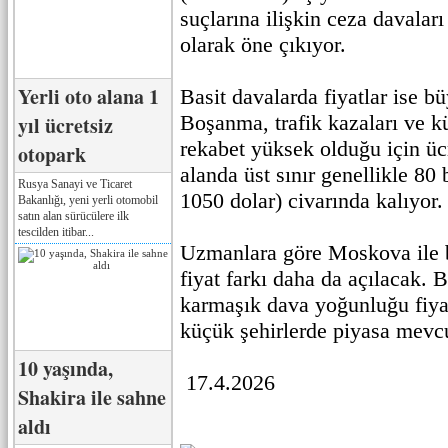
suçlarına ilişkin ceza davalar
olarak öne çıkıyor.
Yerli oto alana 1
Basit davalarda fiyatlar ise b
Boşanma, trafik kazaları ve k
yıl ücretsiz
rekabet yüksek olduğu için üc
otopark
alanda üst sınır genellikle 80 
Rusya Sanayi ve Ticaret
1050 dolar) civarında kalıyor.
Bakanlığı, yeni yerli otomobil
satın alan sürücülere ilk
tescilden itibar...
Uzmanlara göre Moskova ile b
fiyat farkı daha da açılacak. 
karmaşık dava yoğunluğu fiyat
küçük şehirlerde piyasa mevcu
10 yaşında,
17.4.2026
Shakira ile sahne
aldı