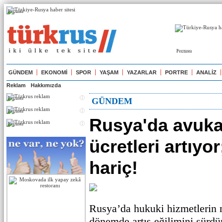
Реклама
Реклама
GÜNDEM
EKONOMİ
SPOR
YAŞAM
YAZARLAR
PORTRE
ANALİZ
Reklam
Hakkımızda
Реклама
GÜNDEM
Реклама
Rusya'da avuka
Реклама
ücretleri artıy
hariç!
Rusya’da hukuki hizmetlerin
dönemde artış eğilimini sürdü