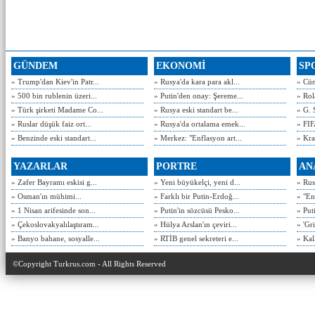
GÜNDEM
EKONOMİ
SP
» Trump'dan Kiev'in Patr...
» Rusya'da kara para akl...
» Cün
» 500 bin rublenin üzeri...
» Putin'den onay: Şereme...
» Rol
» Türk şirketi Madame Co...
» Rusya eski standart be...
» G. 
» Ruslar düşük faiz ort...
» Rusya'da ortalama emek...
» FIF
» Benzinde eski standart...
» Merkez: "Enflasyon art...
» Kra
YAZARLAR
PORTRE
AN
» Zafer Bayramı eskisi g...
» Yeni büyükelçi, yeni d...
» Rusy
» Osman'ın mühimi...
» Farklı bir Putin-Erdoğ...
» "En
» 1 Nisan arifesinde son...
» Putin'in sözcüsü Pesko...
» Put
» Çekoslovakyalılaştıram...
» Hülya Arslan'ın çeviri...
» 'Gri
» Banyo bahane, sosyalle...
» RTİB genel sekreteri e...
» Kal
©Copyright Turkrus.com - All Rights Reserved