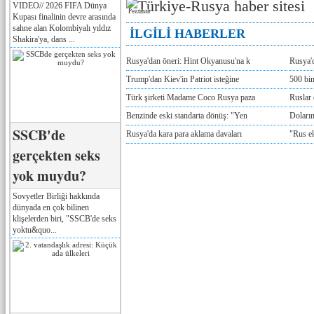
VIDEO// 2026 FIFA Dünya
Реклама
Kupası finalinin devre arasında
sahne alan Kolombiyalı yıldız
İLGİLİ HABERLER
Shakira'ya, dans ...
Rusya'dan öneri: Hint Okyanusu'na k
Rusya'd
Trump'dan Kiev'in Patriot isteğine
500 bin
Türk şirketi Madame Coco Rusya paza
Ruslar 
Benzinde eski standarta dönüş: "Yen
Doların
SSCB'de
Rusya'da kara para aklama davaları
"Rus e
gerçekten seks
yok muydu?
Sovyetler Birliği hakkında
dünyada en çok bilinen
klişelerden biri, "SSCB'de seks
yoktu&quo...