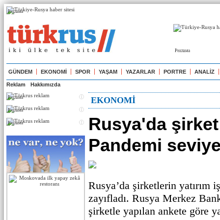
Реклама
Реклама
GÜNDEM
EKONOMİ
SPOR
YAŞAM
YAZARLAR
PORTRE
ANALİZ
Reklam
Hakkımızda
Реклама
EKONOMİ
Реклама
Rusya'da şirket 
Реклама
Pandemi seviye
Rusya’da şirketlerin yatırım iş
zayıfladı. Rusya Merkez Banka
şirketle yapılan ankete göre ya