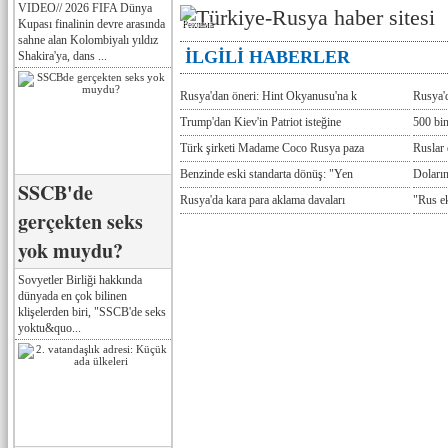
VIDEO// 2026 FIFA Dünya
Kupası finalinin devre arasında
Реклама
sahne alan Kolombiyalı yıldız
İLGİLİ HABERLER
Shakira'ya, dans ...
Rusya'dan öneri: Hint Okyanusu'na k
Rusya'd
Trump'dan Kiev'in Patriot isteğine
500 bin
Türk şirketi Madame Coco Rusya paza
Ruslar 
Benzinde eski standarta dönüş: "Yen
Doların
SSCB'de
Rusya'da kara para aklama davaları
"Rus e
gerçekten seks
yok muydu?
Sovyetler Birliği hakkında
dünyada en çok bilinen
klişelerden biri, "SSCB'de seks
yoktu&quo...