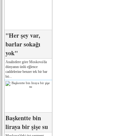
"Her şey var,
barlar sokağı
yok"
Analistlere göre Moskova'da
dünyanın ünlü eğlence
caddelerine benzer tek bir bar
bö...
Başkentte bin
liraya bir şişe su
Moskova'daki üst segment