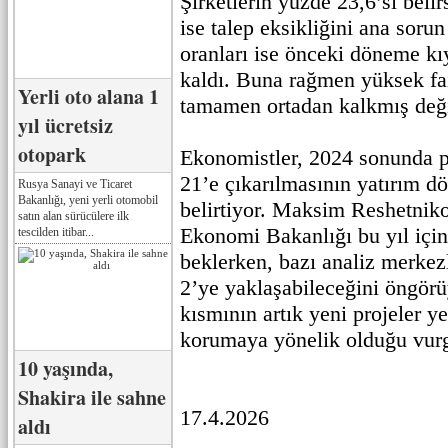
Şirketlerin yüzde 23,6’sı belir
ise talep eksikliğini ana sorun
oranları ise önceki döneme kı
kaldı. Buna rağmen yüksek fai
Yerli oto alana 1
tamamen ortadan kalkmış deği
yıl ücretsiz
otopark
Ekonomistler, 2024 sonunda po
21’e çıkarılmasının yatırım d
Rusya Sanayi ve Ticaret
Bakanlığı, yeni yerli otomobil
belirtiyor. Maksim Reshetnik
satın alan sürücülere ilk
Ekonomi Bakanlığı bu yıl içi
tescilden itibar...
beklerken, bazı analiz merkez
2’ye yaklaşabileceğini öngörü
kısmının artık yeni projeler y
korumaya yönelik olduğu vurg
10 yaşında,
Shakira ile sahne
17.4.2026
aldı