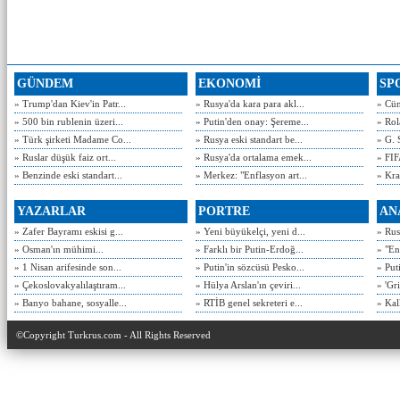
GÜNDEM
EKONOMİ
SP
» Trump'dan Kiev'in Patr...
» Rusya'da kara para akl...
» Cün
» 500 bin rublenin üzeri...
» Putin'den onay: Şereme...
» Rol
» Türk şirketi Madame Co...
» Rusya eski standart be...
» G. 
» Ruslar düşük faiz ort...
» Rusya'da ortalama emek...
» FIF
» Benzinde eski standart...
» Merkez: "Enflasyon art...
» Kra
YAZARLAR
PORTRE
AN
» Zafer Bayramı eskisi g...
» Yeni büyükelçi, yeni d...
» Rusy
» Osman'ın mühimi...
» Farklı bir Putin-Erdoğ...
» "En
» 1 Nisan arifesinde son...
» Putin'in sözcüsü Pesko...
» Put
» Çekoslovakyalılaştıram...
» Hülya Arslan'ın çeviri...
» 'Gri
» Banyo bahane, sosyalle...
» RTİB genel sekreteri e...
» Kal
©Copyright Turkrus.com - All Rights Reserved