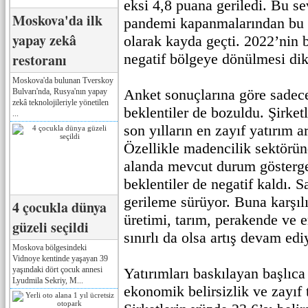
eksi 4,8 puana geriledi. Bu se
Moskova'da ilk
pandemi kapanmalarından bu 
yapay zekâ
olarak kayda geçti. 2022’nin 
restoranı
negatif bölgeye dönülmesi dik
Moskova'da bulunan Tverskoy
Anket sonuçlarına göre sadec
Bulvarı'nda, Rusya'nın yapay
zekâ teknolojileriyle yönetilen
beklentiler de bozuldu. Şirketl
...
son yılların en zayıf yatırım a
Özellikle madencilik sektörün
alanda mevcut durum gösterges
beklentiler de negatif kaldı. 
gerileme sürüyor. Buna karşıl
4 çocukla dünya
üretimi, tarım, perakende ve e
güzeli seçildi
sınırlı da olsa artış devam edi
Moskova bölgesindeki
Vidnoye kentinde yaşayan 39
yaşındaki dört çocuk annesi
Yatırımları baskılayan başlıca
Lyudmila Sekriy, M...
ekonomik belirsizlik ve zayıf 