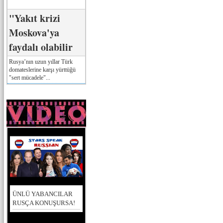
"Yakıt krizi
Moskova'ya
faydalı olabilir
Rusya’nın uzun yıllar Türk
domateslerine karşı yürttüğü
"sert mücadele"...
ÜNLÜ YABANCILAR
RUSÇA KONUŞURSA!