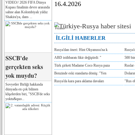
16.4.2026
VIDEO// 2026 FIFA Dünya
Kupası finalinin devre arasında
sahne alan Kolombiyalı yıldız
Shakira'ya, dans ...
Реклама
İLGİLİ HABERLER
Rusya'dan öneri: Hint Okyanusu'na k
Rusya'd
SSCB'de
ABD istihbaratı fikir değiştirdi: "
500 bin
gerçekten seks
Türk şirketi Madame Coco Rusya paza
Ruslar 
yok muydu?
Benzinde eski standarta dönüş: "Yen
Doların
Rusya'da kara para aklama davaları
"Rus e
Sovyetler Birliği hakkında
dünyada en çok bilinen
klişelerden biri, "SSCB'de seks
yoktu&quo...