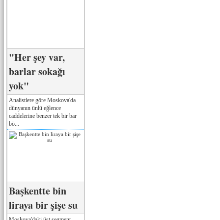
"Her şey var,
barlar sokağı
yok"
Analistlere göre Moskova'da
dünyanın ünlü eğlence
caddelerine benzer tek bir bar
bö...
Başkentte bin
liraya bir şişe su
Moskova'daki üst segment