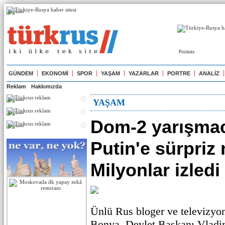
Реклама
Реклама
GÜNDEM
EKONOMİ
SPOR
YAŞAM
YAZARLAR
PORTRE
ANALİZ
Reklam
Hakkımızda
Реклама
YAŞAM
Реклама
Dom-2 yarışma
Реклама
Putin'e sürpriz
Milyonlar izledi
Ünlü Rus bloger ve televizyo
Bonya, Devlet Başkanı Vladim