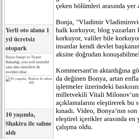
çeken bölümleri arasında yer a
Bonja, "Vladimir Vladimirovi
Yerli oto alana 1
halk korkuyor, blog yazarları 
korkuyor, valiler bile korkuyo
yıl ücretsiz
insanlar kendi devlet başkan
otopark
aksine doğrudan konuşabilmel
Rusya Sanayi ve Ticaret
Bakanlığı, yeni yerli otomobil
satın alan sürücülere ilk
Kommersant'ın aktardığına gö
tescilden itibar...
da değinen Bonya, artan enfl
işletmeler üzerindeki baskısın
milletvekili Vitali Milonov’un
açıklamalarını eleştirerek bu s
kınadı. Video, Bonya’nın son 
10 yaşında,
eleştirel içerikler arasında en
Shakira ile sahne
çalışma oldu.
aldı