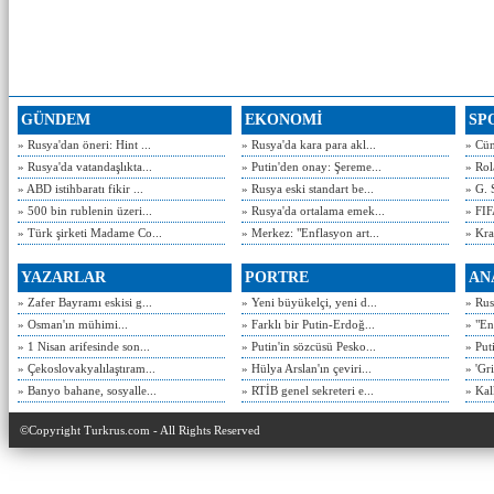
GÜNDEM
EKONOMİ
SP
» Rusya'dan öneri: Hint ...
» Rusya'da kara para akl...
» Cün
» Rusya'da vatandaşlıkta...
» Putin'den onay: Şereme...
» Rol
» ABD istihbaratı fikir ...
» Rusya eski standart be...
» G. 
» 500 bin rublenin üzeri...
» Rusya'da ortalama emek...
» FIF
» Türk şirketi Madame Co...
» Merkez: "Enflasyon art...
» Kra
YAZARLAR
PORTRE
AN
» Zafer Bayramı eskisi g...
» Yeni büyükelçi, yeni d...
» Rusy
» Osman'ın mühimi...
» Farklı bir Putin-Erdoğ...
» "En
» 1 Nisan arifesinde son...
» Putin'in sözcüsü Pesko...
» Put
» Çekoslovakyalılaştıram...
» Hülya Arslan'ın çeviri...
» 'Gri
» Banyo bahane, sosyalle...
» RTİB genel sekreteri e...
» Kal
©Copyright Turkrus.com - All Rights Reserved