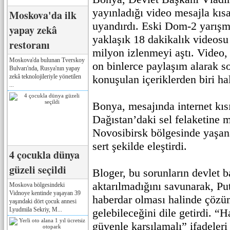
yayınladığı video mesajla kıs
Moskova'da ilk
uyandırdı. Eski Dom-2 yarışm
yapay zekâ
yaklaşık 18 dakikalık videosu
restoranı
milyon izlenmeyi aştı. Video,
Moskova'da bulunan Tverskoy
on binlerce paylaşım alarak 
Bulvarı'nda, Rusya'nın yapay
zekâ teknolojileriyle yönetilen
konuşulan içeriklerden biri hal
...
Bonya, mesajında internet kısı
Dağıstan’daki sel felaketine 
Novosibirsk bölgesinde yaşana
sert şekilde eleştirdi.
4 çocukla dünya
güzeli seçildi
Bloger, bu sorunların devlet 
aktarılmadığını savunarak, P
Moskova bölgesindeki
Vidnoye kentinde yaşayan 39
haberdar olması halinde çözü
yaşındaki dört çocuk annesi
Lyudmila Sekriy, M...
gelebileceğini dile getirdi. “H
güvenle karşılamalı” ifadeler