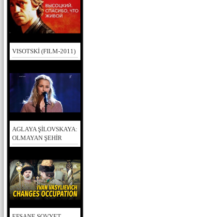
VISOTSKİ (FILM-2011)
AGLAYA ŞİLOVSKAYA:
OLMAYAN ŞEHİR
EFSANE SOVYET