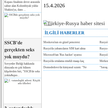
Kupası finalinin devre arasında
15.4.2026
sahne alan Kolombiyalı yıldız
Shakira'ya, dans ...
Реклама
İLGİLİ HABERLER
SSCB'de
Moskova'nın en güzel penceresi
Rusya'
gerçekten seks
Rusya'da yabancıların SIM kart alma
Rusya e
yok muydu?
Microsoft'tan 'Rus hacker' uyarısı:
Rusya'd
Rusya'da ortalama emekli maaşı kaç
Merkez
Sovyetler Birliği hakkında
Domodedovo'da kimyasal sızıntı: "Ne
"Savaş
dünyada en çok bilinen
klişelerden biri, "SSCB'de seks
yoktu&quo...