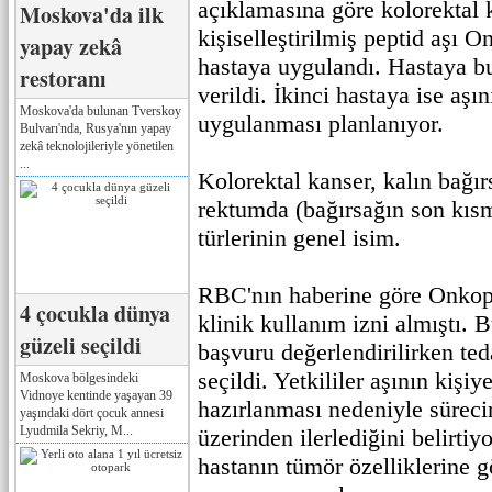
açıklamasına göre kolorektal k
Moskova'da ilk
kişiselleştirilmiş peptid aşı 
yapay zekâ
hastaya uygulandı. Hastaya b
restoranı
verildi. İkinci hastaya ise aşı
Moskova'da bulunan Tverskoy
uygulanması planlanıyor.
Bulvarı'nda, Rusya'nın yapay
zekâ teknolojileriyle yönetilen
...
Kolorektal kanser, kalın bağır
rektumda (bağırsağın son kısm
türlerinin genel isim.
RBC'nın haberine göre Onkop
4 çocukla dünya
klinik kullanım izni almıştı.
güzeli seçildi
başvuru değerlendirilirken ted
seçildi. Yetkililer aşının kişiy
Moskova bölgesindeki
Vidnoye kentinde yaşayan 39
hazırlanması nedeniyle sürecin
yaşındaki dört çocuk annesi
Lyudmila Sekriy, M...
üzerinden ilerlediğini belirtiy
hastanın tümör özelliklerine g