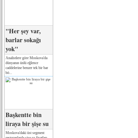
"Her şey var,
barlar sokağı
yok"
Analistlere göre Moskova'da
dünyanın ünlü eğlence
caddelerine benzer tek bir bar
bö...
Başkentte bin
liraya bir şişe su
Moskova'daki üst segment
restoranlarda şişe su fiyatları