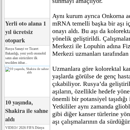
sunmayı amaçlıyor.
Aynı kurum ayrıca Onkorna adl
Yerli oto alana 1
mRNA temelli başka bir aşı iç
onayı aldı. Bu aşı da kolorekt
yıl ücretsiz
yönelik geliştirildi. Çalışmala
otopark
Merkezi ile Lopuhin adına Fi
Rusya Sanayi ve Ticaret
Merkezi uzmanları tarafından 
Bakanlığı, yeni yerli otomobil
satın alan sürücülere ilk
tescilden itibar...
Uzmanlara göre kolorektal kans
yaşlarda görülse de genç hast
çıkabiliyor. Rusya’da geliştiri
aşıların, özellikle hedefe yöne
önemli bir potansiyel taşıdığı 
10 yaşında,
Yetkililer aynı zamanda glio
Shakira ile sahne
gibi diğer kanser türlerine yöne
aldı
aşı çalışmalarının da sürdüğün
VIDEO// 2026 FIFA Dünya