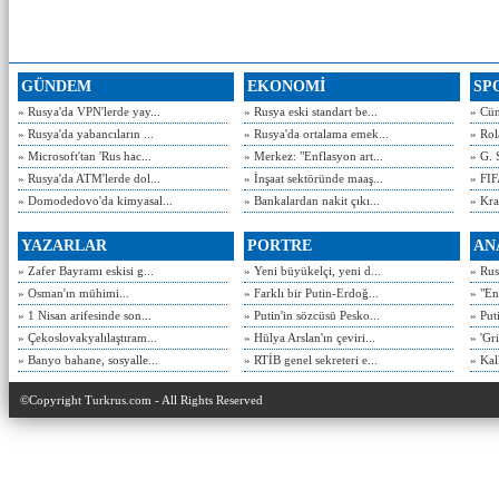
GÜNDEM
EKONOMİ
SP
» Rusya'da VPN'lerde yay...
» Rusya eski standart be...
» Cün
» Rusya'da yabancıların ...
» Rusya'da ortalama emek...
» Rol
» Microsoft'tan 'Rus hac...
» Merkez: "Enflasyon art...
» G. 
» Rusya'da ATM'lerde dol...
» İnşaat sektöründe maaş...
» FIF
» Domodedovo'da kimyasal...
» Bankalardan nakit çıkı...
» Kra
YAZARLAR
PORTRE
AN
» Zafer Bayramı eskisi g...
» Yeni büyükelçi, yeni d...
» Rusy
» Osman'ın mühimi...
» Farklı bir Putin-Erdoğ...
» "En
» 1 Nisan arifesinde son...
» Putin'in sözcüsü Pesko...
» Put
» Çekoslovakyalılaştıram...
» Hülya Arslan'ın çeviri...
» 'Gri
» Banyo bahane, sosyalle...
» RTİB genel sekreteri e...
» Kal
©Copyright Turkrus.com - All Rights Reserved