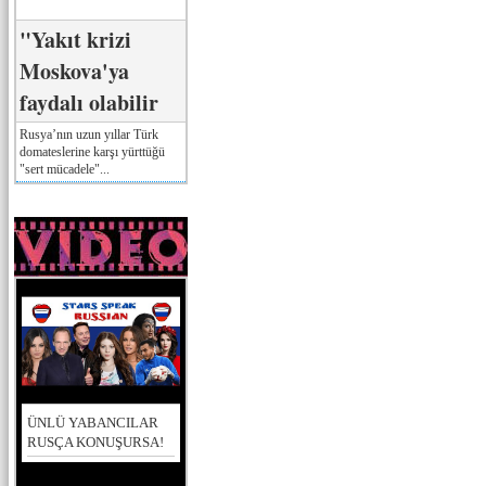
"Yakıt krizi
Moskova'ya
faydalı olabilir
Rusya’nın uzun yıllar Türk
domateslerine karşı yürttüğü
"sert mücadele"...
ÜNLÜ YABANCILAR
RUSÇA KONUŞURSA!