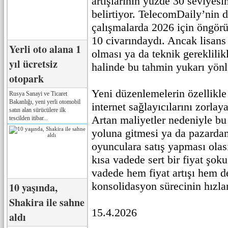
artışlarının yüzde 30 seviyesi
belirtiyor. TelecomDaily’nin 
çalışmalarda 2026 için öngörü
10 civarındaydı. Ancak lisans
Yerli oto alana 1
olması ya da teknik gereklilik
yıl ücretsiz
halinde bu tahmin yukarı yönlü
otopark
Yeni düzenlemelerin özellikle
Rusya Sanayi ve Ticaret
Bakanlığı, yeni yerli otomobil
internet sağlayıcılarını zorlay
satın alan sürücülere ilk
Artan maliyetler nedeniyle bu 
tescilden itibar...
yoluna gitmesi ya da pazarda
oyunculara satış yapması olas
kısa vadede sert bir fiyat şok
vadede hem fiyat artışı hem d
konsolidasyon sürecinin hızla
10 yaşında,
Shakira ile sahne
15.4.2026
aldı