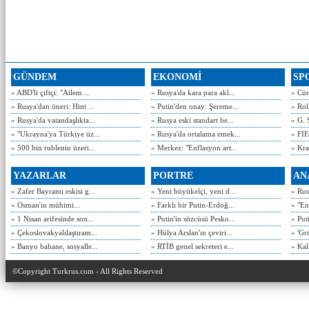
GÜNDEM
EKONOMİ
SP
» ABD'li çiftçi: "Ailem ...
» Rusya'da kara para akl...
» Cün
» Rusya'dan öneri: Hint ...
» Putin'den onay: Şereme...
» Rol
» Rusya'da vatandaşlıkta...
» Rusya eski standart be...
» G. 
» "Ukrayna'ya Türkiye üz...
» Rusya'da ortalama emek...
» FIF
» 500 bin rublenin üzeri...
» Merkez: "Enflasyon art...
» Kra
YAZARLAR
PORTRE
AN
» Zafer Bayramı eskisi g...
» Yeni büyükelçi, yeni d...
» Rusy
» Osman'ın mühimi...
» Farklı bir Putin-Erdoğ...
» "En
» 1 Nisan arifesinde son...
» Putin'in sözcüsü Pesko...
» Put
» Çekoslovakyalılaştıram...
» Hülya Arslan'ın çeviri...
» 'Gri
» Banyo bahane, sosyalle...
» RTİB genel sekreteri e...
» Kal
©Copyright Turkrus.com - All Rights Reserved