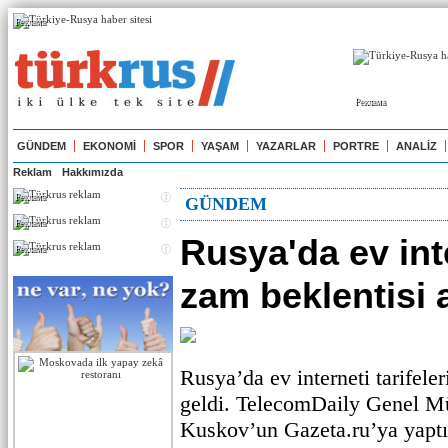
Реклама
Реклама
GÜNDEM
EKONOMİ
SPOR
YAŞAM
YAZARLAR
PORTRE
ANALİZ
Reklam
Hakkımızda
Реклама
GÜNDEM
Реклама
Rusya'da ev int
Реклама
zam beklentisi a
Rusya’da ev interneti tarifele
geldi. TelecomDaily Genel M
Kuskov’un Gazeta.ru’ya yaptı