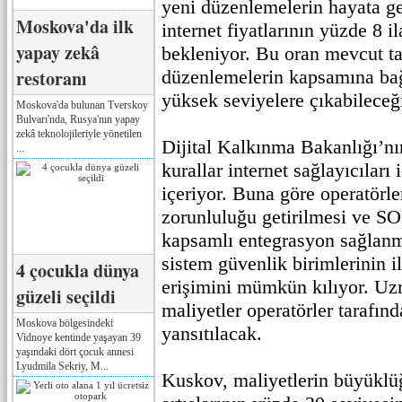
yeni düzenlemelerin hayata ge
Moskova'da ilk
internet fiyatlarının yüzde 8 i
yapay zekâ
bekleniyor. Bu oran mevcut t
restoranı
düzenlemelerin kapsamına bağl
yüksek seviyelere çıkabileceği
Moskova'da bulunan Tverskoy
Bulvarı'nda, Rusya'nın yapay
zekâ teknolojileriyle yönetilen
Dijital Kalkınma Bakanlığı’nı
...
kurallar internet sağlayıcıları
içeriyor. Buna göre operatörler
zorunluluğu getirilmesi ve S
kapsamlı entegrasyon sağlanm
sistem güvenlik birimlerinin il
4 çocukla dünya
erişimini mümkün kılıyor. Uz
güzeli seçildi
maliyetler operatörler tarafı
Moskova bölgesindeki
yansıtılacak.
Vidnoye kentinde yaşayan 39
yaşındaki dört çocuk annesi
Lyudmila Sekriy, M...
Kuskov, maliyetlerin büyüklüğ