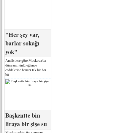
"Her şey var,
barlar sokağı
yok"
Analistlere göre Moskova'da
dünyanın ünlü eğlence
caddelerine benzer tek bir bar
bö...
Başkentte bin
liraya bir şişe su
Moskova'daki üst segment