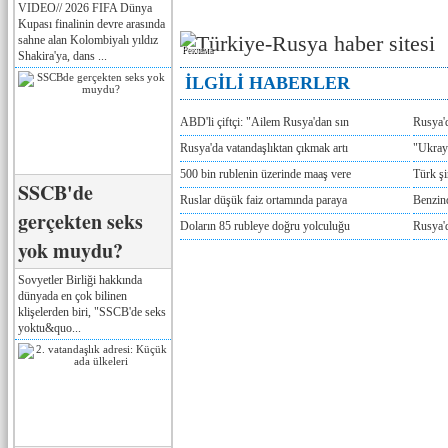
VIDEO// 2026 FIFA Dünya
Kupası finalinin devre arasında
sahne alan Kolombiyalı yıldız
Реклама
Shakira'ya, dans ...
İLGİLİ HABERLER
ABD'li çiftçi: "Ailem Rusya'dan sın
Rusya'
Rusya'da vatandaşlıktan çıkmak artı
"Ukray
500 bin rublenin üzerinde maaş vere
Türk ş
SSCB'de
Ruslar düşük faiz ortamında paraya
Benzind
gerçekten seks
Doların 85 rubleye doğru yolculuğu
Rusya'd
yok muydu?
Sovyetler Birliği hakkında
dünyada en çok bilinen
klişelerden biri, "SSCB'de seks
yoktu&quo...