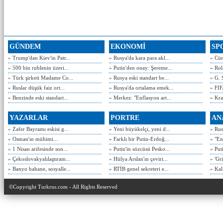
GÜNDEM
EKONOMİ
SP
» Trump'dan Kiev'in Patr...
» Rusya'da kara para akl...
» Cün
» 500 bin rublenin üzeri...
» Putin'den onay: Şereme...
» Rol
» Türk şirketi Madame Co...
» Rusya eski standart be...
» G. 
» Ruslar düşük faiz ort...
» Rusya'da ortalama emek...
» FIF
» Benzinde eski standart...
» Merkez: "Enflasyon art...
» Kra
YAZARLAR
PORTRE
AN
» Zafer Bayramı eskisi g...
» Yeni büyükelçi, yeni d...
» Rusy
» Osman'ın mühimi...
» Farklı bir Putin-Erdoğ...
» "En
» 1 Nisan arifesinde son...
» Putin'in sözcüsü Pesko...
» Put
» Çekoslovakyalılaştıram...
» Hülya Arslan'ın çeviri...
» 'Gri
» Banyo bahane, sosyalle...
» RTİB genel sekreteri e...
» Kal
©Copyright Turkrus.com - All Rights Reserved