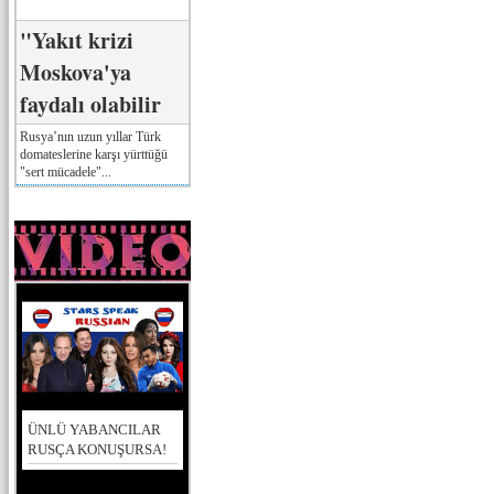
"Yakıt krizi
Moskova'ya
faydalı olabilir
Rusya’nın uzun yıllar Türk
domateslerine karşı yürttüğü
"sert mücadele"...
ÜNLÜ YABANCILAR
RUSÇA KONUŞURSA!