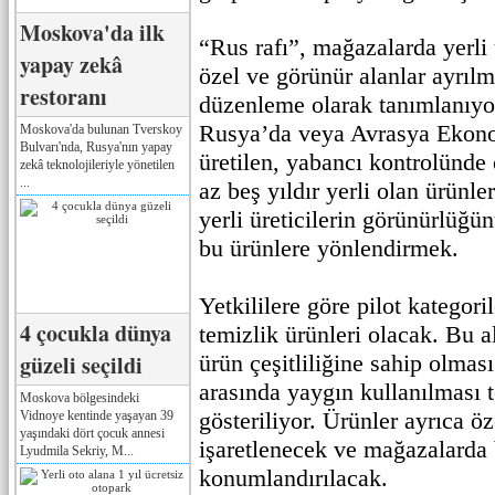
Moskova'da ilk
“Rus rafı”, mağazalarda yerli 
yapay zekâ
özel ve görünür alanlar ayrılm
restoranı
düzenleme olarak tanımlanıyor
Rusya’da veya Avrasya Ekonom
Moskova'da bulunan Tverskoy
Bulvarı'nda, Rusya'nın yapay
üretilen, yabancı kontrolünd
zekâ teknolojileriyle yönetilen
...
az beş yıldır yerli olan ürünl
yerli üreticilerin görünürlüğün
bu ürünlere yönlendirmek.
Yetkililere göre pilot kategor
4 çocukla dünya
temizlik ürünleri olacak. Bu 
güzeli seçildi
ürün çeşitliliğine sahip olmas
arasında yaygın kullanılması t
Moskova bölgesindeki
gösteriliyor. Ürünler ayrıca öz
Vidnoye kentinde yaşayan 39
yaşındaki dört çocuk annesi
işaretlenecek ve mağazalarda b
Lyudmila Sekriy, M...
konumlandırılacak.