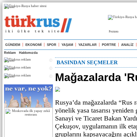
Реклама
Реклама
GÜNDEM
EKONOMİ
SPOR
YAŞAM
YAZARLAR
PORTRE
ANALİZ
Reklam
Hakkımızda
Реклама
BASINDAN SEÇMELER
Реклама
Mağazalarda 'Ru
Реклама
Rusya’da mağazalarda “Rus ra
yönelik yasa tasarısı yeniden
Sanayi ve Ticaret Bakan Yar
Çekuşov, uygulamanın ilk eta
gruplarını kapsayacağını açıkl