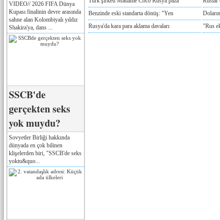
Türk şirketi Madame Coco Rusya paza
Ruslar 
VIDEO// 2026 FIFA Dünya
Kupası finalinin devre arasında
Benzinde eski standarta dönüş: "Yen
Doların
sahne alan Kolombiyalı yıldız
Rusya'da kara para aklama davaları
"Rus e
Shakira'ya, dans ...
SSCB'de
gerçekten seks
yok muydu?
Sovyetler Birliği hakkında
dünyada en çok bilinen
klişelerden biri, "SSCB'de seks
yoktu&quo...