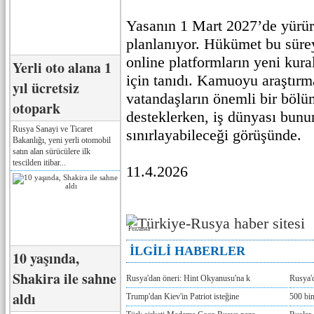
Yasanın 1 Mart 2027’de yürür
planlanıyor. Hükümet bu sürey
online platformların yeni kur
Yerli oto alana 1
için tanıdı. Kamuoyu araştırm
yıl ücretsiz
vatandaşların önemli bir böl
otopark
desteklerken, iş dünyası bunu
Rusya Sanayi ve Ticaret
sınırlayabileceği görüşünde.
Bakanlığı, yeni yerli otomobil
satın alan sürücülere ilk
tescilden itibar...
11.4.2026
Реклама
İLGİLİ HABERLER
10 yaşında,
Shakira ile sahne
Rusya'dan öneri: Hint Okyanusu'na k
Rusya'd
aldı
Trump'dan Kiev'in Patriot isteğine
500 bin