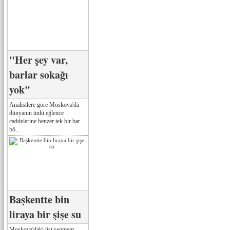
"Her şey var,
barlar sokağı
yok"
Analistlere göre Moskova'da
dünyanın ünlü eğlence
caddelerine benzer tek bir bar
bö...
Başkentte bin
liraya bir şişe su
Moskova'daki üst segment