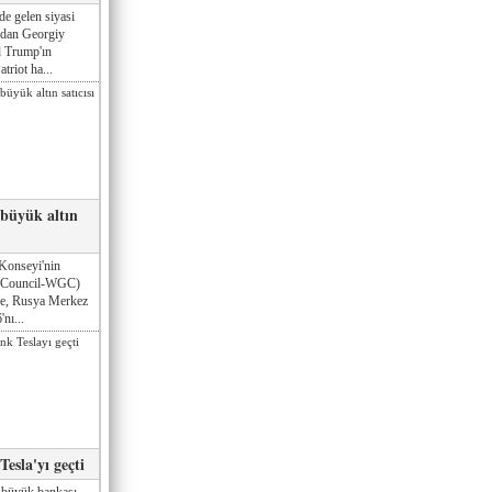
de gelen siyasi
ndan Georgiy
 Trump'ın
triot ha...
 büyük altın
Konseyi'nin
 Council-WGC)
öre, Rusya Merkez
nı...
esla'yı geçti
 büyük bankası