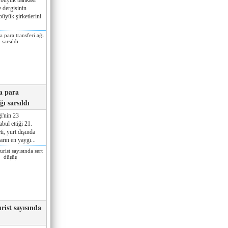
 dergisinin
üyük şirketlerini
a para
ğı sarsıldı
i'nin 23
ul ettiği 21.
ti, yurt dışında
rın en yaygı...
rist sayısında