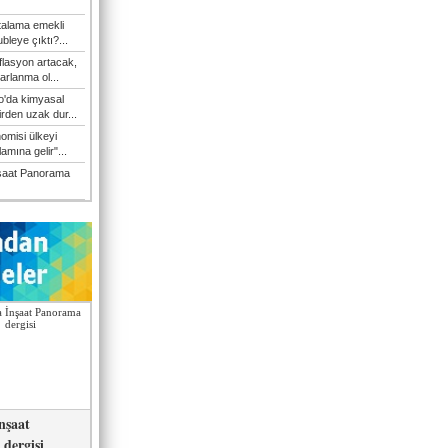
talama emekli
bleye çıktı?...
flasyon artacak,
arlanma ol...
'da kimyasal
irden uzak dur...
omisi ülkeyi
amına gelir"...
şaat Panorama
nşaat
dergisi