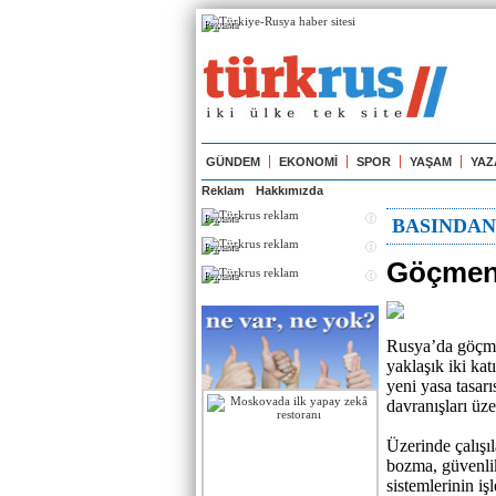
Реклама
GÜNDEM
EKONOMİ
SPOR
YAŞAM
YAZ
Reklam
Hakkımızda
Реклама
BASINDA
Реклама
Göçmen 
Реклама
Rusya’da göçmen
yaklaşık iki ka
yeni yasa tasar
davranışları üze
Üzerinde çalışı
bozma, güvenlik
sistemlerinin iş