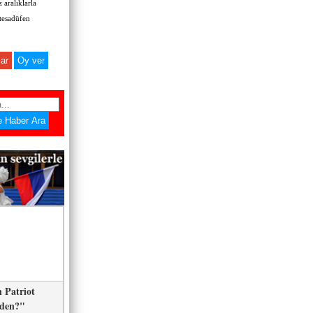
 aralıklarla
 tesadüfen
ar
 Patriot
eden?"