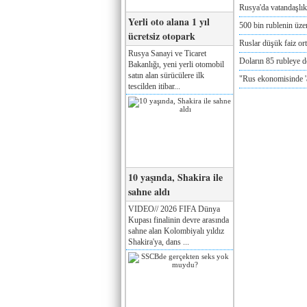
Rusya'da vatandaşlık
Yerli oto alana 1 yıl
500 bin rublenin üze
ücretsiz otopark
Ruslar düşük faiz or
Rusya Sanayi ve Ticaret
Doların 85 rubleye 
Bakanlığı, yeni yerli otomobil
satın alan sürücülere ilk
"Rus ekonomisinde '
tescilden itibar...
10 yaşında, Shakira ile
sahne aldı
VIDEO// 2026 FIFA Dünya
Kupası finalinin devre arasında
sahne alan Kolombiyalı yıldız
Shakira'ya, dans ...