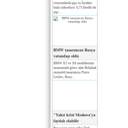
restoranlarda şişe su fiyatları
hızla yükseliyor. 0,75 litrelik bir
şişe ...
BMW tasarımcısı Rusya
vatandaşı oldu
BMW X5 ve X6 modellerinin
tasarımında görev alan Belçikalı
otomobil tasarımcısı Pierre
Leclerc, Rusy...
"Yakıt krizi Moskova'ya
faydalı olabilir
Rusya’nın uzun yıllar Türk