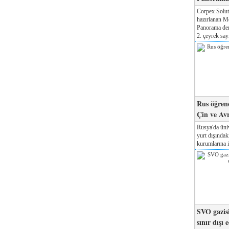
Corpex Solut
hazırlanan M
Panorama der
2. çeyrek sayı
Rus öğrenc
Çin ve Av
Rusya'da üniv
yurt dışında
kurumlarına il
SVO gazisi
sınır dışı 