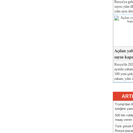
Rusya'ya gele
sayısı yılın i
yılın aynı dö
Açılan yab
sayısı kap
Rusya'da 2026
ayında yabanc
100 yeni şirk
rakam, yılın i
ART
Trump'dan Ki
isteğine yanı
500 bin rubl
maaş veren 8
Türk şirket
Rusya pazarı