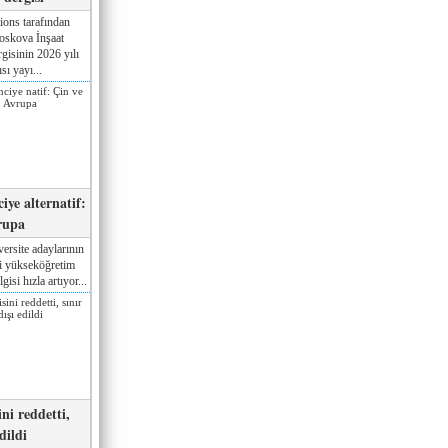
ions tarafından
oskova İnşaat
gisinin 2026 yılı
sı yayı...
iye alternatif:
rupa
ersite adaylarının
ki yükseköğretim
gisi hızla artıyor...
ni reddetti,
edildi