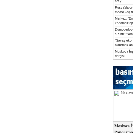
artıy...
Rusya'da or
maaşı kaç ru
Merkez: "En
kademeli top
Domodedovo
sızıntı: "Neh
"Savaş ekon
öldürmek anl
Moskova İn
dergisi...
Moskova İ
Panorama 