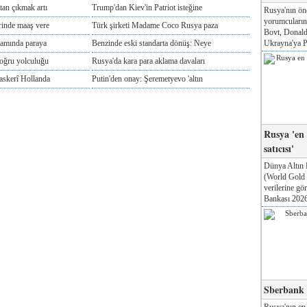
tan çıkmak artı
Trump'dan Kiev'in Patriot isteğine
Rusya'nın ön
yorumcuları
rinde maaş vere
Türk şirketi Madame Coco Rusya paza
Bovt, Donald
Ukrayna'ya Pa
tamında paraya
Benzinde eski standarta dönüş: Neye
doğru yolculuğu
Rusya'da kara para aklama davaları
askerî Hollanda
Putin'den onay: Şeremetyevo 'altın
Rusya 'en
satıcısı'
Dünya Altın 
(World Gold
verilerine g
Bankası 2026'
Sberbank T
Rusya'nın en