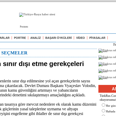
Реклама
ARLAR
PORTRE
ANALİZ
BAŞARI ÖYKÜLERİ
VİDEO
PİYASALAR
7.
Реклама
N SEÇMELER
Реклама
sınır dışı etme gerekçeleri
Реклама
Реклама
Реклама
lerin sınır dışı edilmesine yol açan gerekçelerin sayısı
tına çıkarılacak. Devlet Duması Başkanı Vyaçeslav Volodin,
A
ısının kamu güvenliğini artırmayı ve yabancıların
rindeki denetimi sıkılaştırmayı amaçladığını açıkladı.
TürkRus.Com'
okuyorsunuz
lan tasarıya göre mevcut nedenlere ek olarak kamu düzenini
Her gün
 güçlerinin yasal taleplerine uymama ve altyapı
Haftada
leyişini engelleme gibi ihlaller de sınır dışı gerekçesi