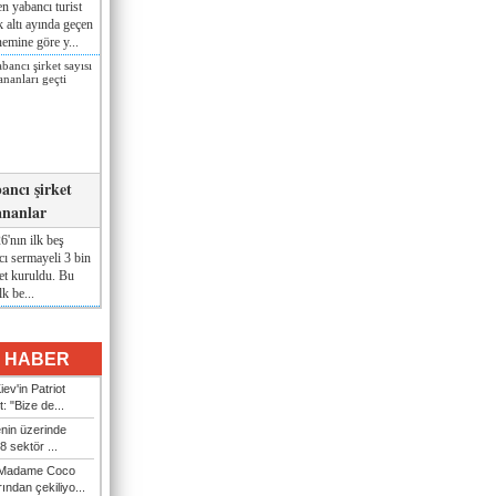
n yabancı turist
lk altı ayında geçen
nemine göre y...
ancı şirket
ananlar
'nın ilk beş
ı sermayeli 3 bin
et kuruldu. Bu
lk be...
I HABER
ev'in Patriot
t: "Bize de...
enin üzerinde
 sektör ...
i Madame Coco
ndan çekiliyo...