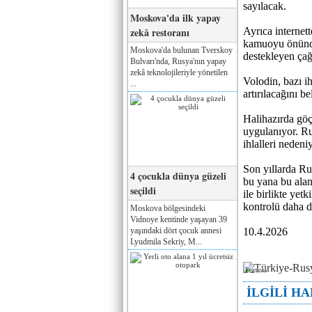
sayılacak.
Moskova'da ilk yapay
zekâ restoranı
Ayrıca internet
kamuoyu önünde 
Moskova'da bulunan Tverskoy
destekleyen çağ
Bulvarı'nda, Rusya'nın yapay
zekâ teknolojileriyle yönetilen
Volodin, bazı ih
...
artırılacağını bel
Halihazırda göç
uygulanıyor. Ru
ihlalleri nedeni
Son yıllarda Rus
4 çocukla dünya güzeli
bu yana bu alan
seçildi
ile birlikte yet
kontrolü daha d
Moskova bölgesindeki
Vidnoye kentinde yaşayan 39
yaşındaki dört çocuk annesi
10.4.2026
Lyudmila Sekriy, M...
Реклама
İLGİLİ H