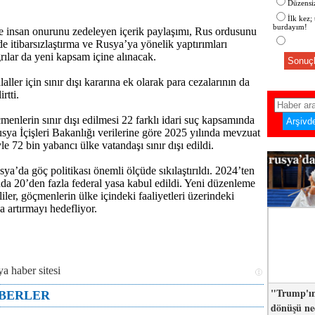
Düzensiz
İlk kez;
burdayım!
te insan onurunu zedeleyen içerik paylaşımı, Rus ordusunu
itibarsızlaştırma ve Rusya’ya yönelik yaptırımları
rılar da yeni kapsam içine alınacak.
Sonuçl
laller için sınır dışı kararına ek olarak para cezalarının da
irtti.
menlerin sınır dışı edilmesi 22 farklı idari suç kapsamında
sya İçişleri Bakanlığı verilerine göre 2025 yılında mevzuat
yle 72 bin yabancı ülke vatandaşı sınır dışı edildi.
ya’da göç politikası önemli ölçüde sıkılaştırıldı. 2024’ten
da 20’den fazla federal yasa kabul edildi. Yeni düzenleme
kililer, göçmenlerin ülke içindeki faaliyetleri üzerindeki
a artırmayı hedefliyor.
"Trump'ın
ABERLER
dönüşü n