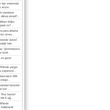
 faiz ortamında
 arıyor...
ki standarta
dikkat etmeli?...
ubleye doğru
ladı mı? ...
ra para aklama
ılın zirves...
isinde 'askerî
lığı' beli...
nay: Şeremetyevo
e özell...
 en güzel
N'lerde yaygın
u yaşanıyor...
bancıların SIM
orlaştı...
tandart benzinin
i izin ...
n 'Rus hacker'
l Wi-Fi ağ...
M'lerde
k katlanarak