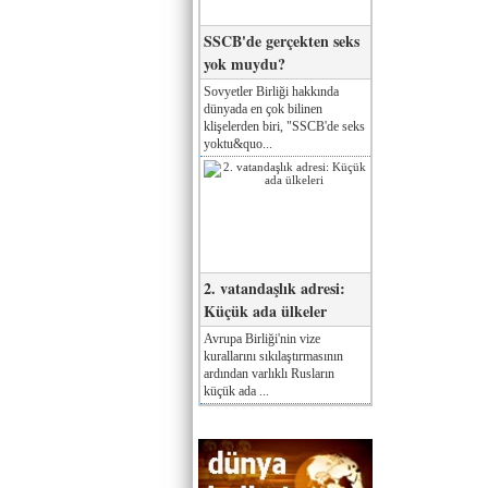
SSCB'de gerçekten seks
yok muydu?
Sovyetler Birliği hakkında
dünyada en çok bilinen
klişelerden biri, "SSCB'de seks
yoktu&quo...
2. vatandaşlık adresi:
Küçük ada ülkeler
Avrupa Birliği'nin vize
kurallarını sıkılaştırmasının
ardından varlıklı Rusların
küçük ada ...