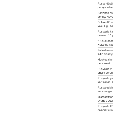
Ruslar düşük
paraya adres
Benzinde es
dönüş: Neye 
Doların 85 r
yolculuğu baş
Rusya'da ka
davaları 15 y
"Rus ekonom
Hollanda hasta
Putin'den o
'altın hisse'yl
Moskova'nın
penceresi...
Rusya'da VP
erişim sorun
Rusya'da ya
kart alması z
Rusya eski s
satışına geçic
Microsoft'ta
uyarısı: Otel
Rusya'da AT
dolandırıcılı