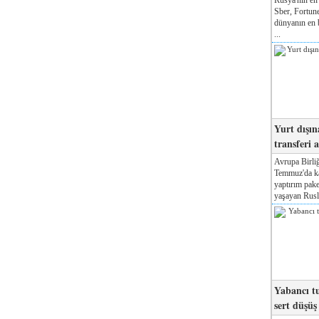
Sber, Fortune
dünyanın en b
...
Yurt dışın
transferi a
Avrupa Birliğ
Temmuz'da kab
yaptırım pake
yaşayan Rusla
Yabancı tu
sert düşüş