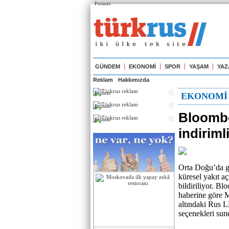
Реклама
GÜNDEM
EKONOMİ
SPOR
YAŞAM
YAZ
Reklam
Hakkımızda
Реклама
EKONOMİ
Реклама
Bloombe
Реклама
indiriml
Orta Doğu’da ge
küresel yakıt aç
bildiriliyor. B
haberine göre 
altındaki Rus LN
seçenekleri sun