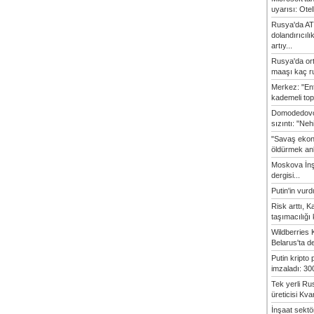
uyarısı: Otel
Rusya'da AT
dolandırıcılı
artıy...
Rusya'da or
maaşı kaç ru
Merkez: "En
kademeli top
Domodedovo
sızıntı: "Neh
"Savaş ekon
öldürmek anl
Moskova İn
dergisi...
Putin'in vur
Risk arttı, 
taşımacılığı
Wildberries 
Belarus'ta d
Putin kripto
imzaladı: 300
Tek yerli Ru
üreticisi Kvan
İnşaat sekt