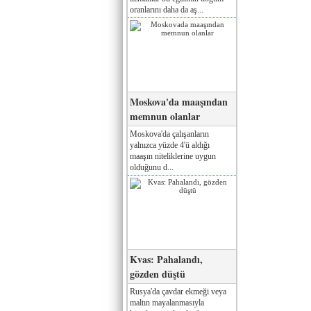
oranlarını daha da aş...
Moskova'da maaşından
memnun olanlar
Moskova'da çalışanların
yalnızca yüzde 4'ü aldığı
maaşın niteliklerine uygun
olduğunu d...
Kvas: Pahalandı,
gözden düştü
Rusya'da çavdar ekmeği veya
maltın mayalanmasıyla