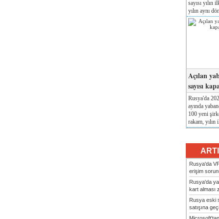
sayısı yılın i
yılın aynı dö
Açılan yab
sayısı kap
Rusya'da 2026
ayında yabanc
100 yeni şirk
rakam, yılın i
ART
Rusya'da VP
erişim sorun
Rusya'da ya
kart alması z
Rusya eski s
satışına geçic
Microsoft'ta