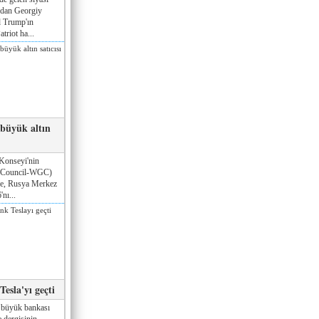
ndan Georgiy
 Trump'ın
triot ha...
 büyük altın
Konseyi'nin
 Council-WGC)
öre, Rusya Merkez
nı...
esla'yı geçti
 büyük bankası
 dergisinin