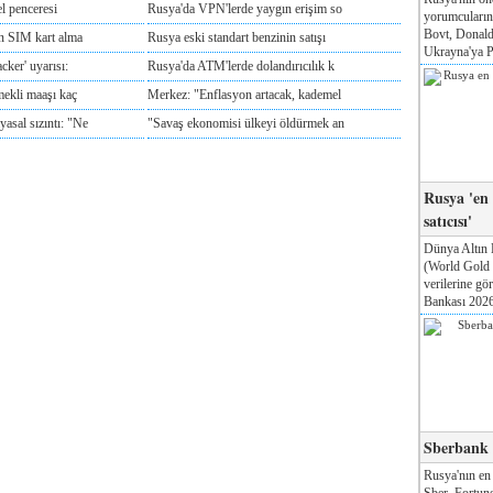
l penceresi
Rusya'da VPN'lerde yaygın erişim so
yorumcuları
Bovt, Donald
ın SIM kart alma
Rusya eski standart benzinin satışı
Ukrayna'ya Pa
cker' uyarısı:
Rusya'da ATM'lerde dolandırıcılık k
mekli maaşı kaç
Merkez: "Enflasyon artacak, kademel
sal sızıntı: "Ne
"Savaş ekonomisi ülkeyi öldürmek an
Rusya 'en
satıcısı'
Dünya Altın 
(World Gold
verilerine g
Bankası 2026'
Sberbank T
Rusya'nın en
Sber, Fortune