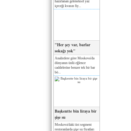
hazırlanan geleneksel yaz
içeceği kvasın fiy...
"Her şey var, barlar
sokağı yok"
Analistlere göre Moskova'da
dünyanın ünlü eğlence
caddelerine benzer tek bir bar
bö...
Başkentte bin liraya bir
şişe su
Moskova'daki üst segment
restoranlarda şişe su fiyatları