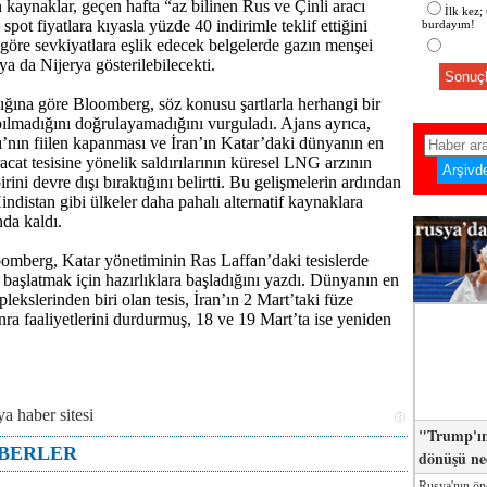
kaynaklar, geçen hafta “az bilinen Rus ve Çinli aracı
İlk kez;
ı spot fiyatlara kıyasla yüzde 40 indirimle teklif ettiğini
burdayım!
a göre sevkiyatlara eşlik edecek belgelerde gazın menşei
 da Nijerya gösterilebilecekti.
Sonuçl
ğına göre Bloomberg, söz konusu şartlarla herhangi bir
pılmadığını doğrulayamadığını vurguladı. Ajans ayrıca,
nın fiilen kapanması ve İran’ın Katar’daki dünyanın en
at tesisine yönelik saldırılarının küresel LNG arzının
irini devre dışı bıraktığını belirtti. Bu gelişmelerin ardından
ndistan gibi ülkeler daha pahalı alternatif kaynaklara
da kaldı.
omberg, Katar yönetiminin Ras Laffan’daki tesislerde
 başlatmak için hazırlıklara başladığını yazdı. Dünyanın en
ekslerinden biri olan tesis, İran’ın 2 Mart’taki füze
onra faaliyetlerini durdurmuş, 18 ve 19 Mart’ta ise yeniden
"Trump'ın
ABERLER
dönüşü n
Rusya'nın ön