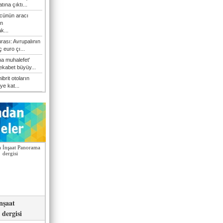
atına çıktı...
cünün aracı
n
k...
rası: Avrupalının
 euro çı...
a muhalefet'
rekabet büyüy...
hibrit otoların
ye kat...
nşaat
dergisi