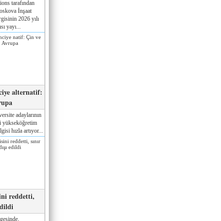
ions tarafından
oskova İnşaat
gisinin 2026 yılı
sı yayı...
iye alternatif:
rupa
ersite adaylarının
ki yükseköğretim
gisi hızla artıyor...
ni reddetti,
edildi
gesinde,