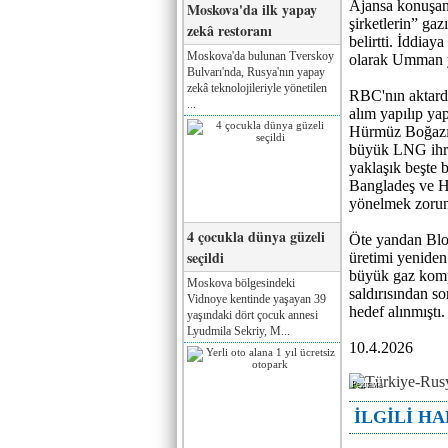
Ajansa konuşan 
Moskova'da ilk yapay
şirketlerin” gaz
zekâ restoranı
belirtti. İddiay
Moskova'da bulunan Tverskoy
olarak Umman ya
Bulvarı'nda, Rusya'nın yapay
zekâ teknolojileriyle yönetilen
RBC'nın aktardı
...
alım yapılıp ya
Hürmüz Boğazı’
büyük LNG ihrac
yaklaşık beşte b
Bangladeş ve Hi
yönelmek zorun
4 çocukla dünya güzeli
Öte yandan Blo
seçildi
üretimi yeniden
büyük gaz kompl
Moskova bölgesindeki
saldırısından s
Vidnoye kentinde yaşayan 39
hedef alınmıştı.
yaşındaki dört çocuk annesi
Lyudmila Sekriy, M...
10.4.2026
Реклама
İLGİLİ H