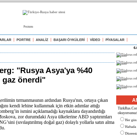
Реклама
ARLAR
PORTRE
ANALİZ
BAŞARI ÖYKÜLERİ
VİDEO
PİYASALAR
6.
Реклама
Реклама
rg: "Rusya Asya'ya %40
Реклама
i gaz önerdi"
Реклама
Реклама
rilimin tırmanmasının ardından Rusya'nın, ortaya çıkan
A
ığını kendi lehine kullanmak için etkin adımlar attığı
TürkRus.Com'
loomberg’in ismini açıklamadığı kaynaklara dayandırdığı
okuyorsunuz
Moskova, zor durumdaki Asya ülkelerine ABD yaptırımları
Her gün
G’sini (sıvılaştırılmış doğal gaz) dolaylı yollarla satın alma
Haftada
du.
Düzensiz