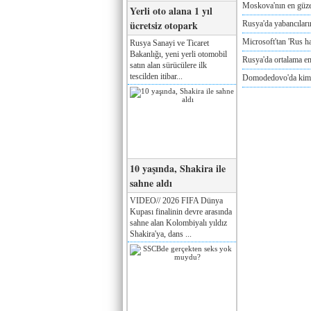
Moskova'nın en güze
Yerli oto alana 1 yıl
ücretsiz otopark
Rusya'da yabancılar
Microsoft'tan 'Rus ha
Rusya Sanayi ve Ticaret
Bakanlığı, yeni yerli otomobil
Rusya'da ortalama e
satın alan sürücülere ilk
tescilden itibar...
Domodedovo'da kimya
10 yaşında, Shakira ile
sahne aldı
VIDEO// 2026 FIFA Dünya
Kupası finalinin devre arasında
sahne alan Kolombiyalı yıldız
Shakira'ya, dans ...