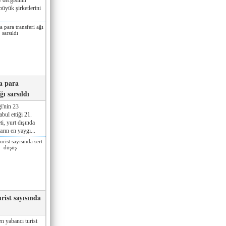
üyük şirketlerini
a para
ğı sarsıldı
i'nin 23
ul ettiği 21.
ti, yurt dışında
rın en yaygı...
rist sayısında
n yabancı turist