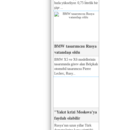
hızla yükseliyor. 0,75 litrelik bir
şişe ...
BMW tasarımcısı Rusya
vatandaşı oldu
BMW X5 ve X6 modellerinin
tasarımında görev alan Belçikalı
otomobil tasarımcısı Pierre
Leclerc, Rusy...
"Yakıt krizi Moskova'ya
faydalı olabilir
Rusya’nın uzun yıllar Türk
domateslerine karşı yürttüğü