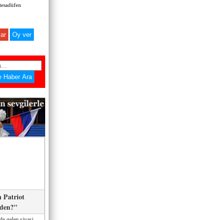
 tesadüfen
ar
 Patriot
eden?"
de gelen siyasi