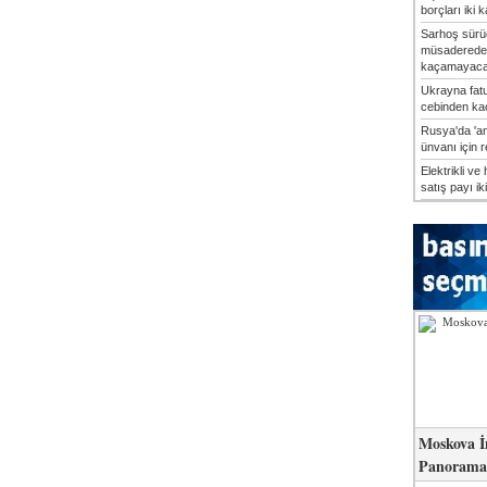
borçları iki k
Sarhoş sürü
müsaderede
kaçamayaca
Ukrayna fatu
cebinden kaç
Rusya'da 'an
ünvanı için 
Elektrikli ve 
satış payı iki
Moskova İ
Panorama 