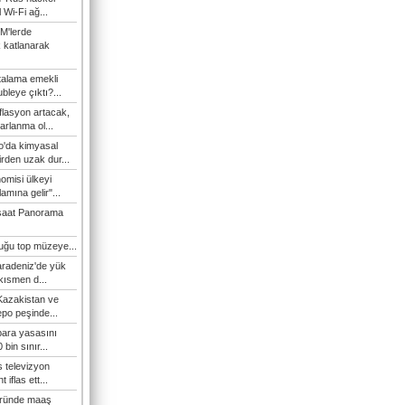
l Wi-Fi ağ...
M'lerde
k katlanarak
talama emekli
bleye çıktı?...
flasyon artacak,
arlanma ol...
'da kimyasal
irden uzak dur...
omisi ülkeyi
amına gelir"...
şaat Panorama
duğu top müzeye...
Karadeniz'de yük
 kısmen d...
Kazakistan ve
epo peşinde...
 para yasasını
 bin sınır...
s televizyon
t iflas ett...
öründe maaş