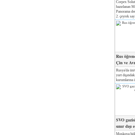
Corpex Solut
hazırlanan M
Panorama der
2. çeyrek sayı
Rus öğrenc
Çin ve Av
Rusya'da üniv
yurt dışında
kurumlarına il
SVO gazisi
sınır dışı 
Moskova böl