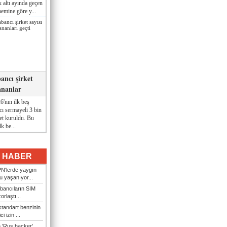
lk altı ayında geçen
nemine göre y...
ancı şirket
ananlar
'nın ilk beş
ı sermayeli 3 bin
et kuruldu. Bu
lk be...
I HABER
N'lerde yaygın
u yaşanıyor...
bancıların SIM
orlaştı...
tandart benzinin
i izin ...
n 'Rus hacker'