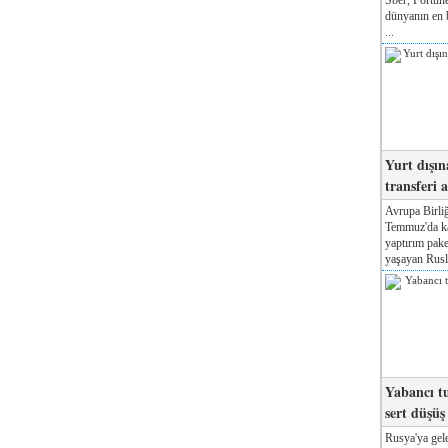
dünyanın en b
...
Yurt dışın
transferi a
Avrupa Birliğ
Temmuz'da kab
yaptırım pake
yaşayan Rusla
Yabancı tu
sert düşüş
Rusya'ya gele