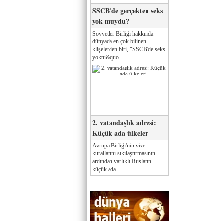
SSCB'de gerçekten seks
yok muydu?
Sovyetler Birliği hakkında
dünyada en çok bilinen
klişelerden biri, "SSCB'de seks
yoktu&quo...
2. vatandaşlık adresi:
Küçük ada ülkeler
Avrupa Birliği'nin vize
kurallarını sıkılaştırmasının
ardından varlıklı Rusların
küçük ada ...